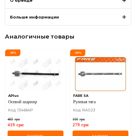
О бренде
Больше информации
Аналогичные товары
-
10
%
-
10
%
APlus
FARE SA
Осевой шарнир
Рулевая тяга
Код: 13466AP
Код: RA023
465
грн
310
грн
419
грн
279
грн