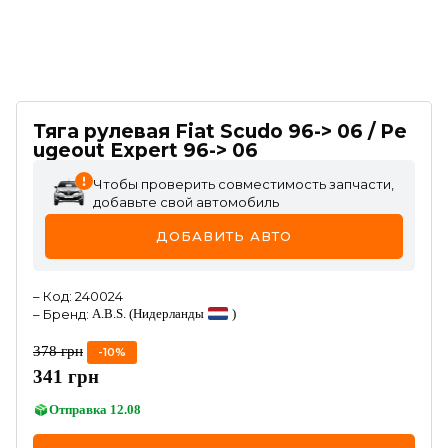
Тяга рулевая Fiat Scudo 96-> 06 / Pe
ugeout Expert 96-> 06
Чтобы проверить совместимость запчасти,
добавьте свой автомобиль
ДОБАВИТЬ АВТО
–
Код
:
240024
–
Бренд
:
A.B.S.
(Нидерланды
)
378
грн
-
10
%
341
грн
Отправка
12.08