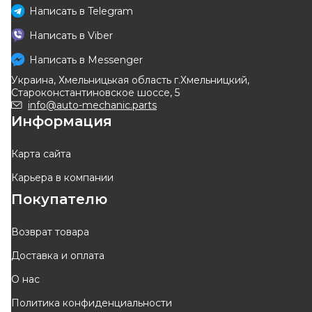
Написать в
Telegram
MOOG
FAST
Написать в
Viber
Тяга рулевая
Рулевая Тяга L/R 95-
Написать в
Messenger
Код: PE-AX-5047
Код: FT16533
Украина, Хмельницькая область г.Хмельницкий,
633
грн
531
грн
Староконстантиновское шоссе, 5
570
грн
478
грн
info@auto-mechanic.parts
Информация
КУПИТЬ
КУПИТЬ
Отправка
11.08
Отправка
11.08
Карта сайта
Карьера в компании
-
10
%
-
10
%
Покупателю
Возврат товара
Доставка и оплата
TEKNOROT
TEKNOROT
О нас
Тяга рулевая левая/правая
Тяга рулевая левая/правая
Политика конфиденциальности
Fiat Citroen Jumpy, Marea,
Fiat Citroen Jumpy, Ulysse,