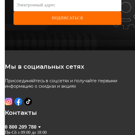
Электронный адрес
ПОДПИСАТЬСЯ
RTS
LEMFÖRDER
Тяга рулевая Citroen
Тяга рулевая Fiat
Jumpy/Fiat Scudo/Peugeot
Scudo/Peugeot Expert 96-
Код: 92-00571
Код: 27702 01
Expert/806 96-06 (L=306mm)
635
грн
1 002
грн
Мы в социальных сетях
572
грн
902
грн
Присоединяйтесь в соцсетях и получайте первыми
КУПИТЬ
КУПИТЬ
информацию о скидках и акциях
Отправка
завтра
Отправка
11.08
-
10
%
-
10
%
Контакты
0 800 209 780
Пн-Сб з 09:00 до 18:00