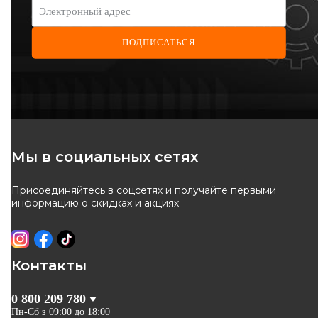
Электронный адрес
ПОДПИСАТЬСЯ
RENAULT
BGA
Тяга стабилизатора
Тяга стабилизатора перед.
(переднего) Renault Logan
Logan/Sandero 04-
Код: 82 00 277 960
Код: LS7313
04-
321
грн
142
грн
Мы в социальных сетях
289
грн
128
грн
Присоединяйтесь в соцсетях и получайте первыми
КУПИТЬ
КУПИТЬ
информацию о скидках и акциях
Отправка
12.08
Отправка
11.08
-
10
%
-
10
%
Контакты
0 800 209 780
Пн-Сб з 09:00 до 18:00