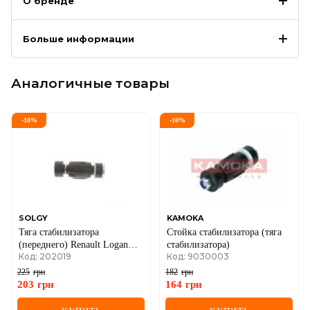
О бренде
Больше информации
Аналогичные товары
-
10
%
-
10
%
SOLGY
KAMOKA
Тяга стабилизатора
Стойка стабилизатора (тяга
(переднего) Renault Logan
стабилизатора)
Код: 202019
Код: 9030003
04-
225
грн
182
грн
203
грн
164
грн