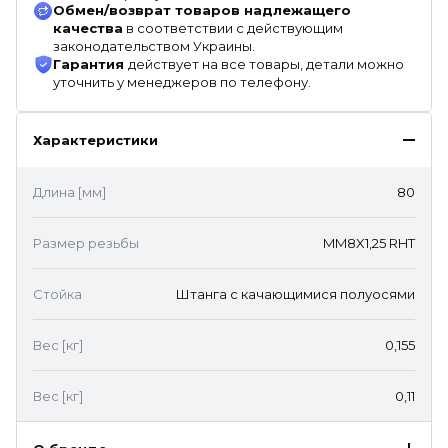
Обмен/возврат товаров надлежащего
качества
в соответствии с действующим
законодательством Украины.
Гарантия
действует на все товары, детали можно
уточнить у менеджеров по телефону.
Характеристики
Длина [мм]
80
Размер резьбы
MM8X1,25 RHT
Стойка
Штанга с качающимися полуосями
Вес [кг]
0,155
Вес [кг]
0,11