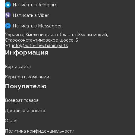
Написать в
Telegram
ASAM AUTOMOTIVE
HUTCHINSON
Написать в
Viber
Опора переднего
Тяга стабилизатора
стабилизатора (внешняя)
(переднего) Renault Logan
Написать в
Messenger
Код: 30140
Код: 590149
Renault Logan I + II / Sandero
04-
Украина, Хмельницькая область г.Хмельницкий,
I + II / Sandero Stepway I + II
191
грн
203
грн
Староконстантиновское шоссе, 5
/ Dokker / Lodgy
172
грн
183
грн
info@auto-mechanic.parts
Информация
КУПИТЬ
КУПИТЬ
Отправка
10.08
Отправка
12.08
Карта сайта
Карьера в компании
-
10
%
-
10
%
Покупателю
Возврат товара
Доставка и оплата
BORG & BECK
EUROREPAR
О нас
Тяга стабилизатора
Тяга стабилизатора
Политика конфиденциальности
переднил./прав.logan 04-
Код: BDL7391