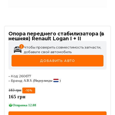
Опора переднего стабилизатора (в
нешняя) Renault Logan I + II
Чтобы проверить совместимость запчасти,
добавьте свой автомобиль
ДОБАВИТЬ АВТО
–
Код
:
260677
–
Бренд
:
A.B.S.
(Нидерланды
)
183
грн
-
10
%
165
грн
Отправка
12.08