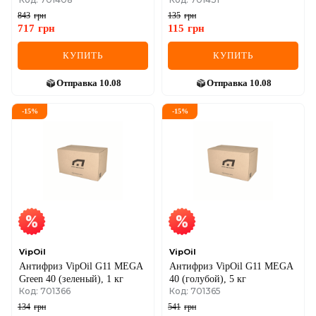
843
грн
135
грн
717
грн
115
грн
КУПИТЬ
КУПИТЬ
Отправка
10.08
Отправка
10.08
-
15
%
-
15
%
VipOil
VipOil
Антифриз VipOil G11 MEGA
Антифриз VipOil G11 MEGA
Green 40 (зеленый), 1 кг
40 (голубой), 5 кг
Код: 701366
Код: 701365
134
грн
541
грн