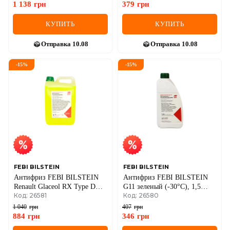
1 138
грн
379
грн
КУПИТЬ
КУПИТЬ
Отправка
10.08
Отправка
10.08
-
15
%
-
15
%
FEBI BILSTEIN
FEBI BILSTEIN
Антифриз FEBI BILSTEIN
Антифриз FEBI BILSTEIN
Renault Glaceol RX Type D
G11 зеленый (-30°C), 1,5
Код: 26581
Код: 26580
(зеленый) (-30°C), 5 литров
литра
1 040
грн
407
грн
884
грн
346
грн