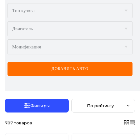
BMW
Тип кузова
BYD
Двигатель
CADILLAC
Модификация
CHERY
CHEVROLET
ДОБАВИТЬ АВТО
CHRYSLER
CITROËN
DACIA
Фильтры
По рейтингу
DAEWOO
787
товаров
DODGE