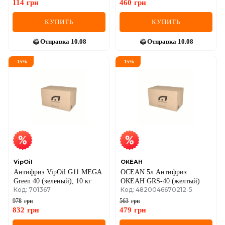
114
грн
460
грн
КУПИТЬ
КУПИТЬ
Отправка
10.08
Отправка
10.08
-
15
%
-
15
%
VipOil
ОКЕАН
Антифриз VipOil G11 MEGA
OCEAN 5л Антифриз
Green 40 (зеленый), 10 кг
ОКЕАН GRS-40 (желтый)
Код: 701367
Код: 4820046670212-5
978
грн
563
грн
832
грн
479
грн