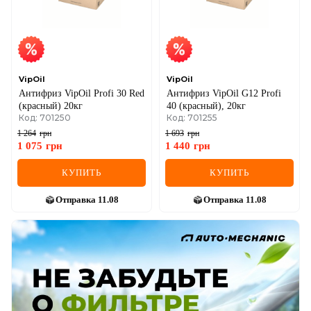
VipOil
VipOil
Антифриз VipOil Profi 30 Red
Антифриз VipOil G12 Profi
(красный) 20кг
40 (красный), 20кг
Код: 701250
Код: 701255
1 264
грн
1 693
грн
1 075
грн
1 440
грн
КУПИТЬ
КУПИТЬ
Отправка
11.08
Отправка
11.08