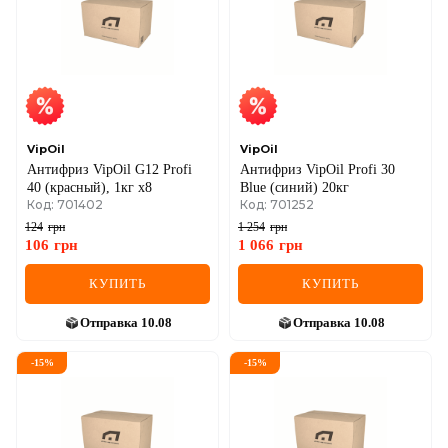
VipOil
VipOil
Антифриз VipOil G12 Profi
Антифриз VipOil Profi 30
40 (красный), 1кг х8
Blue (синий) 20кг
Код: 701402
Код: 701252
124
грн
1 254
грн
106
грн
1 066
грн
КУПИТЬ
КУПИТЬ
Отправка
10.08
Отправка
10.08
-
15
%
-
15
%