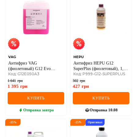
VAG
HEPU
Антифриз VAG
Антифриз HEPU G12
(фиолетовый) G12 Evo
SuperPlus (фиолетовый), 1,5
Код: G12E050A3
Код: P999-G12-SUPERPLUS
(-35°C) готовый, 1 литр
литра
1 641
грн
502
грн
1 395
грн
427
грн
КУПИТЬ
КУПИТЬ
Отправка
завтра
Отправка
10.08
-
15
%
-
15
%
Оригинал