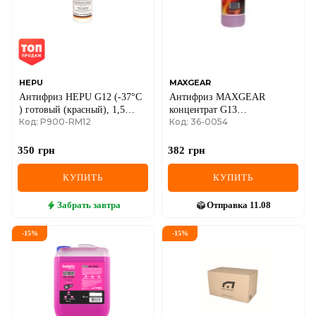
HEPU
MAXGEAR
Антифриз HEPU G12 (-37°C
Антифриз MAXGEAR
) готовый (красный), 1,5
концентрат G13
Код: P900-RM12
Код: 36-0054
литра
(фиолетовый), 1 литр
350
грн
382
грн
КУПИТЬ
КУПИТЬ
Забрать
завтра
Отправка
11.08
-
15
%
-
15
%