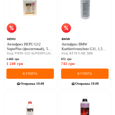
HEPU
BMW
Антифриз HEPU G12
Антифриз BMW
SuperPlus (фиолетовый), 5
Kuehlerfrostschutz G11, 1,5
Код: P999-G12-SUPERPLUS-005
Код: 83 19 5 A1E 3B6
литров
литра
1 468
грн
872
грн
1 248
грн
742
грн
КУПИТЬ
КУПИТЬ
Отправка
10.08
Отправка
10.08