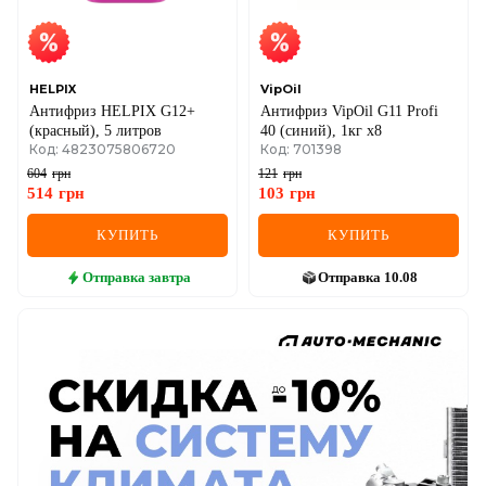
HELPIX
VipOil
Антифриз HELPIX G12+
Антифриз VipOil G11 Profi
(красный), 5 литров
40 (синий), 1кг х8
Код: 4823075806720
Код: 701398
604
грн
121
грн
514
грн
103
грн
КУПИТЬ
КУПИТЬ
Отправка
завтра
Отправка
10.08