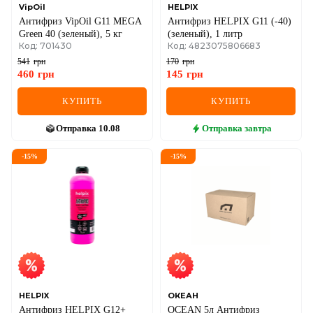
VipOil
HELPIX
Антифриз VipOil G11 MEGA
Антифриз HELPIX G11 (-40)
Green 40 (зеленый), 5 кг
(зеленый), 1 литр
Код: 701430
Код: 4823075806683
541
грн
170
грн
460
грн
145
грн
КУПИТЬ
КУПИТЬ
Отправка
10.08
Отправка
завтра
-
15
%
-
15
%
HELPIX
ОКЕАН
Антифриз HELPIX G12+
OCEAN 5л Антифриз