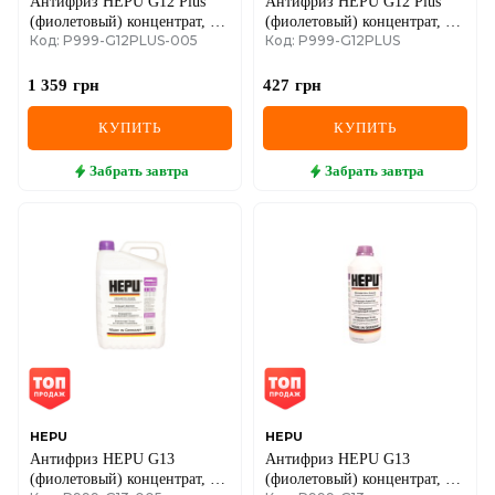
Антифриз HEPU G12 Plus
Антифриз HEPU G12 Plus
(фиолетовый) концентрат, 5
(фиолетовый) концентрат, 1,5
Код: P999-G12PLUS-005
Код: P999-G12PLUS
литров
литра
1 359
грн
427
грн
КУПИТЬ
КУПИТЬ
Забрать
завтра
Забрать
завтра
HEPU
HEPU
Антифриз HEPU G13
Антифриз HEPU G13
(фиолетовый) концентрат, 5
(фиолетовый) концентрат, 1,5