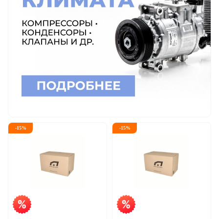
-
15
%
-
15
%