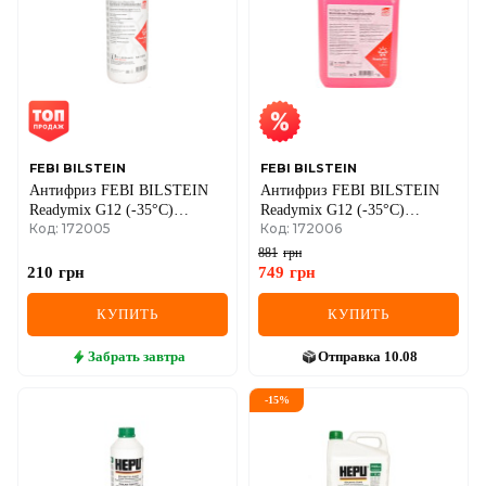
IVECO
JAGUAR
JEEP
KIA
FEBI BILSTEIN
FEBI BILSTEIN
Антифриз FEBI BILSTEIN
Антифриз FEBI BILSTEIN
LANCIA
Readymix G12 (-35°C)
Readymix G12 (-35°C)
Код: 172005
Код: 172006
(красный), 1 литр
(красный), 5 литров
LAND ROVER
881
грн
210
грн
749
грн
LEXUS
КУПИТЬ
КУПИТЬ
LINCOLN
Забрать
завтра
Отправка
10.08
MAZDA
-
15
%
MERCEDES-BENZ
MG