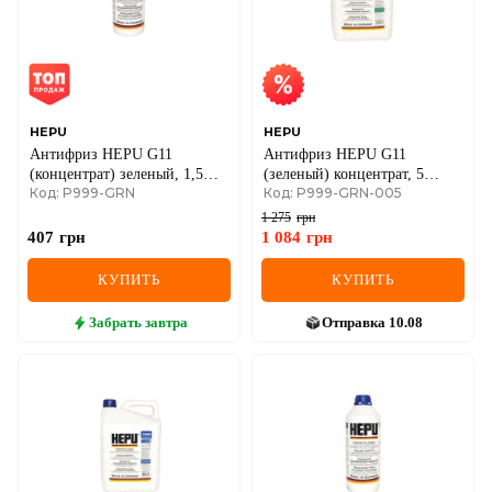
MINI
MITSUBISHI
NISSAN
HEPU
HEPU
Антифриз HEPU G11
Антифриз HEPU G11
OPEL
(концентрат) зеленый, 1,5
(зеленый) концентрат, 5
Код: P999-GRN
Код: P999-GRN-005
литра
литров
PEUGEOT
1 275
грн
407
грн
1 084
грн
POLESTAR
КУПИТЬ
КУПИТЬ
PORSCHE
Забрать
завтра
Отправка
10.08
RAM
RAVON
RENAULT