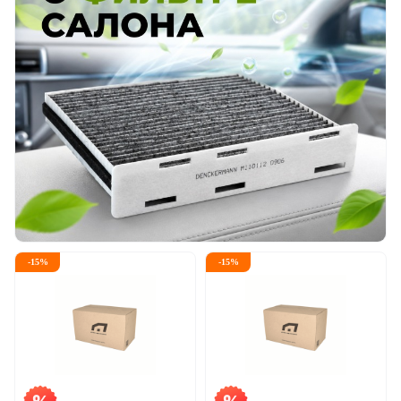
-
15
%
-
15
%