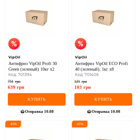
VipOil
VipOil
Антифриз VipOil Profi 30
Антифриз VipOil ECO Profi
Green (зеленый) 10кг х2
40 (зеленый), 1кг х8
Код: 701394
Код: 701406
751
грн
121
грн
639
грн
103
грн
КУПИТЬ
КУПИТЬ
Отправка
10.08
Отправка
10.08
-
15
%
-
15
%