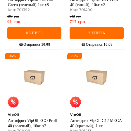
Green (зеленый) 1кг х8
40 (синий), 10кг х2
Код: 701392
Код: 701400
107
грн
843
грн
91
грн
717
грн
КУПИТЬ
КУПИТЬ
Отправка
10.08
Отправка
10.08
-
15
%
-
15
%
VipOil
VipOil
Антифриз VipOil ECO Profi
Антифриз VipOil G12 MEGA
40 (зеленый), 10кг х2
40 (красный), 1 кг
Код: 701408
Код: 701431