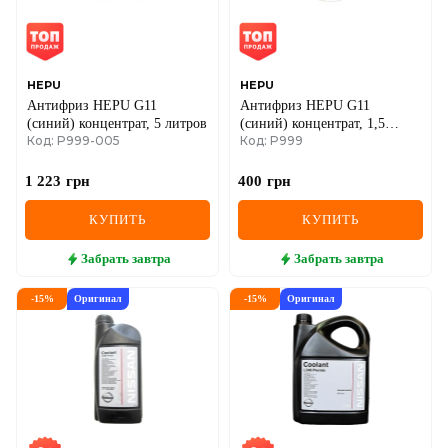
SEAT
SKODA
SMART
HEPU
HEPU
Антифриз HEPU G11
Антифриз HEPU G11
(синий) концентрат, 5 литров
(синий) концентрат, 1,5
SSANGYONG
Код: P999-005
Код: P999
литра
SUBARU
1 223
грн
400
грн
SUZUKI
КУПИТЬ
КУПИТЬ
TESLA
Забрать
завтра
Забрать
завтра
TOYOTA
-
15
%
Оригинал
-
15
%
Оригинал
VOLVO
VW
ZEEKR