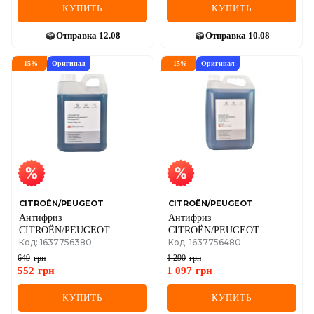
КУПИТЬ
КУПИТЬ
Отправка
12.08
Отправка
10.08
-
15
%
Оригинал
-
15
%
Оригинал
CITROËN/PEUGEOT
CITROËN/PEUGEOT
Антифриз
Антифриз
CITROËN/PEUGEOT
CITROËN/PEUGEOT
Код: 1637756380
Код: 1637756480
GLYSANTIN G33, 2 литра
GLYSANTIN G33, 5 литров
649
грн
1 290
грн
552
грн
1 097
грн
КУПИТЬ
КУПИТЬ