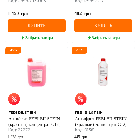
Код: P999-G13-005
Код: P999-G13
литров
литра
1 450
грн
482
грн
КУПИТЬ
КУПИТЬ
Забрать
завтра
Забрать
завтра
-
15
%
-
15
%
FEBI BILSTEIN
FEBI BILSTEIN
Антифриз FEBI BILSTEIN
Антифриз FEBI BILSTEIN
(красный) концентрат G12, 5
(красный) концентрат G12,
Код: 22272
Код: 01381
литров
1,5 литра
1 338
грн
445
грн