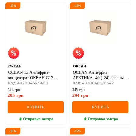
-
15
%
-
15
%
ОКЕАН
ОКЕАН
OCEAN 1л Антифриз-
OCEAN Антифриз
концентрат ОКЕАН G12
АРКТИКА -40 (-24) зеленый
Код: 4820046671400
Код: 4820046670342
красный
5л
241
грн
345
грн
205
грн
294
грн
КУПИТЬ
КУПИТЬ
Отправка
завтра
Отправка
завтра
-
15
%
-
15
%