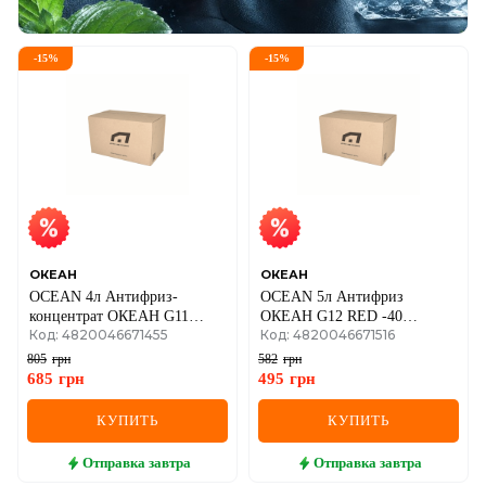
-
15
%
-
15
%
ОКЕАН
ОКЕАН
OCEAN 4л Антифриз-
OCEAN 5л Антифриз
концентрат ОКЕАН G11
ОКЕАН G12 RED -40
Код: 4820046671455
Код: 4820046671516
зеленый -73
(красный)
805
грн
582
грн
685
грн
495
грн
КУПИТЬ
КУПИТЬ
Отправка
завтра
Отправка
завтра