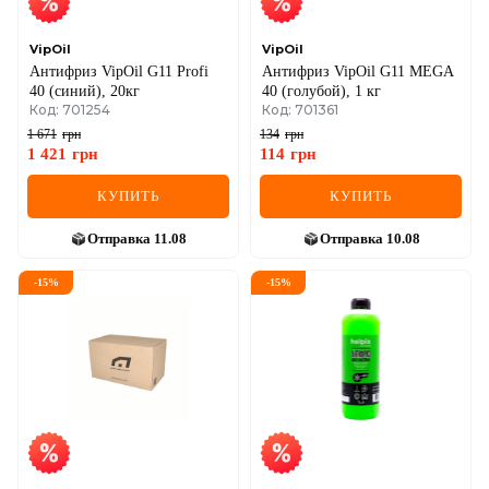
VipOil
VipOil
Антифриз VipOil G11 Profi
Антифриз VipOil G11 MEGA
40 (синий), 20кг
40 (голубой), 1 кг
Код: 701254
Код: 701361
1 671
грн
134
грн
1 421
грн
114
грн
КУПИТЬ
КУПИТЬ
Отправка
11.08
Отправка
10.08
-
15
%
-
15
%