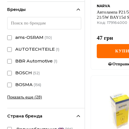
NARVA
Бренды
Автолампа P21/
21/5W BAY15d S
(блистер/к-кт 2 ш
Код: 179164000
47
грн
ams-OSRAM
(
110
)
AUTOTECHTEILE
(
1
)
КУПИ
BBR Automotive
(
1
)
Отправ
BOSCH
(
52
)
BOSMA
(
156
)
Показать еще (28)
Страна бренда