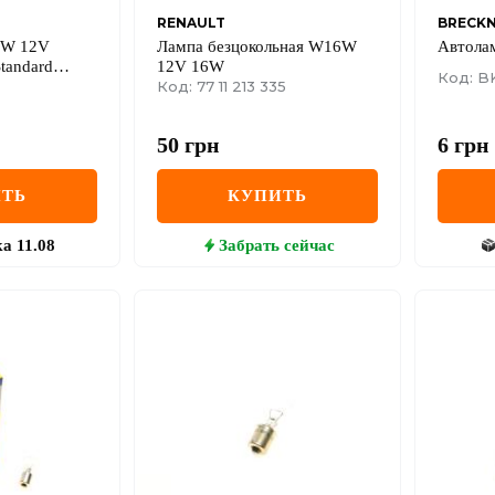
RENAULT
BRECK
5W 12V
Лампа безцокольная W16W
Автола
tandard
12V 16W
Код: B
т.)
Код: 77 11 213 335
50
грн
6
грн
ТЬ
КУПИТЬ
ка
11.08
Забрать
сейчас