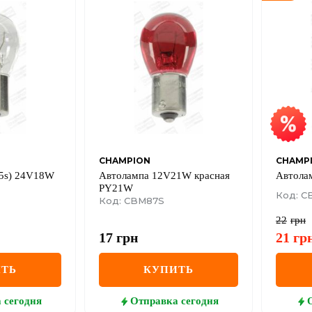
CHAMPION
CHAMP
5s) 24V18W
Автолампа 12V21W красная
Автола
PY21W
Код: C
Код: CBM87S
22
грн
17
грн
21
гр
ТЬ
КУПИТЬ
а
сегодня
Отправка
сегодня