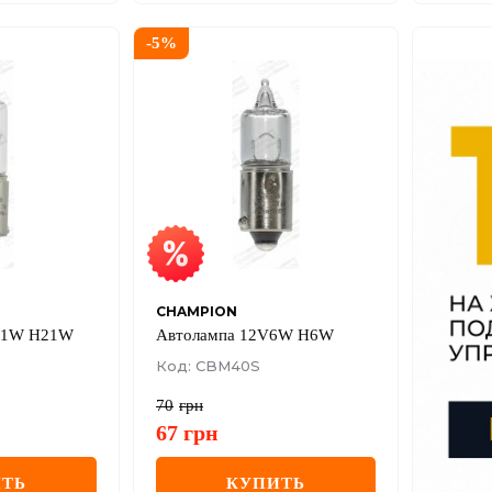
-
5
%
CHAMPION
 21W H21W
Автолампа 12V6W H6W
Код: CBM40S
70
грн
67
грн
ТЬ
КУПИТЬ