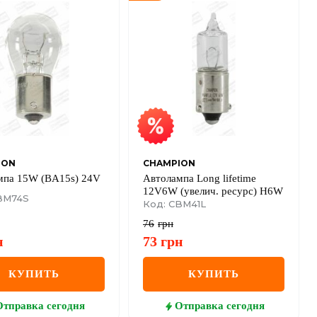
ION
CHAMPION
мпа 15W (BA15s) 24V
Автолампа Long lifetime
12V6W (увелич. ресурс) H6W
BM74S
Код: CBM41L
76
грн
н
73
грн
КУПИТЬ
КУПИТЬ
Отправка
сегодня
Отправка
сегодня