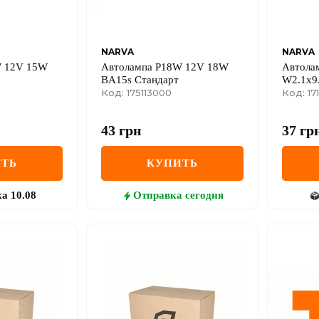
NARVA
NARVA
W 12V 15W
Автолампа P18W 12V 18W
Автола
BA15s Стандарт
W2.1x9.
Код: 175113000
(блисте
Код: 17
43
грн
37
гр
ТЬ
КУПИТЬ
ка
10.08
Отправка
сегодня