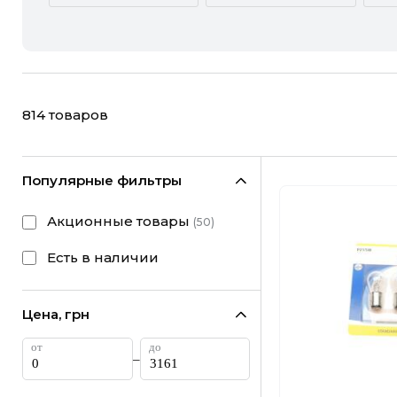
ACURA
ALFA ROMEO
CHEVROLET
CHRYSLER
814
товаров
FIAT
FORD
HONDA
HYUNDAI
Популярные фильтры
LANCIA
LAND ROVER
Акционные товары
(
50
)
MINI
MITSUBISHI
Есть в наличии
RAM
RAVON
Цена, грн
SUBARU
SUZUKI
–