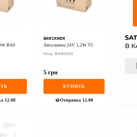
BRECKNER
 4W BA9
Автолампа 24V 1,2W T5
Код: BK80100
5
грн
ТЬ
КУПИТЬ
ка
12.08
Отправка
12.08