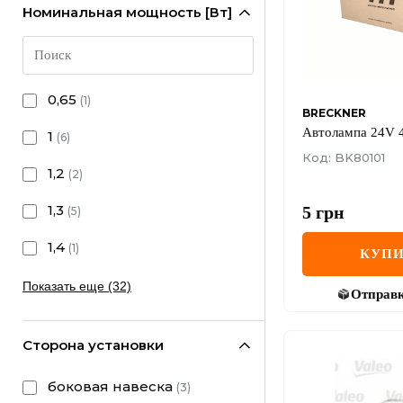
Номинальная мощность [Вт]
0,65
(
1
)
BRECKNER
Автолампа 24V
1
(
6
)
Код: BK80101
1,2
(
2
)
1,3
5
грн
(
5
)
1,4
(
1
)
КУПИ
Показать еще (32)
Отправ
Сторона установки
боковая навеска
(
3
)