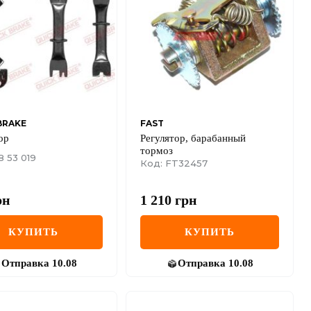
BRAKE
FAST
ор
Регулятор, барабанный
тормоз
8 53 019
Код: FT32457
рн
1 210
грн
КУПИТЬ
КУПИТЬ
Отправка
10.08
Отправка
10.08