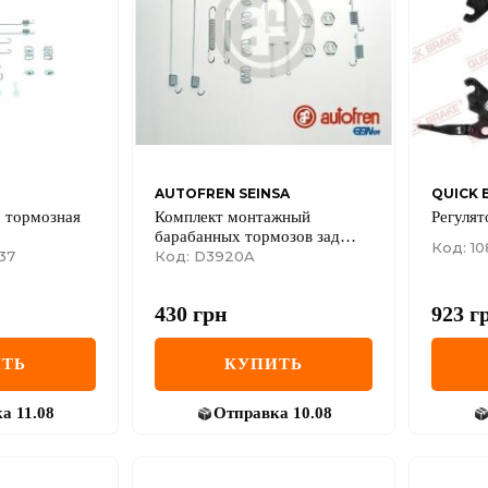
AUTOFREN SEINSA
QUICK 
 тормозная
Комплект монтажный
Регулят
барабанных тормозов зад
Код: 10
37
RENAULT 19/MEGANE 90-03
Код: D3920A
203х38
430
грн
923
г
ТЬ
КУПИТЬ
ка
11.08
Отправка
10.08