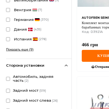
Великобритания
(
9
)
Венгрия
(
7
)
AUTOFREN SEIN
Германия
(
370
)
Комплект монта
барабанных торм
Дания
(
435
)
RENAULT 19/CL
Код: D3921A
180х42
Испания
(
278
)
466
грн
Показать еще (9)
КУПИ
Сторона установки
Отправ
Автомобиль, задняя
часть
(
2
)
Задний мост
(
519
)
Задний мост слева
(
26
)