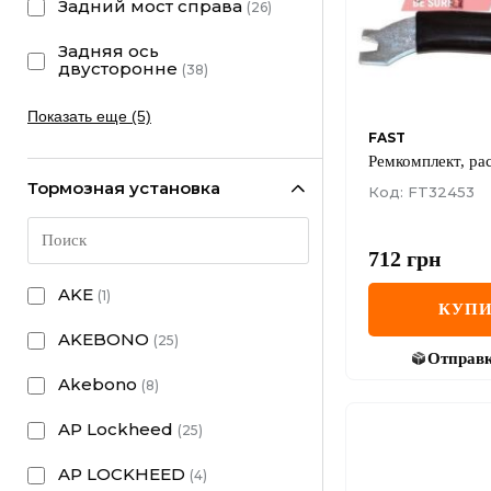
Задний мост справа
(
26
)
Задняя ось
двусторонне
(
38
)
Показать еще (5)
FAST
Ремкомплект, ра
Тормозная установка
Код: FT32453
712
грн
AKE
(
1
)
КУПИ
AKEBONO
(
25
)
Отправ
Akebono
(
8
)
AP Lockheed
(
25
)
AP LOCKHEED
(
4
)