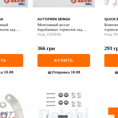
SA
AUTOFREN SEINSA
QUICK 
жный
Монтажный кол-кт
Компле
озов зад
барабанных тормозов зад.
тормоз
IO 88-98
PUNTO 99-12 180х30
Код: D3933A
Код: 1
366
грн
293
г
ТЬ
КУПИТЬ
ка
10.08
Отправка
10.08