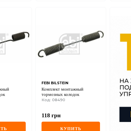
FEBI BILSTEIN
жный
Комплект монтажный
док
тормозных колодок
Код: 08490
118
грн
ТЬ
КУПИТЬ