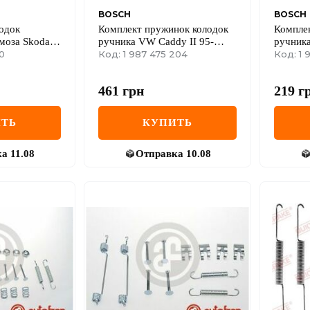
BOSCH
BOSCH
одок
Комплект пружинок колодок
Компле
моза Skoda
ручника VW Caddy II 95-
ручника
 III 93-15
10
04/Passat 88-97
Код: 1 987 475 204
C 1.3-2.
Код: 1 
461
грн
219
г
ТЬ
КУПИТЬ
ка
11.08
Отправка
10.08