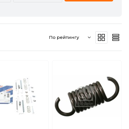
CADILLAC
CHERY
DODGE
DS
По рейтингу
GREAT WALL
HAVAL
JEEP
KIA
MERCEDES-BENZ
MG
POLESTAR
PORSCHE
SMART
SSANGYONG
VW
ZEEKR