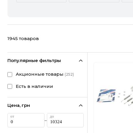
ACURA
ALFA ROMEO
CHEVROLET
CHRYSLER
1945
товаров
FIAT
FORD
HONDA
HYUNDAI
Популярные фильтры
LANCIA
LAND ROVER
Акционные товары
(
252
)
MINI
MITSUBISHI
Есть в наличии
RAM
RAVON
Цена, грн
SUBARU
SUZUKI
–