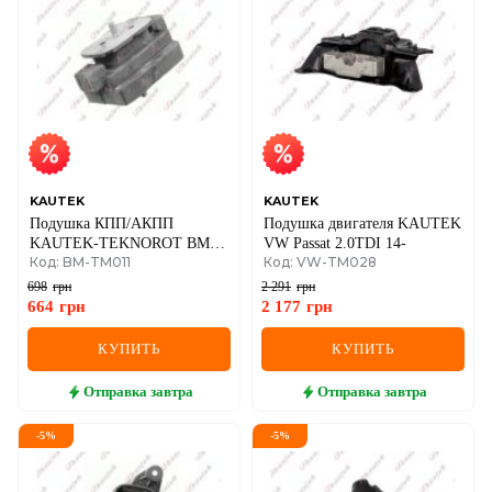
KAUTEK
KAUTEK
Подушка КПП/АКПП
Подушка двигателя KAUTEK
KAUTEK-TEKNOROT BMW
VW Passat 2.0TDI 14-
Код: BM-TM011
Код: VW-TM028
E60 2,5-3,0d
698
грн
2 291
грн
664
грн
2 177
грн
КУПИТЬ
КУПИТЬ
Отправка
завтра
Отправка
завтра
-
5
%
-
5
%