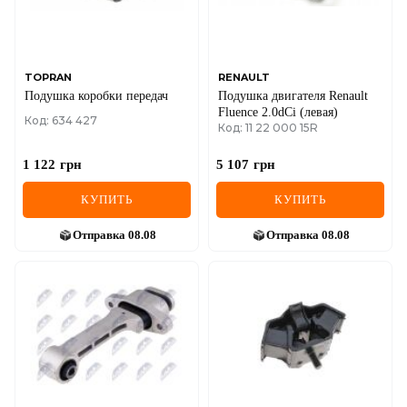
SEAT
SKODA
SMART
TOPRAN
RENAULT
Подушка коробки передач
Подушка двигателя Renault
Fluence 2.0dCi (левая)
SSANGYONG
Код: 634 427
Код: 11 22 000 15R
SUBARU
1 122
грн
5 107
грн
SUZUKI
КУПИТЬ
КУПИТЬ
TESLA
Отправка
08.08
Отправка
08.08
TOYOTA
VOLVO
VW
ZEEKR