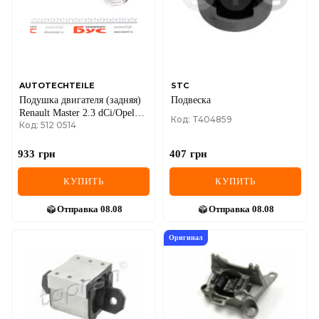
MINI
MITSUBISHI
NISSAN
AUTOTECHTEILE
STC
Подушка двигателя (задняя)
Подвеска
OPEL
Renault Master 2.3 dCi/Opel
Код: T404859
Код: 512 0514
Movano 2.3 CDTI 10-
PEUGEOT
933
грн
407
грн
POLESTAR
КУПИТЬ
КУПИТЬ
PORSCHE
Отправка
08.08
Отправка
08.08
RAM
Оригинал
RAVON
RENAULT