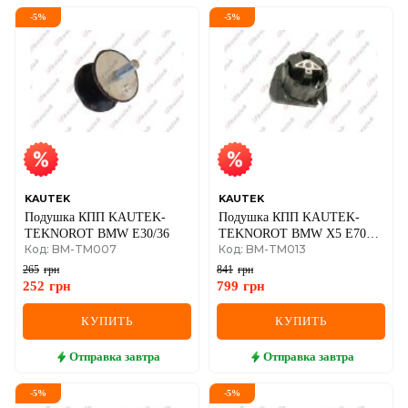
-
5
%
-
5
%
KAUTEK
KAUTEK
Подушка КПП KAUTEK-
Подушка КПП KAUTEK-
TEKNOROT BMW E30/36
TEKNOROT BMW X5 E70
Код: BM-TM007
Код: BM-TM013
07-,X6 E71
265
грн
841
грн
252
грн
799
грн
КУПИТЬ
КУПИТЬ
Отправка
завтра
Отправка
завтра
-
5
%
-
5
%