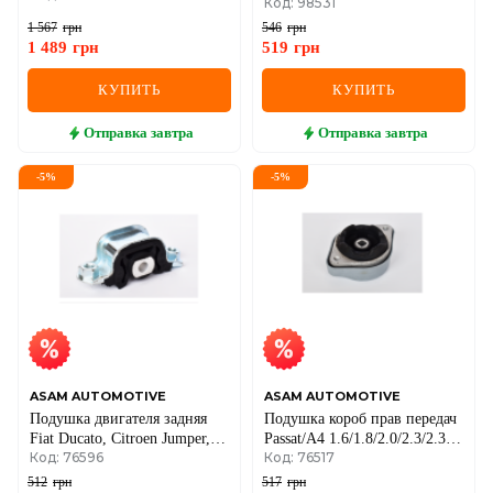
Код: 98531
1 567
грн
546
грн
1 489
грн
519
грн
КУПИТЬ
КУПИТЬ
Отправка
завтра
Отправка
завтра
-
5
%
-
5
%
ASAM AUTOMOTIVE
ASAM AUTOMOTIVE
Подушка двигателя задняя
Подушка короб прав передач
Fiat Ducato, Citroen Jumper,
Passat/A4 1.6/1.8/2.0/2.3/2.3
Код: 76596
Код: 76517
Peugeot 1994–
97-01 VW
512
грн
517
грн