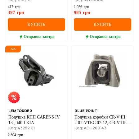
417
грн
1 036
грн
397
грн
985
грн
КУПИТЬ
КУПИТЬ
Отправка
завтра
Отправка
завтра
-
5
%
LEMFÖRDER
BLUE PRINT
Подушка КПП CARENS IV
Подушка коробки CR-V III
13-, i40 I KIA
2.0 i-VTEC 07-12, CR-V III
Код: 43252 01
Код: ADH280143
2.4 i-Vtec 4WD HONDA
2 604
грн