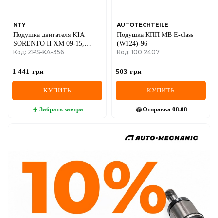
NTY
AUTOTECHTEILE
Подушка двигателя KIA
Подушка КПП MB E-class
SORENTO II XM 09-15,
(W124)-96
Код: ZPS-KA-356
Код: 100 2407
OPTIMA JF 15-19, HYUNDAI
SONATA LF 14-19
1 441
грн
503
грн
КУПИТЬ
КУПИТЬ
Забрать
завтра
Отправка
08.08