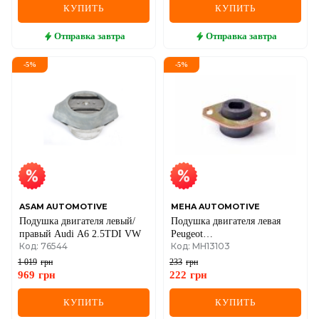
КУПИТЬ
КУПИТЬ
Отправка
завтра
Отправка
завтра
-
5
%
-
5
%
ASAM AUTOMOTIVE
MEHA AUTOMOTIVE
Подушка двигателя левый/
Подушка двигателя левая
правый Audi A6 2.5TDI VW
Peugeot
Код: 76544
Код: MH13103
106/205/306/309/405/406
1 019
грн
233
грн
969
грн
222
грн
КУПИТЬ
КУПИТЬ