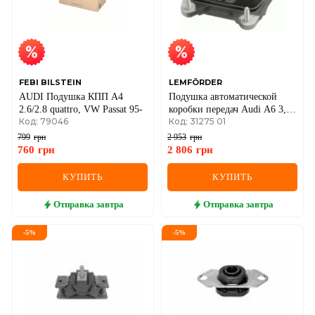
FEBI BILSTEIN
LEMFÖRDER
AUDI Подушка КПП A4
Подушка автоматической
2.6/2.8 quattro, VW Passat 95-
коробки передач Audi A6 3,0–
Код: 79046
Код: 31275 01
4,2 quattro 04–
799
грн
2 953
грн
760
грн
2 806
грн
КУПИТЬ
КУПИТЬ
Отправка
завтра
Отправка
завтра
-
5
%
-
5
%