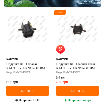
-
5
%
KAUTEK
KAUTEK
Подушка КПП правая
Подушка КПП задняя левая
KAUTEK-TEKNOROT BMW
KAUTEK-TEKNOROT BMW
Код: BM-TM003
Код: BM-TM002
3/5 серия E34/36
3/5 серия E34/36
216
грн
196
грн
206
грн
КУПИТЬ
КУПИТЬ
Отправка
10.08
Отправка
завтра