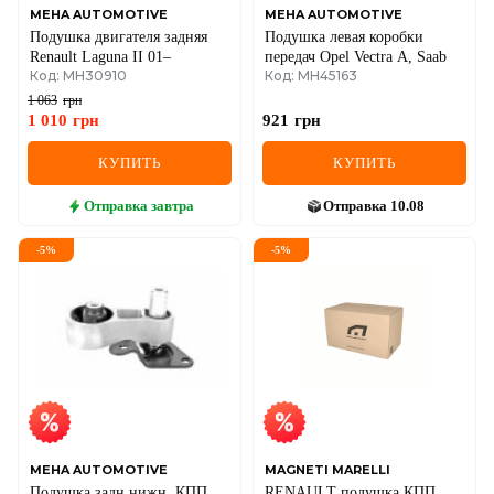
MEHA AUTOMOTIVE
MEHA AUTOMOTIVE
Подушка двигателя задняя
Подушка левая коробки
Renault Laguna II 01–
передач Opel Vectra A, Saab
Код: MH30910
Код: MH45163
1 063
грн
1 010
грн
921
грн
КУПИТЬ
КУПИТЬ
Отправка
завтра
Отправка
10.08
-
5
%
-
5
%
MEHA AUTOMOTIVE
MAGNETI MARELLI
Подушка задн.нижн. КПП
RENAULT подушка КПП