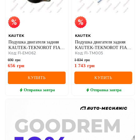
KAUTEK
KAUTEK
Подушка двигателя задняя
Подушка двигателя задняя
KAUTEK-TEKNOROT FIAT
KAUTEK-TEKNOROT FIAT
Код: FI-EM062
Код: FI-TM005
Albea,Palio 96-
Ducato,Citroen Jumper III
3.0HDI 06-
690
грн
1 834
грн
656
грн
1 743
грн
КУПИТЬ
КУПИТЬ
Отправка
завтра
Отправка
завтра