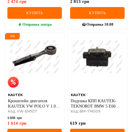
2 474
грн
2 813
грн
КУПИТЬ
КУПИТЬ
Отправка
завтра
Отправка
10.08
-
5
%
KAUTEK
KAUTEK
Кронштейн двигателя
Подушка КПП KAUTEK-
KAUTEK VW POLO V 1.0
TEKNOROT BMW 5 E60
Код: VW-EM107
Код: BM-TM009
14-, SEAT IBIZA IV SC TSI
05-,F10 10-
15-16, SKODA FABIA III 14-
1 698
грн
1 614
грн
619
грн