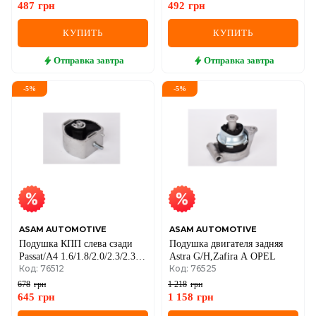
487
грн
492
грн
КУПИТЬ
КУПИТЬ
Отправка
завтра
Отправка
завтра
-
5
%
-
5
%
ASAM AUTOMOTIVE
ASAM AUTOMOTIVE
Подушка КПП слева сзади
Подушка двигателя задняя
Passat/A4 1.6/1.8/2.0/2.3/2.3
Astra G/H,Zafira A OPEL
Код: 76512
Код: 76525
97- VW
678
грн
1 218
грн
645
грн
1 158
грн