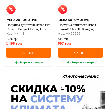
MEHA AUTOMOTIVE
MEHA AUTOMOTIVE
Подушка двигателя левая Fiat
Подушка двигателя левая
Ducato, Peugeot Boxer, Citroen
Renault Clio III, Kangoo,
Код: MH11118
Код: MH30335
Jumper 94–
Megane II, Duster 4x2 2010–
1 576
грн
638
грн
1 498
грн
607
грн
КУПИТЬ
КУПИТЬ
Отправка
завтра
Отправка
завтра