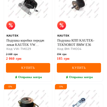
KAUTEK
KAUTEK
Подушка коробки передач
Подушка КПП KAUTEK-
левая KAUTEK VW
TEKNOROT BMW E36
Код: VW-TM029
Код: BM-TM004
MULTIVAN V 2.0 BiTDI 09-
15, TRANSPORTER 09-15
2 168
грн
194
грн
2 060
грн
185
грн
КУПИТЬ
КУПИТЬ
Отправка
завтра
Отправка
завтра
-
5
%
-
5
%