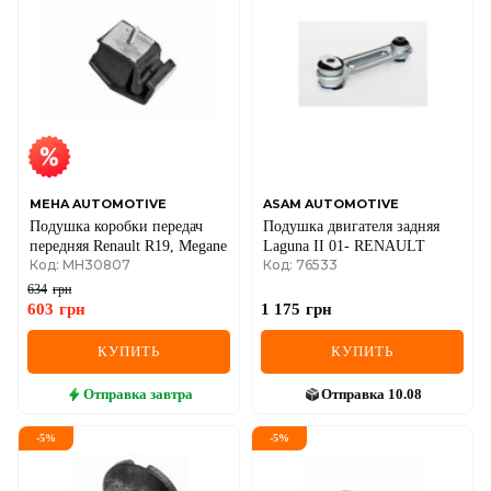
MEHA AUTOMOTIVE
ASAM AUTOMOTIVE
Подушка коробки передач
Подушка двигателя задняя
передняя Renault R19, Megane
Laguna II 01- RENAULT
Код: MH30807
Код: 76533
634
грн
603
грн
1 175
грн
КУПИТЬ
КУПИТЬ
Отправка
завтра
Отправка
10.08
-
5
%
-
5
%