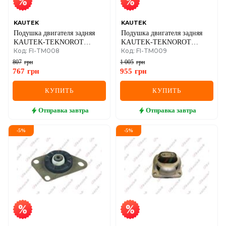
KAUTEK
KAUTEK
Подушка двигателя задняя
Подушка двигателя задняя
KAUTEK-TEKNOROT
KAUTEK-TEKNOROT
Код: FI-TM008
Код: FI-TM009
FIATGrande Punto,Alfa Romeo
FIATLinea 1.6d 09-
Mito 1.3d 05-
807
грн
1 005
грн
767
грн
955
грн
КУПИТЬ
КУПИТЬ
Отправка
завтра
Отправка
завтра
-
5
%
-
5
%