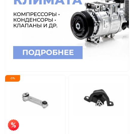
-
5
%