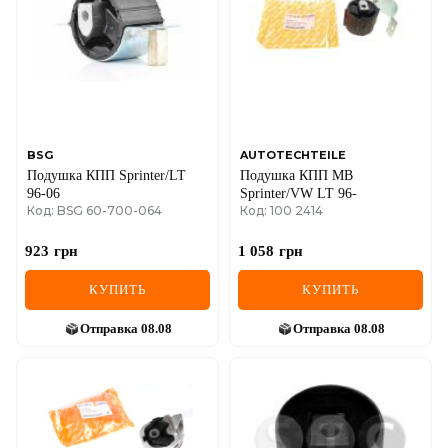
IVECO
JAGUAR
JEEP
KIA
BSG
AUTOTECHTEILE
Подушка КПП Sprinter/LT
Подушка КПП MB
LANCIA
96-06
Sprinter/VW LT 96-
Код: BSG 60-700-064
Код: 100 2414
LAND ROVER
923
грн
1 058
грн
LEXUS
КУПИТЬ
КУПИТЬ
LINCOLN
Отправка
08.08
Отправка
08.08
MAZDA
MERCEDES-BENZ
MG