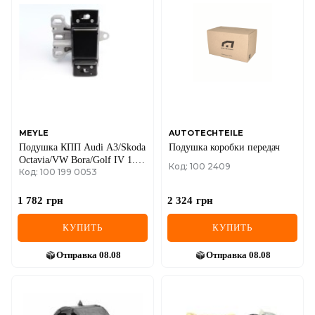
DS
FIAT
FORD
FORD USA
GEELY
MEYLE
AUTOTECHTEILE
Подушка КПП Audi A3/Skoda
Подушка коробки передач
GMC
Octavia/VW Bora/Golf IV 1.4-
Код: 100 2409
Код: 100 199 0053
2.0/1.9TDI 97-10 (L)
GREAT WALL
1 782
грн
2 324
грн
HAVAL
КУПИТЬ
КУПИТЬ
HONDA
Отправка
08.08
Отправка
08.08
HYUNDAI
INFINITI