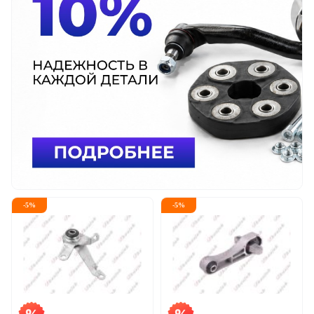
-
5
%
-
5
%