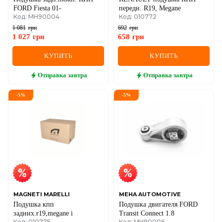
FORD Fiesta 01-
передн. R19, ​​Megane
Код: MH90004
Код: 010772
1 081
грн
692
грн
1 027
грн
658
грн
КУПИТЬ
КУПИТЬ
Отправка
завтра
Отправка
завтра
-
5
%
-
5
%
MAGNETI MARELLI
MEHA AUTOMOTIVE
Подушка кпп
Подушка двигателя FORD
задних.r19,megane i
Transit Connect 1.8
Код: 010775
Код: MH90006