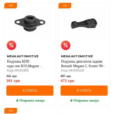
-
5
%
-
5
%
MEHA AUTOMOTIVE
MEHA AUTOMOTIVE
Подушка КПП
Подушка двигателя задняя
задн.лев.R19,Megane
Renault Megane I, Scenic 99–
Код: MH30815
Код: MH30526
RENAULT I
316
грн
497
грн
301
грн
473
грн
КУПИТЬ
КУПИТЬ
Отправка
завтра
Отправка
завтра
-
5
%