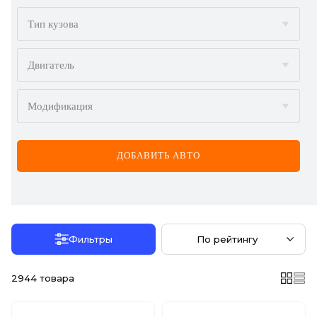
BMW
Тип кузова
BYD
Двигатель
CADILLAC
Модификация
CHERY
CHEVROLET
ДОБАВИТЬ АВТО
CHRYSLER
CITROËN
DACIA
Фильтры
По рейтингу
DAEWOO
2944
товара
DODGE