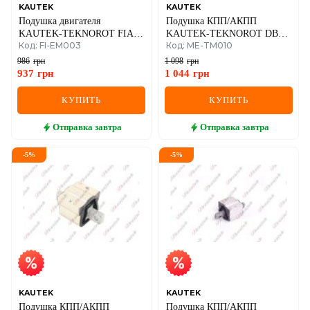
KAUTEK
KAUTEK
Подушка двигателя
Подушка КПП/АКПП
KAUTEK-TEKNOROT FIAT
KAUTEK-TEKNOROT DB
Код: FI-EM003
Код: ME-TM010
Albea,Palio 96-
ML W164 05-
986
грн
1 098
грн
937
грн
1 044
грн
КУПИТЬ
КУПИТЬ
Отправка
завтра
Отправка
завтра
-
5
%
-
5
%
KAUTEK
KAUTEK
Подушка КПП/АКПП
Подушка КПП/АКПП