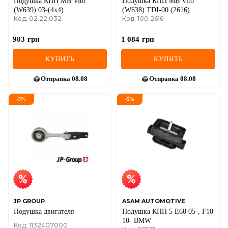
Подушка КПП MB Vito
Подушка КПП MB Vito
(W639) 03-(4x4)
(W638) TDI-00 (2616)
Код: 02.22.032
Код: 100 2616
903
грн
1 084
грн
КУПИТЬ
КУПИТЬ
Отправка
08.08
Отправка
08.08
-
5
%
-
5
%
JP GROUP
ASAM AUTOMOTIVE
Подушка двигателя
Подушка КПП 5 E60 05-, F10
10- BMW
Код: 1132407000