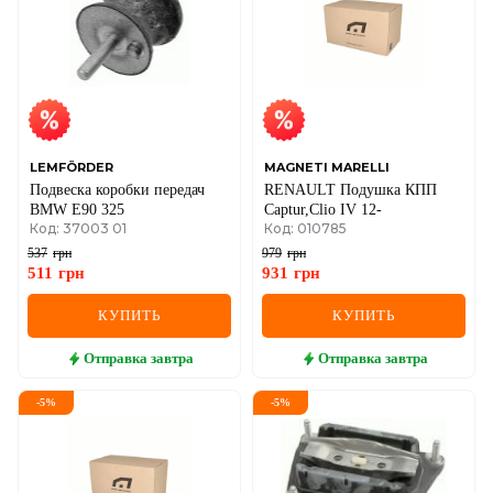
LEMFÖRDER
MAGNETI MARELLI
Подвеска коробки передач
RENAULT Подушка КПП
BMW E90 325
Captur,Clio IV 12-
Код: 37003 01
Код: 010785
537
грн
979
грн
511
грн
931
грн
КУПИТЬ
КУПИТЬ
Отправка
завтра
Отправка
завтра
-
5
%
-
5
%