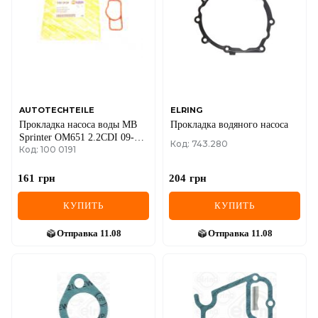
IVECO
JAGUAR
JEEP
KIA
AUTOTECHTEILE
ELRING
Прокладка насоса воды MB
Прокладка водяного насоса
LANCIA
Sprinter OM651 2.2CDI 09-
Код: 743.280
Код: 100 0191
(0191)
LAND ROVER
161
грн
204
грн
LEXUS
КУПИТЬ
КУПИТЬ
LINCOLN
Отправка
11.08
Отправка
11.08
MAZDA
MERCEDES-BENZ
MG