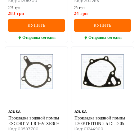
Код: 01206300
Код: 202286
VTi/THP 06-
A,KADETT D E
297
грн
25
грн
283
грн
24
грн
КУПИТЬ
КУПИТЬ
Отправка
сегодня
Отправка
сегодня
AJUSA
AJUSA
Прокладка водяной помпы
Прокладка водяной помпы
ESCORT V 1.8 16V XR3i 92-
L200/TRITON 2.5 DI-D 05-
Код: 00583700
Код: 01244900
95 FORD
15, PAJERO SPORT II 2.5 DI-
D 08-15 MITSUBISHI