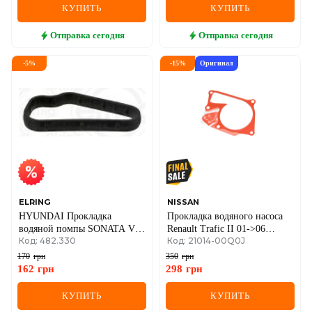
КУПИТЬ
КУПИТЬ
Отправка
сегодня
Отправка
сегодня
-
5
%
-
15
%
Оригинал
ELRING
NISSAN
HYUNDAI Прокладка
Прокладка водяного насоса
водяной помпы SONATA V
Renault Trafic II 01->06
Код: 482.330
Код: 21014-00Q0J
(NF) 3.3 08-10 Прокладка
1.9dCi/1.5dCi (K9K 8xx)
водяной помпы SONATA V
170
грн
350
грн
(NF) 3.3 08-10
162
грн
298
грн
КУПИТЬ
КУПИТЬ