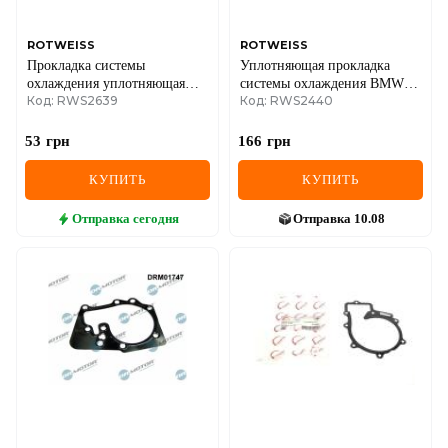
ROTWEISS
ROTWEISS
Прокладка системы
Уплотняющая прокладка
охлаждения уплотняющая
системы охлаждения BMW 1
Код: RWS2639
Код: RWS2440
Renault Master/Trafic 09-
(F20/F21)/3 (F30/F80)/5 (F10)
07- N47/N57
53
грн
166
грн
КУПИТЬ
КУПИТЬ
Отправка
сегодня
Отправка
10.08