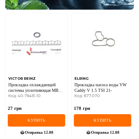
VICTOR REINZ
ELRING
Прокладка охлаждающей
Прокладка насоса воды VW
системы уплотняющая MB
Caddy V 1.5 TSI 21-
Код: 40-76415-10
Код: 877.070
Sprinter OM601-602
(17x25x4)
27
грн
178
грн
КУПИТЬ
КУПИТЬ
Отправка
12.08
Отправка
12.08