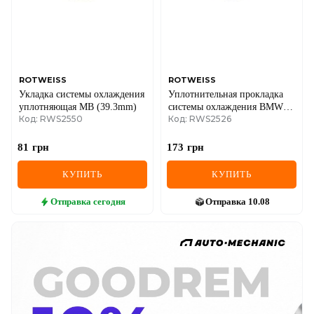
ROTWEISS
ROTWEISS
Укладка системы охлаждения
Уплотнительная прокладка
уплотняющая MB (39.3mm)
системы охлаждения BMW 3
Код: RWS2550
Код: RWS2526
(E46/E90)/5 (E60) 02-11
N40/N42/N43/N45
81
грн
173
грн
КУПИТЬ
КУПИТЬ
Отправка
сегодня
Отправка
10.08