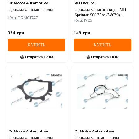
Dr.Motor Automotive
ROTWEISS
Прокладка помпы воды
Прокладка насоса воды MB
Sprinter 906/Vito (W639)
Код: DRM01747
Код: 1725
OM651 2.2CDI 06-
334
грн
149
грн
КУПИТЬ
КУПИТЬ
Отправка
12.08
Отправка
10.08
Dr.Motor Automotive
Dr.Motor Automotive
Прокладка помпы воды
Прокладка помпы воды