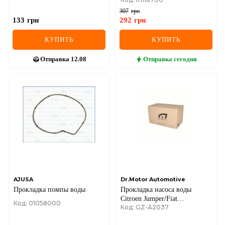
PORTER 2.5 CRDi 03-04, KIA
SORENTO I (JC) 2.5 CRDi
307
грн
06-11 HYUNDAI
133
грн
292
грн
КУПИТЬ
КУПИТЬ
Отправка
12.08
Отправка
сегодня
AJUSA
Dr.Motor Automotive
Прокладка помпы воды
Прокладка насоса воды
Citroen Jumper/Fiat
Код: 01058000
Код: GZ-A2037
Ducato/Peugeot Boxer 3.0 HDi
06-