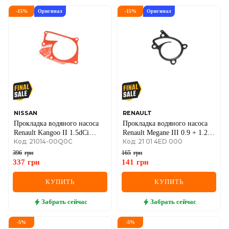
-
15
%
Оригинал
-
15
%
Оригинал
NISSAN
RENAULT
Прокладка водяного насоса
Прокладка водяного насоса
Renault Kangoo II 1.5dCi
Renault Megane III 0.9 + 1.2 +
Код: 21014-00Q0C
Код: 21 01 4ED 000
(K9K 808, 816, 608, 636) /
1.4
1.5dCi (K9K 612, 626)
396
грн
165
грн
337
грн
141
грн
КУПИТЬ
КУПИТЬ
Забрать
сейчас
Забрать
сейчас
-
5
%
-
5
%