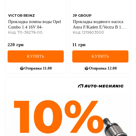
VICTOR REINZ
JP GROUP
Прокладка помпы воды Opel
Прокладка водяного насоса
Combo 1.4 16V 04-
Astra F/Kadett E/Vectra B 1.3-
Код: 70-36276-00
Код: 1219603500
2.2 -03
220
грн
11
грн
КУПИТЬ
КУПИТЬ
Отправка
11.08
Отправка
12.08