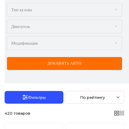
BMW
Тип кузова
BYD
Двигатель
CADILLAC
Модификация
CHERY
CHEVROLET
ДОБАВИТЬ АВТО
CHRYSLER
CITROËN
DACIA
Фильтры
По рейтингу
DAEWOO
420
товаров
DODGE