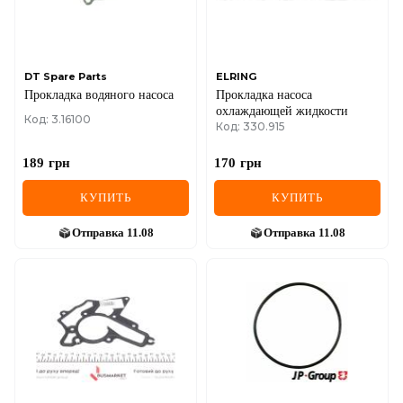
SEAT
SKODA
SMART
DT Spare Parts
ELRING
Прокладка водяного насоса
Прокладка насоса
охлаждающей жидкости
SSANGYONG
Код: 3.16100
Код: 330.915
SUBARU
189
грн
170
грн
SUZUKI
КУПИТЬ
КУПИТЬ
TESLA
Отправка
11.08
Отправка
11.08
TOYOTA
VOLVO
VW
ZEEKR