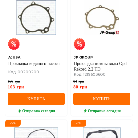
AJUSA
JP GROUP
Прокладка водяного насоса
Прокладка помпы воды Opel
Rekord 2.2 TD
Код: 00200200
Код: 1219603600
108
грн
84
грн
103
грн
80
грн
КУПИТЬ
КУПИТЬ
Отправка
сегодня
Отправка
сегодня
-
5
%
-
5
%