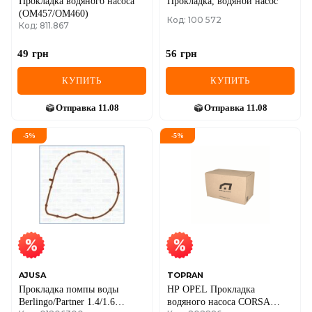
Прокладка водяного насоса
Прокладка, водяной насос
(OM457/OM460)
Код: 100 572
Код: 811.867
49
грн
56
грн
КУПИТЬ
КУПИТЬ
Отправка
11.08
Отправка
11.08
-
5
%
-
5
%
AJUSA
TOPRAN
Прокладка помпы воды
HP OPEL Прокладка
Berlingo/Partner 1.4/1.6
водяного насоса CORSA