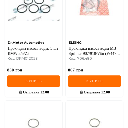
Dr.Motor Automotive
ELRING
Прокладка насоса воды, 5 шт
Прокладка насоса воды MB
BMW 3/5/Z3
Sprinter 907/910/Vito (W447)
Код: DRM01205S
Код: 706.480
18- OM654 (к-кт)
850
грн
867
грн
КУПИТЬ
КУПИТЬ
Отправка
12.08
Отправка
12.08