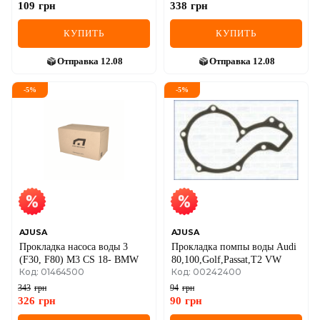
109
грн
338
грн
КУПИТЬ
КУПИТЬ
Отправка
12.08
Отправка
12.08
-
5
%
-
5
%
AJUSA
AJUSA
Прокладка насоса воды 3
Прокладка помпы воды Audi
(F30, F80) M3 CS 18- BMW
80,100,Golf,Passat,T2 VW
Код: 01464500
Код: 00242400
343
грн
94
грн
326
грн
90
грн