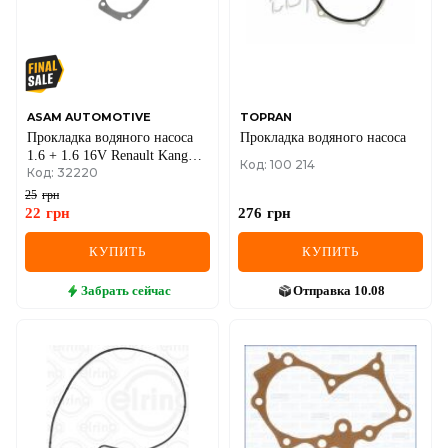
ASAM AUTOMOTIVE
TOPRAN
Прокладка водяного насоса
Прокладка водяного насоса
1.6 + 1.6 16V Renault Kangoo
Код: 100 214
Код: 32220
I + II / Megane II + III / Scenic
II + III / Fluence / Logan I + II
25
грн
22
грн
276
грн
КУПИТЬ
КУПИТЬ
Забрать
сейчас
Отправка
10.08