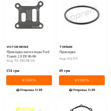
DS
FIAT
FORD
FORD USA
GEELY
VICTOR REINZ
TOPRAN
Прокладка насоса воды Ford
Прокладка
GMC
Transit 2.0 DI 00-06
Код: 100 571
Код: 70-36038-00
GREAT WALL
154
грн
49
грн
HAVAL
КУПИТЬ
КУПИТЬ
HONDA
Отправка
11.08
Отправка
11.08
HYUNDAI
INFINITI