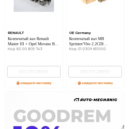
RENAULT
OE Germany
Коленчатый вал Renault
Коленчатый вал MB
Master III + Opel Movano B
Sprinter/Vito 2.2CDI
Код: 82 00 805 743
Код: 01 0309 651000
10->14 2.3dCi
OM651.911-
913/916/921/924/930/940/950/956-
958/960/961/980 (с вкладыш.)
ОТСУТСТВУЕТ
ОТСУТСТВУЕТ
ожидаем поставку
ожидаем поставку