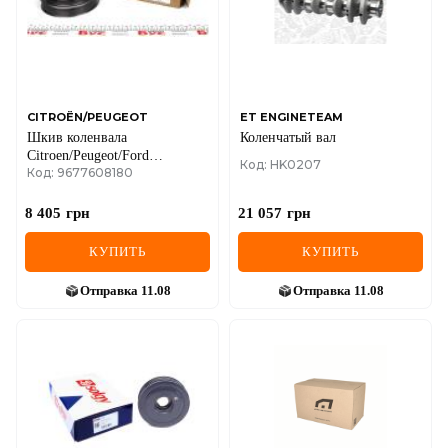
CITROËN/PEUGEOT
ET ENGINETEAM
Шкив коленвала
Коленчатый вал
Citroen/Peugeot/Ford
Код: HK0207
Код: 9677608180
2.2HDI/Boxer/Jumper III
8 405
грн
21 057
грн
КУПИТЬ
КУПИТЬ
Отправка
11.08
Отправка
11.08