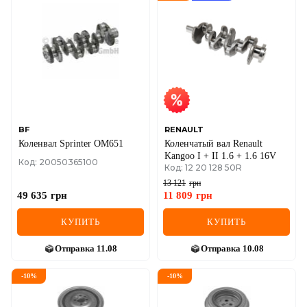
DS
FIAT
FORD
FORD USA
GEELY
BF
RENAULT
Коленвал Sprinter OM651
Коленчатый вал Renault
GMC
Kangoo I + II 1.6 + 1.6 16V
Код: 20050365100
Код: 12 20 128 50R
GREAT WALL
13 121
грн
49 635
грн
11 809
грн
HAVAL
КУПИТЬ
КУПИТЬ
HONDA
Отправка
11.08
Отправка
10.08
HYUNDAI
-
10
%
-
10
%
INFINITI