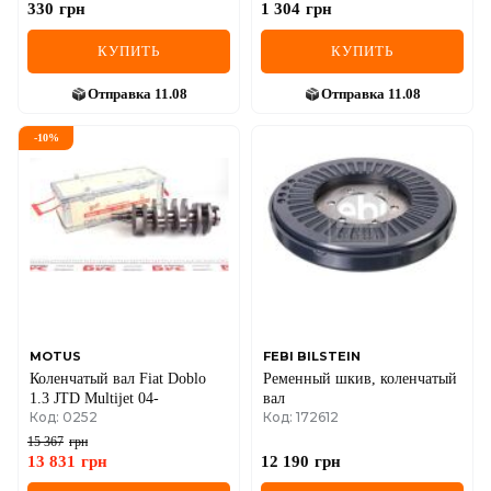
330
грн
1 304
грн
КУПИТЬ
КУПИТЬ
Отправка
11.08
Отправка
11.08
-
10
%
MOTUS
FEBI BILSTEIN
Коленчатый вал Fiat Doblo
Ременный шкив, коленчатый
1.3 JTD Multijet 04-
вал
Код: 0252
Код: 172612
15 367
грн
13 831
грн
12 190
грн