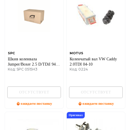
SPC
MOTUS
Шкив коленвала
Коленчатый вал VW Caddy
Jumper/Boxer 2.5 D/TDiI 94-
2.0TDI 04-10
Код: SPC 0515H3
Код: 0224
02
ОТСУТСТВУЕТ
ОТСУТСТВУЕТ
ожидаем поставку
ожидаем поставку
Оригинал