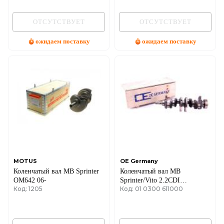
ОТСУТСТВУЕТ
ОТСУТСТВУЕТ
ожидаем поставку
ожидаем поставку
MOTUS
OE Germany
Коленчатый вал MB Sprinter
Коленчатый вал MB
OM642 06-
Sprinter/Vito 2.2CDI
Код: 1205
Код: 01 0300 611000
OM611/646