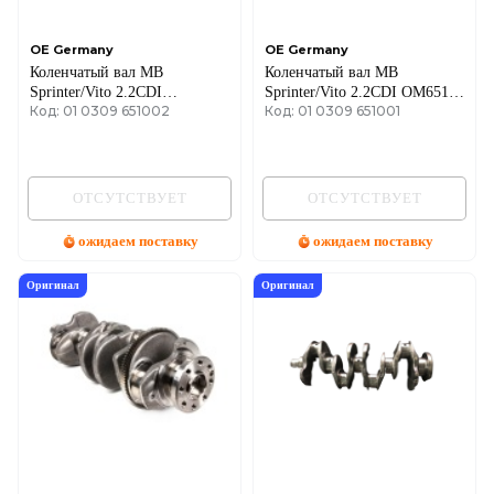
OE Germany
OE Germany
Коленчатый вал MB
Коленчатый вал MB
Sprinter/Vito 2.2CDI
Sprinter/Vito 2.2CDI OM651
Код: 01 0309 651002
Код: 01 0309 651001
OM651.911-
09- (2143 куб. см), OM
913/916/924/925/940/955-957
651.940/950/955/957 (с
(с вкладыш.)
власти.)
ОТСУТСТВУЕТ
ОТСУТСТВУЕТ
ожидаем поставку
ожидаем поставку
Оригинал
Оригинал