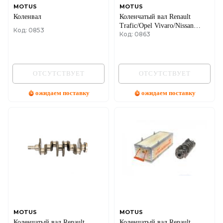
MOTUS
MOTUS
Коленвал
Коленчатый вал Renault
Trafic/Opel Vivaro/Nissan
Код: 0853
Код: 0863
Primastar 2.0dCI 06-
ОТСУТСТВУЕТ
ОТСУТСТВУЕТ
ожидаем поставку
ожидаем поставку
MOTUS
MOTUS
Коленчатый вал Renault
Коленчатый вал Renault