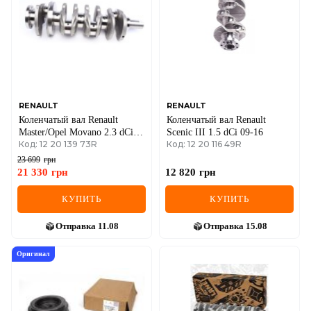
RENAULT
RENAULT
Коленчатый вал Renault
Коленчатый вал Renault
Master/Opel Movano 2.3 dCi
Scenic III 1.5 dCi 09-16
Код: 12 20 139 73R
Код: 12 20 116 49R
10-
23 699
грн
21 330
грн
12 820
грн
КУПИТЬ
КУПИТЬ
Отправка
11.08
Отправка
15.08
Оригинал