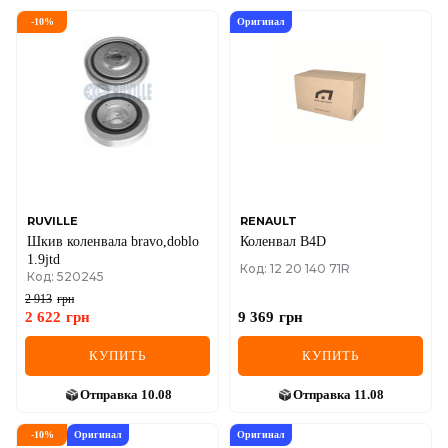
-
10
%
Оригинал
RUVILLE
RENAULT
Шкив коленвала bravo,doblo
Коленвал B4D
1.9jtd
Код: 12 20 140 71R
Код: 520245
2 913
грн
2 622
грн
9 369
грн
КУПИТЬ
КУПИТЬ
Отправка
10.08
Отправка
11.08
-
10
%
Оригинал
Оригинал