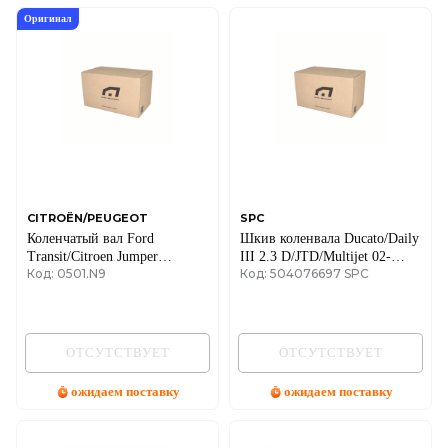
Оригинал
CITROËN/PEUGEOT
SPC
Коленчатый вал Ford
Шкив коленвала Ducato/Daily
Transit/Citroen Jumper
III 2.3 D/JTD/Multijet 02-
Код: 0501.N9
Код: 504076697 SPC
2.2HDi/TDCi 04-
(+AC)
ОТСУТСТВУЕТ
ОТСУТСТВУЕТ
ожидаем поставку
ожидаем поставку