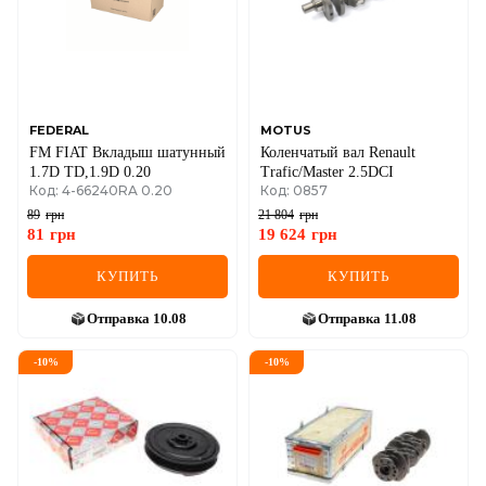
MINI
MITSUBISHI
NISSAN
FEDERAL
MOTUS
FM FIAT Вкладыш шатунный
Коленчатый вал Renault
OPEL
1.7D TD,1.9D 0.20
Trafic/Master 2.5DCI
Код: 4-66240RA 0.20
Код: 0857
PEUGEOT
89
грн
21 804
грн
81
грн
19 624
грн
POLESTAR
КУПИТЬ
КУПИТЬ
PORSCHE
Отправка
10.08
Отправка
11.08
RAM
-
10
%
-
10
%
RAVON
RENAULT