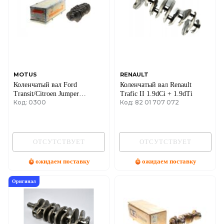
MOTUS
RENAULT
Коленчатый вал Ford
Коленчатый вал Renault
Transit/Citroen Jumper
Trafic II 1.9dCi + 1.9dTi
Код: 0300
Код: 82 01 707 072
2.2HDi/TDCi 04-
ОТСУТСТВУЕТ
ОТСУТСТВУЕТ
ожидаем поставку
ожидаем поставку
Оригинал