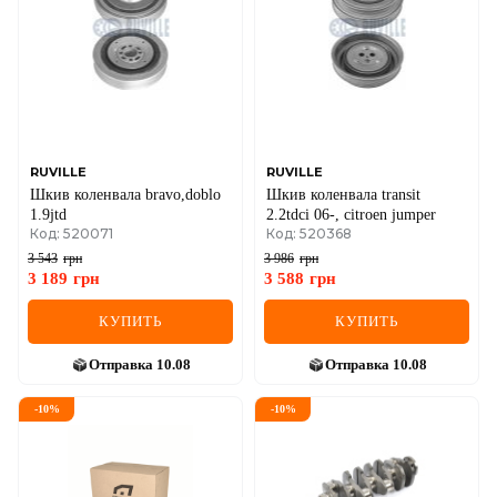
IVECO
JAGUAR
JEEP
KIA
RUVILLE
RUVILLE
Шкив коленвала bravo,doblo
Шкив коленвала transit
LANCIA
1.9jtd
2.2tdci 06-, citroen jumper
Код: 520071
Код: 520368
LAND ROVER
3 543
грн
3 986
грн
3 189
грн
3 588
грн
LEXUS
КУПИТЬ
КУПИТЬ
LINCOLN
Отправка
10.08
Отправка
10.08
MAZDA
-
10
%
-
10
%
MERCEDES-BENZ
MG