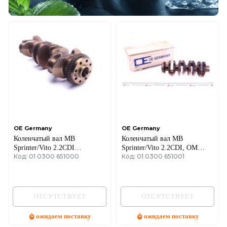
OE Germany
OE Germany
Коленчатый вал MB
Коленчатый вал MB
Sprinter/Vito 2.2CDI
Sprinter/Vito 2.2CDI, OM
Код: 01 0300 651000
Код: 01 0300 651001
OM651.911-
651.940/950/955/957
913/916/921/924/930/940/950/956-
958/960/961/980
ОТСУТСТВУЕТ
ОТСУТСТВУЕТ
ожидаем поставку
ожидаем поставку