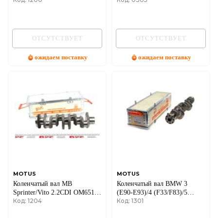
OM611/646
ОТСУТСТВУЕТ
ОТСУТСТВУЕТ
ожидаем поставку
ожидаем поставку
MOTUS
MOTUS
Коленчатый вал MB
Коленчатый вал BMW 3
Sprinter/Vito 2.2CDI OM651
(E90-E93)/4 (F33/F83)/5
Код: 1204
Код: 1301
09- (4 болта)
(F10)/X3 (F25)/X5 (E70/F85)
3.0D N57 12-20 (4 болта)