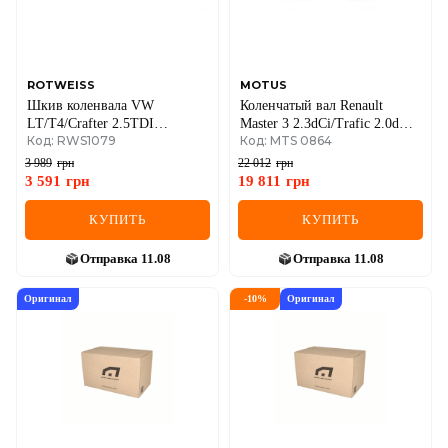
SEAT
SKODA
SMART
ROTWEISS
MOTUS
Шкив коленвала VW
Коленчатый вал Renault
LT/T4/Crafter 2.5TDI
Master 3 2.3dCi/Trafic 2.0dCi
SSANGYONG
Код: RWS1079
Код: MTS 0864
(ROTWEISS)
10-
3 989
грн
22 012
грн
SUBARU
3 591
грн
19 811
грн
SUZUKI
КУПИТЬ
КУПИТЬ
TESLA
Отправка
11.08
Отправка
11.08
TOYOTA
Оригинал
-
10
%
Оригинал
VOLVO
VW
ZEEKR