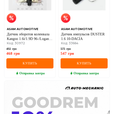
ASAM AUTOMOTIVE
ASAM AUTOMOTIVE
Датчик оборотов коленвала
Датчик импульсов DUSTER
Kangoo 1.6i/1.9D 96-/Logan
1.6 10-DACIA
Код: 30972
Код: 33664
1.6i 07-/Megane 96-
492
грн
575
грн
468
грн
547
грн
КУПИТЬ
КУПИТЬ
Отправка
завтра
Отправка
завтра