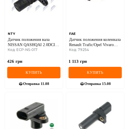
NTY
FAE
Датчик положения вала
Датчик положения коленвала
NISSAN QASHQAI 2.0DCI
Renault Trafic/Opel Vivaro
Код: ECP-NS-017
Код: 79254
2007-,X-TRIAL T31 2.0DCI
1.9dCi 01-
2007-,OPEL VIVARO A
2.0CDTI 2006-,RENAULT
426
грн
1 113
грн
LAGUNA II 2.0DCI
2005-,LAGUNA III 2.0DCI
КУПИТЬ
КУПИТЬ
2007-
Отправка
11.08
Отправка
15.08