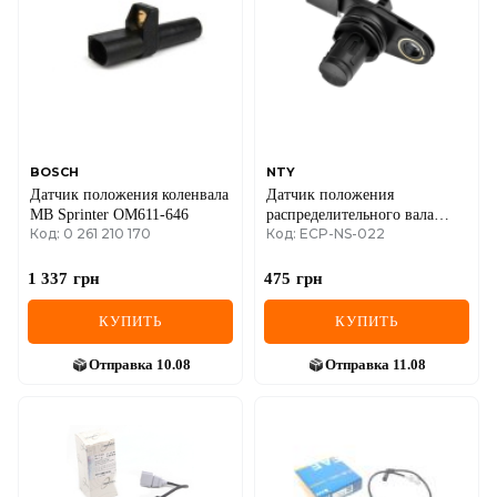
IVECO
JAGUAR
JEEP
KIA
BOSCH
NTY
Датчик положения коленвала
Датчик положения
LANCIA
MB Sprinter OM611-646
распределительного вала
Код: 0 261 210 170
Код: ECP-NS-022
Renault Kangoo + Nissan
LAND ROVER
Kubistar 01->08 1.5dCi
1 337
грн
475
грн
LEXUS
КУПИТЬ
КУПИТЬ
LINCOLN
Отправка
10.08
Отправка
11.08
MAZDA
MERCEDES-BENZ
MG