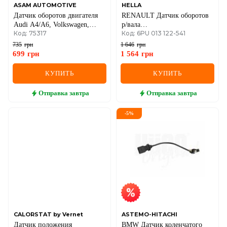
ASAM AUTOMOTIVE
HELLA
Датчик оборотов двигателя
RENAULT Датчик оборотов
Audi A4/A6, Volkswagen,
р/вала
Код: 75317
Код: 6PU 013 122-541
Škoda, 1,9–2,0 TDI 98–
Dokker,Duster,Logan,Kangoo,Maste
III,Trafic III,nissan,DB
735
грн
1 646
грн
1.0/1.5dCi 01-
699
грн
1 564
грн
КУПИТЬ
КУПИТЬ
Отправка
завтра
Отправка
завтра
-
5
%
CALORSTAT by Vernet
ASTEMO-HITACHI
Датчик положения
BMW Датчик коленчатого