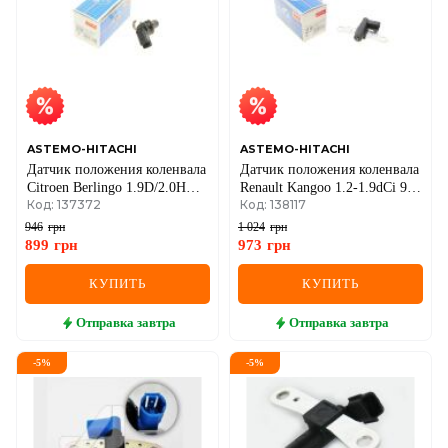
ASTEMO-HITACHI
ASTEMO-HITACHI
Датчик положения коленвала
Датчик положения коленвала
Citroen Berlingo 1.9D/2.0HDi
Renault Kangoo 1.2-1.9dCi 97-
Код: 137372
Код: 138117
98- (HÜCO)
(HÜCO)
946
грн
1 024
грн
899
грн
973
грн
КУПИТЬ
КУПИТЬ
Отправка
завтра
Отправка
завтра
-
5
%
-
5
%