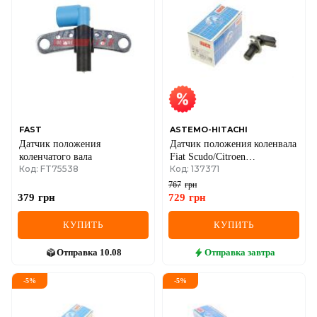
FAST
ASTEMO-HITACHI
Датчик положения
Датчик положения коленвала
коленчатого вала
Fiat Scudo/Citroen
Код: FT75538
Код: 137371
Berlingo/Jumper 2.0/2.2HDi
98- (HÜCO)
767
грн
379
грн
729
грн
КУПИТЬ
КУПИТЬ
Отправка
10.08
Отправка
завтра
-
5
%
-
5
%