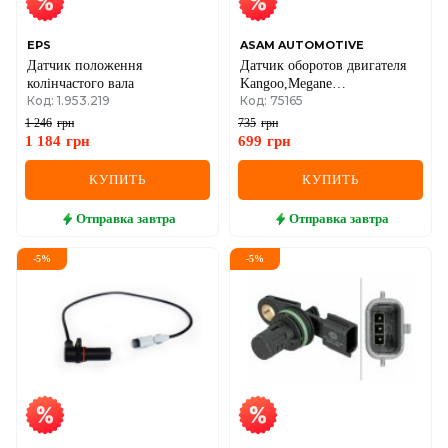
EPS
ASAM AUTOMOTIVE
Датчик положення
Датчик оборотов двигателя
колінчастого вала
Kangoo,Megane
Код: 1.953.219
Код: 75165
III,Logan,Sandero 1.5dCi
06-,Nissan Kubistar RENAULT
1 246
грн
735
грн
1 184
грн
699
грн
КУПИТЬ
КУПИТЬ
Отправка
завтра
Отправка
завтра
-
5
%
-
5
%