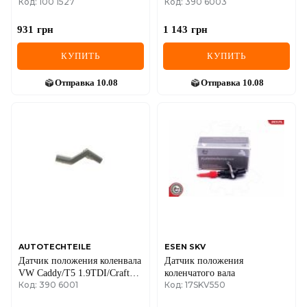
Код: 100 1527
Код: 390 6003
931
грн
1 143
грн
КУПИТЬ
КУПИТЬ
Отправка
10.08
Отправка
10.08
AUTOTECHTEILE
ESEN SKV
Датчик положения коленвала
Датчик положения
VW Caddy/T5 1.9TDI/Crafter
коленчатого вала
Код: 390 6001
Код: 17SKV550
2.5TDI (9060.01)