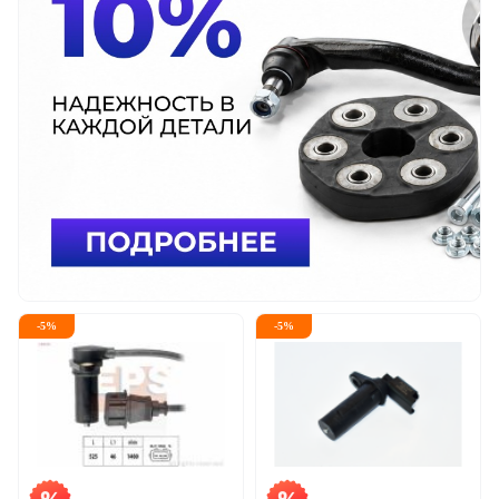
-
5
%
-
5
%