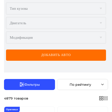
BMW
Тип кузова
BYD
Двигатель
CADILLAC
Модификация
CHERY
CHEVROLET
ДОБАВИТЬ АВТО
CHRYSLER
CITROËN
DACIA
Фильтры
По рейтингу
DAEWOO
4879
товаров
DODGE
Оригинал