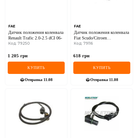
SEAT
SKODA
SMART
FAE
FAE
Датчик положения коленвала
Датчик положения коленвала
Renault Trafic 2.0-2.5 dCI 06-
Fiat Scudo/Citroen
SSANGYONG
Код: 79250
Код: 79116
Berlingo/Jumper
1.9D/2.0/2.2HDi 98-
SUBARU
1 205
грн
618
грн
SUZUKI
КУПИТЬ
КУПИТЬ
TESLA
Отправка
11.08
Отправка
11.08
TOYOTA
VOLVO
VW
ZEEKR