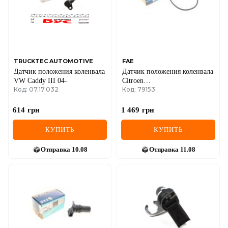
MINI
MITSUBISHI
NISSAN
TRUCKTEC AUTOMOTIVE
FAE
Датчик положения коленвала
Датчик положения коленвала
OPEL
VW Caddy III 04-
Citroen
Код: 07.17.032
Код: 79153
Berlingo/Jumper/Peugeot Boxer
1.8-2.5TDi 94-
PEUGEOT
614
грн
1 469
грн
POLESTAR
КУПИТЬ
КУПИТЬ
PORSCHE
Отправка
10.08
Отправка
11.08
RAM
RAVON
RENAULT