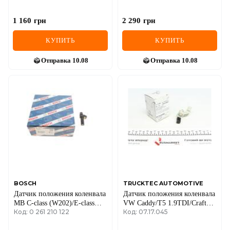
1 160
грн
2 290
грн
КУПИТЬ
КУПИТЬ
Отправка
10.08
Отправка
10.08
BOSCH
TRUCKTEC AUTOMOTIVE
Датчик положения коленвала
Датчик положения коленвала
MB C-class (W202)/E-class
VW Caddy/T5 1.9TDI/Crafter
Код: 0 261 210 122
Код: 07.17.045
(W210) 93-00
2.5TDI