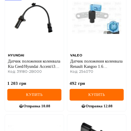
DS
FIAT
FORD
FORD USA
GEELY
HYUNDAI
VALEO
Датчик положения коленвала
Датчик положения коленвала
GMC
Kia Ceed/Hyundai Accent/i30
Renault Kangoo 1.6
Код: 39180-2B000
Код: 254070
1.4-2.0 07-
08-/Megane/Scenic 1.4/1.6 03-
GREAT WALL
1 203
грн
492
грн
HAVAL
КУПИТЬ
КУПИТЬ
HONDA
Отправка
10.08
Отправка
12.08
HYUNDAI
INFINITI