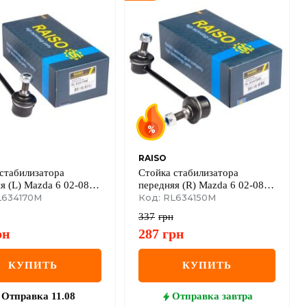
RAISO
стабилизатора
Стойка стабилизатора
я (L) Mazda 6 02-08
передняя (R) Mazda 6 02-08
 02-08
L634170M
Mazda 6 02-08
Код: RL634150M
337
грн
рн
287
грн
КУПИТЬ
КУПИТЬ
Отправка
11.08
Отправка
завтра