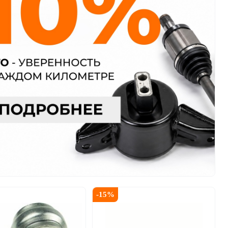
-
15
%