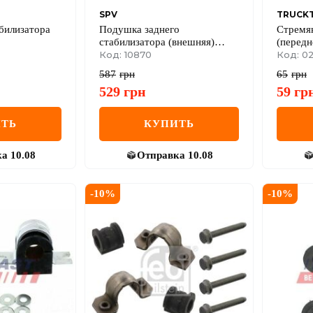
SPV
TRUCK
билизатора
Подушка заднего
Стремян
стабилизатора (внешняя)
(передн
Renault Master II + Opel
Код: 10870
Код: 02
Movano A 98->10
587
грн
65
грн
529
грн
59
гр
ТЬ
КУПИТЬ
ка
10.08
Отправка
10.08
-
10
%
-
10
%