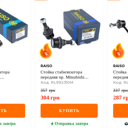
RAISO
RAISO
атора
Стойка стабилизатора
Стойка 
передняя пр. Mitsubishi
передня
t/Mazda 2 86-
L200/Pajero Sport II 04-
Код: RL992310M
Mazda 6
Код: R
Mitsubishi L200/Pajero Sport II
357
грн
337
грн
04-
304
грн
287
г
ТЬ
КУПИТЬ
а
завтра
Отправка
завтра