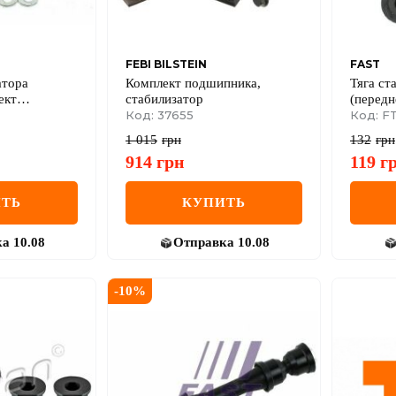
FEBI BILSTEIN
FAST
атора
Комплект подшипника,
Тяга ст
ект
стабилизатор
(передн
00-14;
Код: 37655
04-/San
Код: F
 02-14;
12-
1 015
грн
132
грн
14
914
грн
119
г
ТЬ
КУПИТЬ
ка
10.08
Отправка
10.08
-
10
%