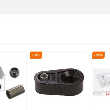
AUDI
BMW
BYD
CITROËN
DACIA
DAEWOO
FORD USA
GEELY
GMC
INFINITI
IVECO
JAGUAR
-
10
%
-
10
%
LEXUS
LINCOLN
MAZDA
NISSAN
OPEL
PEUGEOT
RENAULT
SEAT
SKODA
TESLA
TOYOTA
VOLVO