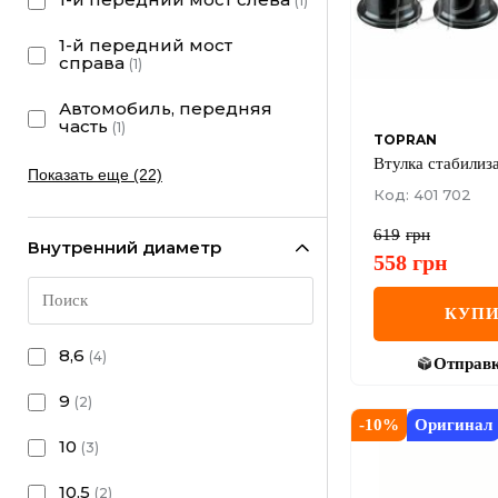
(
1
)
1-й передний мост
справа
(
1
)
Автомобиль, передняя
часть
(
1
)
TOPRAN
Втулка стабилиз
Показать еще (22)
Код: 401 702
619
грн
Внутренний диаметр
558
грн
КУПИ
8,6
(
4
)
Отправ
9
(
2
)
-
10
%
Оригинал
10
(
3
)
10,5
(
2
)