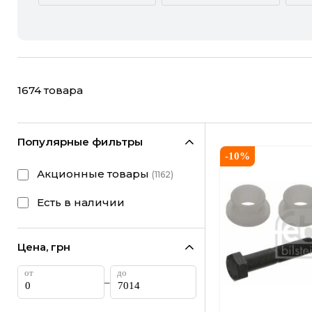
ACURA
ALFA ROMEO
CHEVROLET
CHRYSLER
1674
товара
FIAT
FORD
HONDA
HYUNDAI
Популярные фильтры
-
10
%
LANCIA
LAND ROVER
Акционные товары
(
1162
)
MINI
MITSUBISHI
Есть в наличии
RAM
RAVON
Цена, грн
SUBARU
SUZUKI
–