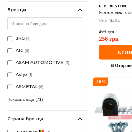
FEBI BILSTEIN
Бренды
Ремкомплект ста
Код: 11464
284
грн
256
грн
3RG
(
4
)
AIC
(
6
)
КУПИ
ASAM AUTOMOTIVE
(
3
)
Отправ
Aslyx
(
1
)
-
10
%
ASMETAL
(
6
)
Показать еще (71)
Страна бренда