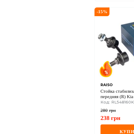
-
15
%
RAISO
Стойка стабилиз
передняя (R) Kia 
11
Код: RL548160K
280
грн
238
грн
КУПИ