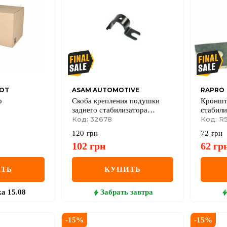
EOT
ASAM AUTOMOTIVE
RAPRO
о
Скоба крепления подушки
Кроншт
заднего стабилизатора
стабили
8/C4/Berlingo/Partner
(Хомут) Renault Duster I + II
Код: 32678
Megane 
Код: R5
упаковки)
120
грн
72
грн
102
грн
62
гр
ТЬ
КУПИТЬ
ка
15.08
Забрать
завтра
-
15
%
-
15
%