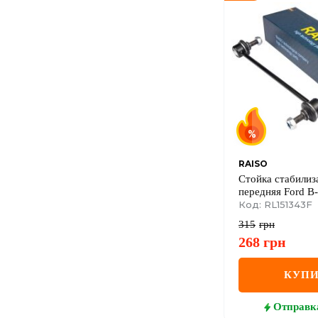
RAISO
Стойка стабилиз
передняя Ford B-
Max/Fiesta/Transi
Код: RL151343F
315
грн
268
грн
КУПИ
Отправк