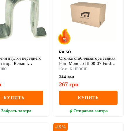
RAISO
ейн втулки переднего
Стойка стабилизатора задняя
затора Renault
Ford Mondeo III 00-07 Ford
II
1110
Mondeo III 00-07
Код: RL111801F
314
грн
н
267
грн
КУПИТЬ
КУПИТЬ
Забрать
завтра
Отправка
завтра
-
15
%