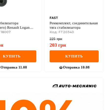
FAST
абилизатора
Ремкомплект, соединительная
его) Renault Logan
тяга стабилизатора
dero 07-/Dacia Dokker
T18007
Код: FT20340
225
грн
рн
203
грн
КУПИТЬ
КУПИТЬ
Отправка
11.08
Отправка
10.08