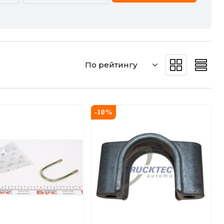
CADILLAC
CHERY
DODGE
DS
По рейтингу
GREAT WALL
HAVAL
JEEP
KIA
-
10
%
MERCEDES-BENZ
MG
POLESTAR
PORSCHE
SMART
SSANGYONG
VW
ZEEKR