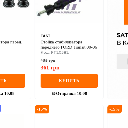
FAST
атора перед.
Стойка стабилизатора
переднего FORD Transit 00-06
Код: FT20582
401
грн
361
грн
ТЬ
КУПИТЬ
ка
10.08
Отправка
10.08
-
15
%
-
15
%