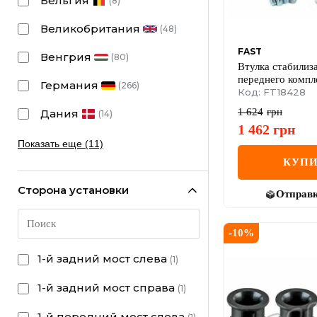
Бельгия
(
8
)
Великобритания
(
48
)
FAST
Венгрия
(
80
)
Втулка стабилиз
переднего компл
Германия
(
266
)
RENAULT Trafic 
Код: FT18428
NISSAN Primastar
1 624
грн
Дания
(
14
)
OPEL Vivaro 01-
1 462
грн
Показать еще (11)
КУПИ
Сторона установки
Отправ
-
10
%
1-й задний мост слева
(
1
)
1-й задний мост справа
(
1
)
1-й передний мост слева