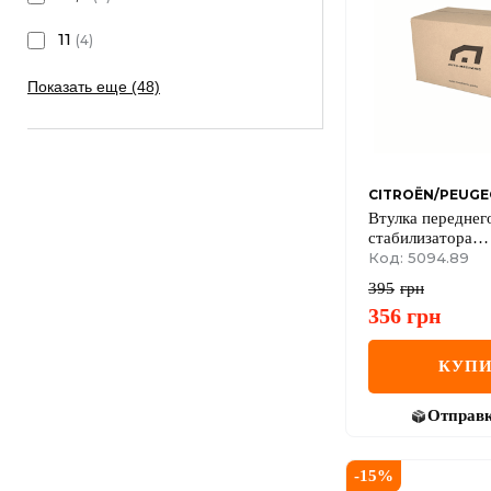
11
(
4
)
Показать еще (48)
CITROËN/PEUG
Втулка переднег
стабилизатора
3008/307/308/500
Код: 5094.89
08- внутр. (без 
395
грн
356
грн
КУПИ
Отправ
-
15
%