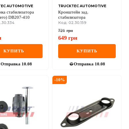
TEC AUTOMOTIVE
TRUCKTEC AUTOMOTIVE
ка стабилизатора
Кронштейн зад.
его) DB207-410
стабилизатора
.30.334
Код: 02.30.159
721
грн
н
649
грн
КУПИТЬ
КУПИТЬ
Отправка
10.08
Отправка
10.08
-
10
%