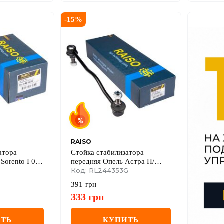
-
15
%
RAISO
атора
Стойка стабилизатора
Sorento I 02-
передняя Опель Астра H/
Зафира B 04-
Код: RL244353G
391
грн
333
грн
ТЬ
КУПИТЬ