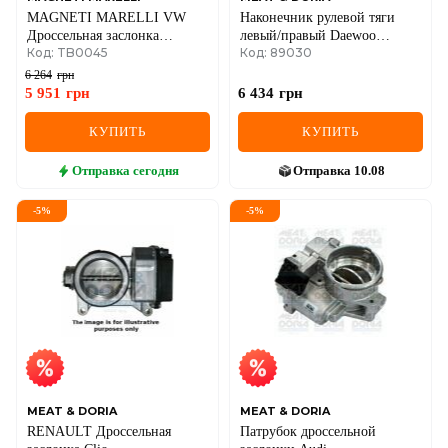
MAGNETI MARELLI VW
Наконечник рулевой тяги
Дроссельная заслонка
левый/правый Daewoo
Код: TB0045
Код: 89030
Passat,Audi A4/6 95-
Nubira, Leganza 97–
6 264
грн
5 951
грн
6 434
грн
КУПИТЬ
КУПИТЬ
Отправка
сегодня
Отправка
10.08
-
5
%
-
5
%
MEAT & DORIA
MEAT & DORIA
RENAULT Дроссельная
Патрубок дроссельной