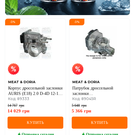
-
5
%
-
5
%
MEAT & DORIA
MEAT & DORIA
Корпус дроссельной заслонки
Патрубок дроссельной
AURIS (E18) 2.0 D-4D 12-15,
заслонки
Код: 89333
Код: 89045R
RAV 4 IV (A4) 2.0 D 12-18
Berlingo,C2/3,Nemo,Fiat
TOYOTA
Fiorino,Qubo,Peugeot
14 767
грн
5 648
грн
1007/206/207,Partner 1.1/1.4
14 029
грн
5 366
грн
CITROEN
КУПИТЬ
КУПИТЬ
Отправка
сегодня
Отправка
сегодня