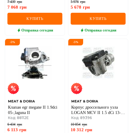
I,Passat 1.9/2.0TDI 03-
7 439
грн
5 976
грн
7 068
грн
5 678
грн
КУПИТЬ
КУПИТЬ
Отправка
сегодня
Отправка
сегодня
-
5
%
-
5
%
MEAT & DORIA
MEAT & DORIA
Клапан egr megane II 1.9dci
Корпус дроссельного узла
05-,laguna II
LOGAN MCV II 1.5 dCi 13-,
Код: 88112E
Код: 89396
RENAULT SCENIC III
(JZ0/1) 1.5 dCi 09-DACIA
6 434
грн
10 854
грн
6 113
грн
10 312
грн