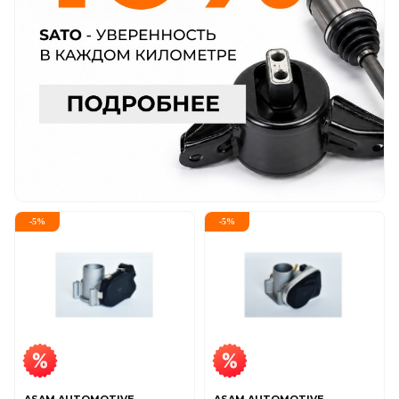
-
5
%
-
5
%