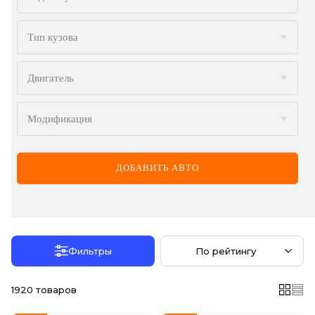
AUDI
BMW
Тип кузова
BYD
Двигатель
CADILLAC
Модификация
CHERY
CHEVROLET
ДОБАВИТЬ АВТО
CHRYSLER
CITROËN
DACIA
Фильтры
По рейтингу
DAEWOO
1920
товаров
DODGE