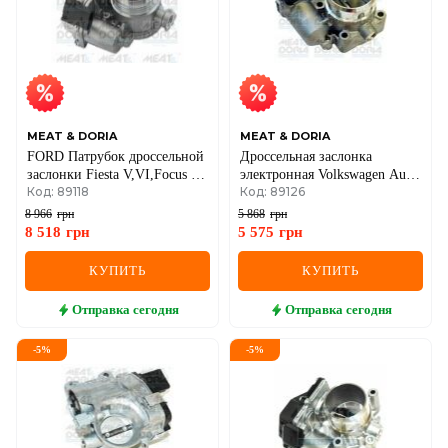
MEAT & DORIA
MEAT & DORIA
FORD Патрубок дроссельной
Дроссельная заслонка
заслонки Fiesta V,VI,Focus II
электронная Volkswagen Audi
Код: 89118
Код: 89126
1.6TDCi 04-
A4/A6 1.8T, Passat, Skoda
Superb
8 966
грн
5 868
грн
8 518
грн
5 575
грн
КУПИТЬ
КУПИТЬ
Отправка
сегодня
Отправка
сегодня
-
5
%
-
5
%