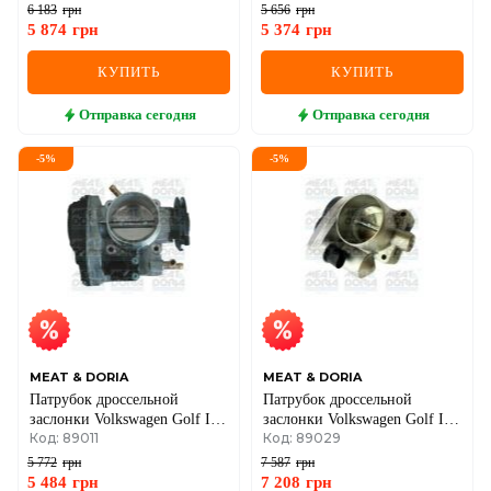
Škoda Octavia 1.4
6 183
грн
5 656
грн
5 874
грн
5 374
грн
КУПИТЬ
КУПИТЬ
Отправка
сегодня
Отправка
сегодня
-
5
%
-
5
%
MEAT & DORIA
MEAT & DORIA
Патрубок дроссельной
Патрубок дроссельной
заслонки Volkswagen Golf IV,
заслонки Volkswagen Golf IV,
Код: 89011
Код: 89029
Škoda Octavia, SEAT
Polo, Seat, Skoda Fabia 1.4/1.6
99–
5 772
грн
7 587
грн
5 484
грн
7 208
грн