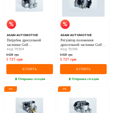
MG
MINI
MITSUBISHI
NISSAN
ASAM AUTOMOTIVE
ASAM AUTOMOTIVE
Патрубок дроссельной
Регулятор положения
OPEL
заслонки Golf
дроссельной заслонки Golf
Код: 75359
Код: 75395
IV,Polo,Seat,Skoda Fabia
IV,Polo,Skoda Octavia 1.4 VW
1.4/1.6 99- VW
PEUGEOT
6 028
грн
6 028
грн
5 727
грн
5 727
грн
POLESTAR
КУПИТЬ
КУПИТЬ
PORSCHE
Отправка
сегодня
Отправка
сегодня
RAM
-
5
%
-
5
%
RAVON
RENAULT