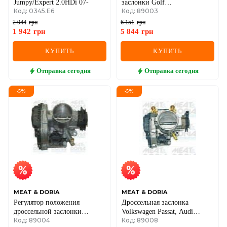
Jumpy/Expert 2.0HDi 07-
заслонки Golf
Код: 0345.E6
Код: 89003
III,Polo,Vento,Seat,Skoda
Felicia
2 044
грн
6 151
грн
1 942
грн
5 844
грн
КУПИТЬ
КУПИТЬ
Отправка
сегодня
Отправка
сегодня
-
5
%
-
5
%
MEAT & DORIA
MEAT & DORIA
Регулятор положения
Дроссельная заслонка
дроссельной заслонки
Volkswagen Passat, Audi
Код: 89004
Код: 89008
Volkswagen Golf IV, Polo,
A4/A6 1995–