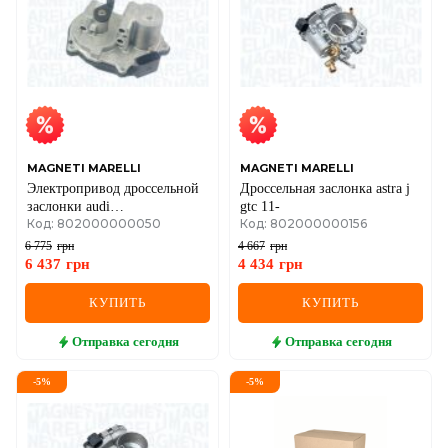
MAGNETI MARELLI
MAGNETI MARELLI
Электропривод дроссельной
Дроссельная заслонка astra j
заслонки audi
gtc 11-
Код: 802000000050
Код: 802000000156
a4/5/6,q7,touareg 3.0/4.2tdi 06-
vw
6 775
грн
4 667
грн
6 437
грн
4 434
грн
КУПИТЬ
КУПИТЬ
Отправка
сегодня
Отправка
сегодня
-
5
%
-
5
%