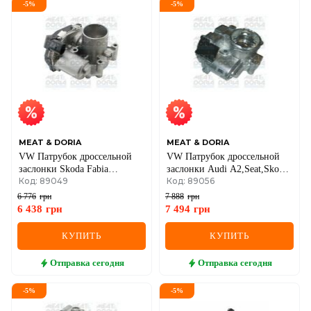
-
5
%
-
5
%
MEAT & DORIA
MEAT & DORIA
VW Патрубок дроссельной
VW Патрубок дроссельной
заслонки Skoda Fabia
заслонки Audi A2,Seat,Skoda
Код: 89049
Код: 89056
I,Seat,Roomster,Polo 1.2/1.4
Fabia I,Roomster,Polo 1.4TDI
99-
00-
6 776
грн
7 888
грн
6 438
грн
7 494
грн
КУПИТЬ
КУПИТЬ
Отправка
сегодня
Отправка
сегодня
-
5
%
-
5
%