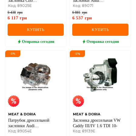
заслонка Clio
заслонки Audi
Код: 89025E
Код: 89071
II,Kangoo,Laguna II,Megane
A4/6,Seat,Skoda SuperB
I,II,Scenic II 1.4/1.8
I,Passat 2.5TDI 03-
6 438
грн
6 881
грн
6 117
грн
6 537
грн
КУПИТЬ
КУПИТЬ
Отправка
сегодня
Отправка
сегодня
-
5
%
-
5
%
MEAT & DORIA
MEAT & DORIA
Патрубок дроссельной
Заслонка дроссельная VW
заслонки Audi
Caddy III/IV 1.6 TDI 10-
Код: 89054E
Код: 89139E
A4/6,Seat,Skoda SuperB