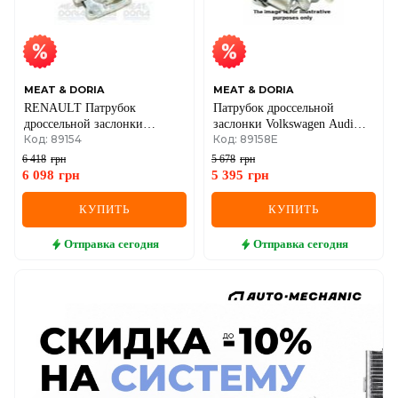
MEAT & DORIA
MEAT & DORIA
RENAULT Патрубок
Патрубок дроссельной
дроссельной заслонки
заслонки Volkswagen Audi
Код: 89154
Код: 89158E
Kangoo,Clio II 1.2 01-
A3, Q3, Skoda Fabia II,
Superb Yeti, Caddy III, Golf
6 418
грн
5 678
грн
VI, Jetta IV, Passat, Polo,
6 098
грн
5 395
грн
Sharan, Tiguan 2.0 TDI 2006–
КУПИТЬ
КУПИТЬ
Отправка
сегодня
Отправка
сегодня