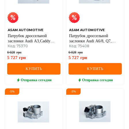
SEAT
SKODA
SMART
ASAM AUTOMOTIVE
ASAM AUTOMOTIVE
Патрубок дроссельной
Патрубок дроссельной
заслонки Audi A3,Caddy
заслонки Audi A6/8, Q7,
SSANGYONG
Код: 75370
Код: 75408
III,Golf
Touareg 2.7/3.0TDI 04-VW
IV,V,Polo,Touran,Skoda
6 028
грн
6 028
грн
SUBARU
Octavia 1.6 VW
5 727
грн
5 727
грн
SUZUKI
КУПИТЬ
КУПИТЬ
TESLA
Отправка
сегодня
Отправка
сегодня
TOYOTA
-
5
%
-
5
%
VOLVO
VW
ZEEKR