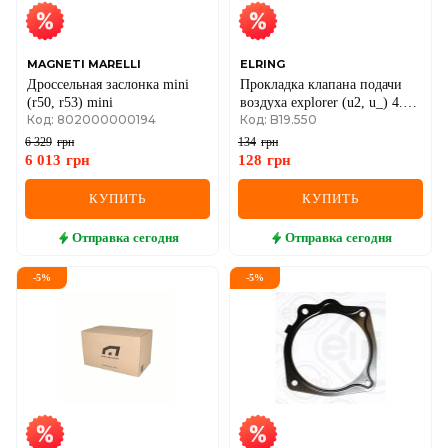
MAGNETI MARELLI
ELRING
Дроссельная заслонка mini
Прокладка клапана подачи
(r50, r53) mini
воздуха explorer (u2, u_) 4.0
Код: 802000000194
Код: B19.550
99-02 ford usa
6 329
грн
134
грн
6 013
грн
128
грн
КУПИТЬ
КУПИТЬ
Отправка
сегодня
Отправка
сегодня
-
5
%
-
5
%