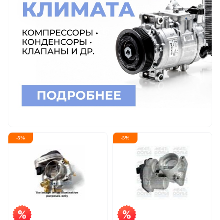
-
5
%
-
5
%