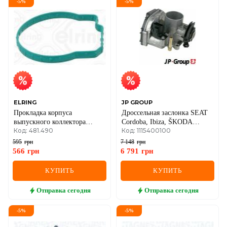
-
5
%
-
5
%
ELRING
JP GROUP
Прокладка корпуса
Дроссельная заслонка SEAT
выпускного коллектора
Cordoba, Ibiza, ŠKODA
Код: 481.490
Код: 1115400100
captiva (c100, c140) 2.4 11-,
Felicia, Volkswagen Golf III,
opel antara a (l07) 2.4 4x4 10-
Polo, Vento
595
грн
7 148
грн
566
грн
6 791
грн
КУПИТЬ
КУПИТЬ
Отправка
сегодня
Отправка
сегодня
-
5
%
-
5
%