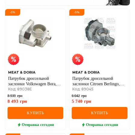
-
5
%
-
5
%
MEAT & DORIA
MEAT & DORIA
Патрубок дроссельной
Патрубок дроссельной
заслонки Volkswagen Bora,
заслонки Citroen Berlingo,
Код: 89038E
Код: 89045
Caddy II, Golf III, IV, Polo 1.9
C2/C3, Nemo, Fiat Fiorino,
SDI 1995–, Jeep Cherokee 2.8
Qubo, Peugeot 1007/206/207,
8 939
грн
6 042
грн
CRD
Partner 1.1/1.4
8 493
грн
5 740
грн
КУПИТЬ
КУПИТЬ
Отправка
сегодня
Отправка
сегодня