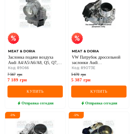
MEAT & DORIA
MEAT & DORIA
Заслонка подачи воздуха
VW Патрубок дроссельной
Audi A4/A5/A6/A8, Q5, Q7,
заслонки Audi
Код: 89066
Код: 89073E
Touareg 2.7/3.0 TDI 2003–
A4/5/6,Q5,Octavia II,SuperB
II,Golf VI,Passat,Tiguan
7 567
грн
5 670
грн
2.0TDI 05-
7 189
грн
5 387
грн
КУПИТЬ
КУПИТЬ
Отправка
сегодня
Отправка
сегодня
-
5
%
-
5
%