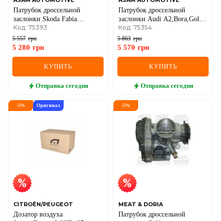
ASAM AUTOMOTIVE
ASAM AUTOMOTIVE
Патрубок дроссельной
Патрубок дроссельной
заслонки Skoda Fabia
заслонки Audi A2,Bora,Golf
Код: 75393
Код: 75354
I,Seat,Roomster,Polo 1.2/1.4
IV,V,Polo,Skoda Fabia
99- VW
I,Octavia I,II 1.2/1.4 VW
5 557
грн
5 863
грн
5 280
грн
5 570
грн
КУПИТЬ
КУПИТЬ
Отправка
сегодня
Отправка
сегодня
-
5
%
Оригинал
-
5
%
CITROËN/PEUGEOT
MEAT & DORIA
Дозатор воздуха
Патрубок дроссельной