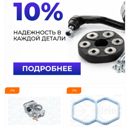
-
5
%
-
5
%