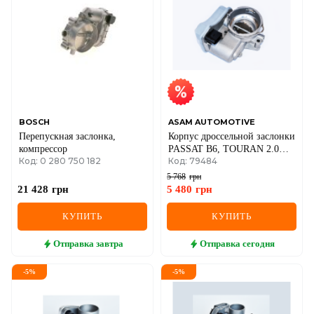
IVECO
JAGUAR
JEEP
KIA
BOSCH
ASAM AUTOMOTIVE
Перепускная заслонка,
Корпус дроссельной заслонки
LANCIA
компрессор
PASSAT B6, TOURAN 2.0
Код: 0 280 750 182
Код: 79484
TDI 05-VW
LAND ROVER
5 768
грн
21 428
грн
5 480
грн
LEXUS
КУПИТЬ
КУПИТЬ
LINCOLN
Отправка
завтра
Отправка
сегодня
MAZDA
-
5
%
-
5
%
MERCEDES-BENZ