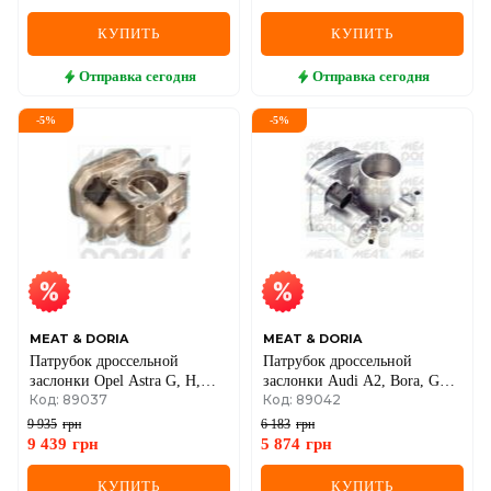
КУПИТЬ
КУПИТЬ
Отправка
сегодня
Отправка
сегодня
-
5
%
-
5
%
MEAT & DORIA
MEAT & DORIA
Патрубок дроссельной
Патрубок дроссельной
заслонки Opel Astra G, H,
заслонки Audi A2, Bora, Golf
Код: 89037
Код: 89042
Corsa C, Meriva 1.7
IV, V, Polo, Skoda Fabia I,
DTI/TD/CDTI 98–
Octavia II 1.2/1.4
9 935
грн
6 183
грн
9 439
грн
5 874
грн
КУПИТЬ
КУПИТЬ