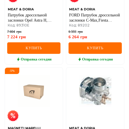
MEAT & DORIA
MEAT & DORIA
Патрубок дроссельной
FORD Патрубок дроссельной
заслонки Opel Astra H,
заслонки C-Max,Fiesta
Код: 89310E
Код: 89202
Signum, Vectra C, Zafira,
V,Focus II,Mondeo IV,S-Max
Chevrolet Cruze, Orlando
7 604
грн
6 593
грн
1.6/1.8 2005–
7 224
грн
6 264
грн
КУПИТЬ
КУПИТЬ
Отправка
сегодня
Отправка
сегодня
-
5
%
MAGNETI MARELLI
MEAT & DORIA