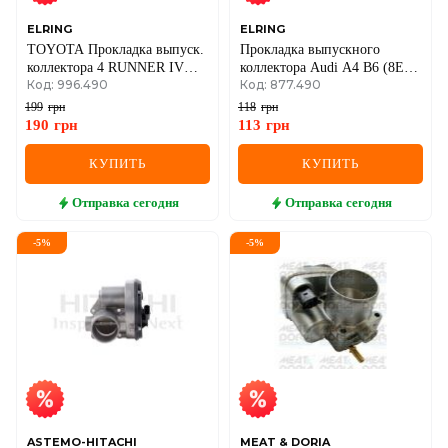
ELRING
ELRING
TOYOTA Прокладка выпуск.
Прокладка выпускного
коллектора 4 RUNNER IV
коллектора Audi A4 B6 (8E2)
Код: 996.490
Код: 877.490
(_N21_) 4.7 02-06
S4 quattro 2003–2004
199
грн
118
грн
190
грн
113
грн
КУПИТЬ
КУПИТЬ
Отправка
сегодня
Отправка
сегодня
-
5
%
-
5
%
ASTEMO-HITACHI
MEAT & DORIA