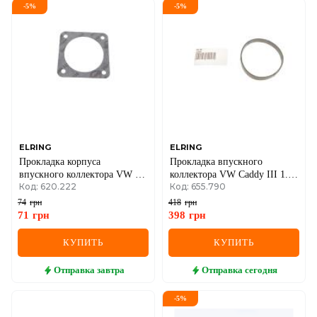
-
5
%
-
5
%
DS
FIAT
FORD
FORD USA
GEELY
ELRING
ELRING
Прокладка корпуса
Прокладка впускного
GMC
впускного коллектора VW T4
коллектора VW Caddy III 1.6
Код: 620.222
Код: 655.790
2.0/2.5 TDI 90-03
04-15
GREAT WALL
74
грн
418
грн
71
грн
398
грн
HAVAL
КУПИТЬ
КУПИТЬ
HONDA
Отправка
завтра
Отправка
сегодня
HYUNDAI
-
5
%
INFINITI