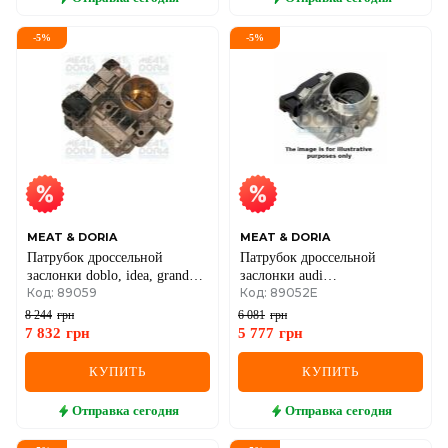
-
5
%
-
5
%
MEAT & DORIA
MEAT & DORIA
Патрубок дроссельной
Патрубок дроссельной
заслонки doblo, idea, grande
заслонки audi
Код: 89059
Код: 89052E
punto 1.4 05-
a1/3/4/5/6/7/8,q5,skoda octavia
ii,roomster,amarok,caddy
8 244
грн
6 081
грн
iii,golf v,vi,passat,tiguan,t5
7 832
грн
5 777
грн
1.8/2.0 04-
КУПИТЬ
КУПИТЬ
Отправка
сегодня
Отправка
сегодня