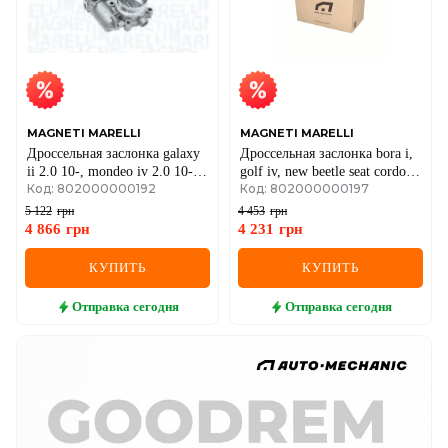
MAGNETI MARELLI
MAGNETI MARELLI
Дроссельная заслонка galaxy
Дроссельная заслонка bora i,
ii 2.0 10-, mondeo iv 2.0 10-,
golf iv, new beetle seat cordoba
Код: 802000000192
Код: 802000000197
s-max 2.0 10-, jaguar, land
(6l2), ibiza iii skoda fabia i,
rover ford
octavia i vw
5 122
грн
4 453
грн
4 866
грн
4 231
грн
КУПИТЬ
КУПИТЬ
Отправка
сегодня
Отправка
сегодня