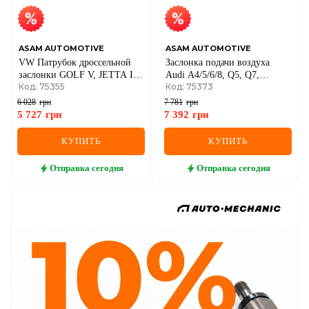
ASAM AUTOMOTIVE
ASAM AUTOMOTIVE
VW Патрубок дроссельной
Заслонка подачи воздуха
заслонки GOLF V, JETTA III,
Audi A4/5/6/8, Q5, Q7,
Код: 75355
Код: 75373
PASSAT B6
Touareg 2.7/3.0TDI 03- VW
6 028
грн
7 781
грн
5 727
грн
7 392
грн
КУПИТЬ
КУПИТЬ
Отправка
сегодня
Отправка
сегодня