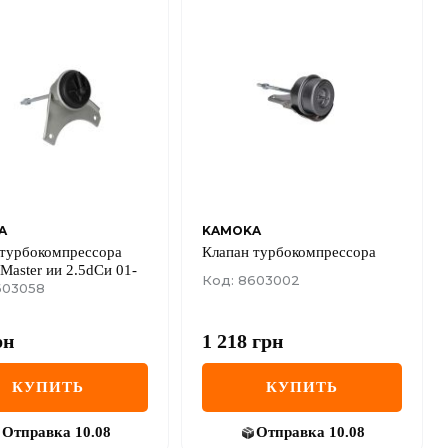
A
KAMOKA
 турбокомпрессора
Клапан турбокомпрессора
 Master ии 2.5dCи 01-
Код: 8603002
603058
рн
1 218
грн
КУПИТЬ
КУПИТЬ
Отправка
10.08
Отправка
10.08