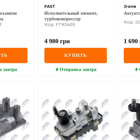
FAST
Jrone
еханизм
Исполнительный элемент,
Актуат
ра
турбокомпрессор
Код: 2
7
Код: FT63405
4 980
грн
1 690
ТЬ
КУПИТЬ
а
завтра
Отправка
завтра