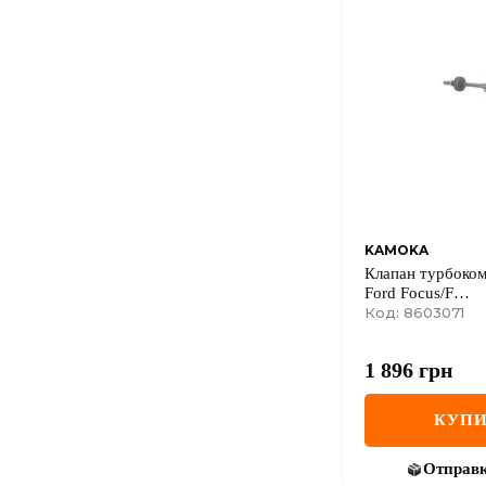
KAMOKA
Клапан турбоко
Ford Focus/F
иesta/Mondeo/Con
Код: 8603071
1 896
грн
КУПИ
Отправ