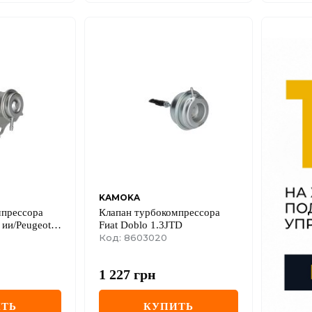
KAMOKA
мпрессора
Клапан турбокомпрессора
ии/Peugeot
Fиat Doblo 1.3JTD
CATO 05-
Код: 8603020
1 227
грн
ТЬ
КУПИТЬ