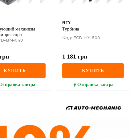
NTY
рующий механизм
Турбина
омпрессора
Код: ECD-HY-500
CD-BM-049
грн
1 181
грн
КУПИТЬ
КУПИТЬ
Отправка
завтра
Отправка
завтра