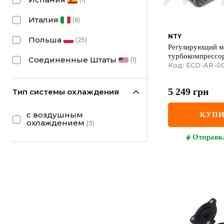
Италия
(
6
)
NTY
Польша
(
25
)
Регулирующий м
турбокомпрессо
Соединенные Штаты
(
1
)
Код: ECD-AR-0
5 249
грн
Тип системы охлаждения
с воздушным
КУПИ
охлаждением
(
3
)
Отправк