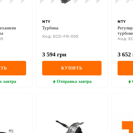
NTY
NTY
еханизм
Турбина
Регули
ра
турбок
Код: ECD-FR-005
05
Код: E
3 594
грн
3 652
ТЬ
КУПИТЬ
а
завтра
Отправка
завтра