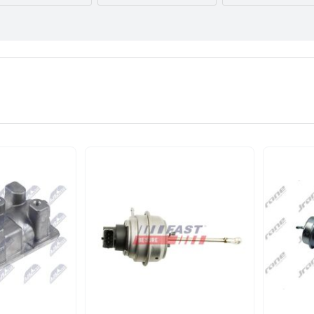
AUDI
BMW
BYD
CITROËN
DACIA
DAEWOO
FORD USA
GEELY
GMC
INFINITI
IVECO
JAGUAR
LEXUS
LINCOLN
MAZDA
NISSAN
OPEL
PEUGEOT
RENAULT
SEAT
SKODA
TESLA
TOYOTA
VOLVO