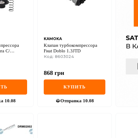
KAMOKA
мпрессора
Клапан турбокомпрессора
иra C/
Fиat Doblo 1.3JTD
Код: 8603024
868
грн
ТЬ
КУПИТЬ
ка
10.08
Отправка
10.08