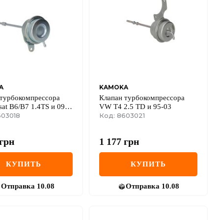
A
KAMOKA
 турбокомпрессора
Клапан турбокомпрессора
at B6/B7 1.4TS и 09-
VW T4 2.5 TD и 95-03
603018
Код: 8603021
грн
1 177
грн
КУПИТЬ
КУПИТЬ
Отправка
10.08
Отправка
10.08