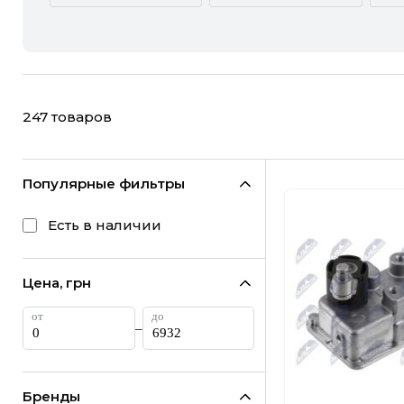
ACURA
ALFA ROMEO
CHEVROLET
CHRYSLER
247
товаров
FIAT
FORD
HONDA
HYUNDAI
Популярные фильтры
LANCIA
LAND ROVER
Есть в наличии
MINI
MITSUBISHI
Цена, грн
RAM
RAVON
–
SUBARU
SUZUKI
Бренды