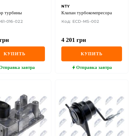
NTY
ор турбины
Клапан турбокомпресора
061-016-022
Код: ECD-MS-002
грн
4 201
грн
КУПИТЬ
КУПИТЬ
Отправка
завтра
Отправка
завтра