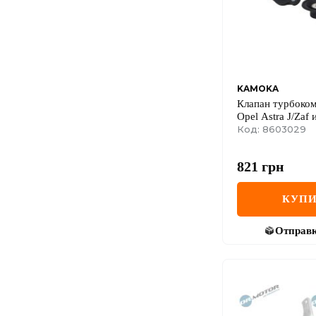
KAMOKA
Клапан турбоко
Opel Astra J/Zaf 
иnsиgnиa A
Код: 8603029
821
грн
КУПИ
Отправ