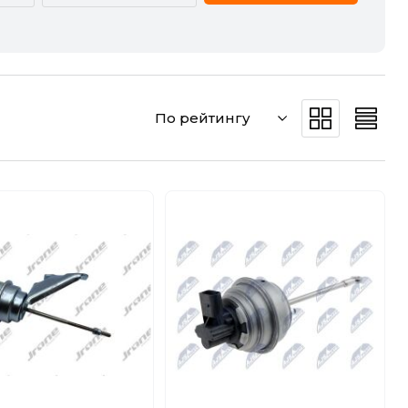
CADILLAC
CHERY
DODGE
DS
По рейтингу
GREAT WALL
HAVAL
JEEP
KIA
MERCEDES-BENZ
MG
POLESTAR
PORSCHE
SMART
SSANGYONG
VW
ZEEKR