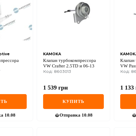
otive
KAMOKA
KAMOK
мпрессора
Клапан турбокомпрессора
Клапан
VW Crafter 2.5TD и 06-13
VW Pass
2
Код: 8603013
14
Код: 8
1 539
грн
1 133
ТЬ
КУПИТЬ
ка
10.08
Отправка
10.08