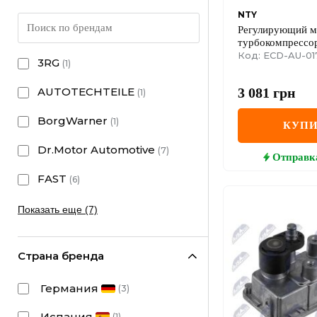
NTY
Регулирующий м
турбокомпрессо
Код: ECD-AU-01
3RG
(
1
)
3 081
грн
AUTOTECHTEILE
(
1
)
BorgWarner
(
1
)
КУПИ
Dr.Motor Automotive
(
7
)
Отправк
FAST
(
6
)
Показать еще (7)
Страна бренда
Германия
(
3
)
Испания
(
1
)