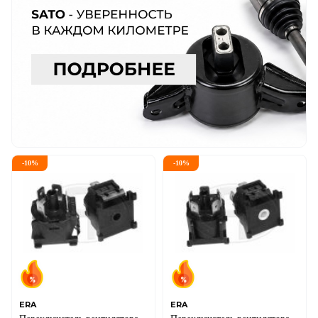
-
10
%
-
10
%
ERA
ERA