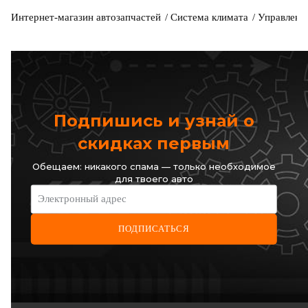
Интернет-магазин автозапчастей
Система климата
Управлени
Подпишись и узнай о
скидках первым
Обещаем: никакого спама — только необходимое
для твоего авто
Электронный адрес
ПОДПИСАТЬСЯ