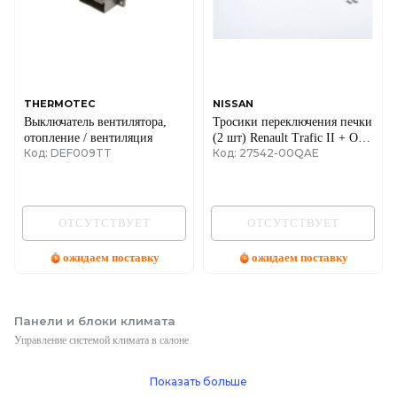
THERMOTEC
NISSAN
Выключатель вентилятора,
Тросики переключения печки
отопление / вентиляция
(2 шт) Renault Trafic II + Opel
Код: DEF009TT
Код: 27542-00QAE
Vivaro A 01->14
ОТСУТСТВУЕТ
ОТСУТСТВУЕТ
ожидаем поставку
ожидаем поставку
Панели и блоки климата
Управление системой климата в салоне
Показать больше