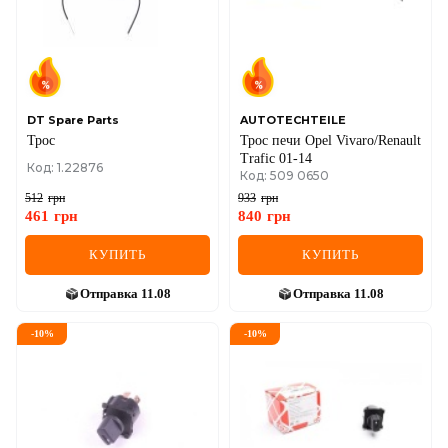
MINI
MITSUBISHI
NISSAN
DT Spare Parts
AUTOTECHTEILE
Трос
Трос печи Opel Vivaro/Renault
OPEL
Trafic 01-14
Код: 1.22876
Код: 509 0650
PEUGEOT
512
грн
933
грн
461
грн
840
грн
POLESTAR
КУПИТЬ
КУПИТЬ
PORSCHE
Отправка
11.08
Отправка
11.08
RAM
-
10
%
-
10
%
RAVON
RENAULT