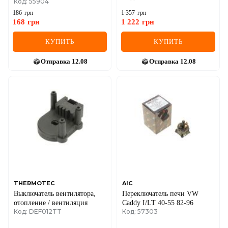
Код: 55904
186
грн
1 357
грн
168
грн
1 222
грн
КУПИТЬ
КУПИТЬ
Отправка
12.08
Отправка
12.08
THERMOTEC
AIC
Выключатель вентилятора,
Переключатель печи VW
отопление / вентиляция
Caddy I/LT 40-55 82-96
Код: DEF012TT
Код: 57303