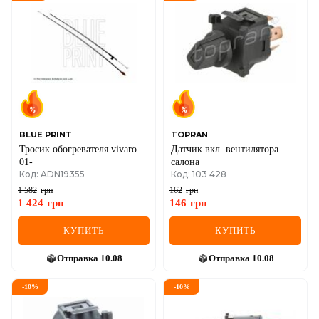
DS
FIAT
FORD
FORD USA
GEELY
BLUE PRINT
TOPRAN
Тросик обогревателя vivaro
Датчик вкл. вентилятора
GMC
01-
салона
Код: ADN19355
Код: 103 428
GREAT WALL
1 582
грн
162
грн
1 424
грн
146
грн
HAVAL
КУПИТЬ
КУПИТЬ
HONDA
Отправка
10.08
Отправка
10.08
HYUNDAI
-
10
%
-
10
%
INFINITI