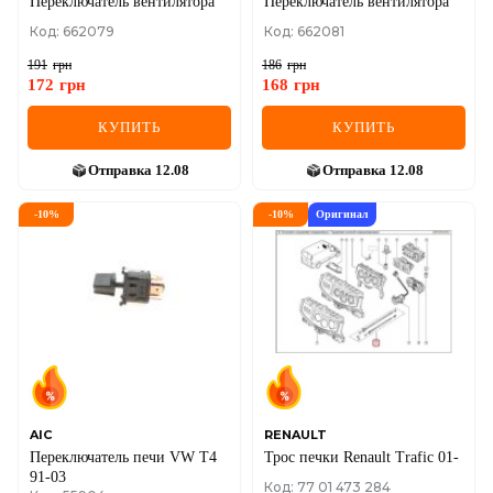
Переключатель вентилятора
Переключатель вентилятора
Код: 662079
Код: 662081
191
грн
186
грн
172
грн
168
грн
КУПИТЬ
КУПИТЬ
Отправка
12.08
Отправка
12.08
-
10
%
-
10
%
Оригинал
AIC
RENAULT
Переключатель печи VW T4
Трос печки Renault Trafic 01-
91-03
Код: 77 01 473 284