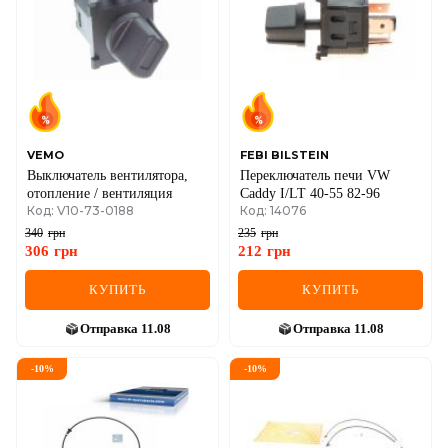
IVECO
JAGUAR
JEEP
KIA
VEMO
FEBI BILSTEIN
Выключатель вентилятора,
Переключатель печи VW
LANCIA
отопление / вентиляция
Caddy I/LT 40-55 82-96
Код: V10-73-0188
Код: 14076
LAND ROVER
340
грн
235
грн
306
грн
212
грн
LEXUS
КУПИТЬ
КУПИТЬ
LINCOLN
Отправка
11.08
Отправка
11.08
MAZDA
-
10
%
-
10
%
MERCEDES-BENZ
MG