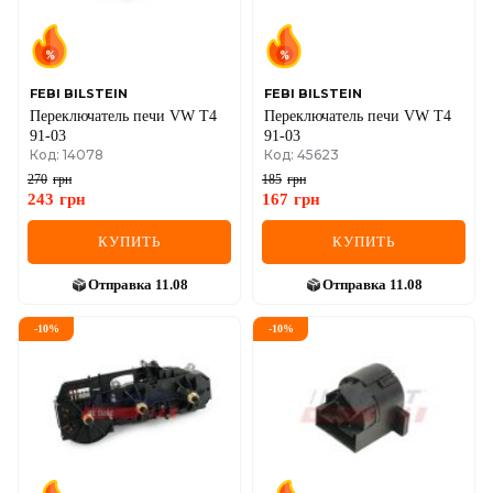
SEAT
SKODA
SMART
FEBI BILSTEIN
FEBI BILSTEIN
Переключатель печи VW T4
Переключатель печи VW T4
91-03
91-03
SSANGYONG
Код: 14078
Код: 45623
270
грн
185
грн
SUBARU
243
грн
167
грн
SUZUKI
КУПИТЬ
КУПИТЬ
TESLA
Отправка
11.08
Отправка
11.08
TOYOTA
-
10
%
-
10
%
VOLVO
VW
ZEEKR