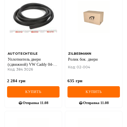
DS
FIAT
FORD
FORD USA
GEELY
AUTOTECHTEILE
ZILBERMANN
Уплотнитель двери
Ролик бок. двери
GMC
(сдвижной) VW Caddy 04-
Код: 02-004
Код: 384 3026
(8430.26)
GREAT WALL
2 284
грн
635
грн
HAVAL
КУПИТЬ
КУПИТЬ
HONDA
Отправка
11.08
Отправка
11.08
HYUNDAI
INFINITI