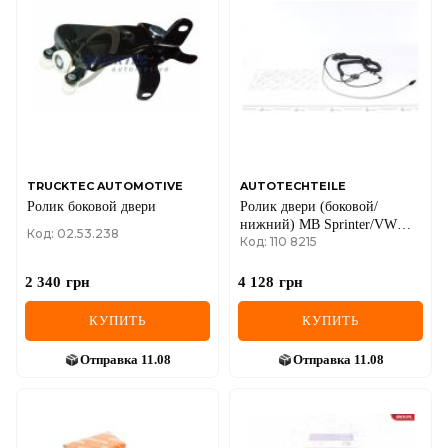
TRUCKTEC AUTOMOTIVE
AUTOTECHTEILE
Ролик боковой двери
Ролик двери (боковой/
нижний) MB Sprinter/VW
Код: 02.53.238
Код: 110 8215
Crafter 30-50 06-17 (с
проводами)
2 340
грн
4 128
грн
КУПИТЬ
КУПИТЬ
Отправка
11.08
Отправка
11.08