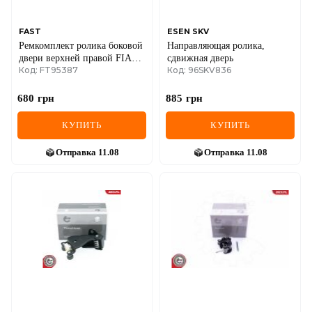
FAST
ESEN SKV
Ремкомплект ролика боковой
Направляющая ролика,
двери верхней правой FIAT
сдвижная дверь
Код: FT95387
Код: 96SKV836
Ducato 06-14, Ducato 14-;
PEUGEOT Boxer 06-14,
Boxer 14-; CITROEN Jumper
680
грн
885
грн
06-14, Jumper 14-
КУПИТЬ
КУПИТЬ
Отправка
11.08
Отправка
11.08