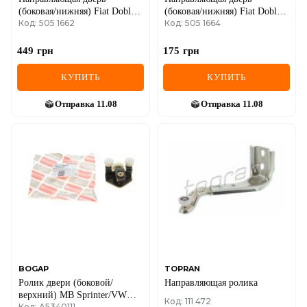
(боковая/нижняя) Fiat Doblo
(боковая/нижняя) Fiat Doblo
Код: 505 1662
Код: 505 1664
00-10
10- (R)
449
грн
175
грн
КУПИТЬ
КУПИТЬ
Отправка
11.08
Отправка
11.08
BOGAP
TOPRAN
Ролик двери (боковой/
Направляющая ролика
верхний) MB Sprinter/VW
Код: 111 472
Код: A5340111