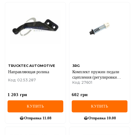
TRUCKTEC AUTOMOTIVE
3RG
Направляющая ролика
Комплект пружин педали
сцепления (регулировки
Код: 02.53.287
Код: 27601
положения педали) Renault
Trafic II
1 203
грн
602
грн
КУПИТЬ
КУПИТЬ
Отправка
11.08
Отправка
10.08