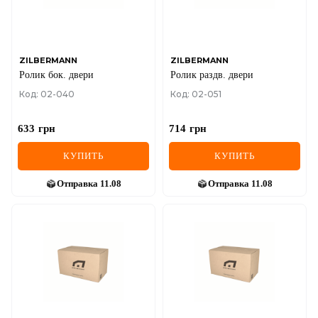
SEAT
SKODA
SMART
ZILBERMANN
ZILBERMANN
Ролик бок. двери
Ролик раздв. двери
SSANGYONG
Код: 02-040
Код: 02-051
SUBARU
633
грн
714
грн
SUZUKI
КУПИТЬ
КУПИТЬ
TESLA
Отправка
11.08
Отправка
11.08
TOYOTA
VOLVO
VW
ZEEKR