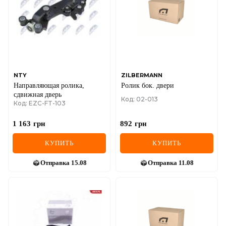
NTY
ZILBERMANN
Направляющая ролика,
Ролик бок. двери
сдвижная дверь
Код: 02-013
Код: EZC-FT-103
1 163
грн
892
грн
КУПИТЬ
КУПИТЬ
Отправка
15.08
Отправка
11.08