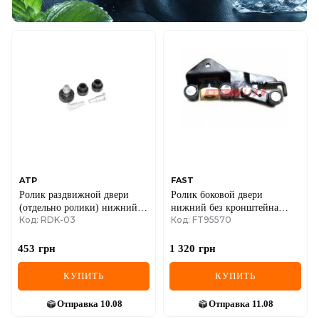
ATP
FAST
Ролик раздвижной двери
Ролик боковой двери
(отдельно ролики) нижний,
нижний без кронштейна
Код: RDK-03
Код: FT95570
правой /левой двери Renault
FIAT Doblo 00-13
Dokker
453
грн
1 320
грн
КУПИТЬ
КУПИТЬ
Отправка
10.08
Отправка
11.08