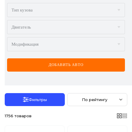
BMW
Тип кузова
BYD
Двигатель
CADILLAC
Модификация
CHERY
CHEVROLET
ДОБАВИТЬ АВТО
CHRYSLER
CITROËN
DACIA
Фильтры
По рейтингу
DAEWOO
1756
товаров
DODGE