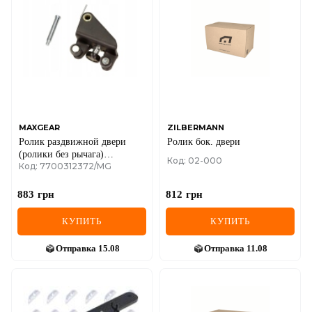
MAXGEAR
ZILBERMANN
Ролик раздвижной двери
Ролик бок. двери
(ролики без рычага)
Код: 02-000
Код: 7700312372/MG
центральный, правой двери
Renault Trafic II + Opel Vivaro
A 01->14
883
грн
812
грн
КУПИТЬ
КУПИТЬ
Отправка
15.08
Отправка
11.08