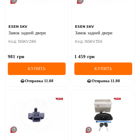
SEAT
SKODA
SMART
ESEN SKV
ESEN SKV
Замок задней двери
Замок задней двери
SSANGYONG
Код: 16SKV286
Код: 16SKV356
SUBARU
981
грн
1 459
грн
SUZUKI
КУПИТЬ
КУПИТЬ
TESLA
Отправка
11.08
Отправка
11.08
TOYOTA
VOLVO
VW
ZEEKR