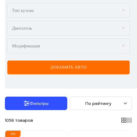
BMW
Тип кузова
BYD
Двигатель
CADILLAC
Модификация
CHERY
CHEVROLET
ДОБАВИТЬ АВТО
CHRYSLER
CITROËN
DACIA
Фильтры
По рейтингу
DAEWOO
1056
товаров
DODGE
-
5
%