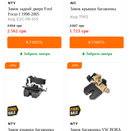
NTY
AIC
Замок задней двери Ford
Замок крышки багажника
Focus I 1998-2005
Код: 71912
Код: EZC-FR-103
3 014
грн
2 027
грн
2 562
грн
1 723
грн
КУПИТЬ
КУПИТЬ
Забрать
завтра
Забрать
завтра
-
15
%
-
15
%
NTY
NTY
Замок крышки багажника
Замок багажника VW BORA