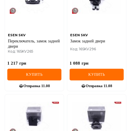
MINI
MITSUBISHI
NISSAN
ESEN SKV
ESEN SKV
Переключатель, замок задней
Замок задней двери
OPEL
двери
Код: 16SKV296
Код: 16SKV265
PEUGEOT
1 217
грн
1 088
грн
POLESTAR
КУПИТЬ
КУПИТЬ
PORSCHE
Отправка
11.08
Отправка
11.08
RAM
RAVON
RENAULT