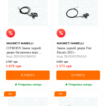
MAGNETI MARELLI
MAGNETI MARELLI
CITROEN Замок задней
Замок задней двери Fiat
двери багажника верх.
Ducato 2011–
Код: 350105038900
Код: 350105039000
Jumper III, PEUGEOT
BOXER III
1 767
грн
1 655
грн
1 679
грн
1 573
грн
КУПИТЬ
КУПИТЬ
Отправка
завтра
Отправка
завтра
-
5
%
-
5
%