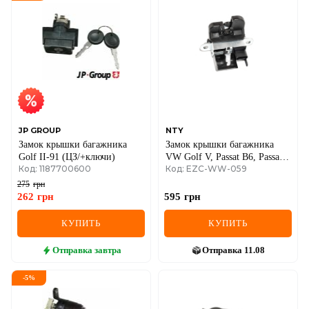
DS
FIAT
FORD
FORD USA
GEELY
JP GROUP
NTY
Замок крышки багажника
Замок крышки багажника
GMC
Golf II-91 (ЦЗ/+ключи)
VW Golf V, Passat B6, Passat
Код: 1187700600
Код: EZC-WW-059
B7 03-14, Touran
GREAT WALL
275
грн
262
грн
595
грн
HAVAL
КУПИТЬ
КУПИТЬ
HONDA
Отправка
завтра
Отправка
11.08
HYUNDAI
-
5
%
INFINITI