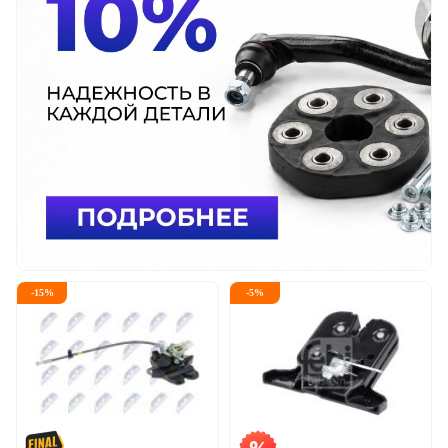
-
15
%
-
5
%