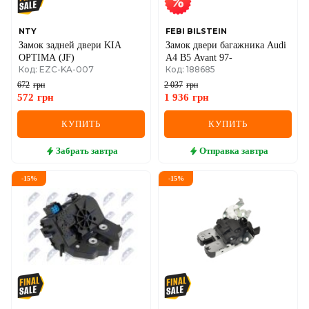
NTY
FEBI BILSTEIN
Замок задней двери KIA
Замок двери багажника Audi
OPTIMA (JF)
A4 B5 Avant 97-
Код: EZC-KA-007
Код: 188685
672
грн
2 037
грн
572
грн
1 936
грн
КУПИТЬ
КУПИТЬ
Забрать
завтра
Отправка
завтра
-
15
%
-
15
%