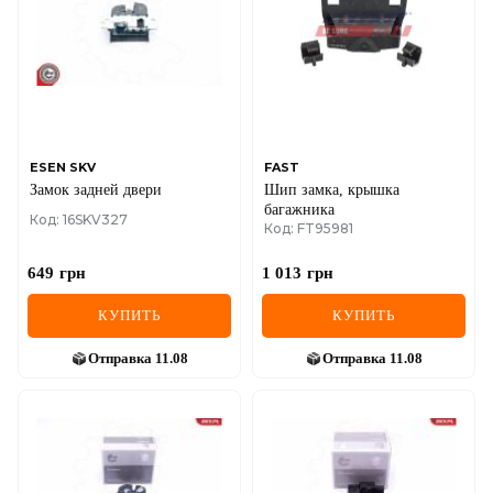
ESEN SKV
FAST
Замок задней двери
Шип замка, крышка
багажника
Код: 16SKV327
Код: FT95981
649
грн
1 013
грн
КУПИТЬ
КУПИТЬ
Отправка
11.08
Отправка
11.08