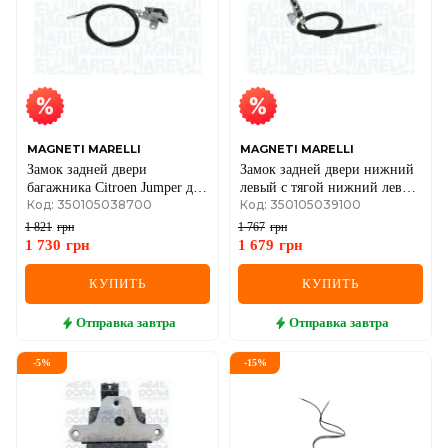
MAGNETI MARELLI
MAGNETI MARELLI
Замок задней двери
Замок задней двери нижний
багажника Citroen Jumper до
левый с тягой нижний левый
Код: 350105038700
Код: 350105039100
19
с тягой Fiat Ducato 2.0D-3.0D
2004–2006
1 821
грн
1 767
грн
1 730
грн
1 679
грн
КУПИТЬ
КУПИТЬ
Отправка
завтра
Отправка
завтра
-
5
%
-
15
%