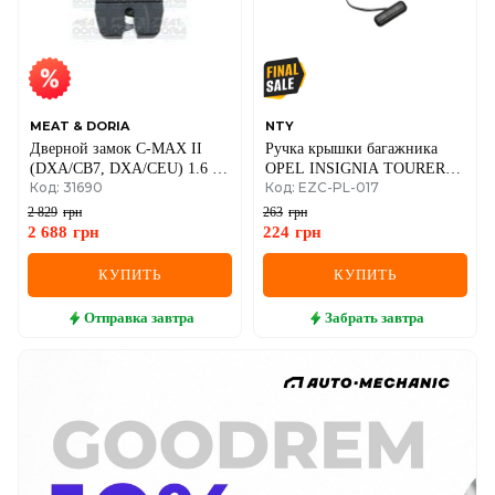
MEAT & DORIA
NTY
Дверной замок C-MAX II
Ручка крышки багажника
(DXA/CB7, DXA/CEU) 1.6 Ti
OPEL INSIGNIA TOURER
Код: 31690
Код: EZC-PL-017
10-19 FORD
08- / MERIVA B 10-
2 829
грн
263
грн
2 688
грн
224
грн
КУПИТЬ
КУПИТЬ
Отправка
завтра
Забрать
завтра