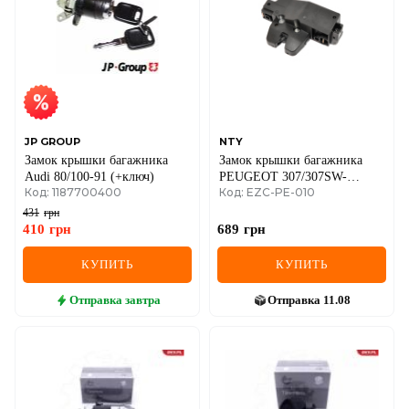
IVECO
JAGUAR
JEEP
KIA
JP GROUP
NTY
Замок крышки багажника
Замок крышки багажника
LANCIA
Audi 80/100-91 (+ключ)
PEUGEOT 307/307SW-
Код: 1187700400
Код: EZC-PE-010
08/407/407SW-10
LAND ROVER
431
грн
410
грн
689
грн
LEXUS
КУПИТЬ
КУПИТЬ
LINCOLN
Отправка
завтра
Отправка
11.08
MAZDA
MERCEDES-BENZ
MG