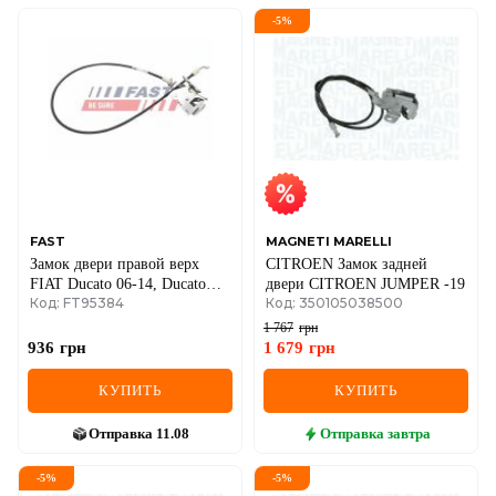
-
5
%
FAST
MAGNETI MARELLI
Замок двери правой верх
CITROEN Замок задней
FIAT Ducato 06-14, Ducato
двери CITROEN JUMPER -19
Код: FT95384
Код: 350105038500
14-; PEUGEOT Boxer 06-14,
Boxer 14-; CITROEN Jumper
1 767
грн
06-14, Jumper 14-
936
грн
1 679
грн
КУПИТЬ
КУПИТЬ
Отправка
11.08
Отправка
завтра
-
5
%
-
5
%