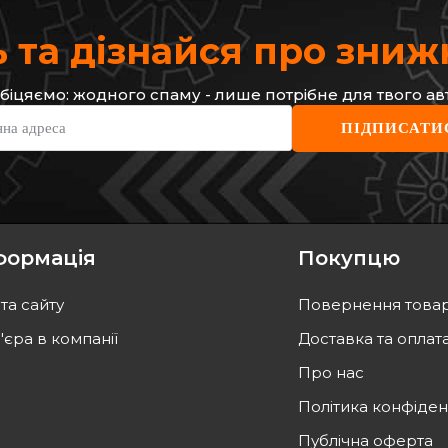
 та дізнайся про зни
біцяємо: жодного спаму - лише потрібне для твого ав
RENAULT
RENA
нна адреса
ПІДПИСАТИ
и (передньої)
ПІДШИПНИК СТУПИЦІ
Підши
5/Clio 3.0 V6
(45*8
Код: 40 21 020 84R
+ABS)
Код: 
формація
Покупцю
ТИ
ВІДСУТНІЙ
та сайту
Повернення това
а
завтра
Очікуєм поставку
'єра в компанії
Доставка та оплат
Про нас
Політика конфіден
Публічна оферта