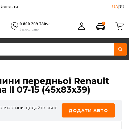
UA
RU
Контакти
0 800 209 780
Безкоштовно
ини передньої Renault
 II 07-15 (45x83x39)
запчастини, додайте своє
ДОДАТИ АВТО