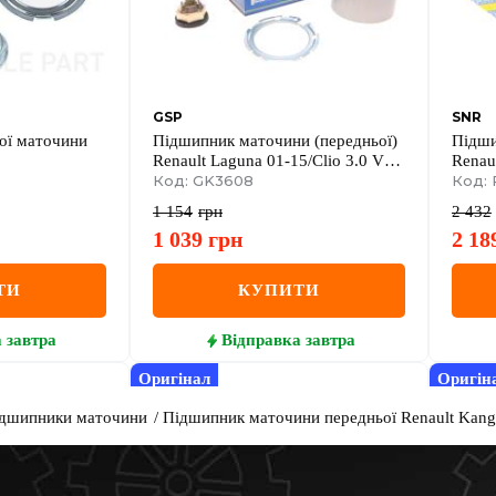
GSP
SNR
ої маточини
Підшипник маточини (передньої)
Підши
Renault Laguna 01-15/Clio 3.0 V6
Renau
00-05 (45x83x39) (+ABS)
Код: GK3608
Код: 
1 154
грн
2 432
1 039
грн
2 18
ТИ
КУПИТИ
а
завтра
Відправка
завтра
Оригінал
Оригін
дшипники маточини
Підшипник маточини передньої Renault Kango