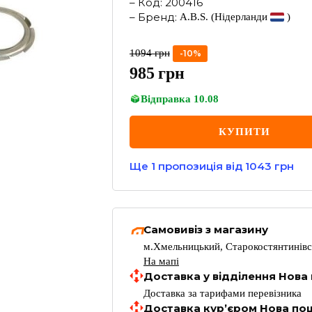
–
Код
:
200416
–
Бренд
:
A.B.S.
(Нідерланди
)
1094
грн
-
10
%
985
грн
Відправка
10.08
КУПИТИ
Ще
1
пропозиція
від 1043 грн
Самовивіз з магазину
м.Хмельницький, Старокостянтинівс
На мапі
Доставка у відділення Нова
Доставка за тарифами перевізника
Доставка кур’єром Нова по