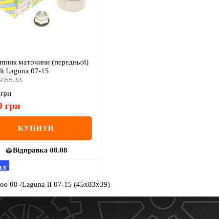
пник маточини (передньої)
lt Laguna 07-15
R155.33
грн
9
грн
КУПИТИ
Відправка
08.08
ал
o 08-/Laguna II 07-15 (45x83x39)