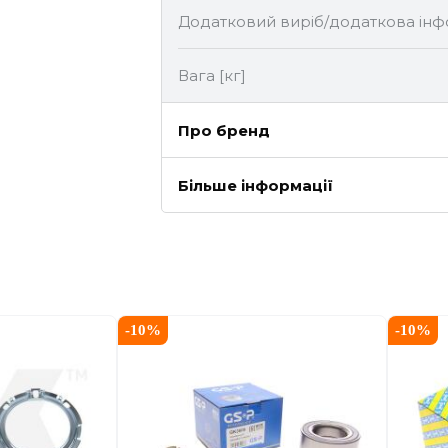
Додатковий виріб/додаткова інф
Вага [кг]
Про бренд
Більше інформації
-
10
%
-
10
%