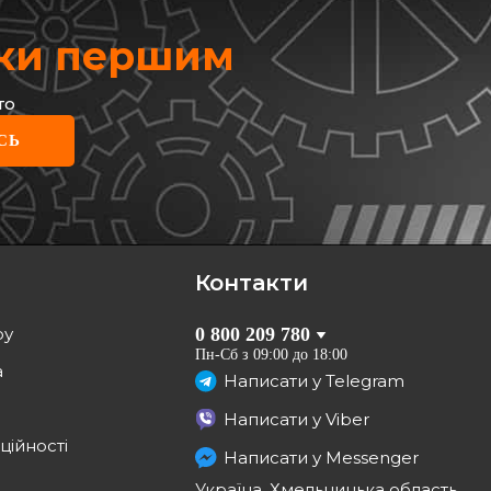
жки першим
то
ULT
СЬ
пник маточини передньої
3*39) + ABS
40 21 027 71R
Контакти
ВІДСУТНІЙ
ру
0 800 209 780
Очікуєм поставку
Пн-Сб з 09:00 до 18:00
а
Написати у
Telegram
Написати у
Viber
ційності
Написати у
Messenger
Україна, Хмельницька область