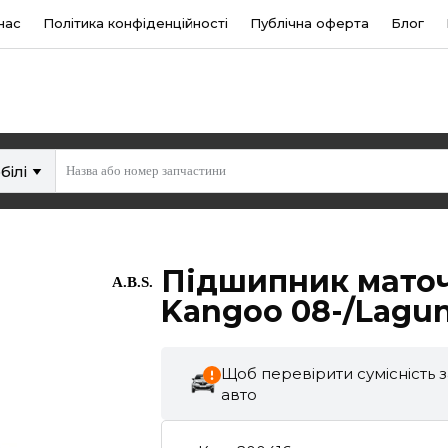
нас
Політика конфіденційності
Публічна оферта
Блог
білі
Підшипник маточ
A.B.S.
Kangoo 08-/Laguna
Щоб перевірити сумісність 
авто