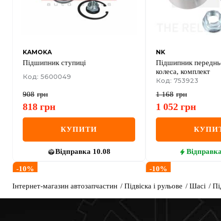
KAMOKA
NK
Пiдшипник ступицi
Підшипник переднь
колеса, комплект
Код: 5600049
Код: 753923
908
грн
1 168
грн
818
грн
1 052
грн
КУПИТИ
КУПИ
Відправка
10.08
Відправк
-
10
%
-
10
%
Інтернет-магазин автозапчастин
Підвіска і рульове
Шасі
Пі