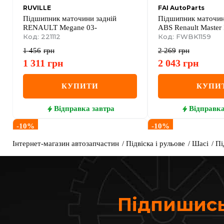
RUVILLE
FAI AutoParts
Підшипник маточини задній
Підшипник маточин
RENAULT Megane 03-
ABS Renault Master 
Код: 221112
Movano B 2.3 CDTI
Код: FWBK1159
Nissan NV400 dCi 
1 456
грн
2 269
грн
1 311
грн
2 043
грн
КУПИТИ
КУПИ
Відправка
завтра
Відправк
-
10
%
-
10
%
Інтернет-магазин автозапчастин
Підвіска і рульове
Шасі
Пі
Підпишись