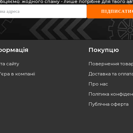
біцяємо: жодного спаму - лише потрібне для твого ав
SOLGY
GSP
нна адреса
ПІДПИСАТИ
Підшипник маточини (задньої)
Підши
Renault Megane II (25x55x48) (к-
Renaul
кт)
Код: 216085
(25x5
Код:
784
грн
870
г
706
грн
783
формація
Покупцю
ТИ
КУПИТИ
та сайту
Повернення това
а
12.08
Відправка
завтра
'єра в компанії
Доставка та оплат
Про нас
Політика конфіден
Публічна оферта