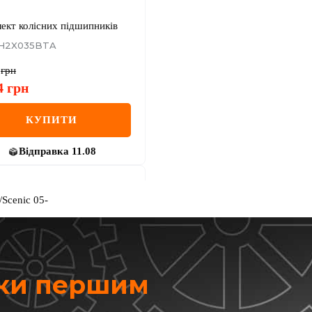
ект колісних підшипників
 H2X035BTA
грн
4
грн
КУПИТИ
Відправка
11.08
Scenic 05-
жки першим