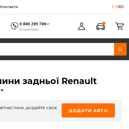
UA
RU
Контакти
0 800 209 780
Безкоштовно
ини задньої Renault
-
запчастини, додайте своє
ДОДАТИ АВТО