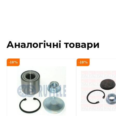
Аналогічні товари
-
10
%
-
10
%