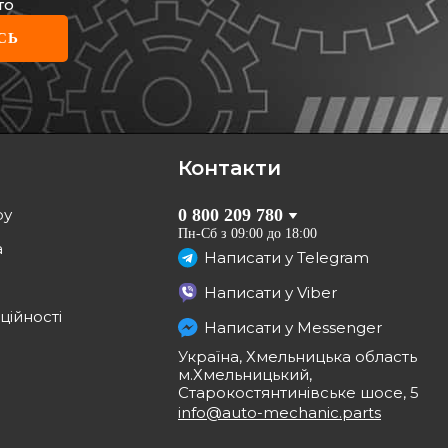
то
СЬ
пник маточини (задньої)
t Megane II/Scenic II
5x48)
 GK3676
рн
грн
Контакти
КУПИТИ
ру
0 800 209 780
Відправка
11.08
Пн-Сб з 09:00 до 18:00
а
Написати у
Telegram
Написати у
Viber
ційності
Написати у
Messenger
Україна, Хмельницька область
м.Хмельницький,
Старокостянтинівське шосе, 5
info@auto-mechanic.parts