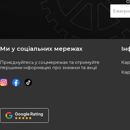
О
QUINTON HAZELL
BORG & BECK
Електро
Пiдшипник ступицi
Пiдшипник ступицi
Код: QWB1332
Код: BWK966
989
грн
1 112
грн
891
грн
1 001
грн
Ми у соціальних мережах
Ін
КУПИТИ
КУПИ
Приєднуйтесь у соцмережах та отримуйте
Кар
Відправка
12.08
Відправк
першими інформацію про знижки та акції
Кар
-
10
%
-
10
%