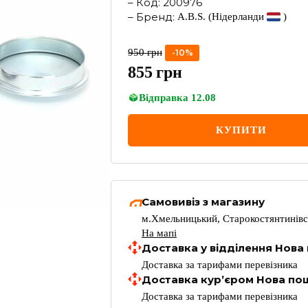
–
Код
:
200976
–
Бренд
:
A.B.S.
(Нідерланди
)
950
грн
-
10
%
855
грн
Відправка
12.08
КУПИТИ
Самовивіз з магазину
м.Хмельницький, Старокостянтинівс
На мапі
Доставка у відділення Нова
Доставка за тарифами перевізника
Доставка кур’єром Нова по
Доставка за тарифами перевізника