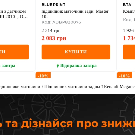
BLUE PRINT
BTA
и з датчиком
підшипник маточини задн. Master
Компл
III 2010–, Opel
10-
Код:
 FWD 2010–,
Код: ADBP820076
100 2011–2016
2 314
грн
1 926
2 083
грн
1 73
ТИ
КУПИТИ
а
завтра
Відправка
завтра
-
10
%
-
10
%
дшипники маточини
Підшипник маточини задньої Renault Megane/
 та дізнайся про зни