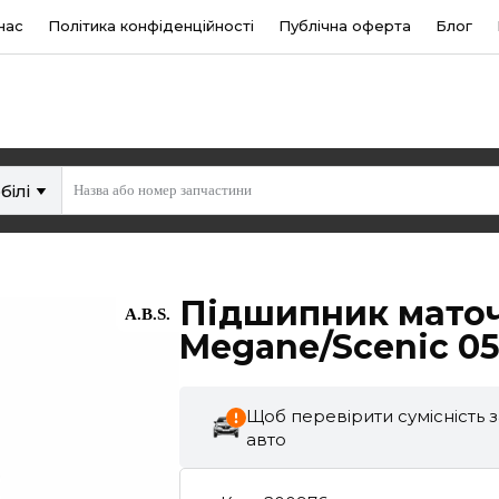
нас
Політика конфіденційності
Публічна оферта
Блог
білі
Підшипник маточ
A.B.S.
Megane/Scenic 05
Щоб перевірити сумісність 
авто