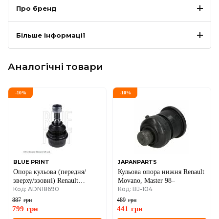
Про бренд
Більше інформації
Аналогічні товари
-
10
%
-
10
%
BLUE PRINT
JAPANPARTS
Опора кульова (передня/
Кульова опора нижня Renault
зверху/ззовні) Renault
Movano, Master 98–
Код: ADN18690
Код: BJ-104
Master/Opel Movano 98-
887
грн
489
грн
799
грн
441
грн