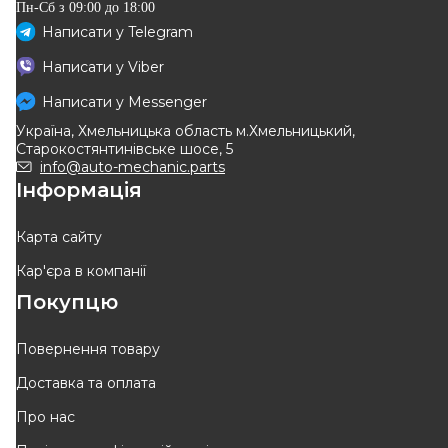
Пн-Сб з 09:00 до 18:00
Написати у
Telegram
TEKNOROT
RENAULT
Написати у
Viber
Кульова опора верхня ліва/
Опора кульова (передня/
права Renault Master II, Opel
знизу) Renault Master/Opel
Написати у
Messenger
Код: R-476
Код: 77 01 056 969
Movano 98–
Movano 98-
Україна, Хмельницька область м.Хмельницький,
509
грн
1 579
грн
Старокостянтинівське шосе, 5
459
грн
1 343
грн
info@auto-mechanic.parts
Інформація
КУПИТИ
КУПИТИ
Відправка
сьогодні
Забрати
зараз
Карта сайту
Кар'єра в компанії
-
10
%
-
10
%
Покупцю
Повернення товару
Доставка та оплата
ASAM AUTOMOTIVE
DAYCO
Про нас
Опора кульова (передня/
Кульова опора верхня ліва/