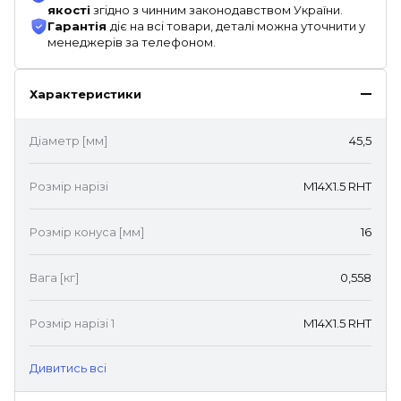
якості
згідно з чинним законодавством України.
Гарантія
діє на всі товари, деталі можна уточнити у
менеджерів за телефоном.
Характеристики
Діаметр [мм]
45,5
Розмір нарізі
M14X1.5 RHT
Розмір конуса [мм]
16
Вага [кг]
0,558
Розмір нарізі 1
M14X1.5 RHT
Дивитись всі