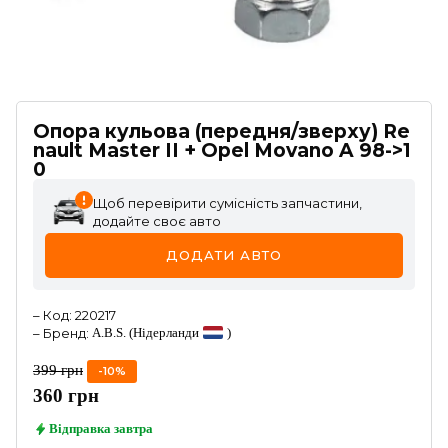
Опора кульова (передня/зверху) Re
nault Master II + Opel Movano A 98->1
0
Щоб перевірити сумісність запчастини,
додайте своє авто
ДОДАТИ АВТО
–
Код
:
220217
–
Бренд
:
A.B.S.
(Нідерланди
)
399
грн
-
10
%
360
грн
Відправка
завтра