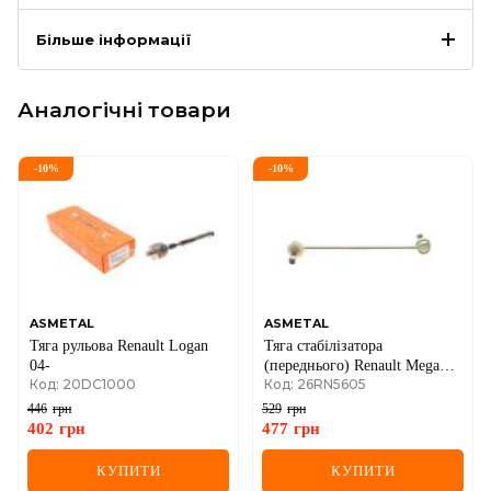
Більше інформації
Аналогічні товари
-
10
%
-
10
%
ASMETAL
ASMETAL
Тяга рульова Renault Logan
Тяга стабілізатора
04-
(переднього) Renault Megane
Код: 20DC1000
Код: 26RN5605
02-/Scenic 03-/Kangoo 08-
446
грн
529
грн
402
грн
477
грн
КУПИТИ
КУПИТИ