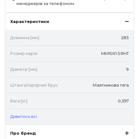
менеджерів за телефоном.
Характеристики
Довжина [мм]
283
Розмір нарізі
MM10X1.5 RHT
Діаметр [мм]
9
Штанга/підпірний брус
Маятникова тяга
Вага [кг]
0,397
Дивитись всі
Про бренд