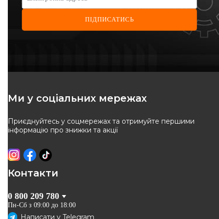
ПІДПИСАТИСЬ
TRW
SASIC
Тяга стабілізатора
Сполучна стійка
(переднього) Renault Megane
стабілізатора переднього
Код: JTS463
Код: 4005146
02-/Scenic 03-/Kangoo 08-
Renault Kangoo II / Megane II
/ Scenic II
920
грн
385
грн
Ми у соціальних мережах
828
грн
347
грн
Приєднуйтесь у соцмережах та отримуйте першими
КУПИТИ
КУПИТИ
інформацію про знижки та акції
Відправка
11.08
Відправка
завтра
-
15
%
-
10
%
Контакти
0 800 209 780
Пн-Сб з 09:00 до 18:00
Написати у
Telegram