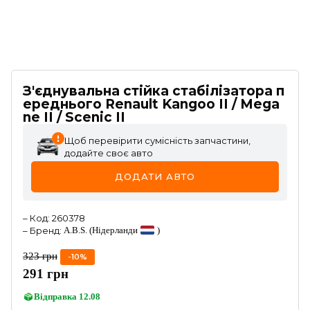
З'єднувальна стійка стабілізатора п
ереднього Renault Kangoo II / Mega
ne II / Scenic II
Щоб перевірити сумісність запчастини,
додайте своє авто
ДОДАТИ АВТО
–
Код
:
260378
–
Бренд
:
A.B.S.
(Нідерланди
)
323
грн
-
10
%
291
грн
Відправка
12.08