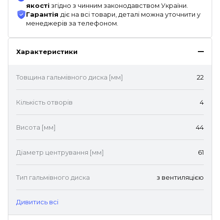
якості
згідно з чинним законодавством України.
Гарантія
діє на всі товари, деталі можна уточнити у
менеджерів за телефоном.
Характеристики
Товщина гальмівного диска [мм]
22
Кількість отворів
4
Висота [мм]
44
Діаметр центрування [мм]
61
Тип гальмівного диска
з вентиляцією
Дивитись всі