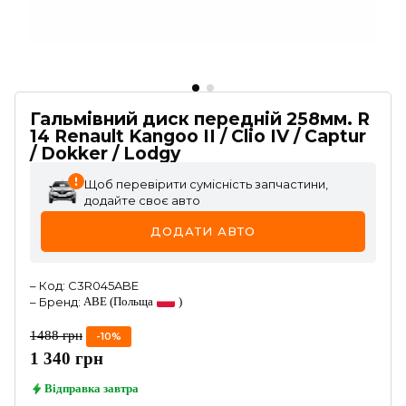
Гальмівний диск передній 258мм. R
14 Renault Kangoo II / Clio IV / Captur
/ Dokker / Lodgy
Щоб перевірити сумісність запчастини,
додайте своє авто
ДОДАТИ АВТО
–
Код
:
C3R045ABE
–
Бренд
:
ABE
(Польща
)
1488
грн
-
10
%
1 340
грн
Відправка
завтра