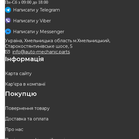
Пн-Сб з 09:00 до 18:00
Написати у
Telegram
RENAULT
RENAULT
Написати у
Viber
Гальмівний диск передній
ГАЛЬМІВНИЙ ДИСК
258x22mm. R14 (к-т 2шт)
Написати у
Messenger
Код: 40 20 631 66R
Код: 40 20 675 01R
Renault Kangoo II
Україна, Хмельницька область м.Хмельницький,
Старокостянтинівське шосе, 5
info@auto-mechanic.parts
Інформація
ВІДСУТНІЙ
ВІДСУТНІЙ
Очікуєм поставку
Очікуєм поставку
Карта сайту
Кар'єра в компанії
Оригінал
Покупцю
Повернення товару
Доставка та оплата
RENAULT
LPR
Про нас
Гальмівний диск передній
Диск гальмівний