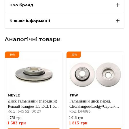
Про бренд
Більше інформації
Аналогічні товари
-
10
%
-
10
%
MEYLE
TRW
Диск гальмівний (передній)
Гальмівний диск перед.
Renault Kangoo 1.5 DCI/1.6
Clio/Kangoo/Lodgy/Captur/Dokker/
Код: 16-15 521 0027
Код: DF6186
16V 08-/Dokker 12- (258x22)
W415 12-
1 758
грн
2 016
грн
1 583
грн
1 815
грн