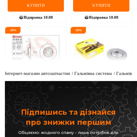
КУПИТИ
КУПИТИ
Відправка
10.08
Відправка
10.08
-
10
%
-
10
%
Інтернет-магазин автозапчастин
Гальмівна система
Гальмівні
BREMBO
TEXTAR
Диск гальмівний
Диск гальмівний (передній)
Renault Kangoo 08-/Zoe 12-
Код: 09.9078.20
Код: 92241503
(258x22) PRO
2 423
грн
2 781
грн
2 181
грн
2 503
грн
Підпишись та дізнайся
КУПИТИ
КУПИТИ
про знижки першим
Відправка
10.08
Відправка
10.08
Обіцяємо: жодного спаму - лише потрібне для