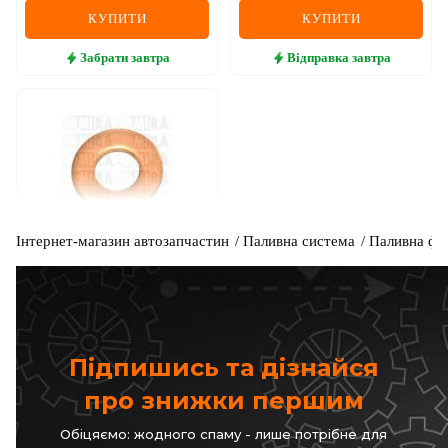
КУПИТИ
КУПИТИ
Забрати
завтра
Відправка
завтра
Інтернет-магазин автозапчастин
Паливна система
Паливна фо
MI.R.A.
Теплозахисна шайба, система
впорскування
Код: 55/3660
Підпишись та дізнайся
ВІДСУТНІЙ
про знижки першим
Очікуєм поставку
Обіцяємо: жодного спаму - лише потрібне для