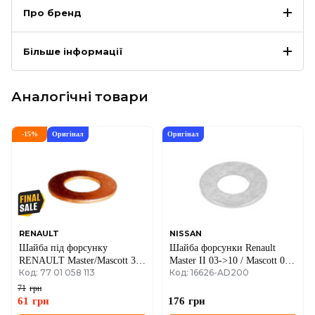
Про бренд
Більше інформації
Аналогічні товари
-
15
%
Оригінал
Оригінал
RENAULT
NISSAN
Шайба під форсунку
Шайба форсунки Renault
RENAULT Master/Mascott 3.0
Master II 03->10 / Mascott 04-
Код: 77 01 058 113
Код: 16626-AD200
dCii 03-
>10 3.0dCi
71
грн
61
грн
176
грн