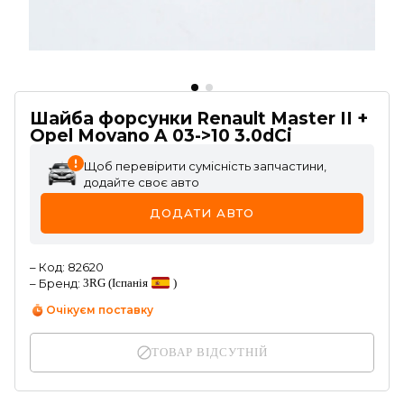
Шайба форсунки Renault Master II +
Opel Movano A 03->10 3.0dCi
Щоб перевірити сумісність запчастини,
додайте своє авто
ДОДАТИ АВТО
–
Код
:
82620
–
Бренд
:
3RG
(Іспанія
)
Очікуєм поставку
ТОВАР ВІДСУТНІЙ