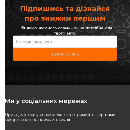
Підпишись та дізнайся
КУПИТИ
КУПИТИ
про знижки першим
Відправка
завтра
Відправка
завтра
Обіцяємо: жодного спаму - лише потрібне для
твого авто
Електронна адреса
ПІДПИСАТИСЬ
FA1
SPV
Гумка глушника Renault
Гумка кріплення глушника
Master/Kangoo 98-
Renault Kangoo + Nissan
Код: 223-919
Код: 10487
Kubistar 97->08
Ми у соціальних мережах
58
грн
Приєднуйтесь у соцмережах та отримуйте першими
КУПИТИ
ВІДСУТНІЙ
інформацію про знижки та акції
Відправка
08.08
Очікуєм поставку