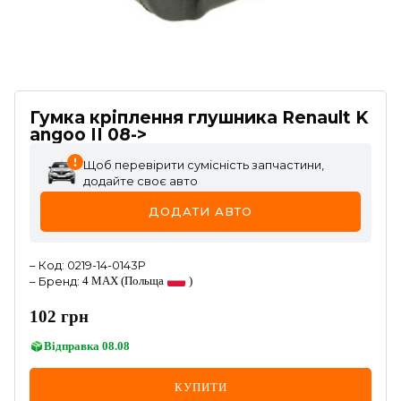
Гумка кріплення глушника Renault K
angoo II 08->
Щоб перевірити сумісність запчастини,
додайте своє авто
ДОДАТИ АВТО
–
Код
:
0219-14-0143P
–
Бренд
:
4 MAX
(Польща
)
102
грн
Відправка
08.08
КУПИТИ