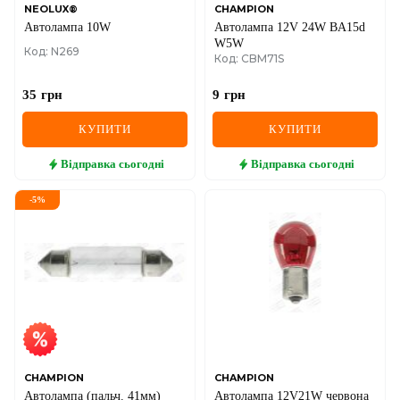
NEOLUX®
CHAMPION
Автолампа 10W
Автолампа 12V 24W BA15d
W5W
Код: N269
Код: CBM71S
35
грн
9
грн
КУПИТИ
КУПИТИ
Відправка
сьогодні
Відправка
сьогодні
-
5
%
CHAMPION
CHAMPION
Автолампа (пальч. 41мм)
Автолампа 12V21W червона