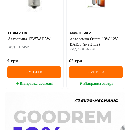
CHAMPION
ams-OSRAM
Автолампа 12V5W R5W
Автолампа Osram 10W 12V
BA15S (к/т 2 шт)
Код: CBM51S
Код: 5008-2BL
9
грн
63
грн
КУПИТИ
КУПИТИ
Відправка
сьогодні
Відправка
завтра