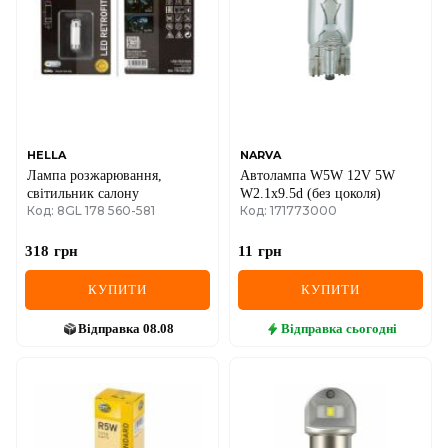
IVECO
JAGUAR
JEEP
KIA
HELLA
NARVA
Лампа розжарювання,
Автолампа W5W 12V 5W
LANCIA
світильник салону
W2.1x9.5d (без цоколя)
Код: 8GL 178 560-581
Код: 171773000
LAND ROVER
318
грн
11
грн
LEXUS
КУПИТИ
КУПИТИ
LINCOLN
Відправка
08.08
Відправка
сьогодні
MAZDA
MERCEDES-BENZ
MG