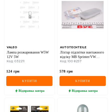
DS
FIAT
FORD
FORD USA
GEELY
VALEO
AUTOTECHTEILE
Лампа розжарювання W5W
Ліхтар підсвітки вантажного
GMC
12V 5W
відсіку MB Sprinter/VW
Код: 032211
Код: 100 8257
Crafter 06-
GREAT WALL
124
грн
578
грн
HAVAL
КУПИТИ
КУПИТИ
HONDA
Відправка
завтра
Відправка
завтра
HYUNDAI
INFINITI