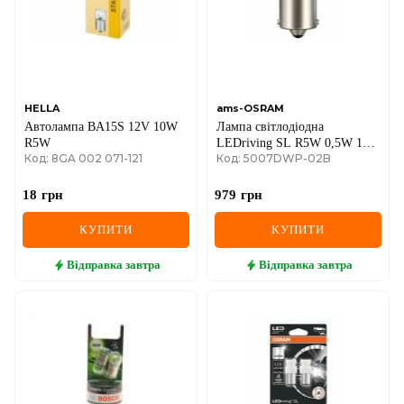
MINI
MITSUBISHI
NISSAN
HELLA
ams-OSRAM
Автолампа BA15S 12V 10W
Лампа світлодіодна
OPEL
R5W
LEDriving SL R5W 0,5W 12V
Код: 8GA 002 071-121
Код: 5007DWP-02B
BA15S (комплект)
PEUGEOT
18
грн
979
грн
POLESTAR
КУПИТИ
КУПИТИ
PORSCHE
Відправка
завтра
Відправка
завтра
RAM
RAVON
RENAULT