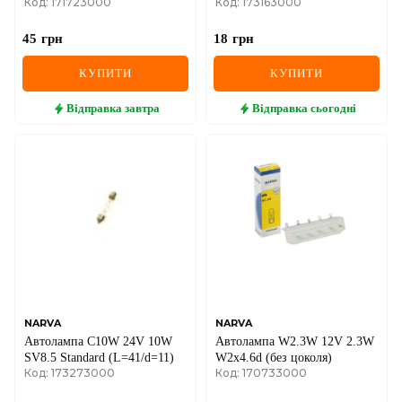
Код: 171723000
Код: 173163000
45
грн
18
грн
КУПИТИ
КУПИТИ
Відправка
завтра
Відправка
сьогодні
NARVA
NARVA
Автолампа C10W 24V 10W
Автолампа W2.3W 12V 2.3W
SV8.5 Standard (L=41/d=11)
W2х4.6d (без цоколя)
Код: 173273000
Код: 170733000