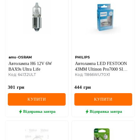
ams-OSRAM
PHILIPS
Автолампа H6 12V 6W
Автолампа LED FESTOON
BAX9s Ultra Life
43MM Ultinon Pro7000 SI
Код: 64132ULT
Код: 11866WU70X1
12V
301
грн
444
грн
КУПИТИ
КУПИТИ
Відправка
завтра
Відправка
завтра