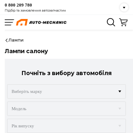
0 800 209 780
Підбір та замовлення автозапчастин
Лампи
Лампи салону
Почніть з вибору автомобіля
Виберіть марку
ACURA
Модель
ALFA ROMEO
Рік випуску
AUDI