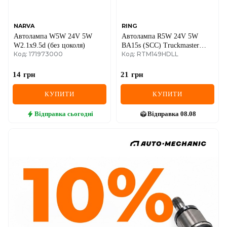
NARVA
RING
Автолампа W5W 24V 5W
Автолампа R5W 24V 5W
W2.1x9.5d (без цоколя)
BA15s (SCC) Truckmaster
Код: 171973000
Код: RTM149HDLL
Heavy Duty/Long Life
14
грн
21
грн
КУПИТИ
КУПИТИ
Відправка
сьогодні
Відправка
08.08