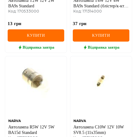
Автолампа T2W 12V 2W
Автолампа T4W 12V 4W
BA9s Standard
BA9s Standard (блістер/к-кт 2
Код: 170533000
Код: 171314000
шт)
13
грн
37
грн
КУПИТИ
КУПИТИ
Відправка
завтра
Відправка
завтра
NARVA
NARVA
Автолампа R5W 12V 5W
Автолампа C10W 12V 10W
BA15d Standard
SV8.5 (11x35mm)