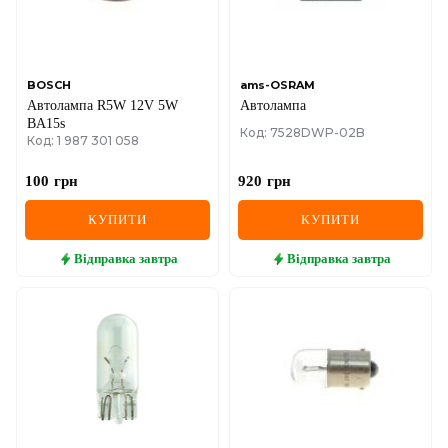
SEAT
SKODA
SMART
BOSCH
ams-OSRAM
Автолампа R5W 12V 5W
Автолампа
BA15s
SSANGYONG
Код: 7528DWP-02B
Код: 1 987 301 058
SUBARU
100
грн
920
грн
SUZUKI
КУПИТИ
КУПИТИ
TESLA
Відправка
завтра
Відправка
завтра
TOYOTA
VOLVO
VW
ZEEKR