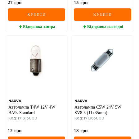
27
грн
15
грн
КУПИТИ
КУПИТИ
Відправка
завтра
Відправка
сьогодні
NARVA
NARVA
Автолампа T4W 12V 4W
Автолампа C5W 24V 5W
BA9s Standard
SV8.5 (11x35mm)
Код: 171313000
Код: 171363000
12
грн
18
грн