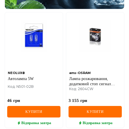
NEOLUX®
ams-OSRAM
Автолампа 5W
Лампа розжарювання,
додатковий стоп сигнал
Код: N501-02B
Код: 2604CW
2604CW 6,7W 12V PG20-7
FS2 OSRAM
46
грн
3 155
грн
КУПИТИ
КУПИТИ
Відправка
завтра
Відправка
завтра