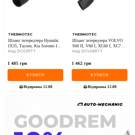
THERMOTEC
THERMOTEC
Шланг інтеркулера Hyundai
Шланг інтеркулера VOLVO
IX35, Tucson, Kia Sorento II,
S60 II, V60 I, XC60 I, XC70
Код: DC0311TT
Код: DCV069TT
Sportage III, Sportage IV
II 2.0/2.4D/2.5 09.12-12.18
2.0D/2.2D 2008–2022
1 485
грн
1 462
грн
КУПИТИ
КУПИТИ
Відправка
12.08
Відправка
12.08