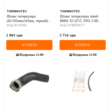
THERMOTEC
THERMOTEC
Шланг інтеркулера
Шланг інтеркулера лівий
(81/105ммx165мм, чорний)
BMW X5 (F15, F85) 2.0D
Код: SI-VO62
Код: DCB094TT
RVI C, K, T VOLVO FH, FH
08.15-07.18
II, FH III, FMX II, FMX III
D13A460-DXi13520 09.05-
2 003
грн
3 754
грн
КУПИТИ
КУПИТИ
Відправка
12.08
Відправка
12.08