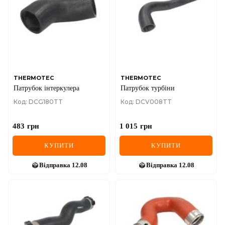
IVECO
JAGUAR
JEEP
KIA
THERMOTEC
THERMOTEC
Патрубок інтеркулера
Патрубок турбіни
LANCIA
Код: DCG180TT
Код: DCV008TT
LAND ROVER
483
грн
1 015
грн
LEXUS
КУПИТИ
КУПИТИ
LINCOLN
Відправка
12.08
Відправка
12.08
MAZDA
MERCEDES-BENZ
MG