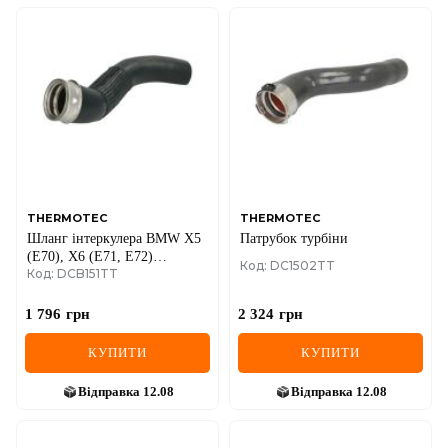
THERMOTEC
THERMOTEC
Шланг інтеркулера BMW X5
Патрубок турбіни
(E70), X6 (E71, E72)
Код: DC1502TT
Код: DCB151TT
RENAULT MASTER III
2.3D/3.0D 10.08-
1 796
грн
2 324
грн
КУПИТИ
КУПИТИ
Відправка
12.08
Відправка
12.08