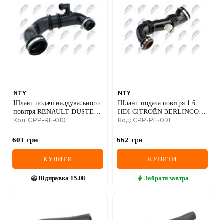
DS
FIAT
FORD
FORD USA
GEELY
NTY
NTY
Шланг подачі наддувального
Шланг, подача повітря 1.6
GMC
повітря RENAULT DUSTER,
HDI CITROËN BERLINGO,
Код: GPP-RE-010
Код: GPP-PE-001
LOGAN, SANDERO, CLIO
C2, C3, C3 PICASSO, C4, C4
GREAT WALL
II, KANGOO, TWINGO II /
PICASSO, C5 II, C5 III,
NISSAN KUBISTAR
JUMPY / FIAT SCUDO /
601
грн
662
грн
HAVAL
PEUGEOT 1007, 206, 207,
3008, 307, 308, 407, 5008,
КУПИТИ
КУПИТИ
PARTNER, EXPERT
HONDA
Відправка
15.08
Забрати
завтра
HYUNDAI
INFINITI