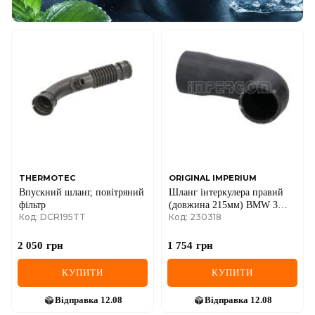
THERMOTEC
ORIGINAL IMPERIUM
Впускний шланг, повітряний
Шланг інтеркулера правий
фільтр
(довжина 215мм) BMW 3
Код: DCR195TT
Код: 230318
(E46), X5 (E53) 1.6-4.8 12.97-
10.06
2 050
грн
1 754
грн
КУПИТИ
КУПИТИ
Відправка
12.08
Відправка
12.08