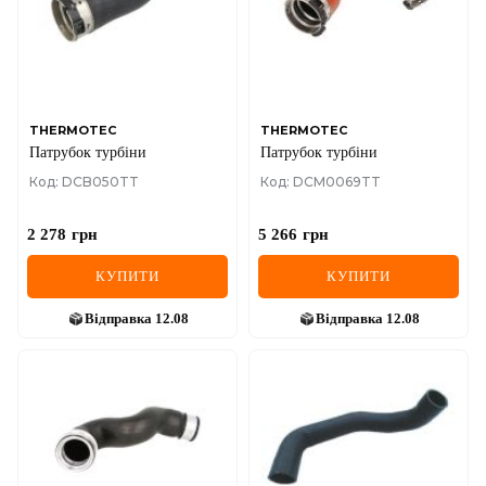
MINI
MITSUBISHI
NISSAN
THERMOTEC
THERMOTEC
Патрубок турбіни
Патрубок турбіни
OPEL
Код: DCB050TT
Код: DCM0069TT
PEUGEOT
2 278
грн
5 266
грн
POLESTAR
КУПИТИ
КУПИТИ
PORSCHE
Відправка
12.08
Відправка
12.08
RAM
RAVON
RENAULT