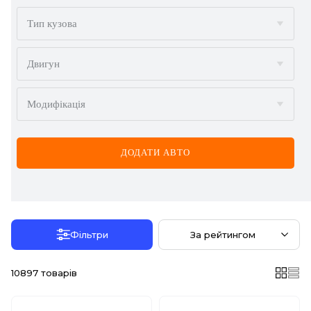
BMW
Тип кузова
BYD
Двигун
CADILLAC
Модифікація
CHERY
CHEVROLET
ДОДАТИ АВТО
CHRYSLER
CITROËN
DACIA
Фільтри
За рейтингом
DAEWOO
10897
товарів
DODGE