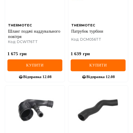
SEAT
SKODA
SMART
THERMOTEC
THERMOTEC
Шланг подачі наддувального
Патрубок турбіни
повітря
SSANGYONG
Код: DCM056TT
Код: DCW176TT
SUBARU
1 675
грн
1 639
грн
SUZUKI
КУПИТИ
КУПИТИ
TESLA
Відправка
12.08
Відправка
12.08
TOYOTA
VOLVO
VW
ZEEKR