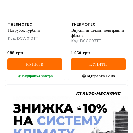
THERMOTEC
THERMOTEC
Патрубок турбіни
Впускний шланг, повітряний
фільтр
Код: DCW010TT
Код: DCG093TT
988
грн
1 660
грн
КУПИТИ
КУПИТИ
Відправка
завтра
Відправка
12.08