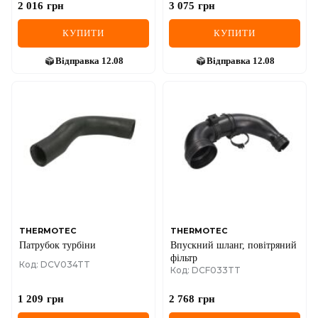
2 016
грн
3 075
грн
КУПИТИ
КУПИТИ
Відправка
12.08
Відправка
12.08
THERMOTEC
THERMOTEC
Патрубок турбіни
Впускний шланг, повітряний
фільтр
Код: DCV034TT
Код: DCF033TT
1 209
грн
2 768
грн