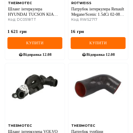
THERMOTEC
ROTWEISS
Шланг інтеркулера
Патрубок інтеркулера Renault
HYUNDAI TUCSON KIA
Megane/Scenic 1.5dCi 02-08
Код: DC0518TT
Код: RWS2717
SPORTAGE IV 1.6D/1.6DH
(5x11x26 мм)
07.18-09.22
1 621
грн
16
грн
КУПИТИ
КУПИТИ
Відправка
12.08
Відправка
12.08
THERMOTEC
THERMOTEC
Шланг інтеркулера VOLVO
Патрубок турбіни