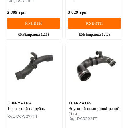
Код: DCR198TT
2 809
грн
3 029
грн
КУПИТИ
КУПИТИ
Відправка
12.08
Відправка
12.08
THERMOTEC
THERMOTEC
Повітряний патрубок
Впускний шланг, повітряний
фільтр
Код: DCW277TT
Код: DCR202TT