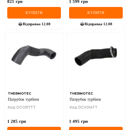
821
грн
1 599
грн
КУПИТИ
КУПИТИ
Відправка
12.08
Відправка
12.08
THERMOTEC
THERMOTEC
Патрубок турбіни
Патрубок турбіни
Код: DCG157TT
Код: DCV014TT
1 285
грн
1 495
грн