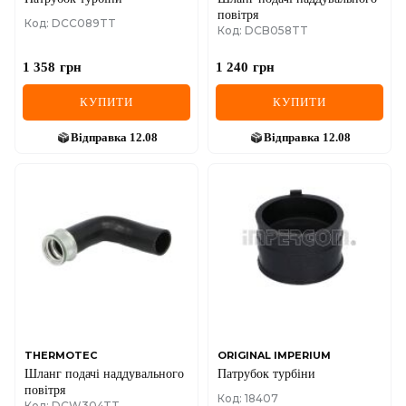
повітря
Код: DCC089TT
Код: DCB058TT
1 358
грн
1 240
грн
КУПИТИ
КУПИТИ
Відправка
12.08
Відправка
12.08
THERMOTEC
ORIGINAL IMPERIUM
Шланг подачі наддувального
Патрубок турбіни
повітря
Код: 18407
Код: DCW304TT