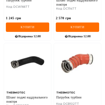
Патрубок турбіни
Шланг подачі наддувального
повітря
Код: DCW166TT
Код: DC1114TT
1 245
грн
2 570
грн
КУПИТИ
КУПИТИ
Відправка
12.08
Відправка
12.08
THERMOTEC
THERMOTEC
Шланг подачі наддувального
Патрубок турбіни
повітря
Код: DCB102TT