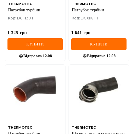
THERMOTEC
THERMOTEC
Патрубок турбіни
Патрубок турбіни
Код: DCF130TT
Код: DCX118TT
1 325
грн
1 641
грн
КУПИТИ
КУПИТИ
Відправка
12.08
Відправка
12.08
THERMOTEC
THERMOTEC
Патрубок турбіни
Шланг подачі наддувального