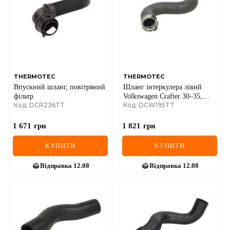
THERMOTEC
THERMOTEC
Впускний шланг, повітряний
Шланг інтеркулера лівий
фільтр
Volkswagen Crafter 30–35,
Код: DCR236TT
Код: DCW195TT
Crafter 30–50 2.0D 2005–2016
1 671
грн
1 821
грн
КУПИТИ
КУПИТИ
Відправка
12.08
Відправка
12.08