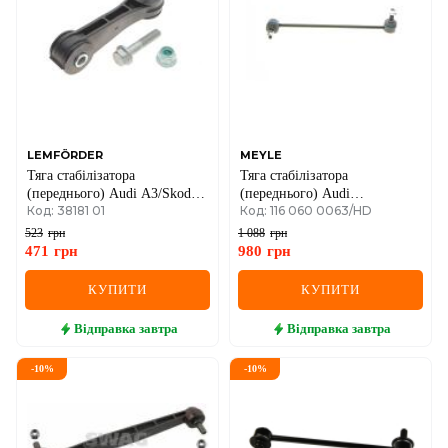
IVECO
JAGUAR
JEEP
KIA
LEMFÖRDER
MEYLE
Тяга стабілізатора
Тяга стабілізатора
LANCIA
(переднього) Audi A3/Skoda
(переднього) Audi
Код: 38181 01
Код: 116 060 0063/HD
Octavia/VW Golf IV 97-06
A3/Q3/Skoda
LAND ROVER
Octavia/SuperB/VW
523
грн
1 088
грн
Caddy/Passat/Tiguan/Touran
471
грн
980
грн
03-
LEXUS
КУПИТИ
КУПИТИ
LINCOLN
Відправка
завтра
Відправка
завтра
MAZDA
-
10
%
-
10
%
MERCEDES-BENZ
MG