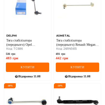
DELPHI
ASMETAL
Тяга стабілізатора
Тяга стабілізатора
(переднього) Opel
(переднього) Renault Megane
Код: TC686
Код: 26RN5615
Combo/Corsa C 00-/Meriva A
III 08-
03-10/Vectra B 95-03/Saab 9-5
536
грн
491
грн
97-09
483
грн
442
грн
КУПИТИ
КУПИТИ
Відправка
11.08
Відправка
11.08
-
10
%
-
10
%