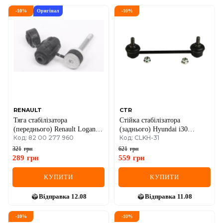
-
10
%
Оригінал
-
10
%
RENAULT
CTR
Тяга стабілізатора
Стійка стабілізатора
(переднього) Renault Logan
(заднього) Hyundai i30
Код: 82 00 277 960
Код: CLKH-31
04-
07-/Kia Cee`d 06-12/Pro Cee`d
08-12
321
грн
621
грн
289
грн
559
грн
КУПИТИ
КУПИТИ
Відправка
12.08
Відправка
11.08
-
10
%
-
10
%