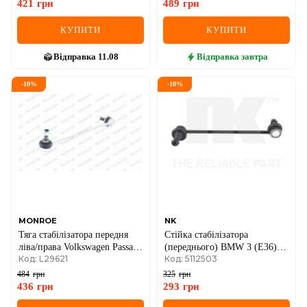
421
грн
489
грн
КУПИТИ
КУПИТИ
Відправка
11.08
Відправка
завтра
-
10
%
-
10
%
MONROE
NK
Тяга стабілізатора передня
Стійка стабілізатора
ліва/права Volkswagen Passat,
(переднього) BMW 3 (E36)/5
Код: L29621
Код: 5112503
Golf, Octavia, Caddy III 03–
(E28,E34)/6 (E24)/7 (E32)/8
(E31) -99
484
грн
325
грн
436
грн
293
грн