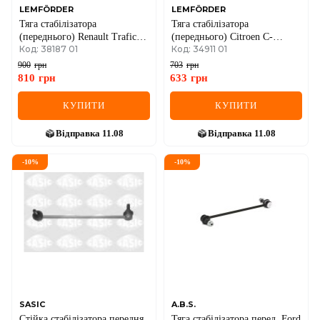
LEMFÖRDER
LEMFÖRDER
Тяга стабілізатора
Тяга стабілізатора
(переднього) Renault Trafic
(переднього) Citroen C-
Код: 38187 01
Код: 34911 01
II/III/Opel Vivaro A/B 01-
Crosser 07-/Mitsubishi Lancer
07-/Outlander 06-
900
грн
703
грн
810
грн
633
грн
КУПИТИ
КУПИТИ
Відправка
11.08
Відправка
11.08
-
10
%
-
10
%
SASIC
A.B.S.
Стійка стабілізатора передня
Тяга стабілізатора перед. Ford