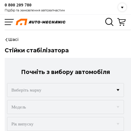
0 800 209 780
Підбір та замовлення автозапчастин
Шасі
Стійки стабілізатора
Почніть з вибору автомобіля
Виберіть марку
ACURA
Модель
ALFA ROMEO
Рік випуску
AUDI