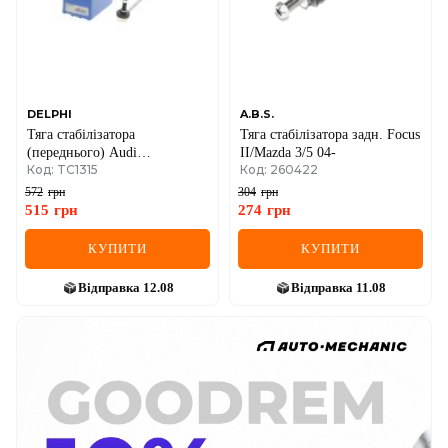
DELPHI
A.B.S.
Тяга стабілізатора
Тяга стабілізатора задн. Focus
(переднього) Audi
II/Mazda 3/5 04-
Код: TC1315
Код: 260422
A3/Q3/Skoda
Octavia/SuperB/VW
572
грн
304
грн
Caddy/Passat/Tiguan/Touran
515
грн
274
грн
03-
КУПИТИ
КУПИТИ
Відправка
12.08
Відправка
11.08