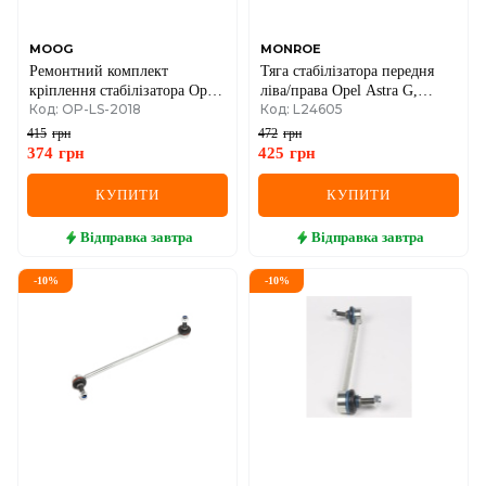
MOOG
MONROE
Ремонтний комплект
Тяга стабілізатора передня
кріплення стабілізатора Opel
ліва/права Opel Astra G,
Код: OP-LS-2018
Код: L24605
Kadett D/Daewoo Lanos,
Zafira
Espero, Nexia 95–
415
грн
472
грн
374
грн
425
грн
КУПИТИ
КУПИТИ
Відправка
завтра
Відправка
завтра
-
10
%
-
10
%