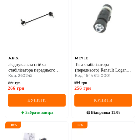
A.B.S.
MEYLE
З'єднувальна стійка
Тяга стабілізатора
стабілізатора переднього
(переднього) Renault Logan
Код: 260245
Код: 16-14 615 0001
Renault Trafic II + III
04-
295
грн
284
грн
266
грн
256
грн
КУПИТИ
КУПИТИ
Забрати
завтра
Відправка
11.08
-
10
%
-
10
%