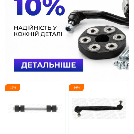
-
10
%
-
10
%