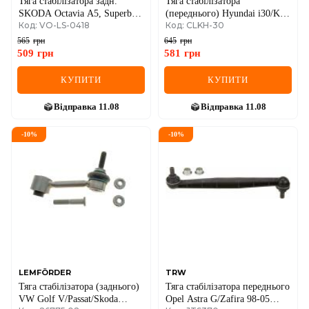
Тяга стабілізатора задн.
Тяга стабілізатора
SKODA Octavia A5, Superb /
(переднього) Hyundai i30/Kia
Код: VO-LS-0418
Код: CLKH-30
WV Golf V-VI, Passat 05-,
Cee'D 06-12
Tiguan
565
грн
645
грн
509
грн
581
грн
КУПИТИ
КУПИТИ
Відправка
11.08
Відправка
11.08
-
10
%
-
10
%
LEMFÖRDER
TRW
Тяга стабілізатора (заднього)
Тяга стабілізатора переднього
VW Golf V/Passat/Skoda
Opel Astra G/Zafira 98-05