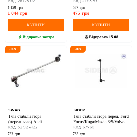
Код: 26775 02
Код: JTS370
Octavia 03-
(пластик)
1 159
грн
527
грн
1 044
грн
475
грн
КУПИТИ
КУПИТИ
Відправка
завтра
Відправка
15.08
-
10
%
-
10
%
SWAG
SIDEM
Тяга стабілізатора
Тяга стабілізатора перед. Ford
(переднього) Audi
Focus/Kuga/Mazda 3/5/Volvo
Код: 32 92 4122
Код: 67760
A3/Q3/Skoda
C30/V50 03-
Octavia/SuperB/VW
733
грн
763
грн