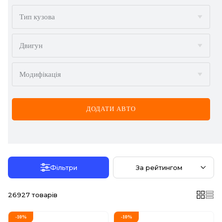
BMW
Тип кузова
BYD
Двигун
CADILLAC
Модифікація
CHERY
CHEVROLET
ДОДАТИ АВТО
CHRYSLER
CITROËN
DACIA
Фільтри
За рейтингом
DAEWOO
26927
товарів
DODGE
-
10
%
-
10
%