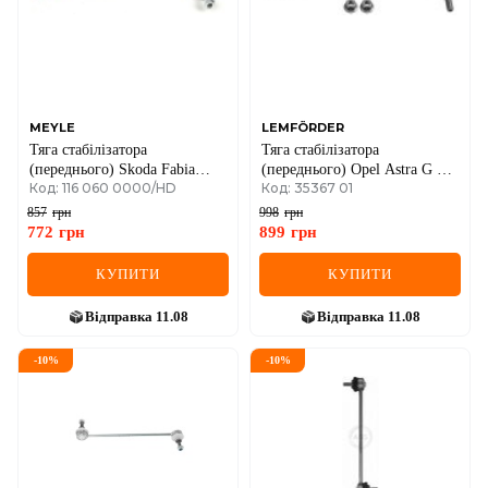
MEYLE
LEMFÖRDER
Тяга стабілізатора
Тяга стабілізатора
(переднього) Skoda Fabia
(переднього) Opel Astra G 98-
Код: 116 060 0000/HD
Код: 35367 01
99-/Roomster 06-15/Rapid
(пластмас.)
12-/VW Polo 01-
857
грн
998
грн
772
грн
899
грн
КУПИТИ
КУПИТИ
Відправка
11.08
Відправка
11.08
-
10
%
-
10
%