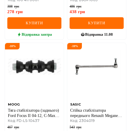
-03
308
грн
486
грн
278
грн
438
грн
КУПИТИ
КУПИТИ
Відправка
завтра
Відправка
11.08
-
10
%
-
10
%
MOOG
SASIC
Тяга стабiлiзатора (заднього)
Стійка стабілізатора
Ford Focus II 04-12, C-Max
переднього Renault Megane
Код: FD-LS-10437
Код: 2304019
10- / Volvo C30, V50 05-
III/Renault Scenic III
467
грн
543
грн