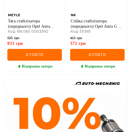
MEYLE
NK
Тяга стабілізатора
Стійка стабілізатора
(переднього) Opel Astra
(переднього) Opel Astra G 98-
Код: 616 060 0003/HD
Код: 5113611
J/Insignia A 08-/Zafira C
(пластмас.)
11-/Chevrolet Cruze 09-
925
грн
413
грн
(L=300mm)
833
грн
372
грн
КУПИТИ
КУПИТИ
Відправка
завтра
Відправка
завтра