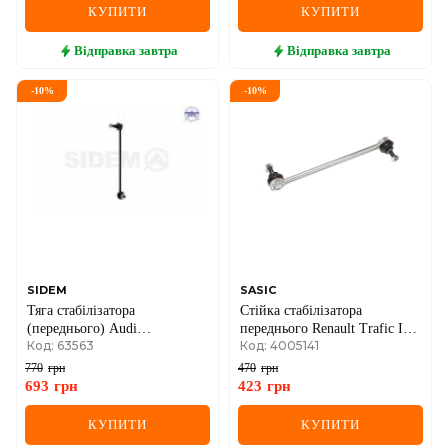
КУПИТИ
КУПИТИ
Відправка
завтра
Відправка
завтра
-
10
%
-
10
%
SIDEM
SASIC
Тяга стабілізатора
Стійка стабілізатора
(переднього) Audi
переднього Renault Trafic II +
Код: 63563
Код: 4005141
A3/Q3/Skoda
III / Laguna II / Espace IV /
Octavia/SuperB/VW
Clio III *Sport*
770
грн
470
грн
Caddy/Passat/Tiguan/Touran
693
грн
423
грн
03-
КУПИТИ
КУПИТИ