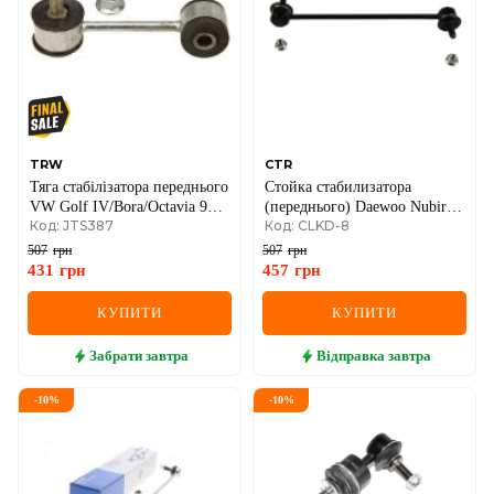
TRW
CTR
Тяга стабілізатора переднього
Стойка стабилизатора
VW Golf IV/Bora/Octavia 96-
(переднього) Daewoo Nubira
Код: JTS387
Код: CLKD-8
11 (метал)
97-
507
грн
507
грн
431
грн
457
грн
КУПИТИ
КУПИТИ
Забрати
завтра
Відправка
завтра
-
10
%
-
10
%