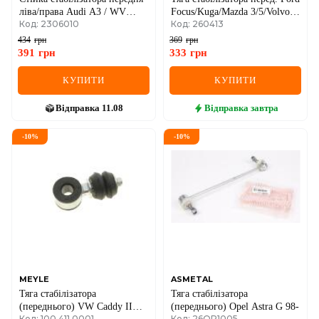
ліва/права Audi A3 / WV
Focus/Kuga/Mazda 3/5/Volvo
Код: 2306010
Код: 260413
Passat, Golf, Octavia, Caddy
C30/V50 03-
III 2003–
434
грн
369
грн
391
грн
333
грн
КУПИТИ
КУПИТИ
Відправка
11.08
Відправка
завтра
-
10
%
-
10
%
MEYLE
ASMETAL
Тяга стабілізатора
Тяга стабілізатора
(переднього) VW Caddy II
(переднього) Opel Astra G 98-
Код: 100 411 0001
Код: 26OP1005