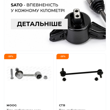
-
10
%
-
10
%
MOOG
CTR