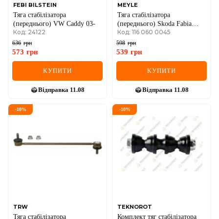
FEBI BILSTEIN
MEYLE
Тяга стабілізатора
Тяга стабілізатора
(переднього) VW Caddy 03-
(переднього) Skoda Fabia
Код: 24122
Код: 116 060 0045
99-/Roomster 06-15/Rapid
12-/VW Polo 01-
636
грн
598
грн
573
грн
539
грн
КУПИТИ
КУПИТИ
Відправка
11.08
Відправка
11.08
-
10
%
-
10
%
TRW
TEKNOROT
Тяга стабілізатора
Комплект тяг стабілізатора