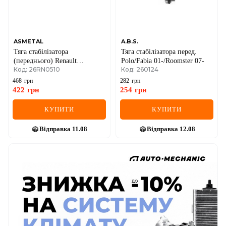
ASMETAL
A.B.S.
Тяга стабілізатора
Тяга стабілізатора перед.
(переднього) Renault
Polo/Fabia 01-/Roomster 07-
Код: 26RN0510
Код: 260124
Trafic/Opel Vivaro 01-
468
грн
282
грн
422
грн
254
грн
КУПИТИ
КУПИТИ
Відправка
11.08
Відправка
12.08