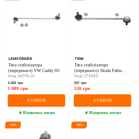
DS
FIAT
FORD
FORD USA
GEELY
LEMFÖRDER
TRW
Тяга стабілізатора
Тяга стабілізатора
GMC
(переднього) VW Caddy 03-
(переднього) Skoda Fabia
Код: 26774 01
Код: JTS393
99-/Roomster 06-15/Rapid
GREAT WALL
12-/VW Polo 01-
1 209
грн
597
грн
1 089
грн
538
грн
HAVAL
КУПИТИ
КУПИТИ
HONDA
Відправка
завтра
Відправка
завтра
HYUNDAI
-
10
%
-
10
%
INFINITI