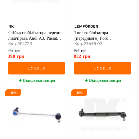
SEAT
SKODA
SMART
NK
LEMFÖRDER
Стійка стабілізатора передня
Тяга стабілізатора
ліва/права Audi A3, Passat,
(переднього) Ford
SSANGYONG
Код: 5114723
Код: 29499 02
Golf, Octavia, Caddy III 2003–
Focus/Mazda 3-5 03- (=29499
01)
442
грн
924
грн
SUBARU
398
грн
832
грн
SUZUKI
КУПИТИ
КУПИТИ
TESLA
Відправка
завтра
Відправка
завтра
TOYOTA
-
10
%
-
10
%
VOLVO
VW
ZEEKR