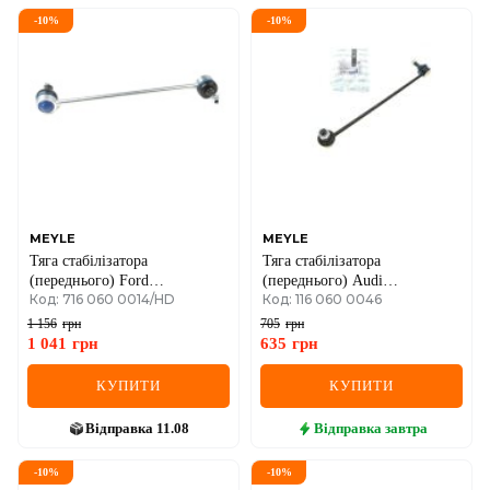
-
10
%
-
10
%
MEYLE
MEYLE
Тяга стабілізатора
Тяга стабілізатора
(переднього) Ford
(переднього) Audi
Код: 716 060 0014/HD
Код: 116 060 0046
Focus/Kuga/Mazda 3/5/Volvo
A3/Q3/Skoda
C30/V50 03-
Octavia/SuperB/VW
1 156
грн
705
грн
Caddy/Passat/Tiguan/Touran
1 041
грн
635
грн
03-
КУПИТИ
КУПИТИ
Відправка
11.08
Відправка
завтра
-
10
%
-
10
%