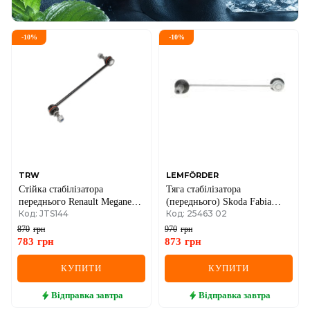
-
10
%
-
10
%
TRW
LEMFÖRDER
Стійка стабілізатора
Тяга стабілізатора
переднього Renault Megane
(переднього) Skoda Fabia
Код: JTS144
Код: 25463 02
III/Renault Scenic III
99-/Roomster 06-15/Rapid
12-/VW Polo 01-
870
грн
970
грн
783
грн
873
грн
КУПИТИ
КУПИТИ
Відправка
завтра
Відправка
завтра