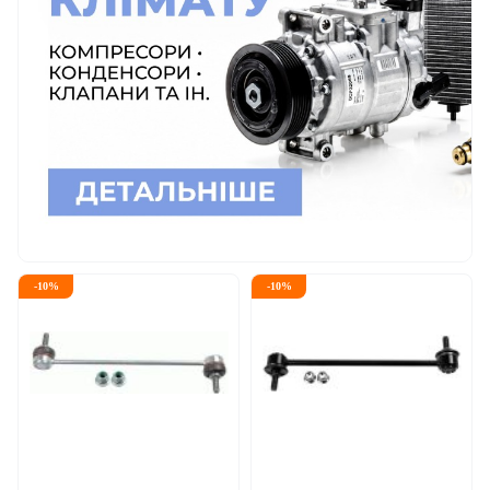
-
10
%
-
10
%