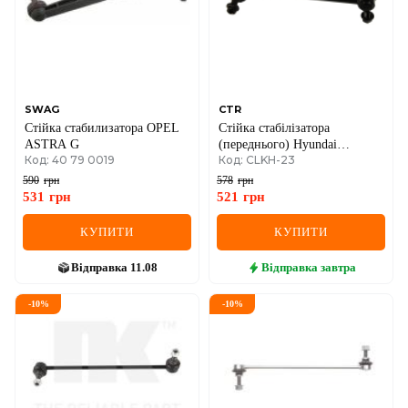
MINI
MITSUBISHI
NISSAN
SWAG
CTR
Стійка стабилизатора OPEL
Стійка стабілізатора
OPEL
ASTRA G
(переднього) Hyundai
Код: 40 79 0019
Код: CLKH-23
Tucson/Kia Sportage 2.0CRDi
04-
PEUGEOT
590
грн
578
грн
531
грн
521
грн
POLESTAR
КУПИТИ
КУПИТИ
PORSCHE
Відправка
11.08
Відправка
завтра
RAM
-
10
%
-
10
%
RAVON
RENAULT