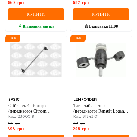
Caddy/Passat/Tiguan/Touran
660
грн
687
грн
03-
КУПИТИ
КУПИТИ
Відправка
завтра
Відправка
11.08
-
10
%
-
10
%
SASIC
LEMFÖRDER
Стійка стабілізатора
Тяга стабілізатора
(переднього) Citroen
(переднього) Renault Logan
Код: 2300019
Код: 31243 01
Berlingo/Peugeot Partner 08-
04-
436
грн
331
грн
393
грн
298
грн