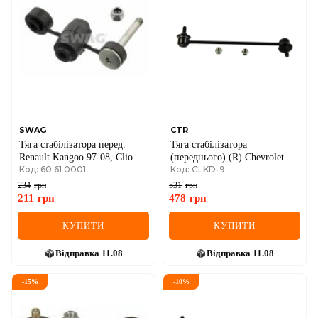
SWAG
CTR
Тяга стабілізатора перед.
Тяга стабілізатора
Renault Kangoo 97-08, Clio
(переднього) (R) Chevrolet
Код: 60 61 0001
Код: CLKD-9
91-
Lacetti 05-
234
грн
531
грн
211
грн
478
грн
КУПИТИ
КУПИТИ
Відправка
11.08
Відправка
11.08
-
15
%
-
10
%