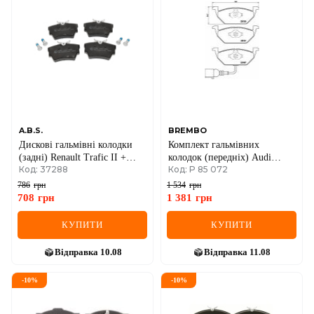
A.B.S.
BREMBO
Дискові гальмівні колодки
Комплект гальмівних
(задні) Renault Trafic II +
колодок (передніх) Audi
Код: 37288
Код: P 85 072
Opel Vivaro A 01->14 /
A3/Skoda Octavia 96-13/Fabia
Renault Trafic III + Opel
99-/VW Caddy/Golf 96-15
786
грн
1 534
грн
Vivaro B 14->
(+датчик)
708
грн
1 381
грн
КУПИТИ
КУПИТИ
Відправка
10.08
Відправка
11.08
-
10
%
-
10
%