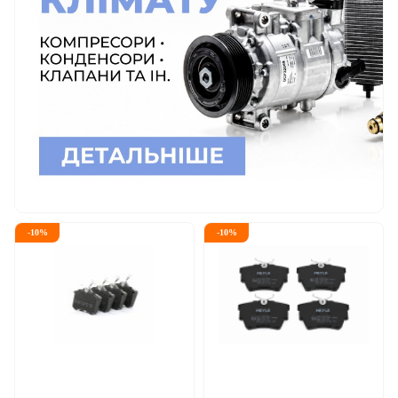
-
10
%
-
10
%