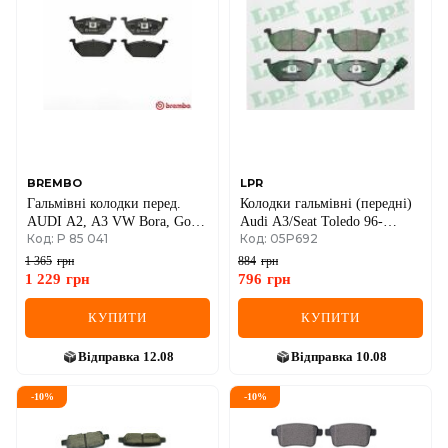
BREMBO
LPR
Гальмівні колодки перед.
Колодки гальмівні (передні)
AUDI A2, A3 VW Bora, Golf
Audi A3/Seat Toledo 96-
Код: P 85 041
Код: 05P692
IV SEAT SKODA
04/Skoda Octavia 96-07/VW
Golf 97-05/Polo 02-
1 365
грн
884
грн
1 229
грн
796
грн
КУПИТИ
КУПИТИ
Відправка
12.08
Відправка
10.08
-
10
%
-
10
%