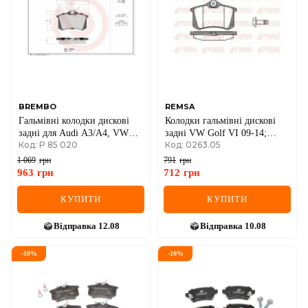
IVECO
JAGUAR
JEEP
KIA
BREMBO
REMSA
Гальмiвнi колодки дисковi
Колодки гальмівні дискові
LANCIA
задні для Audi A3/A4, VW
задні VW Golf VI 09-14;
Код: P 85 020
Код: 0263.05
Golf, Skoda Octavia, Passat.
AUDI A4 04-08; SKODA
LAND ROVER
Octavia A7 13-19; TOYOTA
1 069
грн
791
грн
Corolla 91-97; RENAULT
963
грн
712
грн
Megane III 09-16
LEXUS
КУПИТИ
КУПИТИ
LINCOLN
Відправка
12.08
Відправка
10.08
MAZDA
-
10
%
-
10
%
MERCEDES-BENZ
MG