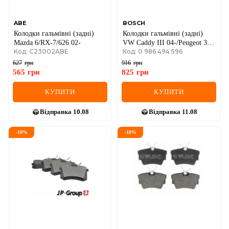
ABE
BOSCH
Колодки гальмівні (задні)
Колодки гальмівні (задні)
Mazda 6/RX-7/626 02-
VW Caddy III 04-/Peugeot 308
Код: C23002ABE
Код: 0 986 494 596
07-/Citroen C4 04- (Lucas)
(87.2x53.2x16.3)
627
грн
916
грн
565
грн
825
грн
КУПИТИ
КУПИТИ
Відправка
10.08
Відправка
11.08
-
10
%
-
10
%