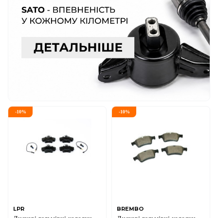
-
10
%
-
10
%
LPR
BREMBO