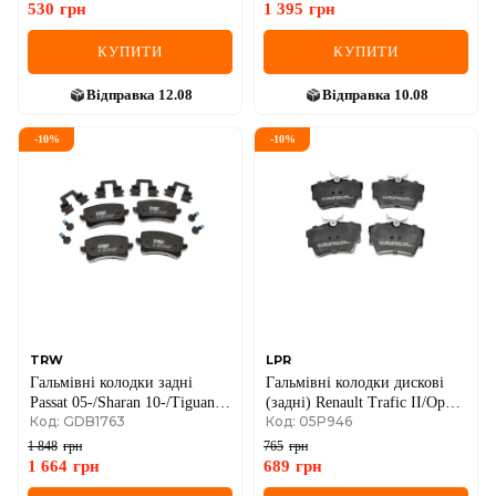
530
грн
1 395
грн
КУПИТИ
КУПИТИ
Відправка
12.08
Відправка
10.08
-
10
%
-
10
%
TRW
LPR
Гальмівні колодки задні
Гальмівні колодки дискові
Passat 05-/Sharan 10-/Tiguan
(задні) Renault Trafic II/Opel
Код: GDB1763
Код: 05P946
07-
Vivaro A 01->14
1 848
грн
765
грн
1 664
грн
689
грн