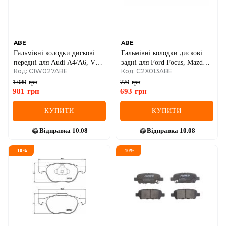
SEAT
SKODA
SMART
ABE
ABE
Гальмівні колодки дискові
Гальмівні колодки дискові
передні для Audi A4/A6, VW
задні для Ford Focus, Mazda
SSANGYONG
Код: C1W027ABE
Код: C2X013ABE
Passat B5, Golf 4
3, Volvo S40/V50
1 089
грн
770
грн
SUBARU
981
грн
693
грн
SUZUKI
КУПИТИ
КУПИТИ
TESLA
Відправка
10.08
Відправка
10.08
TOYOTA
-
10
%
-
10
%
VOLVO
VW
ZEEKR