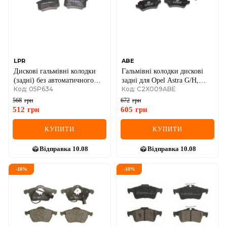
MINI
MITSUBISHI
NISSAN
LPR
ABE
Дискові гальмівні колодки
Гальмівні колодки дискові
OPEL
(задні) без автоматичного
задні для Opel Astra G/H,
Код: 05P634
Код: C2X009ABE
гальма стоянки Renault
Zafira, Kia Ceed.
Megane III + IV / Scenic III +
PEUGEOT
568
грн
672
грн
IV / Fluence
512
грн
605
грн
POLESTAR
КУПИТИ
КУПИТИ
PORSCHE
Відправка
10.08
Відправка
10.08
RAM
-
10
%
-
10
%
RAVON
RENAULT