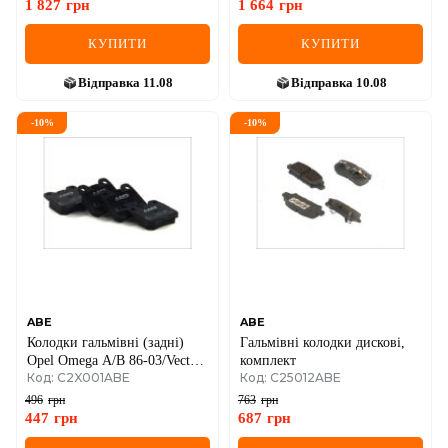
1 827
грн
1 664
грн
КУПИТИ
КУПИТИ
Відправка
11.08
Відправка
10.08
-
10
%
-
10
%
ABE
ABE
Колодки гальмівні (задні)
Гальмівні колодки дискові,
Opel Omega A/B 86-03/Vectra
комплект
Код: C2X001ABE
Код: C25012ABE
B 95-03/Senator A/B 84-93
496
грн
763
грн
447
грн
687
грн