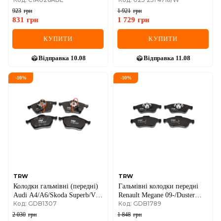
03- (з датчиком)
10-
923
грн
1 921
грн
831
грн
1 729
грн
КУПИТИ
КУПИТИ
Відправка
10.08
Відправка
11.08
-
10
%
-
10
%
TRW
TRW
Колодки гальмівні (передні)
Гальмівні колодки передні
Audi A4/A6/Skoda Superb/VW
Renault Megane 09-/Duster
Код: GDB1307
Код: GDB1789
Passat 1.9TDI/2.5TDI 95-
10-/Dokker 13-
2 030
грн
1 848
грн