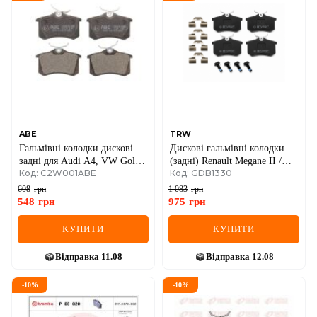
DS
FIAT
FORD
FORD USA
GEELY
ABE
TRW
Гальмівні колодки дискові
Дискові гальмівні колодки
GMC
задні для Audi A4, VW Golf,
(задні) Renault Megane II /
Код: C2W001ABE
Код: GDB1330
Skoda Octavia, Renault.
Renault Scenic II / Renault Clio
GREAT WALL
III
608
грн
1 083
грн
548
грн
975
грн
HAVAL
КУПИТИ
КУПИТИ
HONDA
Відправка
11.08
Відправка
12.08
HYUNDAI
-
10
%
-
10
%
INFINITI