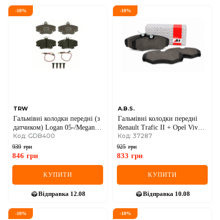
-
10
%
-
10
%
TRW
A.B.S.
Гальмівні колодки передні (з
Гальмівні колодки передні
датчиком) Logan 05-/Megane
Renault Trafic II + Opel Vivaro
Код: GDB400
Код: 37287
96-03/Clio 91-05
A 01->14
939
грн
925
грн
846
грн
833
грн
КУПИТИ
КУПИТИ
Відправка
12.08
Відправка
10.08
-
10
%
-
10
%