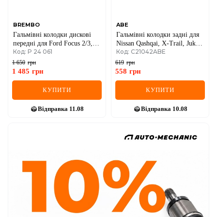
BREMBO
ABE
Гальмівні колодки дискові
Гальмівні колодки задні для
передні для Ford Focus 2/3,
Nissan Qashqai, X-Trail, Juke
Код: P 24 061
Код: C21042ABE
Mazda 3, Volvo S40/V50
та Infiniti.
1 650
грн
619
грн
1 485
грн
558
грн
КУПИТИ
КУПИТИ
Відправка
11.08
Відправка
10.08