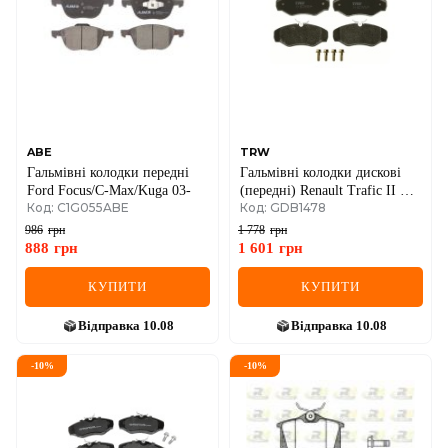
ABE
TRW
Гальмівні колодки передні
Гальмівні колодки дискові
Ford Focus/C-Max/Kuga 03-
(передні) Renault Trafic II +
Код: C1G055ABE
Код: GDB1478
Opel Vivaro A 01->14
986
грн
1 778
грн
888
грн
1 601
грн
КУПИТИ
КУПИТИ
Відправка
10.08
Відправка
10.08
-
10
%
-
10
%