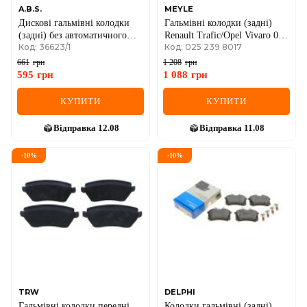
A.B.S.
MEYLE
Дискові гальмівні колодки
Гальмівні колодки (задні)
(задні) без автоматичного
Renault Trafic/Opel Vivaro 01-
Код: 36623/1
Код: 025 239 8017
стоянкового гальма Renault
2.0
Megane III + IV
661
грн
1 208
грн
595
грн
1 088
грн
КУПИТИ
КУПИТИ
Відправка
12.08
Відправка
11.08
-
10
%
-
10
%
TRW
DELPHI
Гальмівні колодки передні
Колодки гальмівні (задні)