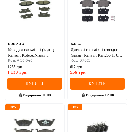
BREMBO
A.B.S.
Колодки гальмівні (задні)
Дискові гальмівні колодки
Renault Koleos/Nissan
(задні) Renault Kangoo II 08->
Код: P 56 046
Код: 37665
Juke/Qashqai/X-Trail/Suzuki
+ Mercedes-Benz Citan 12->
08- (Akebono)
1 255
грн
617
грн
1 130
грн
556
грн
КУПИТИ
КУПИТИ
Відправка
11.08
Відправка
12.08
-
10
%
-
10
%