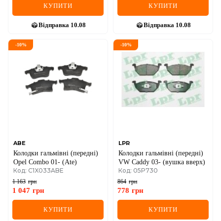
КУПИТИ
КУПИТИ
Відправка
10.08
Відправка
10.08
-
10
%
-
10
%
ABE
LPR
Колодки гальмівні (передні)
Колодки гальмівні (передні)
Opel Combo 01- (Ate)
VW Caddy 03- (вушка вверх)
Код: C1X033ABE
Код: 05P730
1 163
грн
864
грн
1 047
грн
778
грн
КУПИТИ
КУПИТИ