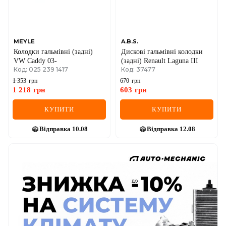
MEYLE
A.B.S.
Колодки гальмівні (задні)
Дискові гальмівні колодки
VW Caddy 03-
(задні) Renault Laguna III
Код: 025 239 1417
Код: 37477
1 353
грн
670
грн
1 218
грн
603
грн
КУПИТИ
КУПИТИ
Відправка
10.08
Відправка
12.08