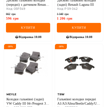
Дискові гальмівні колодки
Дискові гальмівні колодки
(передні) з датчиком Renault
(задні) Renault Laguna III
Код: 05P349
Код: P 59 042
Logan I / Renault Sandero I /
Renault Clio II / Renault
662
грн
1 340
грн
Symbol II (Thalia II)
596
грн
1 206
грн
КУПИТИ
КУПИТИ
Відправка
10.08
Відправка
10.08
-
10
%
-
10
%
MEYLE
TRW
Колодки гальмівні (задні)
Гальмівні колодки передні
VW Caddy III 04-/Peugeot 308
A1/A3/Altea/Beetle/Caddy/Up