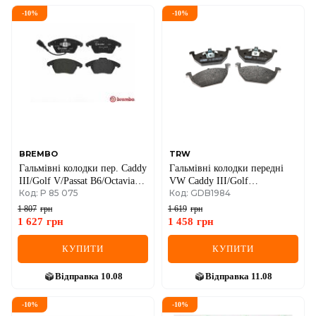
-
10
%
-
10
%
BREMBO
TRW
Гальмівні колодки пер. Caddy
Гальмівні колодки передні
III/Golf V/Passat B6/Octavia
VW Caddy III/Golf
Код: P 85 075
Код: GDB1984
A5
V/Octavia/A3 96-
1 807
грн
1 619
грн
1 627
грн
1 458
грн
КУПИТИ
КУПИТИ
Відправка
10.08
Відправка
11.08
-
10
%
-
10
%