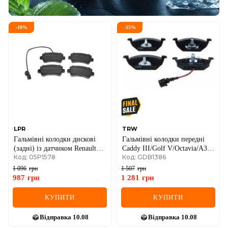
-
10
%
-
15
%
LPR
TRW
Гальмівні колодки дискові
Гальмівні колодки передні
(задні) із датчиком Renault
Caddy III/Golf V/Octavia/A3
Код: 05P1578
Код: GDB1386
Master III
03- (з датчиком)
1 096
грн
1 507
грн
987
грн
1 281
грн
КУПИТИ
КУПИТИ
Відправка
10.08
Відправка
10.08