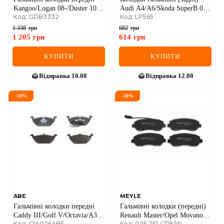
Kangoo/Logan 08-/Duster 10-
Audi A4/A6/Skoda SuperB 01-
Код: GDB3332
Код: LP565
(TRW)
09/Renault Clio 05-14/VW
Golf/Passat 84-02
1 338
грн
682
грн
1 205
грн
614
грн
КУПИТИ
КУПИТИ
Відправка
10.08
Відправка
12.08
-
10
%
-
10
%
ABE
MEYLE
Гальмівні колодки передні
Гальмівні колодки (передні)
Caddy III/Golf V/Octavia/A3
Renault Master/Opel Movano
Код: C1A026ABE
Код: 025 251 4718/W