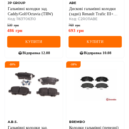
JP GROUP
ABE
Гальмівні колодки зад.
Дискові гальмівні колодки
Caddy/Golf/Octavia (TRW)
(задні) Renault Trafic III+
Код: 1163706310
Код: C2R011ABE
Opel Vivaro B 14->
539
грн
769
грн
486
грн
693
грн
КУПИТИ
КУПИТИ
Відправка
12.08
Відправка
10.08
-
10
%
-
10
%
A.B.S.
BREMBO
Гальмівні колодки зад.
Колодки гальмівні (передні)