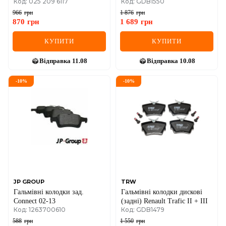
Код: 025 209 6117
Код: GDB1550
07-/Citroen C4 04-
(04-21)
(87.1x52.8x17.2)
966
грн
1 876
грн
870
грн
1 689
грн
КУПИТИ
КУПИТИ
Відправка
11.08
Відправка
10.08
-
10
%
-
10
%
JP GROUP
TRW
Гальмівні колодки зад.
Гальмівні колодки дискові
Connect 02-13
(задні) Renault Trafic II + III
Код: 1263700610
Код: GDB1479
588
грн
1 550
грн