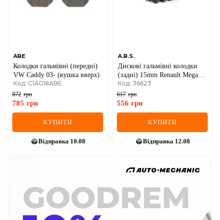
ABE
A.B.S.
Колодки гальмівні (передні)
Дискові гальмівні колодки
VW Caddy 03- (вушка вверх)
(задні) 15mm Renault Megane
Код: C1A018ABE
Код: 36623
II / Scenic II / Clio III
872
грн
617
грн
785
грн
556
грн
КУПИТИ
КУПИТИ
Відправка
10.08
Відправка
12.08