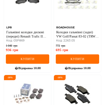
LPR
ROADHOUSE
Гальмівні колодки дискові
Колодки гальмівні (задні)
(передні) Renault Trafic II
VW Golf/Passat 83-02 (TRW)
Код: 05P869
Код: 2263.05
/Opel Vivaro A 01->14
(87.6x52.9x16)
1 040
грн
772
грн
936
грн
695
грн
КУПИТИ
КУПИТИ
Відправка
10.08
Відправка
10.08
-
10
%
-
10
%