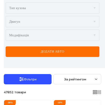
BMW
Тип кузова
BYD
Двигун
CADILLAC
Модифікація
CHERY
CHEVROLET
ДОДАТИ АВТО
CHRYSLER
CITROËN
DACIA
Фільтри
За рейтингом
DAEWOO
47852
товари
DODGE
-
10
%
-
10
%