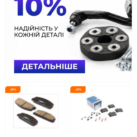
-
10
%
-
10
%