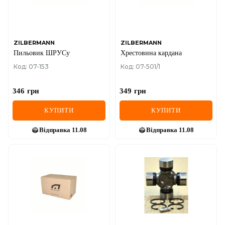
SEAT
SKODA
SMART
ZILBERMANN
ZILBERMANN
Пильовик ШРУСу
Хрестовина кардана
SSANGYONG
Код: 07-153
Код: 07-501/1
SUBARU
346
грн
349
грн
SUZUKI
КУПИТИ
КУПИТИ
TESLA
Відправка
11.08
Відправка
11.08
TOYOTA
VOLVO
VW
ZEEKR