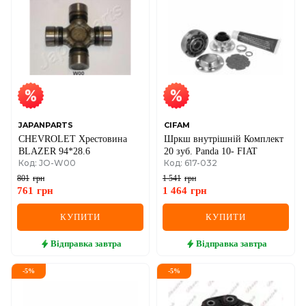
JAPANPARTS
CIFAM
CHEVROLET Хрестовина
Шркш внутрішній Комплект
BLAZER 94*28.6
20 зуб. Panda 10- FIAT
Код: JO-W00
Код: 617-032
801
грн
1 541
грн
761
грн
1 464
грн
КУПИТИ
КУПИТИ
Відправка
завтра
Відправка
завтра
-
5
%
-
5
%