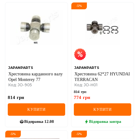
-
5
%
JAPANPARTS
JAPANPARTS
Хрестовина карданного валу
Хрестовина 62*27 HYUNDAI
Opel Monterey 77
TERRACAN
Код: JO-905
Код: JO-H01
814
грн
814
грн
774
грн
КУПИТИ
КУПИТИ
Відправка
12.08
Відправка
завтра
-
5
%
-
5
%