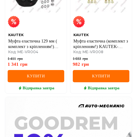
KAUTEK
KAUTEK
Муфта еластична 129 мм (
Муфта еластична (комплект з
комплект з кріпленням!)
кріпленням!) KAUTEK-
Код: ME-VR004
Код: ME-VR008
KAUTEK-TEKNOROT DB
TEKNOROT DB W123
W124 86-
1 411
грн
1 033
грн
1 341
грн
982
грн
КУПИТИ
КУПИТИ
Відправка
завтра
Відправка
завтра