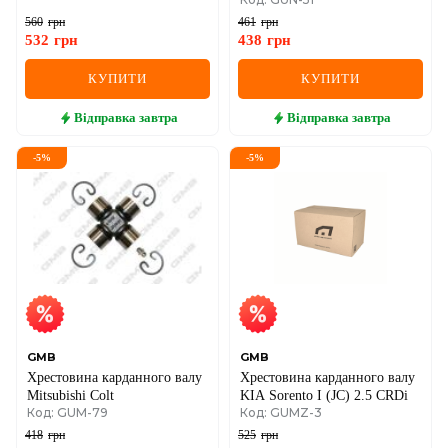
560
грн
461
грн
532
грн
438
грн
КУПИТИ
КУПИТИ
Відправка
завтра
Відправка
завтра
-
5
%
-
5
%
GMB
GMB
Хрестовина карданного валу
Хрестовина карданного валу
Mitsubishi Colt
KIA Sorento I (JC) 2.5 CRDi
Код: GUM-79
Код: GUMZ-3
418
грн
525
грн