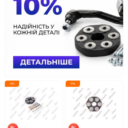
-
5
%
-
5
%