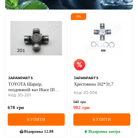
-
5
%
JAPANPARTS
JAPANPARTS
TOYOTA Шарнір,
Хрестовина 102*31,7
поздовжній вал Hiace III
Код: JO-506
Код: JO-201
80*26*53.5
949
грн
678
грн
902
грн
КУПИТИ
КУПИТИ
Відправка
12.08
Відправка
завтра