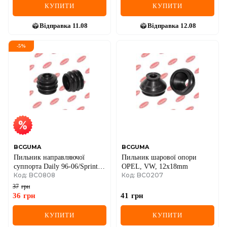
КУПИТИ
КУПИТИ
Відправка
11.08
Відправка
12.08
-
5
%
BCGUMA
BCGUMA
Пильник направляючої
Пильник шарової опори
суппорта Daily 96-06/Sprinter
OPEL, VW, 12x18mm
Код: BC0808
Код: BC0207
06- (19x12x23)
37
грн
36
грн
41
грн
КУПИТИ
КУПИТИ