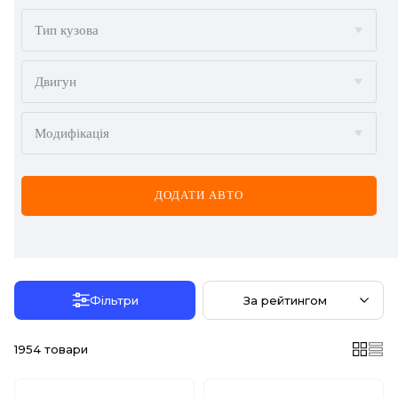
BMW
Тип кузова
BYD
Двигун
CADILLAC
Модифікація
CHERY
CHEVROLET
ДОДАТИ АВТО
CHRYSLER
CITROËN
DACIA
Фільтри
За рейтингом
DAEWOO
1954
товари
DODGE