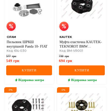
CIFAM
KAUTEK
Пильовик ШРКШ
Муфта еластична KAUTEK-
внутрішній Panda 10- FIAT
TEKNOROT BMW
Код: 614-030
Код: BM-VR001
E12/21/28/30/34/36,Opel
Omega
577
грн
730
грн
549
грн
694
грн
КУПИТИ
КУПИТИ
Відправка
завтра
Відправка
завтра
-
5
%
-
5
%