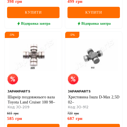
398
грн
499
грн
КУПИТИ
КУПИТИ
Відправка
завтра
Відправка
завтра
-
5
%
-
5
%
JAPANPARTS
JAPANPARTS
Шарнір поздовжнього вала
Хрестовина Isuzu D-Max 2,5D
Toyota Land Cruiser 100 98–
02–
Код: JO-209
Код: JO-912
615
грн
723
грн
585
грн
687
грн