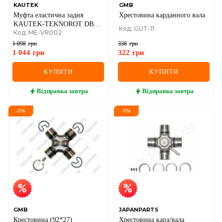
KAUTEK
GMB
Муфта еластична задня
Хрестовина карданного вала
KAUTEK-TEKNOROT DB
Код: GUT-11
Код: ME-VR002
115 мм W124
1 098
грн
338
грн
1 044
грн
322
грн
КУПИТИ
КУПИТИ
Відправка
завтра
Відправка
завтра
-
5
%
-
5
%
GMB
JAPANPARTS
Крестовина (92*27)
Хрестовина кард/вала