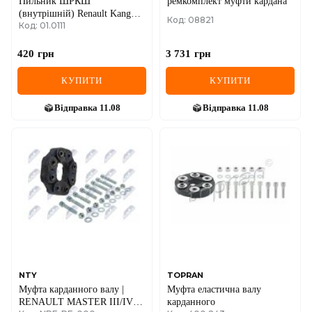
Пильник ШРКШ
ремкомплект муфти кардана
(внутрішній) Renault Kangoo
Код: 08821
Код: 01.0111
+ Nissan Kubistar 97->08
1.2i/1.4i/1.6i (24x72x103.5)
420
грн
3 731
грн
КУПИТИ
КУПИТИ
Відправка
11.08
Відправка
11.08
NTY
TOPRAN
Муфта карданного валу |
Муфта еластична валу
RENAULT MASTER III/IV
карданного