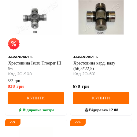
JAPANPARTS
JAPANPARTS
Хрестовина Isuzu Trooper III
Хрестовина кард. валу
96
(56,5*22,5)
Код: JO-908
Код: JO-601
882
грн
838
грн
678
грн
КУПИТИ
КУПИТИ
Відправка
завтра
Відправка
12.08
-
5
%
-
5
%