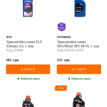
IVECO
JAGUAR
JEEP
KIA
ELF
HYUNDAI
Трансмісійна олива ELF
Трансмісійна олива
LANCIA
Elfmatic G3, 1 літр
HYUNDAI ATF SP-IV, 1 літр
Код: 213861
Код: 04500-00115
LAND ROVER
382
грн
535
грн
LEXUS
КУПИТИ
КУПИТИ
LINCOLN
Забрати
зараз
Забрати
зараз
MAZDA
-
15
%
MERCEDES-BENZ
MG