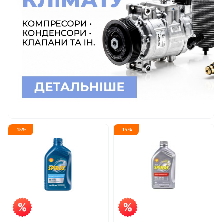
-
15
%
-
15
%