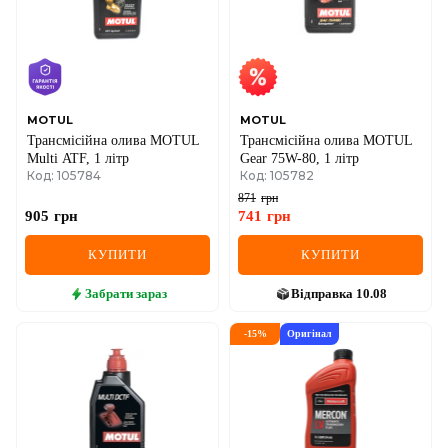
MINI
MITSUBISHI
NISSAN
MOTUL
MOTUL
Трансмісійна олива MOTUL
Трансмісійна олива MOTUL
OPEL
Multi ATF, 1 літр
Gear 75W-80, 1 літр
Код: 105784
Код: 105782
PEUGEOT
871
грн
905
грн
741
грн
POLESTAR
КУПИТИ
КУПИТИ
PORSCHE
Забрати
зараз
Відправка
10.08
RAM
-
15
%
Оригінал
RAVON
RENAULT