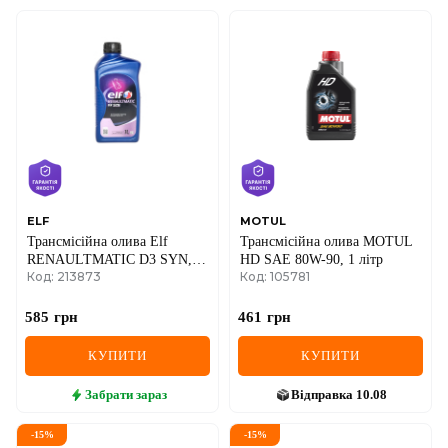
ELF
MOTUL
Трансмісійна олива Elf
Трансмісійна олива MOTUL
RENAULTMATIC D3 SYN, 1
HD SAE 80W-90, 1 літр
Код: 213873
Код: 105781
літр
585
грн
461
грн
КУПИТИ
КУПИТИ
Забрати
зараз
Відправка
10.08
-
15
%
-
15
%