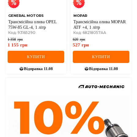
GENERAL MOTORS
MOPAR
Трансмісійна олива OPEL
Трансмісійна олива MOPAR
75W-85 GL-4, 1 літр
ATF +4, 1 літр
Код: 93165290
Код: 68218057AA
1 358
грн
620
грн
1 155
грн
527
грн
КУПИТИ
КУПИТИ
Відправка
11.08
Відправка
11.08