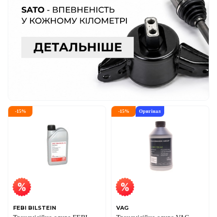
-
15
%
-
15
%
Оригінал
FEBI BILSTEIN
VAG