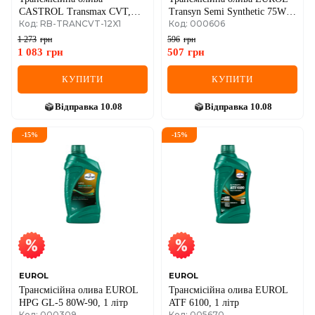
CASTROL Transmax CVT,
Transyn Semi Synthetic 75W-
Код: RB-TRANCVT-12X1
Код: 000606
літр
90 GL-4/5, 1 літр
1 273
грн
596
грн
1 083
грн
507
грн
КУПИТИ
КУПИТИ
Відправка
10.08
Відправка
10.08
-
15
%
-
15
%
EUROL
EUROL
Трансмісійна олива EUROL
Трансмісійна олива EUROL
HPG GL-5 80W-90, 1 літр
ATF 6100, 1 літр
Код: 000309
Код: 005670