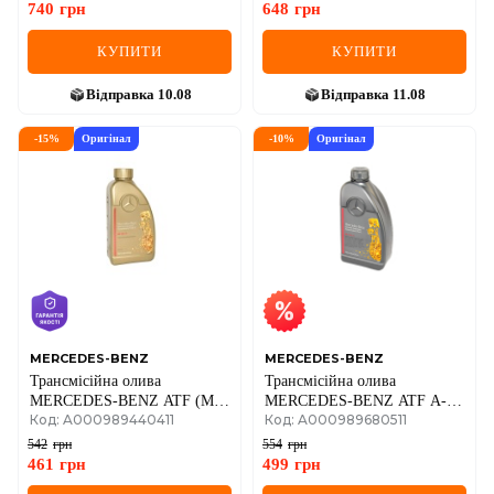
740
грн
648
грн
КУПИТИ
КУПИТИ
Відправка
10.08
Відправка
11.08
-
15
%
Оригінал
-
10
%
Оригінал
MERCEDES-BENZ
MERCEDES-BENZ
Трансмісійна олива
Трансмісійна олива
MERCEDES-BENZ ATF (МВ
MERCEDES-BENZ ATF A-
Код: A000989440411
Код: A000989680511
236.15), 1 літр
Klasse (MB 236.14), 1 літр
542
грн
554
грн
461
грн
499
грн