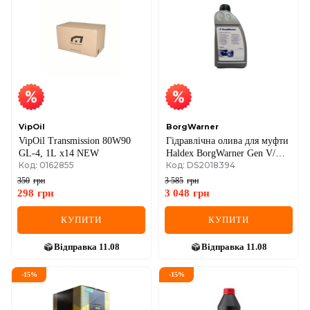
VipOil
BorgWarner
VipOil Transmission 80W90
Гідравлічна олива для муфти
GL-4, 1L x14 NEW
Haldex BorgWarner Gen V/VI,
Код: 0162855
Код: DS2018394
0,85 літра
350
грн
3 585
грн
298
грн
3 048
грн
КУПИТИ
КУПИТИ
Відправка
11.08
Відправка
11.08
-
15
%
-
15
%