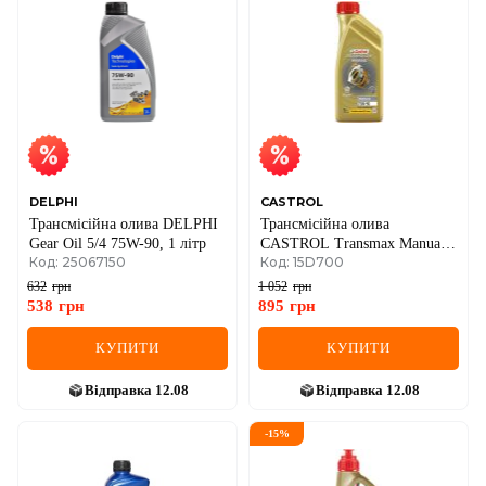
DELPHI
CASTROL
Трансмісійна олива DELPHI
Трансмісійна олива
Gear Oil 5/4 75W-90, 1 літр
CASTROL Transmax Manual
Код: 25067150
Код: 15D700
Transaxle 75W-90, 1 літр
632
грн
1 052
грн
538
грн
895
грн
КУПИТИ
КУПИТИ
Відправка
12.08
Відправка
12.08
-
15
%