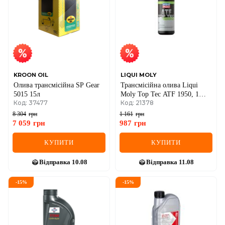
KROON OIL
LIQUI MOLY
Олива трансмісійна SP Gear
Трансмісійна олива Liqui
5015 15л
Moly Top Tec ATF 1950, 1
Код: 37477
Код: 21378
літр
8 304
грн
1 161
грн
7 059
грн
987
грн
КУПИТИ
КУПИТИ
Відправка
10.08
Відправка
11.08
-
15
%
-
15
%