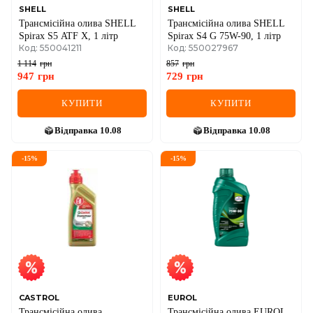
SHELL
SHELL
Трансмісійна олива SHELL
Трансмісійна олива SHELL
Spirax S5 ATF X, 1 літр
Spirax S4 G 75W-90, 1 літр
Код: 550041211
Код: 550027967
1 114
грн
857
грн
947
грн
729
грн
КУПИТИ
КУПИТИ
Відправка
10.08
Відправка
10.08
-
15
%
-
15
%
CASTROL
EUROL
Трансмісійна олива
Трансмісійна олива EUROL