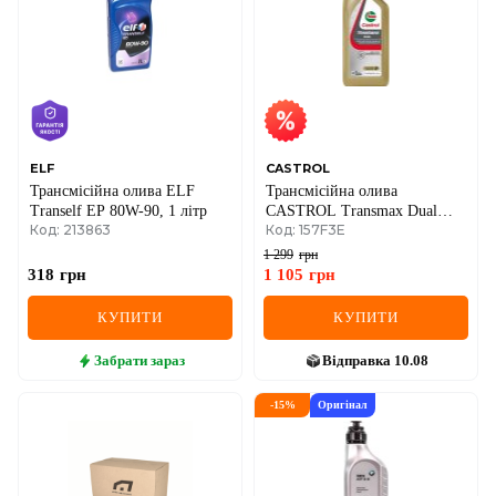
ELF
CASTROL
Трансмісійна олива ELF
Трансмісійна олива
Tranself EP 80W-90, 1 літр
CASTROL Transmax Dual
Код: 213863
Код: 157F3E
75W, 1 літр
1 299
грн
318
грн
1 105
грн
КУПИТИ
КУПИТИ
Забрати
зараз
Відправка
10.08
-
15
%
Оригінал