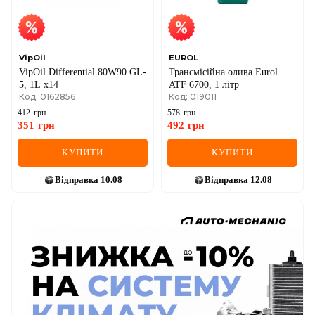
VipOil
EUROL
VipOil Differential 80W90 GL-
Трансмісійна олива Eurol
5, 1L x14
ATF 6700, 1 літр
Код: 0162856
Код: 019011
412
грн
578
грн
351
грн
492
грн
КУПИТИ
КУПИТИ
Відправка
10.08
Відправка
12.08