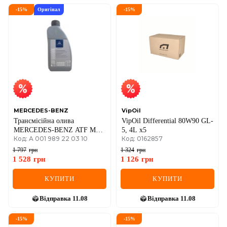
-
15
%
Оригінал
-
15
%
MERCEDES-BENZ
VipOil
Трансмісійна олива
VipOil Differential 80W90 GL-
MERCEDES-BENZ ATF MB
5, 4L x5
Код: A 001 989 22 03 10
Код: 0162857
236.11, 1 літр
1 797
грн
1 324
грн
1 528
грн
1 126
грн
КУПИТИ
КУПИТИ
Відправка
11.08
Відправка
11.08
-
15
%
-
15
%