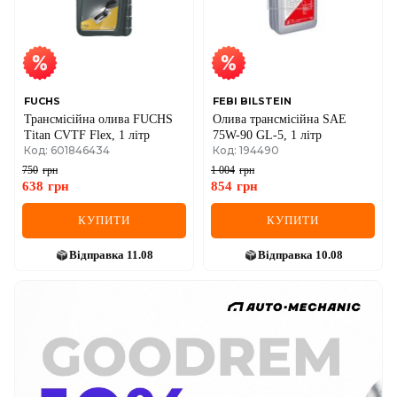
FUCHS
FEBI BILSTEIN
Трансмісійна олива FUCHS
Олива трансмісійна SAE
Titan CVTF Flex, 1 літр
75W-90 GL-5, 1 літр
Код: 601846434
Код: 194490
750
грн
1 004
грн
638
грн
854
грн
КУПИТИ
КУПИТИ
Відправка
11.08
Відправка
10.08