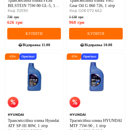
Трансмісійна олива FEBI
Трансмісійна олива VAG
BILSTEIN 75W-90 GL-5, 1
Gear Oil G 060 726, 1 літр
Код: 32590
Код: G06 072 6A2
літр
736
грн
1 138
грн
626
грн
968
грн
КУПИТИ
КУПИТИ
Відправка
11.08
Відправка
10.08
-
15
%
Оригінал
-
15
%
Оригінал
HYUNDAI
HYUNDAI
Трансміссійна олива Hyundai
Трасмісійна олива HYUNDAI
ATF SP-III 80W, 1 літр
MTF 75W-90 , 1 літр