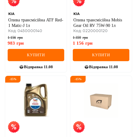
KIA
KIA
Олива трансмісійна ATF Red-
Олива трансмісійна Mobis
1 Matic-J 1л
Gear Oil RV 75W-90 1л
Код: 0450000140
Код: 0220000120
1 156
грн
1 359
грн
983
грн
1 156
грн
КУПИТИ
КУПИТИ
Відправка
11.08
Відправка
11.08
-
15
%
-
15
%