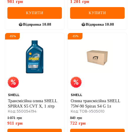
981
грн
1 201
грн
КУПИТИ
КУПИТИ
Відправка
10.08
Відправка
10.08
-
15
%
-
15
%
SHELL
SHELL
Трансмісійна олива SHELL
Олива трансмісійна SHELL
SPIRAX S5 CVT X, 1 літр
75W-90 Spirax S4 G 1л
Код: 550054194
Код: ТОВ-У505010
1 071
грн
849
грн
911
грн
722
грн