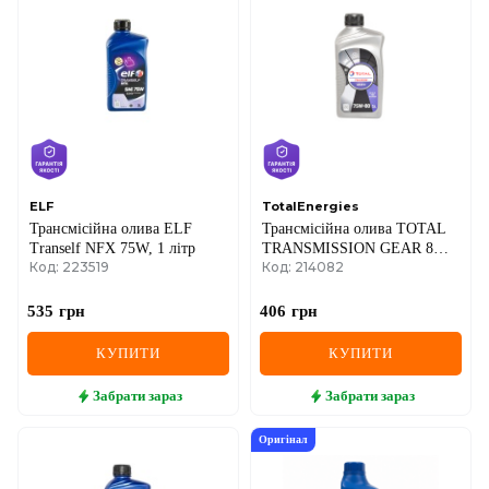
DS
FIAT
FORD
FORD USA
GEELY
ELF
TotalEnergies
Трансмісійна олива ELF
Трансмісійна олива TOTAL
GMC
Tranself NFX 75W, 1 літр
TRANSMISSION GEAR 8
Код: 223519
Код: 214082
75W-80, 1 літр
GREAT WALL
535
грн
406
грн
HAVAL
КУПИТИ
КУПИТИ
HONDA
Забрати
зараз
Забрати
зараз
HYUNDAI
Оригінал
INFINITI