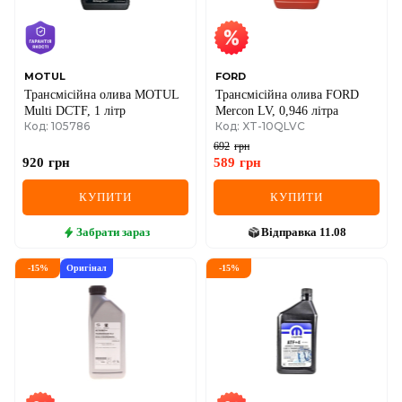
SEAT
SKODA
SMART
MOTUL
FORD
Трансмісійна олива MOTUL
Трансмісійна олива FORD
Multi DCTF, 1 літр
Mercon LV, 0,946 літра
SSANGYONG
Код: 105786
Код: XT-10QLVC
692
грн
SUBARU
920
грн
589
грн
SUZUKI
КУПИТИ
КУПИТИ
TESLA
Забрати
зараз
Відправка
11.08
TOYOTA
-
15
%
Оригінал
-
15
%
VOLVO
VW
ZEEKR