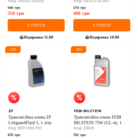
Код: 04500-00100
Код: 04300-5L1A0
646
грн
574
грн
550
грн
488
грн
КУПИТИ
КУПИТИ
Відправка
11.08
Відправка
10.08
-
15
%
-
15
%
ZF
FEBI BILSTEIN
Трансмісійна олива ZF
Трансмісійна олива FEBI
LifeguardFluid 5, 1 літр
BILSTEIN 75W (GL-4), 1
Код: S671.090.170
Код: 21829
літр
870
грн
762
грн