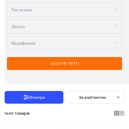
BMW
Тип кузова
BYD
Двигун
CADILLAC
Модифікація
CHERY
CHEVROLET
ДОДАТИ АВТО
CHRYSLER
CITROËN
DACIA
Фільтри
За рейтингом
DAEWOO
1440
товарів
DODGE