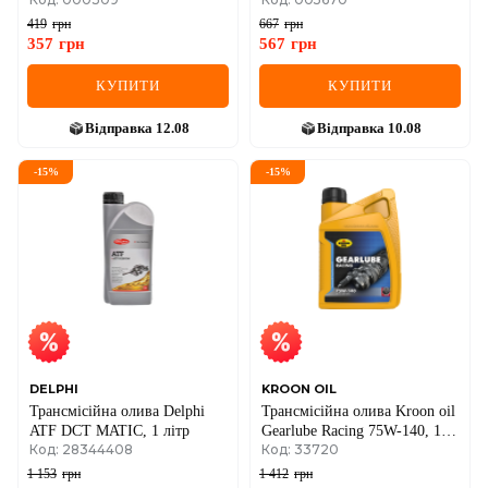
419
грн
667
грн
357
грн
567
грн
КУПИТИ
КУПИТИ
Відправка
12.08
Відправка
10.08
-
15
%
-
15
%
DELPHI
KROON OIL
Трансмісійна олива Delphi
Трансмісійна олива Kroon oil
ATF DCT MATIC, 1 літр
Gearlube Racing 75W-140, 1
Код: 28344408
Код: 33720
літр
1 153
грн
1 412
грн