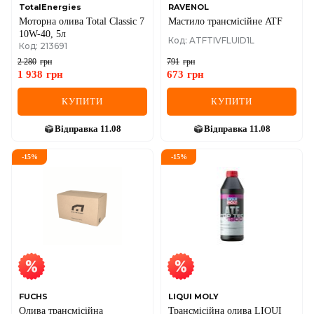
TotalEnergies
RAVENOL
Моторна олива Total Classic 7
Мастило трансмісійне ATF
10W-40, 5л
Код: ATFTIVFLUID1L
Код: 213691
2 280
грн
791
грн
1 938
грн
673
грн
КУПИТИ
КУПИТИ
Відправка
11.08
Відправка
11.08
-
15
%
-
15
%
FUCHS
LIQUI MOLY
Олива трансмісійна
Трансмісійна олива LIQUI