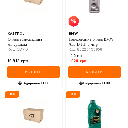
CASTROL
BMW
Олива трансмісійна
Трансмісійна олива BMW
мінеральна
ATF D-III, 1 літр
Код: 15D713
Код: 83229407858
1 915
грн
16 913
грн
1 628
грн
КУПИТИ
КУПИТИ
Відправка
11.08
Відправка
11.08
-
15
%
-
15
%