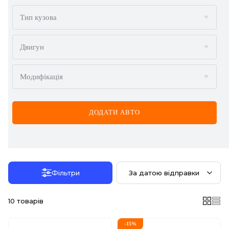
BMW
Тип кузова
BYD
Двигун
CADILLAC
Модифікація
CHERY
CHEVROLET
ДОДАТИ АВТО
CHRYSLER
CITROËN
DACIA
Фільтри
За датою відправки
DAEWOO
10
товарів
DODGE
-
15
%