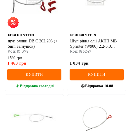
MINI
MITSUBISHI
NISSAN
FEBI BILSTEIN
FEBI BILSTEIN
щуп оливи DB C 202,203 (+
Щуп рівня олії АКПП MB
OPEL
5шт. заглушок)
Sprinter (W906) 2.2-3.0
Код: 101378
Код: 186247
CDI/1.8-3.5 06-18 (722.9)
PEUGEOT
1 539
грн
1 463
грн
1 034
грн
POLESTAR
КУПИТИ
КУПИТИ
PORSCHE
Відправка
сьогодні
Відправка
10.08
RAM
RAVON
RENAULT