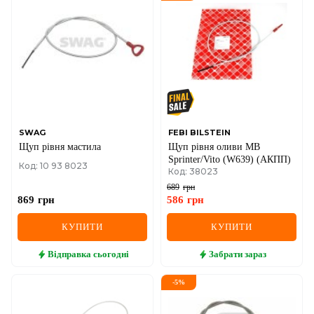
DS
FIAT
FORD
FORD USA
GEELY
SWAG
FEBI BILSTEIN
Щуп рівня мастила
Щуп рівня оливи MB
GMC
Sprinter/Vito (W639) (АКПП)
Код: 10 93 8023
Код: 38023
GREAT WALL
689
грн
869
грн
586
грн
HAVAL
КУПИТИ
КУПИТИ
HONDA
Відправка
сьогодні
Забрати
зараз
HYUNDAI
-
5
%
INFINITI