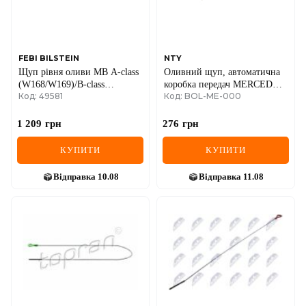
SEAT
SKODA
SMART
FEBI BILSTEIN
NTY
Щуп рівня оливи MB A-class
Оливний щуп, автоматична
(W168/W169)/B-class
коробка передач MERCEDES-
SSANGYONG
Код: 49581
Код: BOL-ME-000
(W245/W246) 97-18
BENZ E-CLASS (W210,
W211, W212), SLK (R170,
SUBARU
R171), C-CLASS (W203,
1 209
грн
276
грн
W204), G-CLASS (W463), M-
SUZUKI
CLASS (W163), S-CLASS
КУПИТИ
КУПИТИ
(W140, W220, W221),
SPRINTER (901-906), VITO
TESLA
Відправка
10.08
Відправка
11.08
(W639)
TOYOTA
VOLVO
VW
ZEEKR