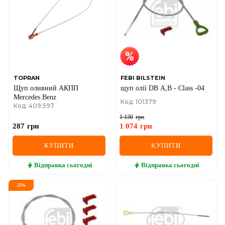
IVECO
JAGUAR
JEEP
KIA
TOPRAN
FEBI BILSTEIN
Щуп оливний АКПП
щуп олії DB A,B - Class -04
LANCIA
Mercedes Benz
Код: 101379
Код: 409 597
LAND ROVER
1 130
грн
287
грн
1 074
грн
LEXUS
КУПИТИ
КУПИТИ
LINCOLN
Відправка
сьогодні
Відправка
сьогодні
MAZDA
-
5
%
MERCEDES-BENZ
MG