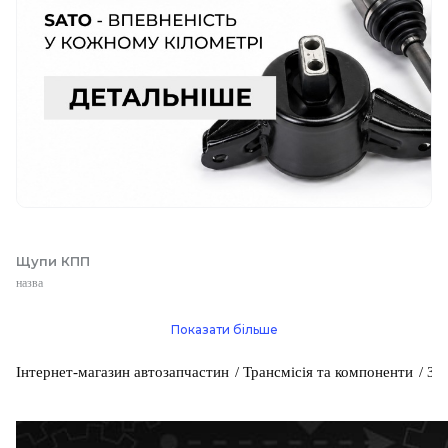
Щупи КПП
назва
Показати більше
Інтернет-магазин автозапчастин
Трансмісія та компоненти
За