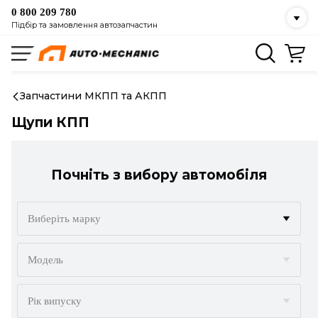
0 800 209 780
Підбір та замовлення автозапчастин
Запчастини МКПП та АКПП
Щупи КПП
Почніть з вибору автомобіля
Виберіть марку
ACURA
Модель
ALFA ROMEO
Рік випуску
AUDI