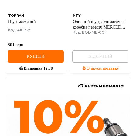
TOPRAN
NTY
Щуп масляний
Оливний щуп, автоматична
коробка передач MERCEDES-
Код: 410 529
Код: BOL-ME-001
BENZ A-CLASS (W168,
W169, W176), B-CLASS
(W245, W246, W242), GLA-
601
грн
CLASS (X156), VANEO (414)
КУПИТИ
ВІДСУТНІЙ
Відправка
12.08
Очікуєм поставку