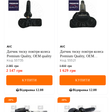
AIC
AIC
Датчик тиску повiтря колеса
Датчик тиску повiтря колеса
Premium Quality, OEM quality
Premium Quality, OEM
Код: 55735
Код: 55521
Quality
2 385
грн
1 810
грн
2 147
грн
1 629
грн
КУПИТИ
КУПИТИ
Відправка
12.08
Відправка
12.08
-
10
%
-
10
%