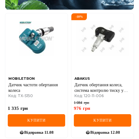
-
10
%
MOBILETRON
ABAKUS
Датчик частоти обертання
Датчик обертання колеса,
колеса
система контролю тиску у
Код: TX-S150
Код: 120-11-006
шинах
1 084
грн
1 335
грн
976
грн
КУПИТИ
КУПИТИ
Відправка
11.08
Відправка
12.08