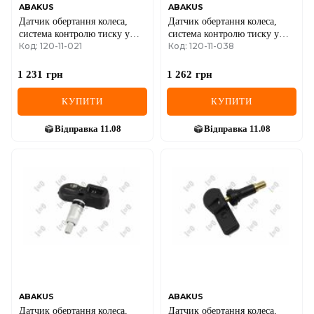
ABAKUS
ABAKUS
Датчик обертання колеса,
Датчик обертання колеса,
система контролю тиску у
система контролю тиску у
Код: 120-11-021
Код: 120-11-038
шинах
шинах
1 231
грн
1 262
грн
КУПИТИ
КУПИТИ
Відправка
11.08
Відправка
11.08
ABAKUS
ABAKUS
Датчик обертання колеса,
Датчик обертання колеса,