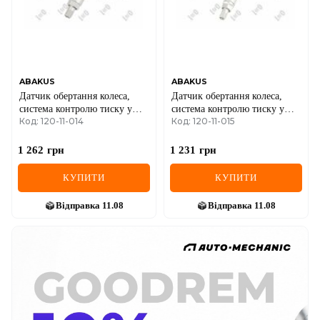
ABAKUS
ABAKUS
Датчик обертання колеса,
Датчик обертання колеса,
система контролю тиску у
система контролю тиску у
Код: 120-11-014
Код: 120-11-015
шинах
шинах
1 262
грн
1 231
грн
КУПИТИ
КУПИТИ
Відправка
11.08
Відправка
11.08