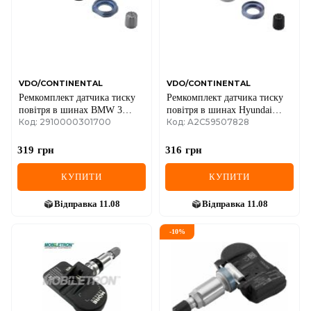
MINI
MITSUBISHI
NISSAN
VDO/CONTINENTAL
VDO/CONTINENTAL
Ремкомплект датчика тиску
Ремкомплект датчика тиску
OPEL
повітря в шинах BMW 3
повітря в шинах Hyundai
Код: 2910000301700
Код: A2C59507828
(F30/F80)/i3 (I01)/X5
i20/i30/Ioniq/Kia
(F15/F85)/X6 (F16/F86) 13-
Niro/Sportage 09-
PEUGEOT
B38/B47/B48/N55/N57
319
грн
316
грн
POLESTAR
КУПИТИ
КУПИТИ
PORSCHE
Відправка
11.08
Відправка
11.08
RAM
-
10
%
RAVON
RENAULT