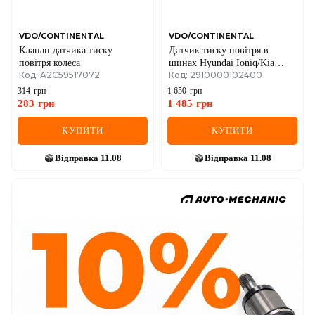
VDO/CONTINENTAL
VDO/CONTINENTAL
Клапан датчика тиску
Датчик тиску повітря в
повітря колеса
шинах Hyundai Ioniq/Kia
Код: A2C59517072
Код: 2910000102400
Niro/Sportage 15-
314
грн
1 650
грн
283
грн
1 485
грн
КУПИТИ
КУПИТИ
Відправка
11.08
Відправка
11.08