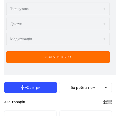
BMW
Тип кузова
BYD
Двигун
CADILLAC
Модифікація
CHERY
CHEVROLET
ДОДАТИ АВТО
CHRYSLER
CITROËN
DACIA
Фільтри
За рейтингом
DAEWOO
325
товарів
DODGE