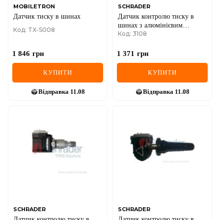
MOBILETRON
SCHRADER
Датчик тиску в шинах
Датчик контролю тиску в
шинах з алюмінієвим
Код: TX-S008
Код: 3108
клапаном Volkswagen
1 846
грн
1 371
грн
КУПИТИ
КУПИТИ
Відправка
11.08
Відправка
11.08
SCHRADER
SCHRADER
Датчик контролю тиску в
Датчик контролю тиску в