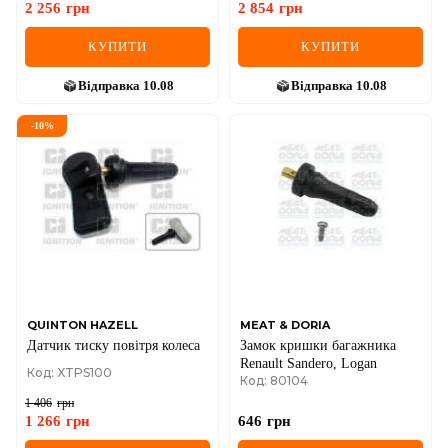
2 256
грн
2 854
грн
КУПИТИ
КУПИТИ
Відправка
10.08
Відправка
10.08
-
10
%
QUINTON HAZELL
MEAT & DORIA
Датчик тиску повiтря колеса
Замок кришки багажника
Renault Sandero, Logan
Код: XTPS100
Код: 80104
1 406
грн
1 266
грн
646
грн