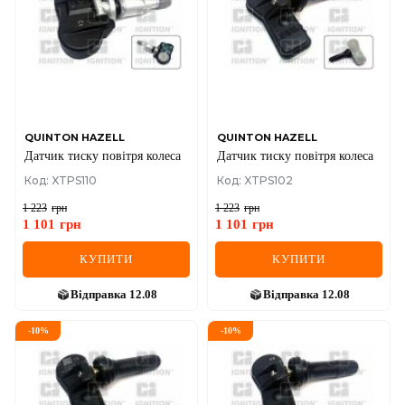
QUINTON HAZELL
QUINTON HAZELL
Датчик тиску повiтря колеса
Датчик тиску повiтря колеса
Код: XTPS110
Код: XTPS102
1 223
грн
1 223
грн
1 101
грн
1 101
грн
КУПИТИ
КУПИТИ
Відправка
12.08
Відправка
12.08
-
10
%
-
10
%