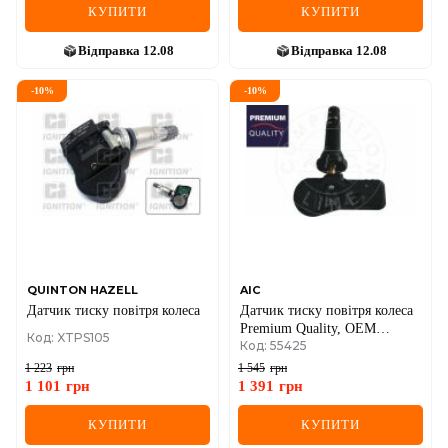
КУПИТИ
КУПИТИ
Відправка
12.08
Відправка
12.08
-
10
%
-
10
%
QUINTON HAZELL
AIC
Датчик тиску повiтря колеса
Датчик тиску повiтря колеса
Premium Quality, OEM
Код: XTPS105
Код: 55425
Quality
1 223
грн
1 545
грн
1 101
грн
1 391
грн
КУПИТИ
КУПИТИ