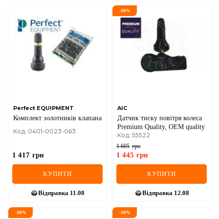
-
10
%
Perfect EQUIPMENT
AIC
Комплект золотників клапана
Датчик тиску повiтря колеса
Premium Quality, OEM quality
Код: 0401-0023-063
Код: 55522
1 605
грн
1 417
грн
1 445
грн
КУПИТИ
КУПИТИ
Відправка
11.08
Відправка
12.08
-
10
%
-
10
%