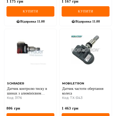
1 175
грн
1 167
грн
КУПИТИ
КУПИТИ
Відправка
11.08
Відправка
11.08
SCHRADER
MOBILETRON
Датчик контролю тиску в
Датчик частоти обертання
шинах з алюмінієвим
колеса
Код: 3176
Код: TX-S143
клапаном Mitsubishi
806
грн
1 463
грн