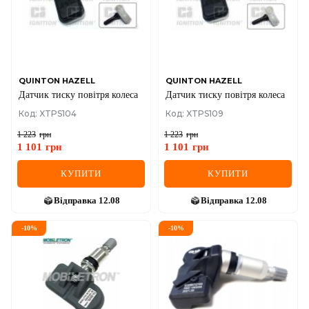
QUINTON HAZELL
QUINTON HAZELL
Датчик тиску повiтря колеса
Датчик тиску повiтря колеса
Код: XTPS104
Код: XTPS109
1 223
грн
1 223
грн
1 101
грн
1 101
грн
КУПИТИ
КУПИТИ
Відправка
12.08
Відправка
12.08
-
10
%
-
10
%