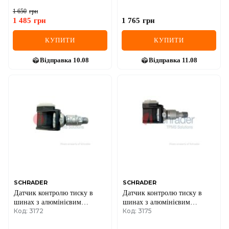
1 650
грн
1 485
грн
1 765
грн
КУПИТИ
КУПИТИ
Відправка
10.08
Відправка
11.08
SCHRADER
SCHRADER
Датчик контролю тиску в
Датчик контролю тиску в
шинах з алюмінієвим
шинах з алюмінієвим
Код: 3172
Код: 3175
клапаном HKMC
клапаном Nissan