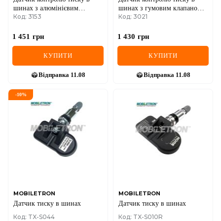
шинах з алюмінієвим
шинах з гумовим клапаном
Код: 3153
Код: 3021
клапаном BMW
Ford
1 451
грн
1 430
грн
КУПИТИ
КУПИТИ
Відправка
11.08
Відправка
11.08
-
10
%
MOBILETRON
MOBILETRON
Датчик тиску в шинах
Датчик тиску в шинах
Код: TX-S044
Код: TX-S010R