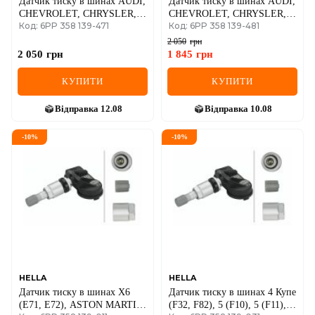
Датчик тиску в шинах AUDI,
Датчик тиску в шинах AUDI,
CHEVROLET, CHRYSLER,
CHEVROLET, CHRYSLER,
Код: 6PP 358 139-471
Код: 6PP 358 139-481
CITROEN, DODGE, KIA
CITROEN, DODGE, KIA
2 050
грн
2 050
грн
1 845
грн
КУПИТИ
КУПИТИ
Відправка
12.08
Відправка
10.08
-
10
%
-
10
%
HELLA
HELLA
Датчик тиску в шинах X6
Датчик тиску в шинах 4 Купе
(E71, E72), ASTON MARTIN,
(F32, F82), 5 (F10), 5 (F11),