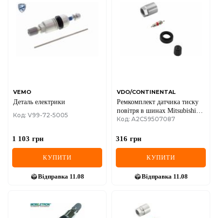
DS
FIAT
FORD
FORD USA
GEELY
VEMO
VDO/CONTINENTAL
Деталь електрики
Ремкомплект датчика тиску
GMC
повітря в шинах Mitsubishi
Код: V99-72-5005
Код: A2C59507087
L200/Outlander 07-
GREAT WALL
1 103
грн
316
грн
HAVAL
КУПИТИ
КУПИТИ
HONDA
Відправка
11.08
Відправка
11.08
HYUNDAI
INFINITI