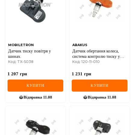
MOBILETRON
ABAKUS
Датчик тиску повітря у
Датчик обертання колеса,
шинах.
система контролю тиску у
Код: TX-S038
Код: 120-11-010
шинах
1 207
грн
1 231
грн
КУПИТИ
КУПИТИ
Відправка
11.08
Відправка
11.08