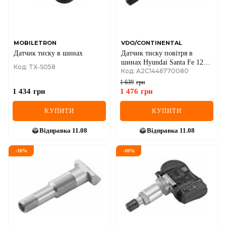
SEAT
SKODA
SMART
MOBILETRON
VDO/CONTINENTAL
Датчик тиску в шинах
Датчик тиску повітря в
шинах Hyundai Santa Fe 12-
SSANGYONG
Код: TX-S058
Код: A2C1446770080
18
1 639
грн
SUBARU
1 434
грн
1 476
грн
SUZUKI
КУПИТИ
КУПИТИ
TESLA
Відправка
11.08
Відправка
11.08
TOYOTA
-
10
%
-
10
%
VOLVO
VW
ZEEKR