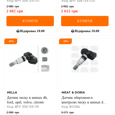
Код: 6PP 358 139-011
Код: 6PP 358 139-031
MASERATI, TESLA
X4 (F26), MINI
2 980
грн
2 902
грн
2 682
грн
2 612
грн
КУПИТИ
КУПИТИ
Відправка
10.08
Відправка
10.08
-
10
%
-
10
%
HELLA
MEAT & DORIA
Датчик тиску в шинах db,
Датчик обертання и
ford, opel, volvo, citroen
контролю тиску в шинах db,
Код: 6PP 358 139-191
Код: 80084
ford, opel, volvo, citroen
2 506
грн
3 171
грн