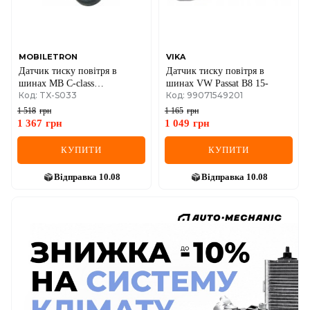
MOBILETRON
VIKA
Датчик тиску повітря в
Датчик тиску повітря в
шинах MB C-class
шинах VW Passat B8 15-
Код: TX-S033
Код: 99071549201
(W204/W205)/E-class (E212)
09-
1 518
грн
1 165
грн
1 367
грн
1 049
грн
КУПИТИ
КУПИТИ
Відправка
10.08
Відправка
10.08