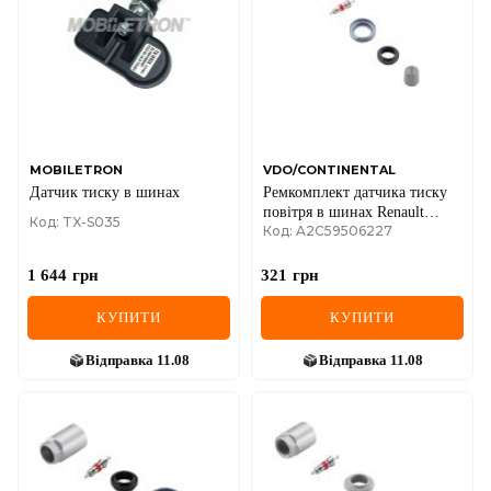
IVECO
JAGUAR
JEEP
KIA
MOBILETRON
VDO/CONTINENTAL
Датчик тиску в шинах
Ремкомплект датчика тиску
LANCIA
повітря в шинах Renault
Код: TX-S035
Код: A2C59506227
Kadjar/Koleos /Megane/Scenic
LAND ROVER
08-
1 644
грн
321
грн
LEXUS
КУПИТИ
КУПИТИ
LINCOLN
Відправка
11.08
Відправка
11.08
MAZDA
MERCEDES-BENZ
MG