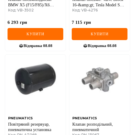
BMW X5 (F15/F85)/X6
16-&amp;gt; Tesla Model S
Код: VB-3502
Код: VB-4276
(F16/F86) 13-19
(5YJS)/Model X (5YJX)
B47/N20/N47/N55/N57/N63
102791900
6 293
грн
7 115
грн
КУПИТИ
КУПИТИ
Відправка
08.08
Відправка
08.08
PNEUMATICS
PNEUMATICS
Повітряний резервуар,
Клапан розподільний,
пневматична установка
пневматичний
Код: PN-AT068
Код: PN-13067