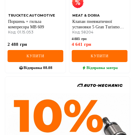
TRUCKTEC AUTOMOTIVE
MEAT & DORIA
Поршень + гильза
Клапан пневматичної
компресора MB 609
установки 5 Gran Turismo
Код: 01.15.053
Код: 58204
(F07) 530 d 12-17, 7750 i, Li
08-12 BMW
4 885
грн
2 488
грн
4 641
грн
КУПИТИ
КУПИТИ
Відправка
08.08
Відправка
завтра