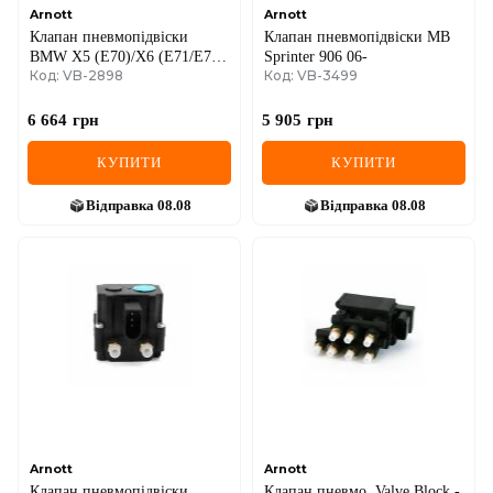
Arnott
Arnott
Клапан пневмопідвіски
Клапан пневмопідвіски MB
BMW X5 (E70)/X6 (E71/E72)
Sprinter 906 06-
Код: VB-2898
Код: VB-3499
06-14
M57/N52/N54/N55/N57/N62/N63
6 664
грн
5 905
грн
КУПИТИ
КУПИТИ
Відправка
08.08
Відправка
08.08
Arnott
Arnott
Клапан пневмопідвіски
Клапан пневмо. Valve Block -