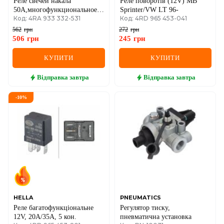
Реле свечей накала
Реле поворотів (12V) MB
50A,многофункциональное
Sprinter/VW LT 96-
Код: 4RA 933 332-531
Код: 4RD 965 453-041
реле
562
грн
272
грн
506
грн
245
грн
КУПИТИ
КУПИТИ
Відправка
завтра
Відправка
завтра
-
10
%
HELLA
PNEUMATICS
Реле багатофункціональне
Регулятор тиску,
12V, 20A/35A, 5 кон.
пневматична установка