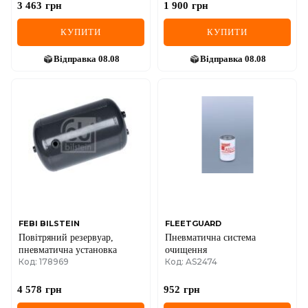
3 463
грн
1 900
грн
КУПИТИ
КУПИТИ
Відправка
08.08
Відправка
08.08
FEBI BILSTEIN
FLEETGUARD
Повітряний резервуар,
Пневматична система
пневматична установка
очищення
Код: 178969
Код: AS2474
4 578
грн
952
грн