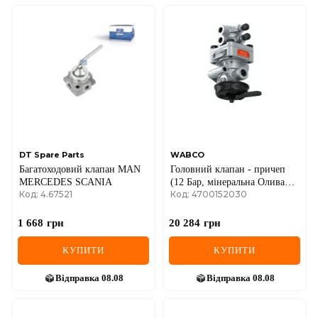
DT Spare Parts
WABCO
Багатоходовий клапан MAN
Головний клапан - причеп
MERCEDES SCANIA
(12 Бар, мінеральна Олива
Код: 4.67521
Код: 4700152030
AGRO) CASE FENDT JOHN
DEERE NEW HOLLAND
1 668
грн
20 284
грн
КУПИТИ
КУПИТИ
Відправка
08.08
Відправка
08.08