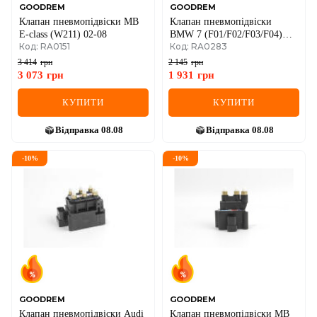
GOODREM
GOODREM
Клапан пневмопідвіски MB
Клапан пневмопідвіски
E-class (W211) 02-08
BMW 7 (F01/F02/F03/F04)
Код: RA0151
Код: RA0283
08-15/5 (F07/F11) 12-17
3 414
грн
2 145
грн
3 073
грн
1 931
грн
КУПИТИ
КУПИТИ
Відправка
08.08
Відправка
08.08
-
10
%
-
10
%
GOODREM
GOODREM
Клапан пневмопідвіски Audi
Клапан пневмопідвіски MB