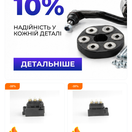
-
10
%
-
10
%