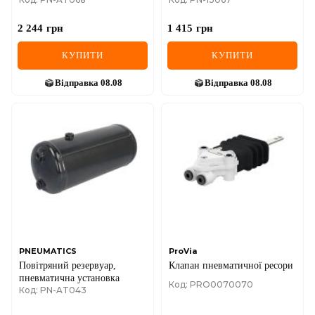
2 244
грн
1 415
грн
КУПИТИ
КУПИТИ
Відправка
08.08
Відправка
08.08
PNEUMATICS
ProVia
Повітряний резервуар,
Клапан пневматичної ресори
пневматична установка
Код: PRO0070070
Код: PN-AT043