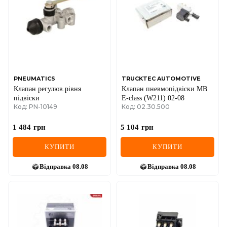
IVECO
JAGUAR
JEEP
KIA
PNEUMATICS
TRUCKTEC AUTOMOTIVE
Клапан регулюв.рівня
Клапан пневмопідвіски MB
LANCIA
підвіски
E-class (W211) 02-08
Код: PN-10149
Код: 02.30.500
LAND ROVER
1 484
грн
5 104
грн
LEXUS
КУПИТИ
КУПИТИ
LINCOLN
Відправка
08.08
Відправка
08.08
MAZDA
MERCEDES-BENZ
MG