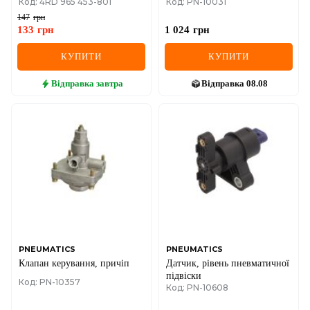
Код: 4RD 965 453-801
Код: PN-10031
147
грн
133
грн
1 024
грн
КУПИТИ
КУПИТИ
Відправка
завтра
Відправка
08.08
PNEUMATICS
PNEUMATICS
Клапан керування, причіп
Датчик, рівень пневматичної
підвіски
Код: PN-10357
Код: PN-10608