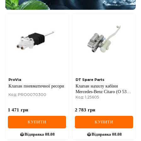
ProVia
DT Spare Parts
Клапан пневматичної ресори
Клапан нахилу кабіни
Mercedes-Benz Citaro (O 530)
Код: PRO0070300
Код: 1.25605
11–
1 471
грн
2 783
грн
КУПИТИ
КУПИТИ
Відправка
08.08
Відправка
08.08