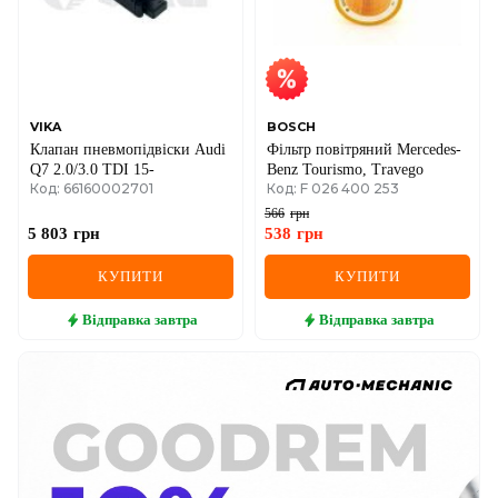
VIKA
BOSCH
Клапан пневмопідвіски Audi
Фільтр повітряний Mercedes-
Q7 2.0/3.0 TDI 15-
Benz Tourismo, Travego
Код: 66160002701
Код: F 026 400 253
566
грн
5 803
грн
538
грн
КУПИТИ
КУПИТИ
Відправка
завтра
Відправка
завтра