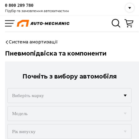
0 800 209 780
Підбір та замовлення автозапчастин
Система амортизації
Пневмопідвіска та компоненти
Почніть з вибору автомобіля
Виберіть марку
ACURA
Модель
ALFA ROMEO
Рік випуску
AUDI