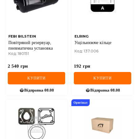
FEBI BILSTEIN
ELRING
Повітряний резервуар,
Ущільнююче кільце
пневматична установка
Код: 137.006
Код: 180151
2 540
грн
192
грн
КУПИТИ
КУПИТИ
Відправка
08.08
Відправка
08.08
Оригінал