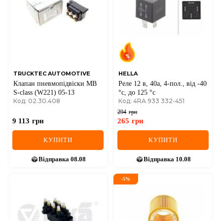
TRUCKTEC AUTOMOTIVE
HELLA
Клапан пневмопідвіски MB
Реле 12 в, 40a, 4-пол., від -40
S-class (W221) 05-13
°c, до 125 °c
Код: 02.30.408
Код: 4RA 933 332-451
294
грн
9 113
грн
265
грн
КУПИТИ
КУПИТИ
Відправка
08.08
Відправка
10.08
-
5
%