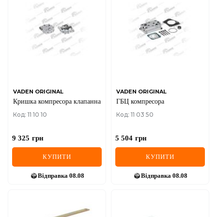
DS
FIAT
FORD
FORD USA
GEELY
VADEN ORIGINAL
VADEN ORIGINAL
Кришка компресора клапанна
ГБЦ компресора
GMC
Код: 11 10 10
Код: 11 03 50
GREAT WALL
9 325
грн
5 504
грн
HAVAL
КУПИТИ
КУПИТИ
HONDA
Відправка
08.08
Відправка
08.08
HYUNDAI
INFINITI