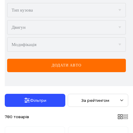
BMW
Тип кузова
BYD
Двигун
CADILLAC
Модифікація
CHERY
CHEVROLET
ДОДАТИ АВТО
CHRYSLER
CITROËN
DACIA
Фільтри
За рейтингом
DAEWOO
780
товарів
DODGE