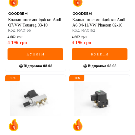
GOODREM
GOODREM
Клапан пневмопідвіски Audi
Клапан пневмопідвіски Audi
Q7/VW Touareg 03-10
A6 04-11/VW Phaeton 02-16
Код: RA0166
Код: RA0162
4 662
грн
4 662
грн
4 196
грн
4 196
грн
КУПИТИ
КУПИТИ
Відправка
08.08
Відправка
08.08
-
10
%
-
10
%