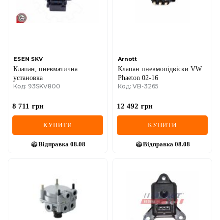
MINI
MITSUBISHI
NISSAN
ESEN SKV
Arnott
Клапан, пневматична
Клапан пневмопідвіски VW
OPEL
установка
Phaeton 02-16
Код: 93SKV800
Код: VB-3265
PEUGEOT
8 711
грн
12 492
грн
POLESTAR
КУПИТИ
КУПИТИ
PORSCHE
Відправка
08.08
Відправка
08.08
RAM
RAVON
RENAULT