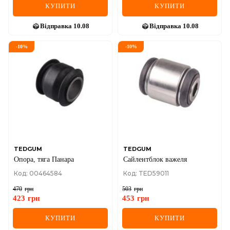
КУПИТИ
КУПИТИ
Відправка
10.08
Відправка
10.08
-
10
%
-
10
%
TEDGUM
TEDGUM
Опора, тяга Панара
Сайлентблок важеля
Код: 00464584
Код: TED59011
470
грн
503
грн
423
грн
453
грн
КУПИТИ
КУПИТИ