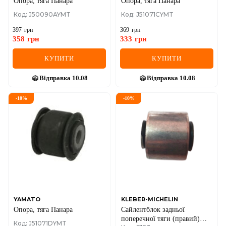
Опора, тяга Панара
Опора, тяга Панара
Код: J50090AYMT
Код: J51071CYMT
397
грн
369
грн
358
грн
333
грн
КУПИТИ
КУПИТИ
Відправка
10.08
Відправка
10.08
-
10
%
-
10
%
YAMATO
KLEBER-MICHELIN
Опора, тяга Панара
Сайлентблок задньої
поперечної тяги (правий)
Код: J51071DYMT