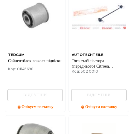
TEDGUM
AUTOTECHTEILE
Сайлентблок важеля підвіски
Тяга стабілізатора
(переднього) Citroen
Код: 01145698
Код: 502 0010
Berlingo/Peugeot Partner 08-
ВІДСУТНІЙ
ВІДСУТНІЙ
Очікуєм поставку
Очікуєм поставку