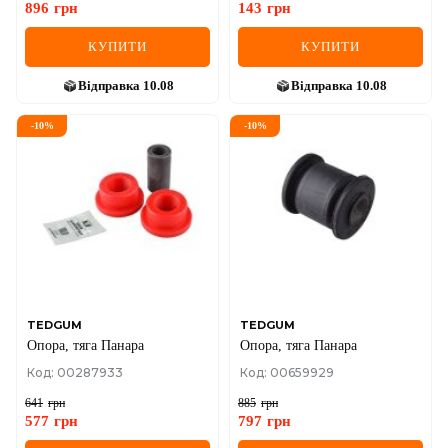
896
грн
143
грн
КУПИТИ
КУПИТИ
Відправка
10.08
Відправка
10.08
-
10
%
-
10
%
TEDGUM
TEDGUM
Опора, тяга Панара
Опора, тяга Панара
Код: 00287933
Код: 00659929
641
грн
885
грн
577
грн
797
грн