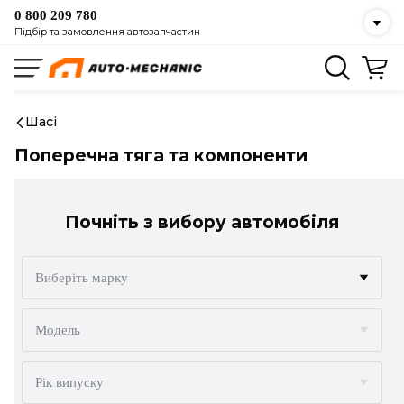
0 800 209 780
Підбір та замовлення автозапчастин
Шасі
Поперечна тяга та компоненти
Почніть з вибору автомобіля
Виберіть марку
ACURA
Модель
ALFA ROMEO
Рік випуску
AUDI