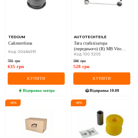
MINI
MITSUBISHI
NISSAN
TEDGUM
AUTOTECHTEILE
Сайлентблок
Тяга стабілізатора
OPEL
(переднього) (R) MB Vito
Код: 00464591
Код: 100 3205
(W638) CDI -03 (3205)
PEUGEOT
705
грн
586
грн
635
грн
528
грн
POLESTAR
КУПИТИ
КУПИТИ
PORSCHE
Відправка
завтра
Відправка
10.08
RAM
-
10
%
-
10
%
RAVON
RENAULT