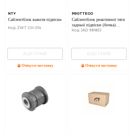
NTY
PROTTEGO
Сайлентблок важеля підвіски
Сайлентблок реактивної тяги
задньої підвіски (бочка)
Код: ZWT-CH-014
Код: JAD 98185J
ЛІВИЙ Renault Trafic II + III
/ Laguna III
ВІДСУТНІЙ
ВІДСУТНІЙ
Очікуєм поставку
Очікуєм поставку