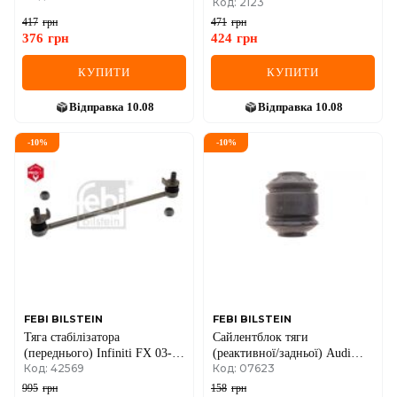
Код: 2123
(44х44х12) Renault Trafic +
Opel Vivaro 01->
417
грн
471
грн
376
грн
424
грн
КУПИТИ
КУПИТИ
Відправка
10.08
Відправка
10.08
-
10
%
-
10
%
FEBI BILSTEIN
FEBI BILSTEIN
Тяга стабілізатора
Сайлентблок тяги
(переднього) Infiniti FX 03-08
(реактивної/задньої) Audi
Код: 42569
Код: 07623
(L=320.5mm)
90/100/A6 84-97
995
грн
158
грн