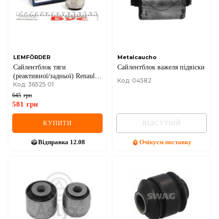
LEMFÖRDER
Metalcaucho
Сайлентблок тяги
Сайлентблок важеля підвіски
(реактивної/задньої) Renault
Код: 04582
Код: 36525 01
Trafic/Opel Vivaro 01- (L)
645
грн
581
грн
КУПИТИ
ВІДСУТНІЙ
Відправка
12.08
Очікуєм поставку