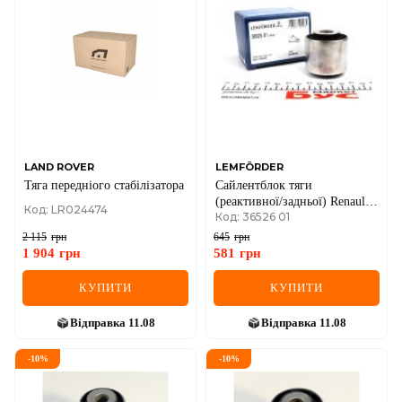
LAND ROVER
LEMFÖRDER
Тяга передніого стабілізатора
Сайлентблок тяги
(реактивної/задньої) Renault
Код: LR024474
Код: 36526 01
Trafic/Opel Vivaro 01- (R)
2 115
грн
645
грн
1 904
грн
581
грн
КУПИТИ
КУПИТИ
Відправка
11.08
Відправка
11.08
-
10
%
-
10
%