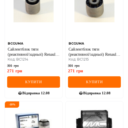
BCGUMA
BCGUMA
Сайлентблок тяги
Сайлентблок тяги
(реактивної/задньої) Renault
(реактивної/задньої) Renault
Код: BC1214
Код: BC1215
Trafic/Opel Vivaro 01- (L)
Trafic/Opel Vivaro 01- (R)
(44x12x44/34)
(40x12x44/35)
301
грн
301
грн
271
грн
271
грн
КУПИТИ
КУПИТИ
Відправка
12.08
Відправка
12.08
-
10
%