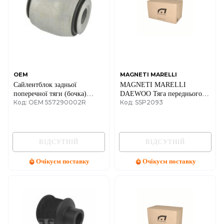
OEM
MAGNETI MARELLI
Сайлентблок задньої
MAGNETI MARELLI
поперечної тяги (бочка)
DAEWOO Тяга переднього
Код: OEM 557290002R
Код: SSP2093
Renault Trafic + Opel Vivaro
стабілізатора прав. Leganza
01-> (левый) 44х40х12
ВІДСУТНІЙ
ВІДСУТНІЙ
Очікуєм поставку
Очікуєм поставку