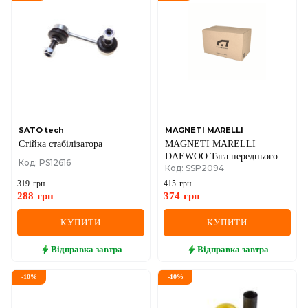
DS
FIAT
FORD
FORD USA
GEELY
SATO tech
MAGNETI MARELLI
Стійка стабілізатора
MAGNETI MARELLI
GMC
DAEWOO Тяга переднього
Код: PS12616
Код: SSP2094
стабілізатора лев. Leganza
GREAT WALL
319
грн
415
грн
288
грн
374
грн
HAVAL
КУПИТИ
КУПИТИ
HONDA
Відправка
завтра
Відправка
завтра
HYUNDAI
-
10
%
-
10
%
INFINITI