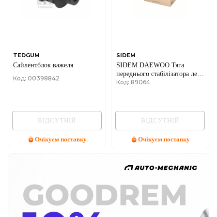
TEDGUM
SIDEM
Сайлентблок важеля
SIDEM DAEWOO Тяга
переднього стабілізатора лев.
Код: 00398842
Код: 89064
Leganza
ВІДСУТНІЙ
ВІДСУТНІЙ
Очікуєм поставку
Очікуєм поставку