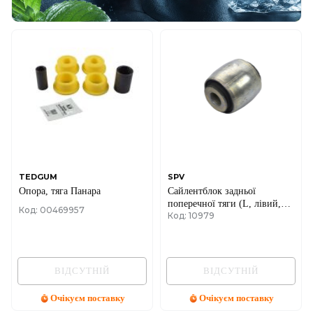
TEDGUM
SPV
Опора, тяга Панара
Сайлентблок задньої
поперечної тяги (L, лівий,
Код: 00469957
Код: 10979
бочка) 44х40х12 Renault
Trafic II + III / Laguna III
ВІДСУТНІЙ
ВІДСУТНІЙ
Очікуєм поставку
Очікуєм поставку