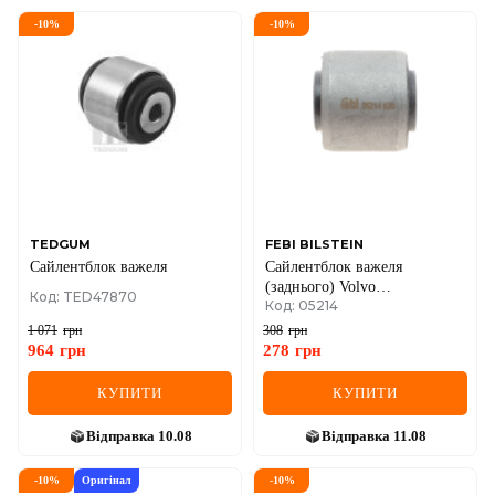
-
10
%
-
10
%
TEDGUM
FEBI BILSTEIN
Сайлентблок важеля
Сайлентблок важеля
(заднього) Volvo
Код: TED47870
Код: 05214
240/260/740/760 -92
1 071
грн
308
грн
964
грн
278
грн
КУПИТИ
КУПИТИ
Відправка
10.08
Відправка
11.08
-
10
%
Оригінал
-
10
%