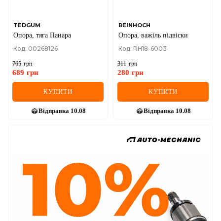
TEDGUM
REINHOCH
Опора, тяга Панара
Опора, важіль підвіски
Код: 00268126
Код: RH18-6003
765
грн
311
грн
689
грн
280
грн
КУПИТИ
КУПИТИ
Відправка
10.08
Відправка
10.08