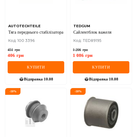
SEAT
SKODA
SMART
AUTOTECHTEILE
TEDGUM
Тяга переднього стабілізатора
Сайлентблок важеля
SSANGYONG
Код: 100 3396
Код: TED89195
451
грн
1 206
грн
SUBARU
406
грн
1 086
грн
SUZUKI
КУПИТИ
КУПИТИ
TESLA
Відправка
10.08
Відправка
10.08
TOYOTA
-
10
%
-
10
%
VOLVO
VW
ZEEKR