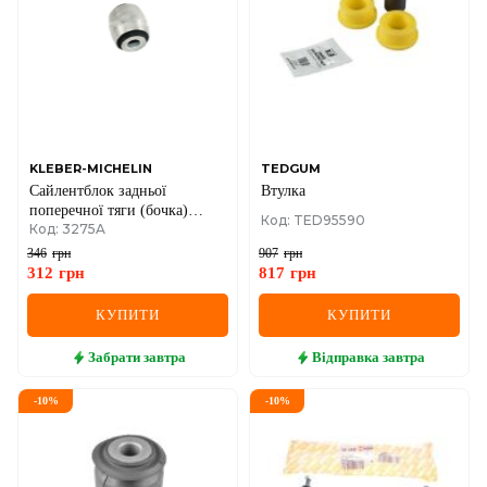
IVECO
JAGUAR
JEEP
KIA
KLEBER-MICHELIN
TEDGUM
Сайлентблок задньої
Втулка
LANCIA
поперечної тяги (бочка)
Код: TED95590
Код: 3275A
(лівий) (44х40х12) Renault
LAND ROVER
Trafic II + III / Laguna III
346
грн
907
грн
312
грн
817
грн
LEXUS
КУПИТИ
КУПИТИ
LINCOLN
Забрати
завтра
Відправка
завтра
MAZDA
-
10
%
-
10
%
MERCEDES-BENZ
MG