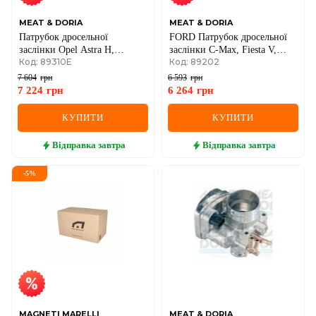
MEAT & DORIA
MEAT & DORIA
Патрубок дросельної
FORD Патрубок дросельної
заслінки Opel Astra H,
заслінки C-Max, Fiesta V,
Код: 89310E
Код: 89202
Signum, Vectra C, Zafira,
Focus II, Mondeo IV, S-Max
Chevrolet Cruze, Orlando
7 604
грн
6 593
грн
1.6/1.8 2005–
7 224
грн
6 264
грн
КУПИТИ
КУПИТИ
Відправка
завтра
Відправка
завтра
-
5
%
MAGNETI MARELLI
MEAT & DORIA