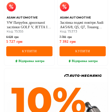
ASAM AUTOMOTIVE
ASAM AUTOMOTIVE
VW Патрубок дросельної
Заслінка подачі повітря Audi
заслінки GOLF V, JETTA III,
A4/5/6/8, Q5, Q7, Touareg
Код: 75355
Код: 75373
PASSAT B6
2.7/3.0TDI 03-VW
6 028
грн
7 781
грн
5 727
грн
7 392
грн
КУПИТИ
КУПИТИ
Відправка
завтра
Відправка
завтра