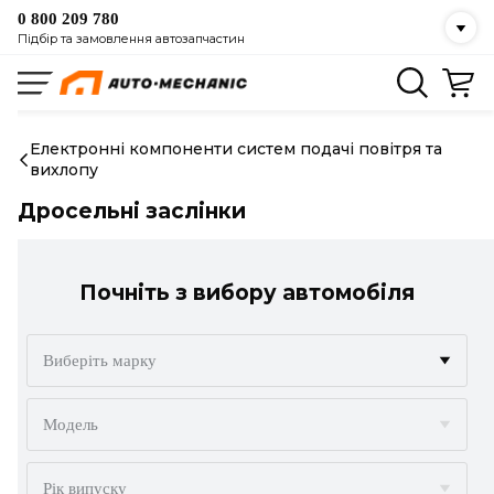
0 800 209 780
Підбір та замовлення автозапчастин
Електронні компоненти систем подачі повітря та
вихлопу
Дросельні заслінки
Почніть з вибору автомобіля
Виберіть марку
ACURA
Модель
ALFA ROMEO
Рік випуску