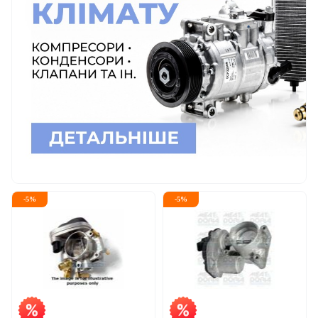
-
5
%
-
5
%