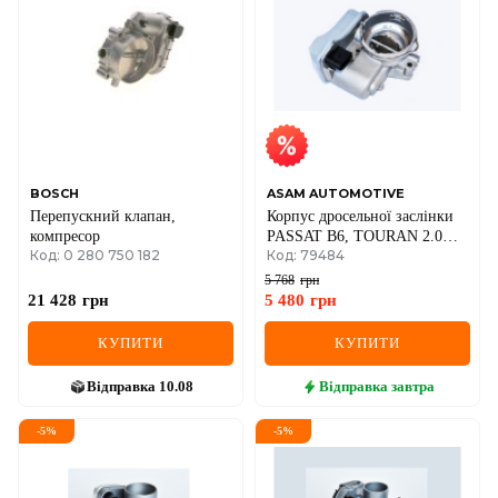
IVECO
JAGUAR
JEEP
KIA
BOSCH
ASAM AUTOMOTIVE
Перепускний клапан,
Корпус дросельної заслінки
LANCIA
компресор
PASSAT B6, TOURAN 2.0
Код: 0 280 750 182
Код: 79484
TDI 05-VW
LAND ROVER
5 768
грн
21 428
грн
5 480
грн
LEXUS
КУПИТИ
КУПИТИ
LINCOLN
Відправка
10.08
Відправка
завтра
MAZDA
-
5
%
-
5
%
MERCEDES-BENZ