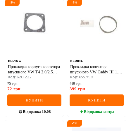
-
5
%
-
5
%
DS
FIAT
FORD
FORD USA
GEELY
ELRING
ELRING
Прокладка корпуса колектора
Прокладка колектора
GMC
впускного VW T4 2.0/2.5
впускного VW Caddy III 1.6
Код: 620.222
Код: 655.790
TDI 90-03
04-15
GREAT WALL
75
грн
419
грн
72
грн
399
грн
HAVAL
КУПИТИ
КУПИТИ
HONDA
Відправка
10.08
Відправка
завтра
HYUNDAI
-
5
%
INFINITI