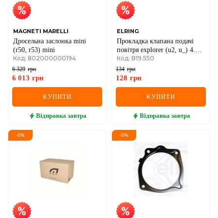
MAGNETI MARELLI
ELRING
Дросельна заслонка mini
Прокладка клапана подачі
(r50, r53) mini
повітря explorer (u2, u_) 4.0
Код: 802000000194
Код: B19.550
99-02 ford usa
6 329
грн
134
грн
6 013
грн
128
грн
КУПИТИ
КУПИТИ
Відправка
завтра
Відправка
завтра
-
5
%
-
5
%