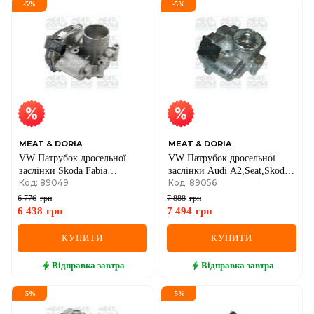
-
5
%
-
5
%
MEAT & DORIA
MEAT & DORIA
VW Патрубок дросельної
VW Патрубок дросельної
заслінки Skoda Fabia
заслінки Audi A2,Seat,Skoda
Код: 89049
Код: 89056
I,Seat,Roomster,Polo 1.2/1.4
Fabia I,Roomster,Polo 1.4TDI
99-
00-
6 776
грн
7 888
грн
6 438
грн
7 494
грн
КУПИТИ
КУПИТИ
Відправка
завтра
Відправка
завтра
-
5
%
-
5
%