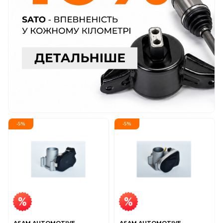
-
5
%
-
5
%