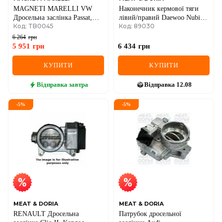
MAGNETI MARELLI VW
Наконечник кермової тяги
Дросельна заслінка Passat,
лівий/правий Daewoo Nubira,
Код: TB0045
Код: 89030
Audi A4/6 95-
Leganza 97–
6 264
грн
5 951
грн
6 434
грн
КУПИТИ
КУПИТИ
Відправка
завтра
Відправка
12.08
-
5
%
-
5
%
MEAT & DORIA
MEAT & DORIA
RENAULT Дросельна
Патрубок дросельної