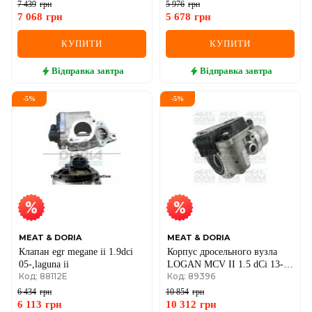
I,Passat 1.9/2.0TDI 03-
7 439
грн
5 976
грн
7 068
грн
5 678
грн
КУПИТИ
КУПИТИ
Відправка
завтра
Відправка
завтра
-
5
%
-
5
%
MEAT & DORIA
MEAT & DORIA
Клапан egr megane ii 1.9dci
Корпус дросельного вузла
05-,laguna ii
LOGAN MCV II 1.5 dCi 13-,
Код: 88112E
Код: 89396
RENAULT SCENIC III
(JZ0/1) 1.5 dCi 09-DACIA
6 434
грн
10 854
грн
6 113
грн
10 312
грн