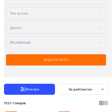
AUDI
BMW
Тип кузова
BYD
Двигун
CADILLAC
Модифікація
CHERY
CHEVROLET
ДОДАТИ АВТО
CHRYSLER
CITROËN
DACIA
Фільтри
За рейтингом
DAEWOO
1920
товарів
DODGE