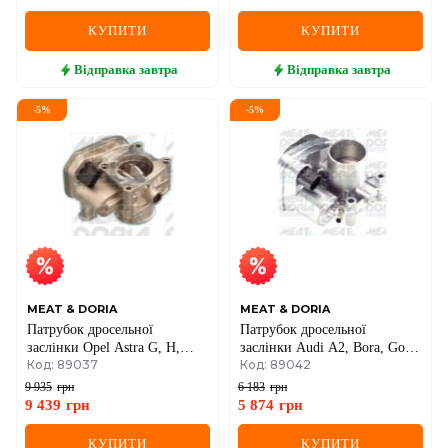
КУПИТИ
КУПИТИ
Відправка
завтра
Відправка
завтра
-
5
%
-
5
%
MEAT & DORIA
MEAT & DORIA
Патрубок дросельної
Патрубок дросельної
заслінки Opel Astra G, H,
заслінки Audi A2, Bora, Golf
Код: 89037
Код: 89042
Corsa C, Meriva 1.7
IV, V, Polo, Skoda Fabia I,
DTI/TD/CDTI 98–
Octavia I, II 1.2/1.4
9 935
грн
6 183
грн
9 439
грн
5 874
грн
КУПИТИ
КУПИТИ