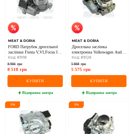
MEAT & DORIA
MEAT & DORIA
FORD Патрубок дросельної
Дросельна заслінка
заслінки Fiesta V,VI,Focus II
електронна Volkswagen Audi
Код: 89118
Код: 89126
1.6TDCi 04-
A4/A6 1.8T, Passat, Skoda
Superb
8 966
грн
5 868
грн
8 518
грн
5 575
грн
КУПИТИ
КУПИТИ
Відправка
завтра
Відправка
завтра
-
5
%
-
5
%