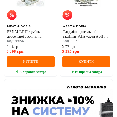
MEAT & DORIA
MEAT & DORIA
RENAULT Патрубок
Патрубок дросельної
дросельної заслінки
заслінки Volkswagen Audi A3,
Код: 89154
Код: 89158E
Kangoo,Clio II 1.2 01-
Q3, Skoda Fabia II, Superb II,
Yeti, Caddy III, Golf VI, Jetta
6 418
грн
5 678
грн
IV, Passat, Polo, Sharan,
6 098
грн
5 395
грн
Tiguan 2.0 TDI 2006–
КУПИТИ
КУПИТИ
Відправка
завтра
Відправка
завтра