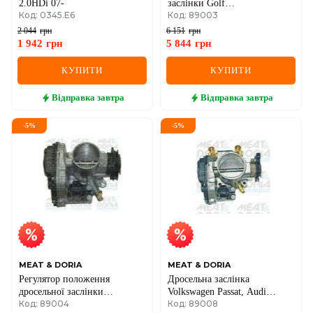
2.0HDi 07-
заслінки Golf
Код: 0345.E6
Код: 89003
III,Polo,Vento,Seat,Skoda
Felicia
2 044
грн
6 151
грн
1 942
грн
5 844
грн
КУПИТИ
КУПИТИ
Відправка
завтра
Відправка
завтра
-
5
%
-
5
%
MEAT & DORIA
MEAT & DORIA
Регулятор положення
Дросельна заслінка
дросельної заслінки
Volkswagen Passat, Audi
Код: 89004
Код: 89008
Volkswagen Golf IV, Polo,
A4/A6 1995–