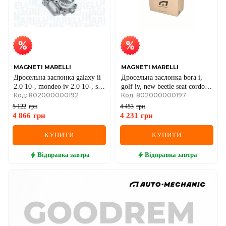
MAGNETI MARELLI
MAGNETI MARELLI
Дросельна заслонка galaxy ii
Дросельна заслонка bora i,
2.0 10-, mondeo iv 2.0 10-, s-
golf iv, new beetle seat cordoba
Код: 802000000192
Код: 802000000197
max 2.0 10-, jaguar, land rover
(6l2), ibiza iii skoda fabia i,
ford
octavia i vw
5 122
грн
4 453
грн
4 866
грн
4 231
грн
КУПИТИ
КУПИТИ
Відправка
завтра
Відправка
завтра