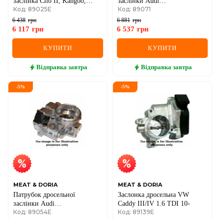
заслінка Clio II, Kangoo,
заслінки Audi
Код: 89025E
Код: 89071
Laguna II, Megane I, II, Scenic
A4/6,Seat,Skoda SuperB
II 1.4/1.8
I,Passat 2.5TDI 03-
6 438
грн
6 881
грн
6 117
грн
6 537
грн
КУПИТИ
КУПИТИ
Відправка
завтра
Відправка
завтра
-
5
%
-
5
%
MEAT & DORIA
MEAT & DORIA
Патрубок дросельної
Заслонка дросельна VW
заслінки Audi
Caddy III/IV 1.6 TDI 10-
Код: 89054E
Код: 89139E
A4/6,Seat,Skoda SuperB