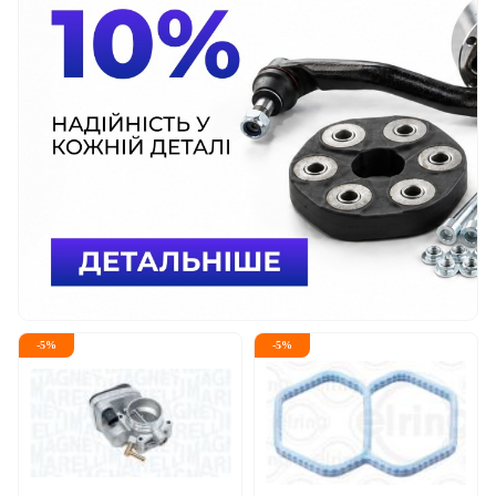
-
5
%
-
5
%