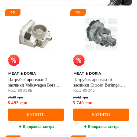
-
5
%
-
5
%
MEAT & DORIA
MEAT & DORIA
Патрубок дросельної
Патрубок дросельної
заслінки Volkswagen Bora,
заслінки Citroen Berlingo,
Код: 89038E
Код: 89045
Caddy II, Golf III, IV, Polo 1.9
C2/C3, Nemo, Fiat Fiorino,
SDI 1995–, Jeep Cherokee 2.8
Qubo, Peugeot 1007/206/207,
8 939
грн
6 042
грн
CRD
Partner 1.1/1.4
8 493
грн
5 740
грн
КУПИТИ
КУПИТИ
Відправка
завтра
Відправка
завтра