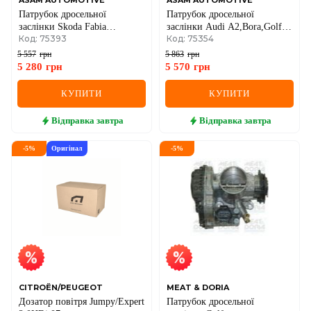
ASAM AUTOMOTIVE
ASAM AUTOMOTIVE
Патрубок дросельної
Патрубок дросельної
заслінки Skoda Fabia
заслінки Audi A2,Bora,Golf
Код: 75393
Код: 75354
I,Seat,Roomster,Polo 1.2/1.4
IV,V,Polo,Skoda Fabia
99- VW
I,Octavia I,II 1.2/1.4 VW
5 557
грн
5 863
грн
5 280
грн
5 570
грн
КУПИТИ
КУПИТИ
Відправка
завтра
Відправка
завтра
-
5
%
Оригінал
-
5
%
CITROËN/PEUGEOT
MEAT & DORIA
Дозатор повітря Jumpy/Expert
Патрубок дросельної