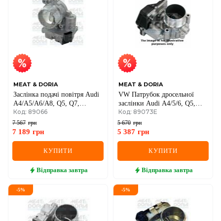
MEAT & DORIA
MEAT & DORIA
Заслінка подачі повітря Audi
VW Патрубок дросельної
A4/A5/A6/A8, Q5, Q7,
заслінки Audi A4/5/6, Q5,
Код: 89066
Код: 89073E
Touareg 2.7/3.0 TDI 2003–
Octavia II, SuperB II, Golf VI,
Passat, Tiguan 2.0TDI 05-
7 567
грн
5 670
грн
7 189
грн
5 387
грн
КУПИТИ
КУПИТИ
Відправка
завтра
Відправка
завтра
-
5
%
-
5
%