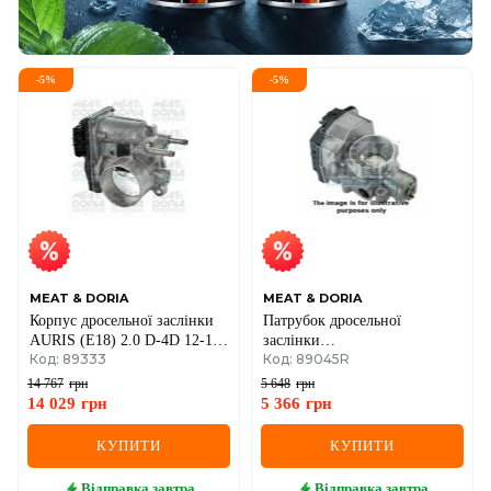
-
5
%
-
5
%
MEAT & DORIA
MEAT & DORIA
Корпус дросельної заслінки
Патрубок дросельної
AURIS (E18) 2.0 D-4D 12-15,
заслінки
Код: 89333
Код: 89045R
RAV 4 IV (A4) 2.0 D 12-18
Berlingo,C2/3,Nemo,Fiat
TOYOTA
Fiorino,Qubo,Peugeot
14 767
грн
5 648
грн
1007/206/207,Partner 1.1/1.4
14 029
грн
5 366
грн
CITROEN
КУПИТИ
КУПИТИ
Відправка
завтра
Відправка
завтра