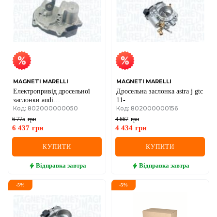
MAGNETI MARELLI
MAGNETI MARELLI
Електропривід дросельної
Дросельна заслонка astra j gtc
заслонки audi
11-
Код: 802000000050
Код: 802000000156
a4/5/6,q7,touareg 3.0/4.2tdi 06-
vw
6 775
грн
4 667
грн
6 437
грн
4 434
грн
КУПИТИ
КУПИТИ
Відправка
завтра
Відправка
завтра
-
5
%
-
5
%