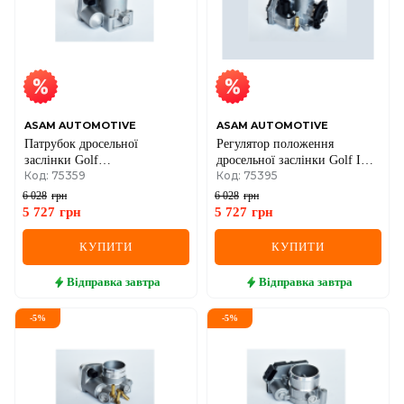
MG
MINI
MITSUBISHI
NISSAN
ASAM AUTOMOTIVE
ASAM AUTOMOTIVE
Патрубок дросельної
Регулятор положення
OPEL
заслінки Golf
дросельної заслінки Golf IV,
Код: 75359
Код: 75395
IV,Polo,Seat,Skoda Fabia
Polo, Skoda Octavia 1.4 VW
1.4/1.6 99- VW
PEUGEOT
6 028
грн
6 028
грн
5 727
грн
5 727
грн
POLESTAR
КУПИТИ
КУПИТИ
PORSCHE
Відправка
завтра
Відправка
завтра
RAM
-
5
%
-
5
%
RAVON
RENAULT