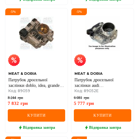
-
5
%
-
5
%
MEAT & DORIA
MEAT & DORIA
Патрубок дросельної
Патрубок дросельної
заслінки doblo, idea, grande
заслінки audi
Код: 89059
Код: 89052E
punto 1.4 05-
a1/3/4/5/6/7/8,q5,skoda octavia
ii,roomster,amarok,caddy
8 244
грн
6 081
грн
iii,golf v,vi,passat,tiguan,t5
7 832
грн
5 777
грн
1.8/2.0 04-
КУПИТИ
КУПИТИ
Відправка
завтра
Відправка
завтра