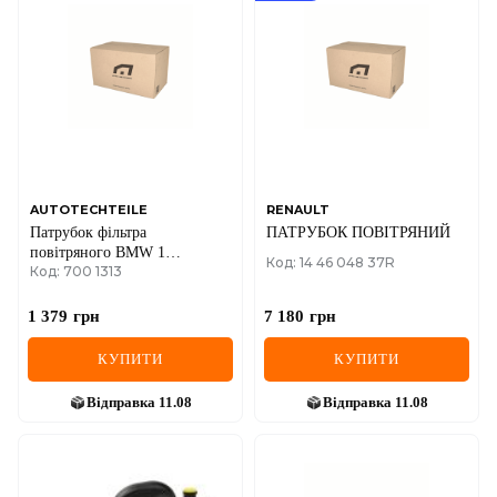
DS
FIAT
FORD
FORD USA
GEELY
AUTOTECHTEILE
RENAULT
Патрубок фільтра
ПАТРУБОК ПОВІТРЯНИЙ
GMC
повітряного BMW 1
Код: 14 46 048 37R
Код: 700 1313
(F20/F21) 11- N13
GREAT WALL
1 379
грн
7 180
грн
HAVAL
КУПИТИ
КУПИТИ
HONDA
Відправка
11.08
Відправка
11.08
HYUNDAI
INFINITI