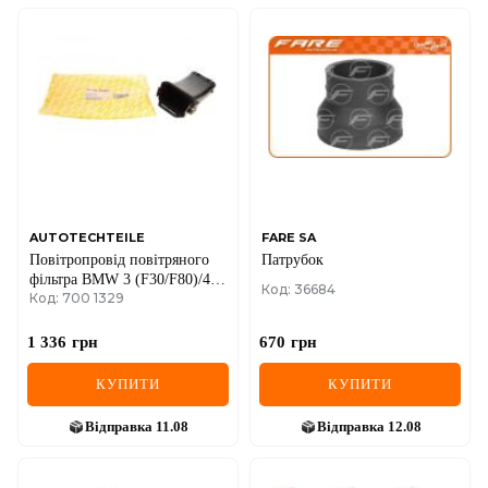
AUTOTECHTEILE
FARE SA
Повітропровід повітряного
Патрубок
фільтра BMW 3 (F30/F80)/4
Код: 36684
Код: 700 1329
(F32/F33/F36) 11-19
1 336
грн
670
грн
КУПИТИ
КУПИТИ
Відправка
11.08
Відправка
12.08