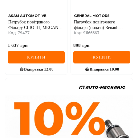
ASAM AUTOMOTIVE
GENERAL MOTORS
Патрубок повітряного
Патрубок повітряного
Фільтру CLIO III, MEGANE
фільтра (подача) Renault
Код: 79477
Код: 91166663
II, SCENIC II 1.5 dCi
Trafic + Opel Vivaro 01->
RENAULT
1.9dCi (дв. F9Q 760)
1 637
грн
898
грн
КУПИТИ
КУПИТИ
Відправка
12.08
Відправка
10.08