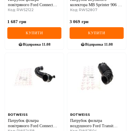
повітряного Ford Connect
колектора MB Sprinter 906 2.2
Код: RWS2122
Код: RWS2807
1.8TDCi 02-
CDI 09- OM651
1 687
грн
3 069
грн
КУПИТИ
КУПИТИ
Відправка
11.08
Відправка
11.08
ROTWEISS
ROTWEISS
Патрубок фільтра
Патрубок фильтра
повітряного Ford Connect
воздушного Ford Transit
Код: RWS2458
Код: RWS2504