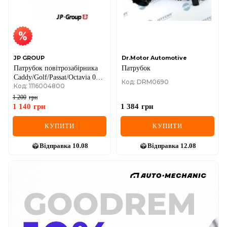
JP GROUP
Dr.Motor Automotive
Патрубок повітрозабірника
Патрубок
Caddy/Golf/Passat/Octavia 05-
Код: DRM0690
Код: 1116004800
1.6i
1 200
грн
1 140
грн
1 384
грн
КУПИТИ
КУПИТИ
Відправка
10.08
Відправка
12.08