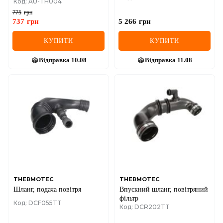
Код: AU-TH004
96-03, VW GOLF IV (1J1) 1.6
00-05, SKODA OCTAVIA I
775
грн
1.6 00-10, SEAT LEON (1M1)
737
грн
5 266
грн
1.6 05-06
КУПИТИ
КУПИТИ
Відправка
10.08
Відправка
11.08
THERMOTEC
THERMOTEC
Шланг, подача повітря
Впускний шланг, повітряний
фільтр
Код: DCF055TT
Код: DCR202TT