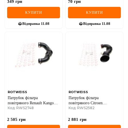
349
грн
70
грн
КУПИТИ
КУПИТИ
Відправка
11.08
Відправка
11.08
ROTWEISS
ROTWEISS
Патрубок фільтра
Патрубок фільтра
повітряного Renault Kangoo
повітряного Citroen
Код: RWS2748
Код: RWS2582
1.5dCi 05-
Berlingo/Jumpy 1.6HDi 04- (к-
кт в зборі)
2 505
грн
2 881
грн