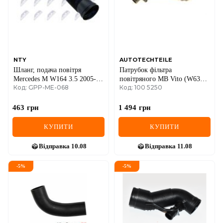
MINI
MITSUBISHI
NISSAN
NTY
AUTOTECHTEILE
Шланг, подача повітря
Патрубок фільтра
OPEL
Mercedes M W164 3.5 2005-
повітряного MB Vito (W638)
Код: GPP-ME-068
Код: 100 5250
2011
OM601 96-
PEUGEOT
463
грн
1 494
грн
POLESTAR
КУПИТИ
КУПИТИ
PORSCHE
Відправка
10.08
Відправка
11.08
RAM
-
5
%
-
5
%
RAVON
RENAULT