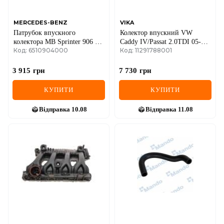
MERCEDES-BENZ
VIKA
Патрубок впускного
Колектор впускний VW
колектора MB Sprinter 906 2.2
Caddy IV/Passat 2.0TDI 05-
Код: 6510904000
Код: 11291788001
CDI 09- OM651
12/Skoda Octavia 2.0TDI 06-
13 (з електроприводом)
3 915
грн
7 730
грн
КУПИТИ
КУПИТИ
Відправка
10.08
Відправка
11.08