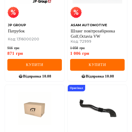
SEAT
SKODA
SMART
JP GROUP
ASAM AUTOMOTIVE
Патрубок
Шланг повітрозабірника
Golf,Octavia VW
SSANGYONG
Код: 1316000200
Код: 72999
916
грн
1 058
грн
SUBARU
871
грн
1 006
грн
SUZUKI
КУПИТИ
КУПИТИ
TESLA
Відправка
10.08
Відправка
10.08
TOYOTA
Оригінал
VOLVO
VW
ZEEKR