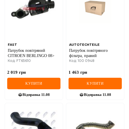
IVECO
JAGUAR
JEEP
KIA
FAST
AUTOTECHTEILE
Патрубок повітряний
Патрубок повітряного
LANCIA
CITROEN BERLINGO 08>
фільтра, правий
Код: FT65610
Код: 100 0948
LAND ROVER
2 019
грн
1 463
грн
LEXUS
КУПИТИ
КУПИТИ
LINCOLN
Відправка
11.08
Відправка
11.08
MAZDA
MERCEDES-BENZ
MG