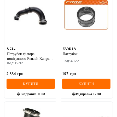
UCEL
FARE SA
Патрубок фільтра
Патрубок
повітряного Renault Kangoo
Код: 4822
Код: 15712
1.5dCi 05-
2 334
грн
197
грн
КУПИТИ
КУПИТИ
Відправка
11.08
Відправка
12.08