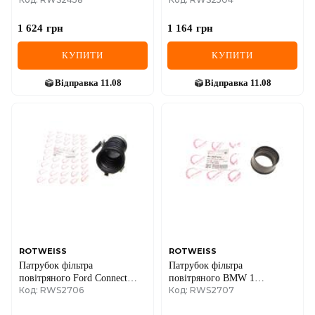
1.8/1.8TDCi 02-13
V363 2.2TDCi 13-18
1 624
грн
1 164
грн
КУПИТИ
КУПИТИ
Відправка
11.08
Відправка
11.08
ROTWEISS
ROTWEISS
Патрубок фільтра
Патрубок фільтра
повітряного Ford Connect
повітряного BMW 1
Код: RWS2706
Код: RWS2707
1.8TDCi 02-
(F20/F21) 11- N13