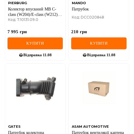
PIERBURG
MANDO
Колектор впускний MB C-
Патрубок
class (W204)/E-class (W212)
Код: DCC020848
Код: 7.10131.09.0
07-15
7 995
грн
210
грн
КУПИТИ
КУПИТИ
Відправка
11.08
Відправка
11.08
GATES
ASAM AUTOMOTIVE
Патрубок колектора
Патрубок вентиляції картера