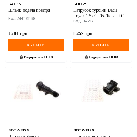
GATES
SOLGY
Шланг, подача повітря
Патрубок турбіни Dacia
Logan 1.5 dCi 05-/Renault Clio
Код: ANTK1138
Код: 114217
II/Kangoo 1.5dCi 01-
3 284
грн
1 259
грн
КУПИТИ
КУПИТИ
Відправка
11.08
Відправка
10.08
ROTWEISS
ROTWEISS
Патрубок фільтра
Патрубок впускного