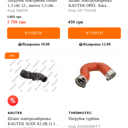
Патрубок повітряний combo
Шланг повітрозабірника
1,3 cdti 12-, meriva 1,3 cdti
KAUTEK OPEL Astra
Код: 96209
Код: OP-TH025
03-
F,Vectra B
1 893
грн
1 799
грн
439
грн
КУПИТИ
КУПИТИ
Відправка
10.08
Відправка
12.08
-
5
%
KAUTEK
THERMOTEC
Шланг повітрозабірника
Патрубок турбіни
KAUTEK AUDI A3 (8L1) 1.6
Код: DCM0069TT