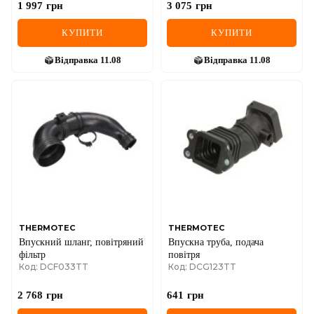
1 997
грн
3 075
грн
КУПИТИ
КУПИТИ
Відправка
11.08
Відправка
11.08
THERMOTEC
THERMOTEC
Впускний шланг, повітряний
Впускна труба, подача
фільтр
повітря
Код: DCF033TT
Код: DCG123TT
2 768
грн
641
грн