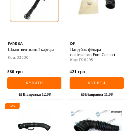
FARE SA
DP
Шланг вентиляцiї картера
Патрубок фільтра
повітряного Ford Connect
Код: 33230
Код: FS 8295
1.8TDCi 02-
580
грн
421
грн
КУПИТИ
КУПИТИ
Відправка
12.08
Відправка
11.08
-
5
%