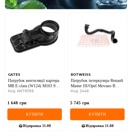
GATES
ROTWEISS
Патрубок вентиляції картера
Патрубок інтеркулера Renault
MB E-class (W124) M103 93-
Master III/Opel Movano B
Код: ANTK1156
Код: 2446
95
2.3dCi 10- (R)
1 648
грн
5 745
грн
КУПИТИ
КУПИТИ
Відправка
11.08
Відправка
11.08