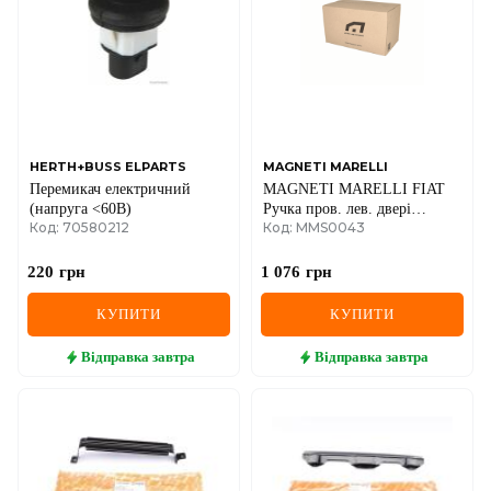
HERTH+BUSS ELPARTS
MAGNETI MARELLI
Перемикач електричний
MAGNETI MARELLI FIAT
(напруга <60В)
Ручка пров. лев. двері
Код: 70580212
Код: MMS0043
зовнішня Brava -01
220
грн
1 076
грн
КУПИТИ
КУПИТИ
Відправка
завтра
Відправка
завтра