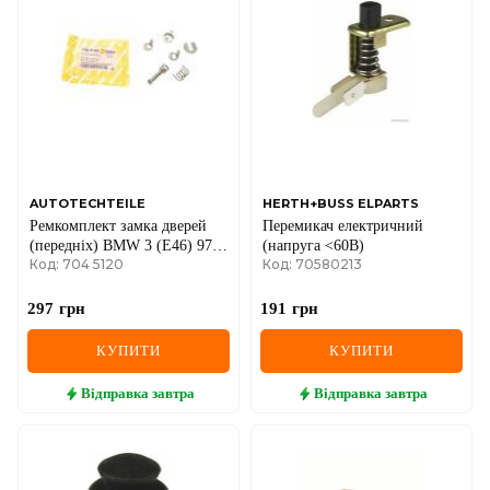
AUTOTECHTEILE
HERTH+BUSS ELPARTS
Ремкомплект замка дверей
Перемикач електричний
(передніх) BMW 3 (E46) 97-
(напруга <60В)
Код: 704 5120
Код: 70580213
06
297
грн
191
грн
КУПИТИ
КУПИТИ
Відправка
завтра
Відправка
завтра