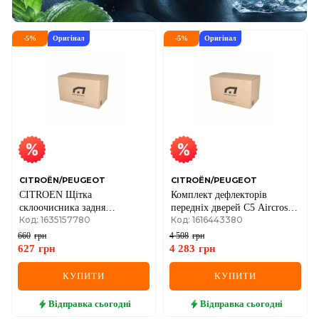
-
5
%
Оригінал
-
5
%
Оригінал
CITROËN/PEUGEOT
CITROËN/PEUGEOT
CITROEN Щітка
Комплект дефлекторів
склоочисника задня
передніх дверей C5 Aircross,
Код: 1635157780
Код: 1616443380
Jumpy,Expert (1 двері)
Peugeot 3008 II Р84
660
грн
4 508
грн
627
грн
4 283
грн
КУПИТИ
КУПИТИ
Відправка
сьогодні
Відправка
сьогодні