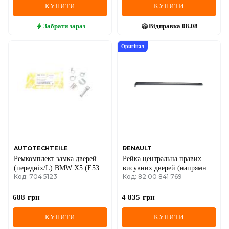
КУПИТИ
КУПИТИ
Забрати
зараз
Відправка
08.08
Оригінал
AUTOTECHTEILE
RENAULT
Ремкомплект замка дверей
Рейка центральна правих
(передніх/L) BMW X5 (E53)
висувних дверей (напрямна),
Код: 704 5123
Код: 82 00 841 769
98-06
довга база Renault Trafic II +
Opel Vivaro A 01->14
688
грн
4 835
грн
КУПИТИ
КУПИТИ