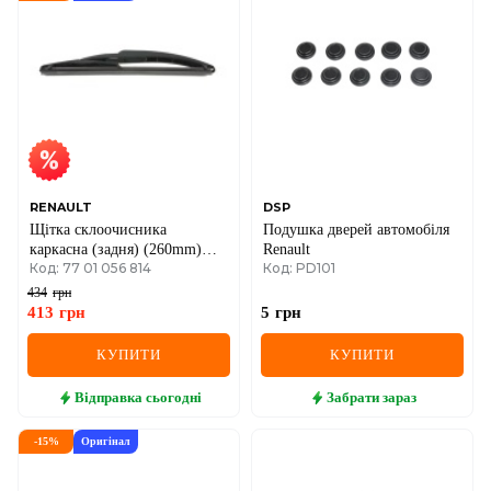
DS
FIAT
FORD
FORD USA
GEELY
RENAULT
DSP
Щітка склоочисника
Подушка дверей автомобіля
GMC
каркасна (задня) (260mm)
Renault
Код: 77 01 056 814
Код: PD101
Renault Scenic/Megane 02-
GREAT WALL
434
грн
413
грн
5
грн
HAVAL
КУПИТИ
КУПИТИ
HONDA
Відправка
сьогодні
Забрати
зараз
HYUNDAI
-
15
%
Оригінал
INFINITI