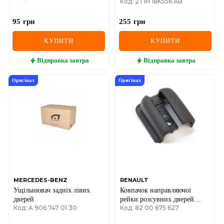
Код: 2T1H 18K556 AB
95
грн
255
грн
КУПИТИ
КУПИТИ
Відправка
завтра
Відправка
завтра
Оригінал
Оригінал
MERCEDES-BENZ
RENAULT
Ущільнювач задніх лівих
Ковпачок направляючої
дверей
рейки розсувних дверей
Код: A 906 747 01 30
Код: 82 00 675 627
ПРАВИЙ (пластиковий
наприкінці) Opel Vivaro A