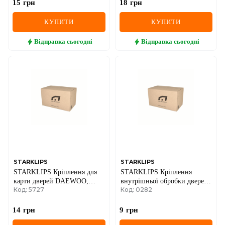
15
грн
18
грн
КУПИТИ
КУПИТИ
Відправка
сьогодні
Відправка
сьогодні
STARKLIPS
STARKLIPS
STARKLIPS Кріплення для
STARKLIPS Кріплення
карти дверей DAEWOO,
внутрішньої обробки дверей
Код: 5727
Код: 0282
HONDA, MAZDA,
(білий) BMW
MITSUBISHI, TOYOTA
14
грн
9
грн