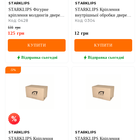
STARKLIPS
STARKLIPS
STARKLIPS Фігурне
STARKLIPS Кріплення
кріплення молдингів дверей
внутрішньої обробки дверей
Код: 0428
Код: 0304
MERCEDES W124, 201
(з двома капелюшками)
OPEL, GM 2003
131
грн
125
грн
12
грн
КУПИТИ
КУПИТИ
Відправка
сьогодні
Відправка
сьогодні
-
5
%
STARKLIPS
STARKLIPS
STARKLIPS Кріплення
STARKLIPS Кріплення