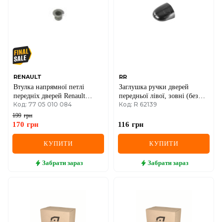
IVECO
JAGUAR
JEEP
KIA
RENAULT
RR
Втулка напрямної петлі
Заглушка ручки дверей
LANCIA
передніх дверей Renault
передньої лівої, зовні (без
Код: 77 05 010 084
Код: R 62139
Kangoo + Nissan Kubistar 97-
отвору під ключ, чорна)
LAND ROVER
>08 / Renault Clio II
Renault Megane II / Laguna II /
199
грн
Espace IV
170
грн
116
грн
LEXUS
КУПИТИ
КУПИТИ
LINCOLN
Забрати
зараз
Забрати
зараз
MAZDA
MERCEDES-BENZ
MG