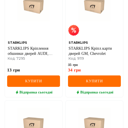
STARKLIPS
STARKLIPS
STARKLIPS Кріплення
STARKLIPS Кріпл.карти
обшивки дверей AUDI,
дверей GM, Chevrolet
Код: 7295
Код: 9119
SEAT, VW, FORD
35
грн
13
грн
34
грн
КУПИТИ
КУПИТИ
Відправка
сьогодні
Відправка
сьогодні