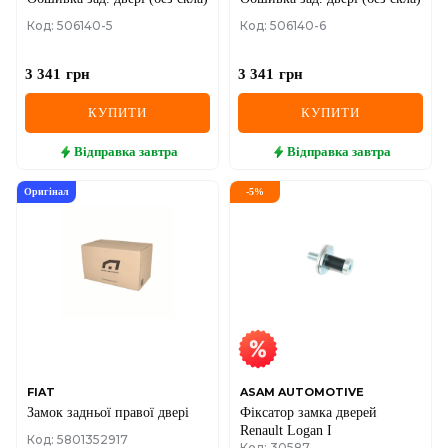
Код: 506140-5
Код: 506140-6
3 341
грн
3 341
грн
КУПИТИ
КУПИТИ
Відправка
завтра
Відправка
завтра
Оригінал
-
5
%
FIAT
ASAM AUTOMOTIVE
Замок задньої правої двері
Фіксатор замка дверей
Renault Logan I
Код: 5801352917
Код: 30587