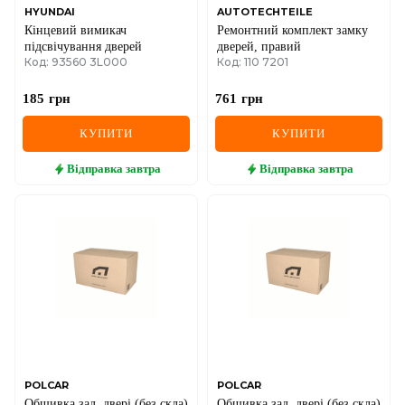
HYUNDAI
AUTOTECHTEILE
Кінцевий вимикач
Ремонтний комплект замку
підсвічування дверей
дверей, правий
Код: 93560 3L000
Код: 110 7201
185
грн
761
грн
КУПИТИ
КУПИТИ
Відправка
завтра
Відправка
завтра
POLCAR
POLCAR
Обшивка зад. двері (без скла)
Обшивка зад. двері (без скла)