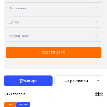
BMW
Тип кузова
BYD
Двигун
CADILLAC
Модифікація
CHERY
CHEVROLET
ДОДАТИ АВТО
CHRYSLER
CITROËN
DACIA
Фільтри
За рейтингом
DAEWOO
3839
товарів
DODGE
-
5
%
Оригінал