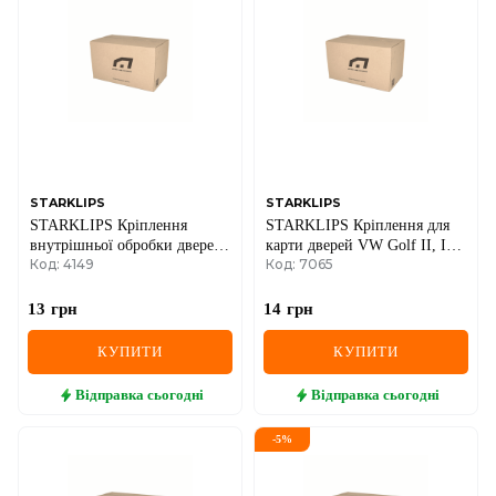
STARKLIPS
STARKLIPS
STARKLIPS Кріплення
STARKLIPS Кріплення для
внутрішньої обробки дверей
карти дверей VW Golf II, III,
Код: 4149
Код: 7065
SKODA, Renault
Passat B3, B4, T4, Polo,
Sharan, LT,
13
грн
14
грн
КУПИТИ
КУПИТИ
Відправка
сьогодні
Відправка
сьогодні
-
5
%