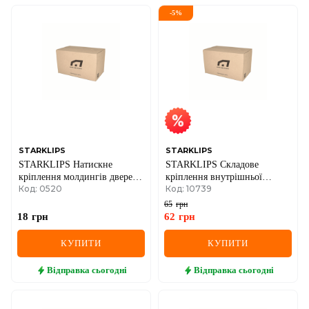
-
5
%
STARKLIPS
STARKLIPS
STARKLIPS Натискне
STARKLIPS Складове
кріплення молдингів дверей
кріплення внутрішньої
Код: 0520
Код: 10739
з двома округлими
обробки дверей Audi, VW,
капелюшками HYUNDAI
Seat, Skoda
65
грн
TUCSON
18
грн
62
грн
КУПИТИ
КУПИТИ
Відправка
сьогодні
Відправка
сьогодні