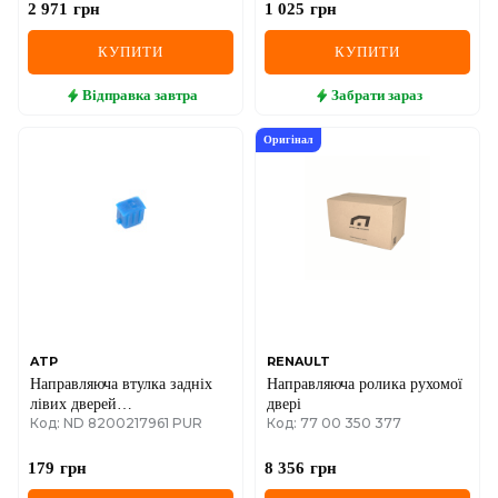
01->14
2 971
грн
1 025
грн
КУПИТИ
КУПИТИ
Відправка
завтра
Забрати
зараз
Оригінал
ATP
RENAULT
Направляюча втулка задніх
Направляюча ролика рухомої
лівих дверей
двері
Код: ND 8200217961 PUR
Код: 77 00 350 377
(ПОЛІУРЕТАНОВА) Renault
Trafic II + Opel Vivaro A 01-
>14
179
грн
8 356
грн