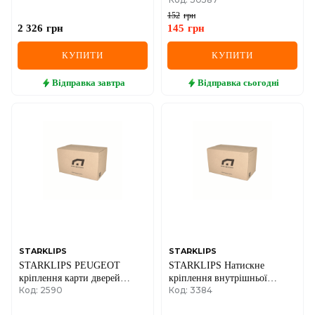
152
грн
2 326
грн
145
грн
КУПИТИ
КУПИТИ
Відправка
завтра
Відправка
сьогодні
STARKLIPS
STARKLIPS
STARKLIPS PEUGEOT
STARKLIPS Натискне
кріплення карти дверей
кріплення внутрішньої
Код: 2590
Код: 3384
PEUGEOT 405, 406
обробки дверей RENAULT,
PEUGEOT