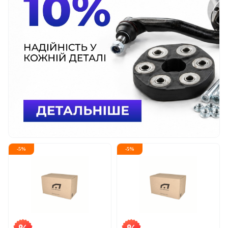
-
5
%
-
5
%