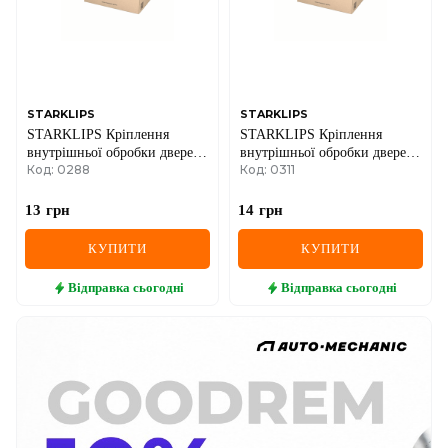
STARKLIPS
STARKLIPS
STARKLIPS Кріплення
STARKLIPS Кріплення
внутрішньої обробки дверей
внутрішньої обробки дверей
Код: 0288
Код: 0311
Renault Clio I, Megane, Trafic
VW Leon, Toledo, Superb,
Bora, Golf, Lupo, Passat, Polo
13
грн
14
грн
КУПИТИ
КУПИТИ
Відправка
сьогодні
Відправка
сьогодні