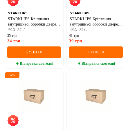
STARKLIPS
STARKLIPS
STARKLIPS Кріплення
STARKLIPS Кріплення
внутрішньої обробки дверей
внутрішньої обробки дверей
Код: 0317
Код: 0325
(чорний) VW Golf Plus, Golf
VW GOLF 3
5, Golf 6, Nuova, Polo 2002,
35
грн
41
грн
Golf V, Touran, A6, Passat,
34
грн
39
грн
Tiguan
КУПИТИ
КУПИТИ
Відправка
сьогодні
Відправка
сьогодні
-
5
%