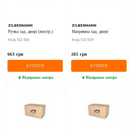
SEAT
SKODA
SMART
ZILBERMANN
ZILBERMANN
Ручка зад. двері (внутр.)
Напрямна зад. двері
SSANGYONG
Код: 02-156
Код: 02-109
SUBARU
663
грн
265
грн
SUZUKI
КУПИТИ
КУПИТИ
TESLA
Відправка
завтра
Відправка
завтра
TOYOTA
VOLVO
VW
ZEEKR