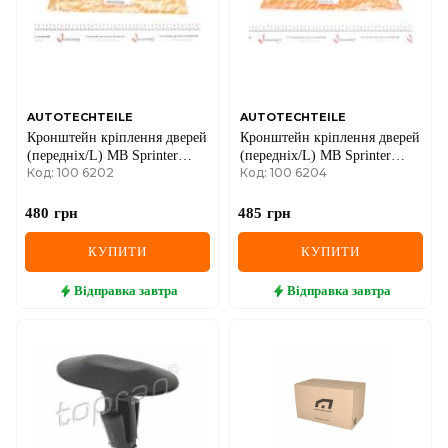
AUTOTECHTEILE
AUTOTECHTEILE
Кронштейн кріплення дверей
Кронштейн кріплення дверей
(передніх/L) MB Sprinter
(передніх/L) MB Sprinter
Код: 100 6202
Код: 100 6204
(W906) 06-
(W906) 06-
480
грн
485
грн
КУПИТИ
КУПИТИ
Відправка
завтра
Відправка
завтра