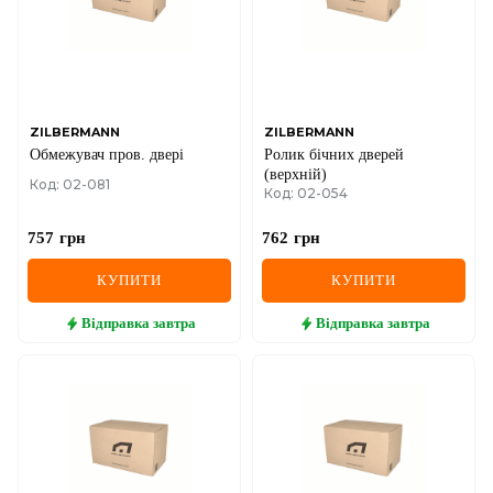
MINI
MITSUBISHI
NISSAN
ZILBERMANN
ZILBERMANN
Обмежувач пров. двері
Ролик бічних дверей
OPEL
(верхній)
Код: 02-081
Код: 02-054
PEUGEOT
757
грн
762
грн
POLESTAR
КУПИТИ
КУПИТИ
PORSCHE
Відправка
завтра
Відправка
завтра
RAM
RAVON
RENAULT