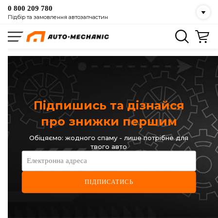
0 800 209 780
Підбір та замовлення автозапчастин
Підпишись та дізнайся
про знижки першим
Обіцяємо: жодного спаму - лише потрібне для
твого авто
Електронна адреса
ПІДПИСАТИСЬ