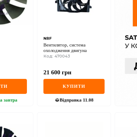
NRF
Вентилятор, система
охолодження двигуна
Код: 470043
21 600
грн
ИТИ
КУПИТИ
а
завтра
Відправка
11.08