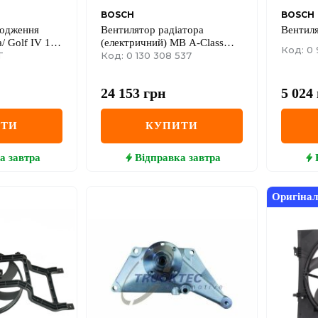
BOSCH
BOSCH
лодження
Вентилятор радіатора
Вентиля
 Golf IV 1.6-
(електричний) MB A-Class
Код: 0 
T
(W176) 12-18
Код: 0 130 308 537
OM651/M270/OM607 (з
дифузором)
24 153
грн
5 024
ИТИ
КУПИТИ
а
завтра
Відправка
завтра
Оригінал