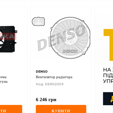
DENSO
тема
Вентилятор радіатора
игуна
Код: DER02003
6 246
грн
ИТИ
КУПИТИ