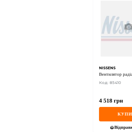
NISSENS
Вентилятор раді
Код: 85410
4 518
грн
КУП
Відправ