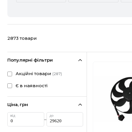
ACURA
ALFA ROMEO
CHEVROLET
CHRYSLER
2873
товари
FIAT
FORD
HONDA
HYUNDAI
Популярні фільтри
LANCIA
LAND ROVER
Акційні товари
(
287
)
MINI
MITSUBISHI
Є в наявності
RAM
RAVON
Ціна, грн
SUBARU
SUZUKI
–