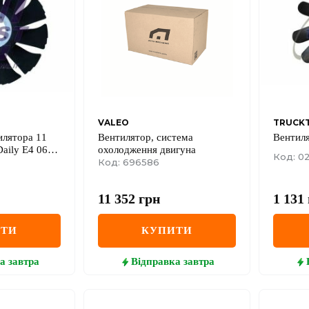
VALEO
TRUCK
илятора 11
Вентилятор, система
Вентиля
aily E4 06-
охолодження двигуна
Код: 02
06
Код: 696586
11 352
грн
1 131
ИТИ
КУПИТИ
а
завтра
Відправка
завтра