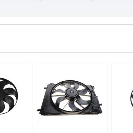
AUDI
BMW
BYD
CITROËN
DACIA
DAEWOO
FORD USA
GEELY
GMC
INFINITI
IVECO
JAGUAR
LEXUS
LINCOLN
MAZDA
NISSAN
OPEL
PEUGEOT
RENAULT
SEAT
SKODA
TESLA
TOYOTA
VOLVO