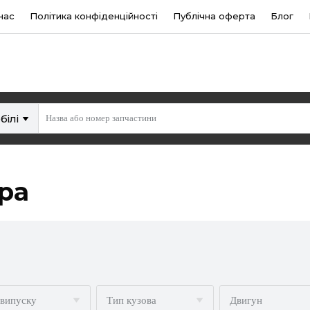
нас
Політика конфіденційності
Публічна оферта
Блог
білі
ра
 випуску
Тип кузова
Двигун