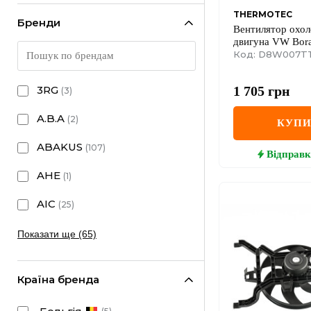
THERMOTEC
Бренди
Вентилятор охо
двигуна VW Bora/
2.0/1.9TDI 97-06
Код: D8W007T
1 705
грн
3RG
(
3
)
A.B.A
(
2
)
КУП
ABAKUS
(
107
)
Відправк
AHE
(
1
)
AIC
(
25
)
Показати ще (65)
Країна бренда