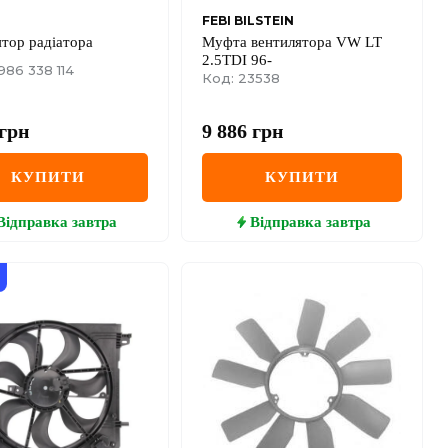
FEBI BILSTEIN
тор радіатора
Муфта вентилятора VW LT
2.5TDI 96-
986 338 114
Код: 23538
грн
9 886
грн
КУПИТИ
КУПИТИ
Відправка
завтра
Відправка
завтра