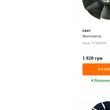
FAST
Вентилятор
Код: FT56007
1 820
грн
КУП
Відправк