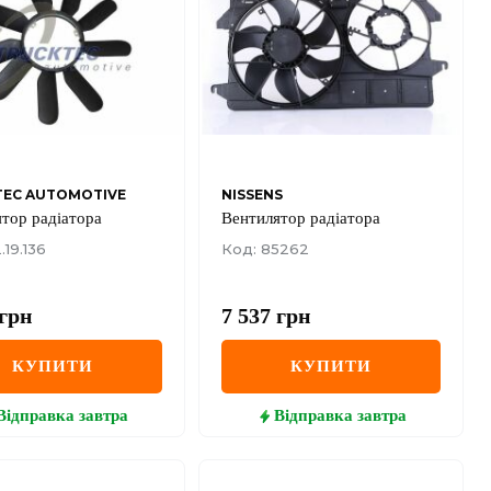
TEC AUTOMOTIVE
NISSENS
тор радіатора
Вентилятор радіатора
.19.136
Код: 85262
грн
7 537
грн
КУПИТИ
КУПИТИ
Відправка
завтра
Відправка
завтра