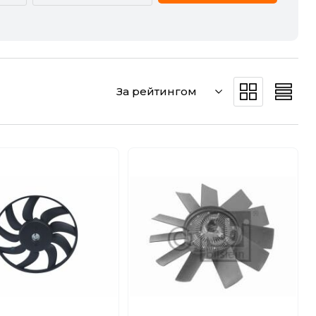
CADILLAC
CHERY
DODGE
DS
За рейтингом
GREAT WALL
HAVAL
JEEP
KIA
MERCEDES-BENZ
MG
POLESTAR
PORSCHE
SMART
SSANGYONG
VW
ZEEKR