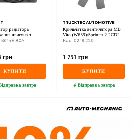
LT
TRUCKTEC AUTOMOTIVE
тор радіатора
Крильчатка вентилятора MB
ення двигуна з
Vito (W639)/Sprinter 2.2CDI
ом Renault Kadjar
 48 14E B0A
Код: 02.19.220
+ 1.6dCi + 1.6 TCe
8
грн
1 751
грн
КУПИТИ
КУПИТИ
Відправка
завтра
Відправка
завтра