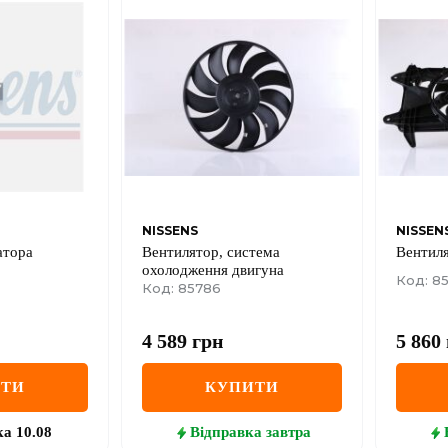
NISSENS
NISSEN
атора
Вентилятор, система
Вентил
охолодження двигуна
Код: 85
Код: 85786
4 589
грн
5 860
ИТИ
КУПИТИ
ка
10.08
Відправка
завтра