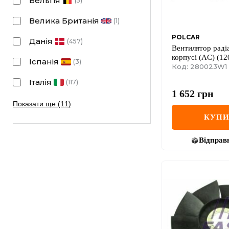
Бельгія
(
5
)
Велика Британія
(
1
)
POLCAR
Данія
(
457
)
Вентилятор раді
корпусі (AC) (1
Іспанія
(
3
)
d=295mm) Renault
Код: 280023W1
Sandero I
Італія
(
117
)
1 652
грн
Показати ще (11)
КУП
Відправ