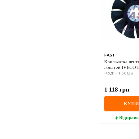
FAST
Крильчатка вент
лопатей IVECO D
11, Daily E3 99-
Код: FT56128
1 118
грн
КУП
Відправк