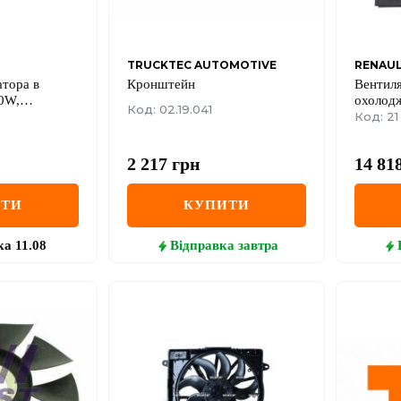
TRUCKTEC AUTOMOTIVE
RENAU
атора в
Кронштейн
Вентиля
20W,
охолодж
Код: 02.19.041
 Logan I /
дифузор
Код: 21
1.5dCi 
2 217
грн
14 81
ИТИ
КУПИТИ
ка
11.08
Відправка
завтра