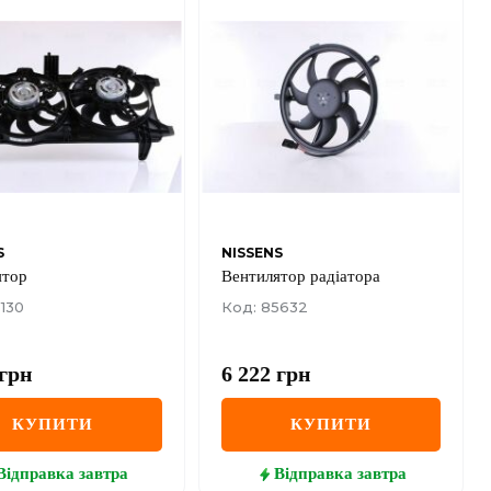
S
NISSENS
ятор
Вентилятор радіатора
130
Код: 85632
грн
6 222
грн
КУПИТИ
КУПИТИ
Відправка
завтра
Відправка
завтра