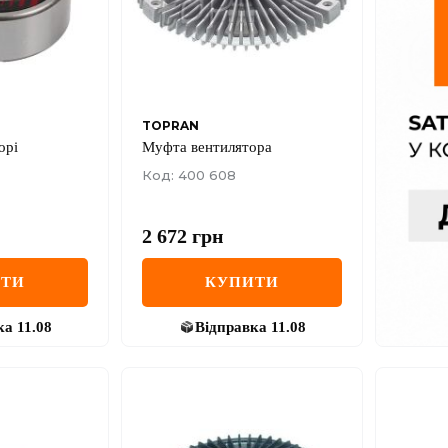
TOPRAN
орі
Муфта вентилятора
Код: 400 608
2 672
грн
ИТИ
КУПИТИ
ка
11.08
Відправка
11.08