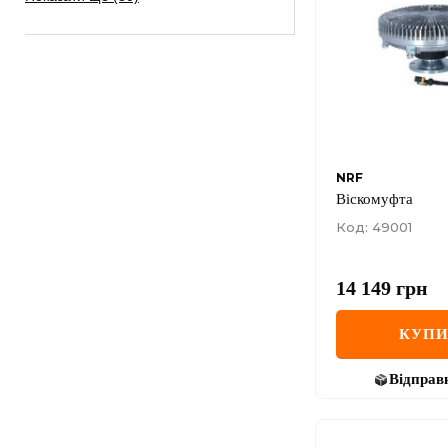
NRF
Віскомуфта
Код: 49001
14 149
грн
КУП
Відправ