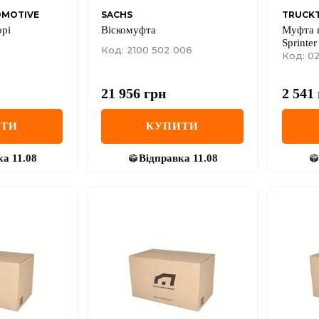
OMOTIVE
SACHS
TRUCK
орі
Вiскомуфта
Муфта 
Sprinter
Код: 2100 502 006
Код: 02
21 956
грн
2 541
ИТИ
КУПИТИ
ка
11.08
Відправка
11.08