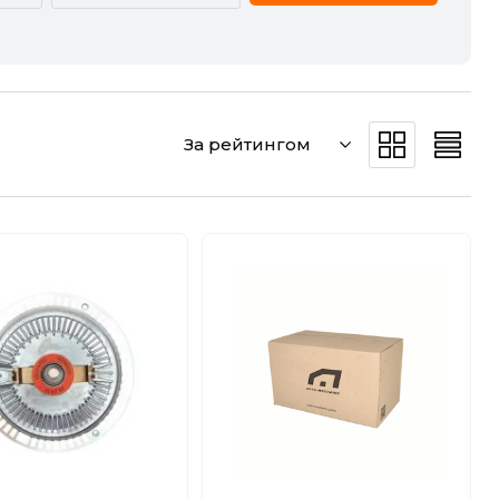
CADILLAC
CHERY
DODGE
DS
За рейтингом
GREAT WALL
HAVAL
JEEP
KIA
MERCEDES-BENZ
MG
POLESTAR
PORSCHE
SMART
SSANGYONG
VW
ZEEKR