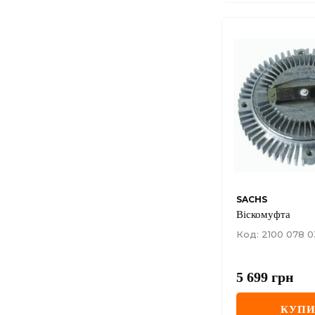
SACHS
Віскомуфта
Код: 2100 078 0
5 699
грн
КУП