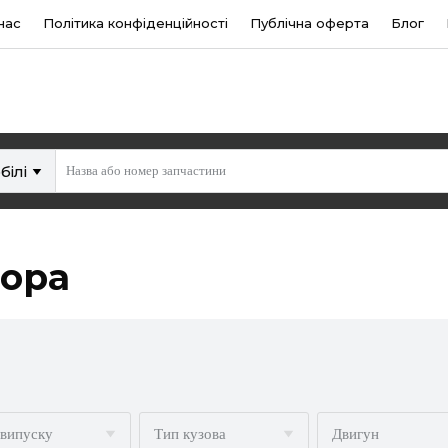
нас
Політика конфіденційності
Публічна оферта
Блог
білі
тора
 випуску
Тип кузова
Двигун