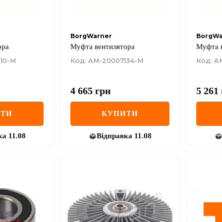
BorgWarner
BorgWa
ора
Муфта вентилятора
Муфта 
10-M
Код: AM-20007134-M
Код: A
4 665
грн
5 261
ИТИ
КУПИТИ
ка
11.08
Відправка
11.08