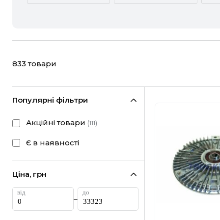
ACURA
ALFA ROMEO
CHEVROLET
CHRYSLER
833
товари
FIAT
FORD
HONDA
HYUNDAI
Популярні фільтри
LANCIA
LAND ROVER
Акційні товари
(
111
)
MINI
MITSUBISHI
Є в наявності
RAM
RAVON
Ціна, грн
SUBARU
SUZUKI
–