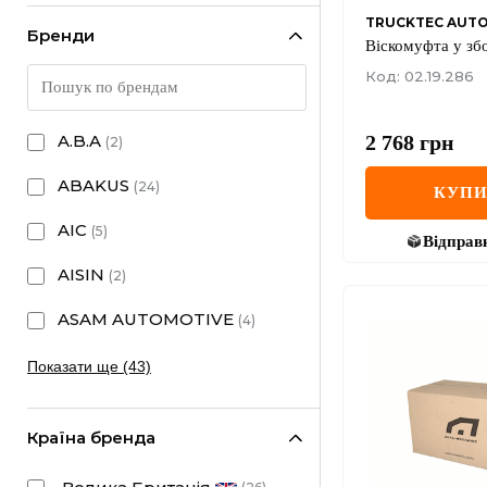
TRUCKTEC AUT
Бренди
Віскомуфта у зб
Код: 02.19.286
2 768
грн
A.B.A
(
2
)
ABAKUS
(
24
)
КУП
AIC
(
5
)
Відправ
AISIN
(
2
)
ASAM AUTOMOTIVE
(
4
)
Показати ще (43)
Країна бренда