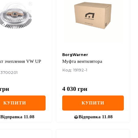
BorgWarner
кт зчеплення VW UP
Муфта вентилятора
Код: 19192-1
23700201
грн
4 030
грн
КУПИТИ
КУПИТИ
Відправка
11.08
Відправка
11.08