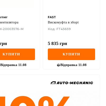
rner
FAST
вентилятора
Вискомуфта в зборі
M-20003576-M
Код: FT45659
грн
5 835
грн
КУПИТИ
КУПИТИ
Відправка
11.08
Відправка
11.08