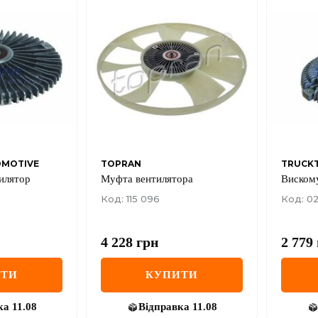
OMOTIVE
TOPRAN
TRUCK
илятор
Муфта вентилятора
Виском
Код: 115 096
Код: 02
4 228
грн
2 779
ИТИ
КУПИТИ
ка
11.08
Відправка
11.08