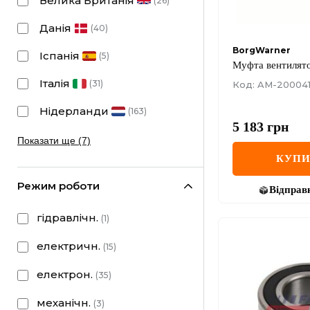
Велика Британія
(
26
)
Данія
(
40
)
BorgWarner
Іспанія
(
5
)
Муфта вентилят
Італія
(
31
)
Код: AM-200041
Нідерланди
(
163
)
5 183
грн
Показати ще (7)
КУП
Режим роботи
Відправ
гідравлічн.
(
1
)
електричн.
(
15
)
електрон.
(
35
)
механічн.
(
3
)