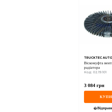
TRUCKTEC AUT
Віскомуфта вент
радіатора
Код: 02.19.101
3 084
грн
КУП
Відправ