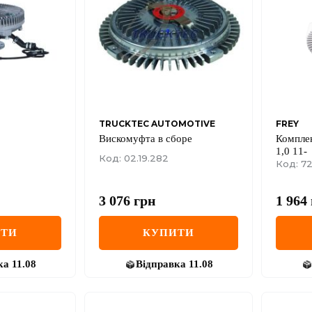
TRUCKTEC AUTOMOTIVE
FREY
Вискомуфта в сборе
Компле
1,0 11-
Код: 02.19.282
Код: 7
3 076
грн
1 964
ИТИ
КУПИТИ
ка
11.08
Відправка
11.08