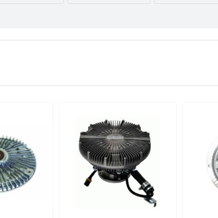
AUDI
BMW
BYD
CITROËN
DACIA
DAEWOO
FORD USA
GEELY
GMC
INFINITI
IVECO
JAGUAR
LEXUS
LINCOLN
MAZDA
NISSAN
OPEL
PEUGEOT
RENAULT
SEAT
SKODA
TESLA
TOYOTA
VOLVO