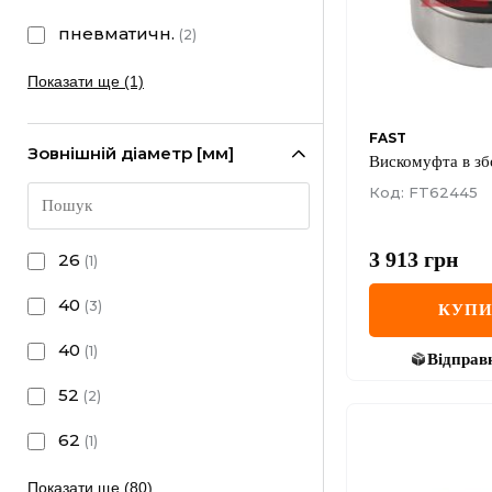
пневматичн.
(
2
)
Показати ще (1)
FAST
Зовнішній діаметр [мм]
Вискомуфта в зб
Код: FT62445
3 913
грн
26
(
1
)
40
(
3
)
КУП
40
(
1
)
Відправ
52
(
2
)
62
(
1
)
Показати ще (80)