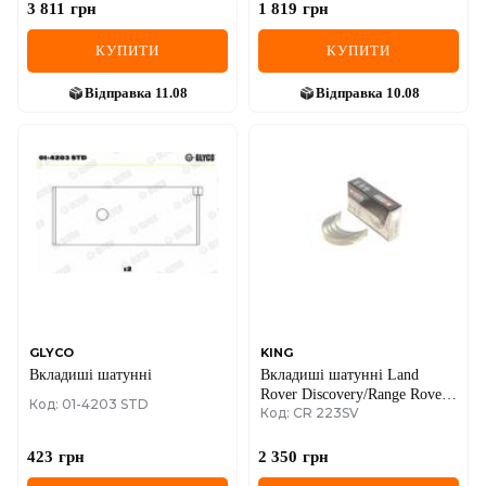
3 811
грн
1 819
грн
КУПИТИ
КУПИТИ
Відправка
11.08
Відправка
10.08
GLYCO
KING
Вкладиші шатунні
Вкладиші шатунні Land
Rover Discovery/Range Rover
Код: 01-4203 STD
Код: CR 223SV
III/IV/Sport/Velar
2.7/3.0/3.6/4.4D 06- (STD)
423
грн
2 350
грн