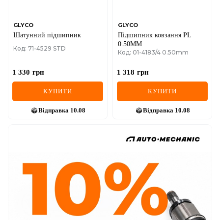
GLYCO
GLYCO
Шатунний підшипник
Підшипник ковзання PL
0.50MM
Код: 71-4529 STD
Код: 01-4183/4 0.50mm
1 330
грн
1 318
грн
КУПИТИ
КУПИТИ
Відправка
10.08
Відправка
10.08