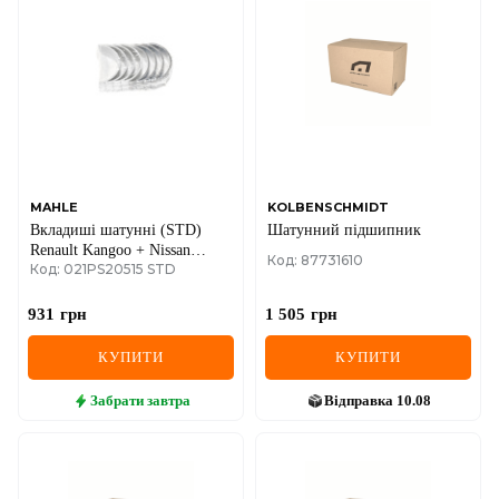
MAHLE
KOLBENSCHMIDT
Вкладиші шатунні (STD)
Шатунний підшипник
Renault Kangoo + Nissan
Код: 87731610
Код: 021PS20515 STD
Kubistar 01->08 1.5dCi
931
грн
1 505
грн
КУПИТИ
КУПИТИ
Забрати
завтра
Відправка
10.08