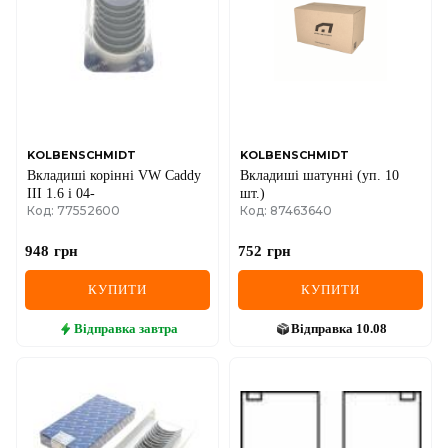
IVECO
JAGUAR
JEEP
KIA
KOLBENSCHMIDT
KOLBENSCHMIDT
Вкладиші корінні VW Caddy
Вкладиші шатунні (уп. 10
LANCIA
III 1.6 i 04-
шт.)
Код: 77552600
Код: 87463640
LAND ROVER
948
грн
752
грн
LEXUS
КУПИТИ
КУПИТИ
LINCOLN
Відправка
завтра
Відправка
10.08
MAZDA
MERCEDES-BENZ
MG