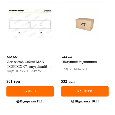
GLYCO
GLYCO
Дефлектор кабіни MAN
Шатунний підшипник
TGS/TGX 07- внутрішній
Код: 71-4104 STD
Код: 01-3771 0.25mm
лівий
901
грн
532
грн
КУПИТИ
КУПИТИ
Відправка
11.08
Відправка
10.08