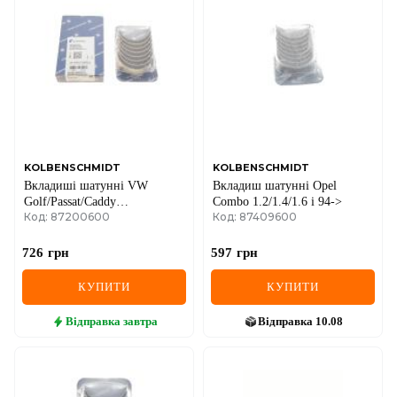
DS
FIAT
FORD
FORD USA
GEELY
KOLBENSCHMIDT
KOLBENSCHMIDT
Вкладиші шатунні VW
Вкладиш шатунні Opel
GMC
Golf/Passat/Caddy
Combo 1.2/1.4/1.6 i 94->
Код: 87200600
Код: 87409600
1.6i/1.8i/2.0i (STD)
GREAT WALL
726
грн
597
грн
HAVAL
КУПИТИ
КУПИТИ
HONDA
Відправка
завтра
Відправка
10.08
HYUNDAI
INFINITI