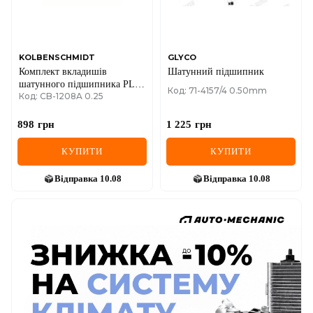
KOLBENSCHMIDT
GLYCO
Комплект вкладишів
Шатунний підшипник
шатунного підшипника PL
Код: 71-4157/4 0.50mm
Код: CB-1208A 0.25
GA NISSAN
898
грн
1 225
грн
КУПИТИ
КУПИТИ
Відправка
10.08
Відправка
10.08