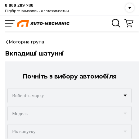
0 800 209 780
Підбір та замовлення автозапчастин
Моторна група
Вкладиші шатунні
Почніть з вибору автомобіля
Виберіть марку
ACURA
Модель
ALFA ROMEO
Рік випуску
AUDI