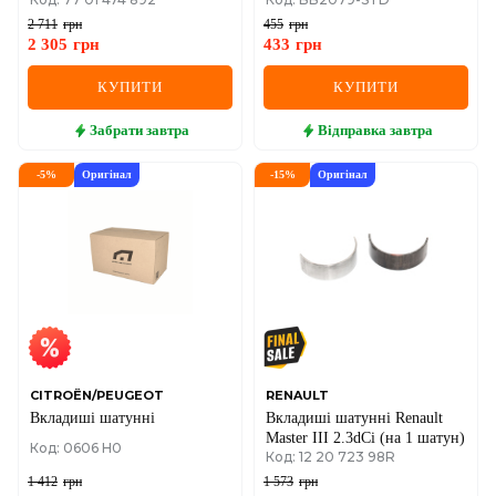
1.6 16V / 1.6 (STD)
Lanos, Nexia, Chevrolet Aveo,
Cruze, Astra F, G, H, J,
2 711
грн
455
грн
Combo, Insignia, Signum,
2 305
грн
433
грн
Vectra A/B/C, Zafira 1.5/1
КУПИТИ
КУПИТИ
Забрати
завтра
Відправка
завтра
-
5
%
Оригінал
-
15
%
Оригінал
CITROËN/PEUGEOT
RENAULT
Вкладиші шатунні
Вкладиші шатунні Renault
Master III 2.3dCi (на 1 шатун)
Код: 0606 H0
Код: 12 20 723 98R
1 412
грн
1 573
грн