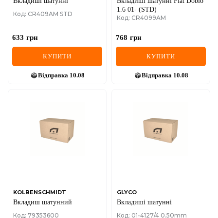
Вкладиші шатунні
Вкладиші шатунні Fiat Doblo
1.6 01- (STD)
Код: CR409AM STD
Код: CR4099AM
633
грн
768
грн
КУПИТИ
КУПИТИ
Відправка
10.08
Відправка
10.08
KOLBENSCHMIDT
GLYCO
Вкладиш шатунний
Вкладиші шатунні
Код: 79353600
Код: 01-4127/4 0.50mm