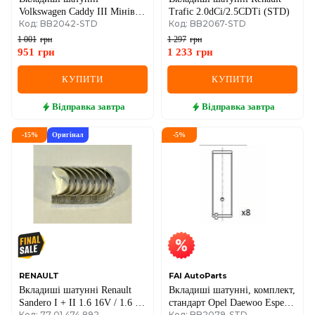
Volkswagen Caddy III Мінівен
Trafic 2.0dCi/2.5CDTi (STD)
Код: BB2042-STD
Код: BB2067-STD
(2KB, 2KJ, 2CB, 2CJ) 1.6
2004–, Audi A3 (8L1) 1.6
1 001
грн
1 297
грн
2000–, Škoda Octavia I (1U2)
951
грн
1 233
грн
1.6 2000–
КУПИТИ
КУПИТИ
Відправка
завтра
Відправка
завтра
-
15
%
Оригінал
-
5
%
RENAULT
FAI AutoParts
Вкладиші шатунні Renault
Вкладиші шатунні, комплект,
Sandero I + II 1.6 16V / 1.6 +
стандарт Opel Daewoo Espero,
Код: 77 01 474 892
Код: BB2079-STD