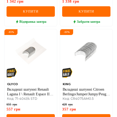
1 342
грн
1 338
грн
КУПИТИ
КУПИТИ
Відправка
завтра
Забрати
завтра
-
15
%
-
15
%
GLYCO
KING
Вкладиші шатунні Renault
Вкладиші шатунні Citroen
Laguna I \ Renault Espace III \
Berlingo/Jumper/Jumpy/Peugeot
Код: 71-4041/4 STD
Код: CR4075AM0.5
Renault Safrane II 2.2D +
Boxer/Expert/Partner 1.9 D 96-
2.2dT + 2.2 12V TD (STD)
02 (+0.50)
655
грн
420
грн
557
грн
357
грн