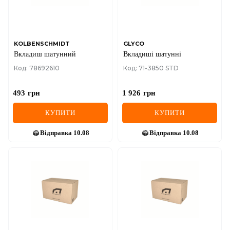
SEAT
SKODA
SMART
KOLBENSCHMIDT
GLYCO
Вкладиш шатунний
Вкладиші шатунні
SSANGYONG
Код: 78692610
Код: 71-3850 STD
SUBARU
493
грн
1 926
грн
SUZUKI
КУПИТИ
КУПИТИ
TESLA
Відправка
10.08
Відправка
10.08
TOYOTA
VOLVO
VW
ZEEKR