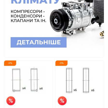
-
5
%
-
5
%