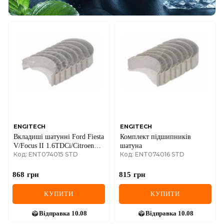
ENGITECH
ENGITECH
Вкладиші шатунні Ford Fiesta
Комплект підшипників
V/Focus II 1.6TDCi/Citroen
шатуна
Код: ENT074015 STD
Код: ENT074016 STD
Berlingo 1.6 HDI (STD)
868
грн
815
грн
КУПИТИ
КУПИТИ
Відправка
10.08
Відправка
10.08