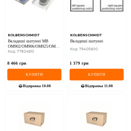
MINI
MITSUBISHI
NISSAN
KOLBENSCHMIDT
KOLBENSCHMIDT
Вкладиші шатунні MB
Вкладиші шатунні
OPEL
OM902/OM906/OM925/OM926
Код: 79405600
Код: 77824610
(+0.25)
PEUGEOT
8 466
грн
1 379
грн
POLESTAR
КУПИТИ
КУПИТИ
PORSCHE
Відправка
10.08
Відправка
11.08
RAM
RAVON
RENAULT