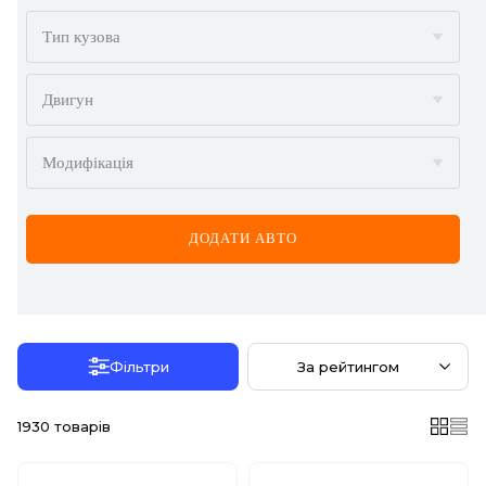
BMW
Тип кузова
BYD
Двигун
CADILLAC
Модифікація
CHERY
CHEVROLET
ДОДАТИ АВТО
CHRYSLER
CITROËN
DACIA
Фільтри
За рейтингом
DAEWOO
1930
товарів
DODGE