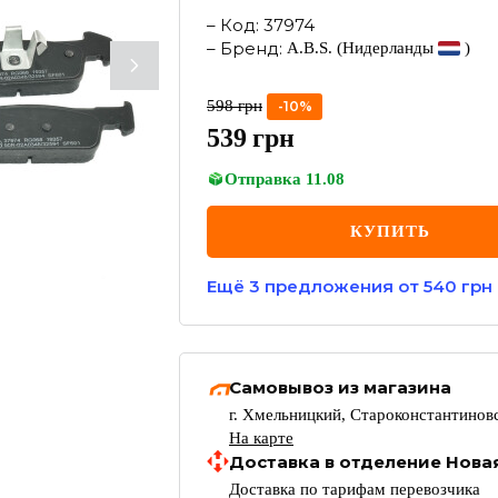
–
Код
:
37974
–
Бренд
:
A.B.S.
(Нидерланды
)
598
грн
-
10
%
539
грн
Отправка
11.08
КУПИТЬ
Ещё
3
предложения
от 540 грн
Самовывоз из магазина
г. Хмельницкий, Староконстантиновс
На карте
Доставка в отделение Нова
Доставка по тарифам перевозчика