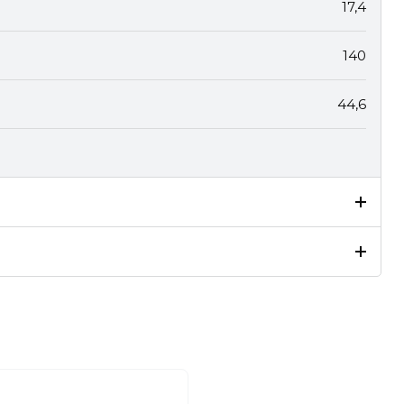
17,4
140
44,6