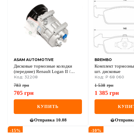
ASAM AUTOMOTIVE
BREMBO
Дисковые тормозные колодки
Комплект тормозных
(передние) Renault Logan II /
шт. дисковые
Sandero II
Код: 32208
Код: P 68 060
783
грн
1 538
грн
705
грн
1 385
грн
КУПИТЬ
КУПИ
Отправка
10.08
Отправк
-
15
%
-
10
%