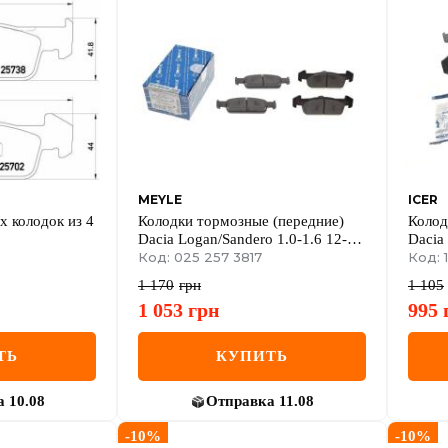
MEYLE
ICER
 колодок из 4
Колодки тормозные (передние)
Колод
Dacia Logan/Sandero 1.0-1.6 12-
Dacia 
(Ate)
Код: 025 257 3817
12-/R
Код: 
13/Cli
1 170
грн
1 105
1 053
грн
995
ТЬ
КУПИТЬ
а
10.08
Отправка
11.08
-
10
%
-
10
%