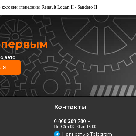
олодки (передние) Renault Logan II / Sandero II
х первым
о авто
СЯ
вые тормозные колодки
ние) Renault Logan II /
t Sandero II
 C1R048ABE
рн
грн
Контакты
КУПИТЬ
0 800 209 780
Отправка
15.08
Пн-Сб з 09:00 до 18:00
Написать в
Telegram