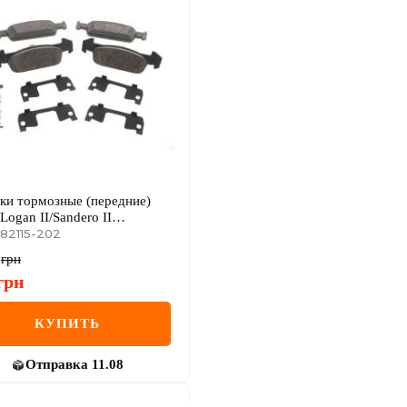
ки тормозные (передние)
Logan II/Sandero II
enault Logan 11-/Sandero
182115-202
o IV 18-
грн
грн
КУПИТЬ
Отправка
11.08