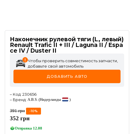
Наконечник рулевой тяги (L, левый)
Renault Trafic II + III / Laguna II / Espa
ce IV / Duster II
Чтобы проверить совместимость запчасти,
добавьте свой автомобиль
ДОБАВИТЬ АВТО
–
Код
:
230656
–
Бренд
:
A.B.S.
(Нидерланды
)
391
грн
-
10
%
352
грн
Отправка
12.08