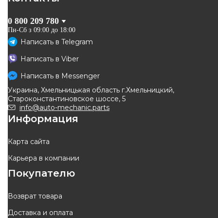
0 800 209 780
Пн-Сб з 09:00 до 18:00
Написать в
Telegram
SASIC
SASIC
Написать в
Viber
Наконечник рулевой тяги (L)
Наконечник рулевой тяги (R,
Renault Trafic/Opel Vivaro 01-
правый) Renault Trafic II +
Написать в
Messenger
Код: 4006147
Код: 4006148
III/Laguna II/Espace IV
Украина, Хмельницькая область г.Хмельницкий,
579
грн
579
грн
Староконстантиновское шоссе, 5
522
грн
522
грн
info@auto-mechanic.parts
Информация
КУПИТЬ
КУПИТЬ
Отправка
завтра
Отправка
завтра
Карта сайта
Карьера в компании
-
10
%
Оригинал
-
10
%
Покупателю
Возврат товара
Доставка и оплата