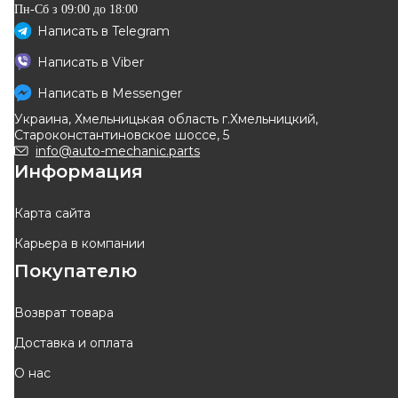
Пн-Сб з 09:00 до 18:00
Написать в
Telegram
TRW
SASIC
Написать в
Viber
Рулевая тяга боковая (без
Тяга рулевая
наконечника) (L=266mm)
Написать в
Messenger
Код: 3008034
Код: JAR207
Renault Kangoo + Nissan
Украина, Хмельницькая область г.Хмельницкий,
Kubistar 97->02.1999
691
грн
554
грн
Староконстантиновское шоссе, 5
622
грн
499
грн
info@auto-mechanic.parts
Информация
КУПИТЬ
КУПИТЬ
Отправка
11.08
Отправка
завтра
Карта сайта
Карьера в компании
-
10
%
Покупателю
Возврат товара
Доставка и оплата
BIRTH
FORTUNE LINE
О нас
Тяга рулевая
Рулевая тяга боковая (без