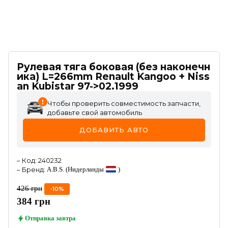
Рулевая тяга боковая (без наконечн
ика) L=266mm Renault Kangoo + Niss
an Kubistar 97->02.1999
Чтобы проверить совместимость запчасти,
добавьте свой автомобиль
ДОБАВИТЬ АВТО
–
Код
:
240232
–
Бренд
:
A.B.S.
(Нидерланды
)
426
грн
-
10
%
384
грн
Отправка
завтра