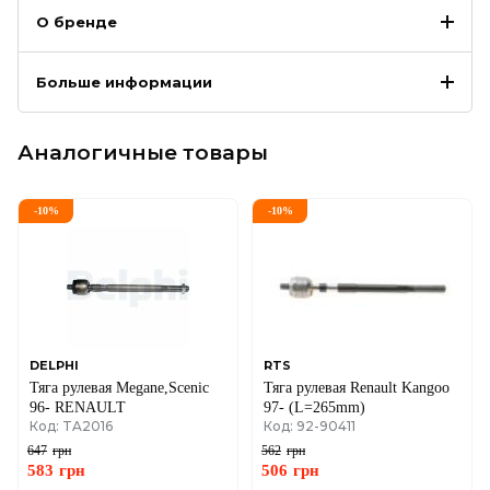
О бренде
Больше информации
Аналогичные товары
-
10
%
-
10
%
DELPHI
RTS
Тяга рулевая Megane,Scenic
Тяга рулевая Renault Kangoo
96- RENAULT
97- (L=265mm)
Код: TA2016
Код: 92-90411
647
грн
562
грн
583
грн
506
грн