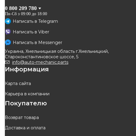
0 800 209 780
Пн-Сб з 09:00 до 18:00
Написать в
Telegram
DELPHI
MOOG
Написать в
Viber
Втулка стабилизатора 2шт.
Втулка переднего
стабилизатора d=26mm
Написать в
Messenger
Код: TD588W
Код: OP-SB-7215
Renault Master II + Opel
Украина, Хмельницькая область г.Хмельницкий,
Movano A 98->10
304
грн
195
грн
Староконстантиновское шоссе, 5
274
грн
176
грн
info@auto-mechanic.parts
Информация
КУПИТЬ
КУПИТЬ
Отправка
12.08
Отправка
11.08
Карта сайта
Карьера в компании
-
10
%
-
10
%
Покупателю
Возврат товара
Доставка и оплата