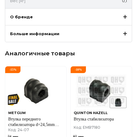
Вес [кг]
0,1
О бренде
Больше информации
Аналогичные товары
-
15
%
-
10
%
METGUM
QUINTON HAZELL
Втулка переднего
Втулка стабилизатора
стабилизатора d=24,5mm
Код: EMB7180
Код: 24-07
Renault Master II + Opel
Movano A 98->10
74
грн
87
грн