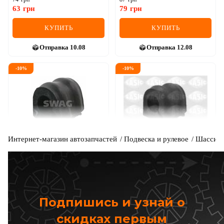
63
грн
79
грн
КУПИТЬ
КУПИТЬ
Отправка
10.08
Отправка
12.08
-
10
%
-
10
%
Интернет-магазин автозапчастей
Подвеска и рулевое
Шасси
SWAG
SASIC
Втулка стабилизатора
Втулка переднего
стабилизатора Master/Movano
Код: 60 10 0925
Код: 4001552
98-10 (26mm)
248
грн
159
грн
224
грн
144
грн
Подпишись и узнай о
КУПИТЬ
КУПИТЬ
скидках первым