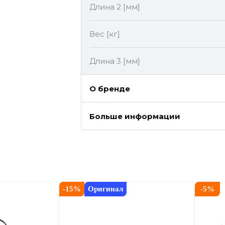
Длина 2 [мм]
Вес [кг]
Длина 3 [мм]
О бренде
Больше информации
-
15
%
Оригинал
-
5
%