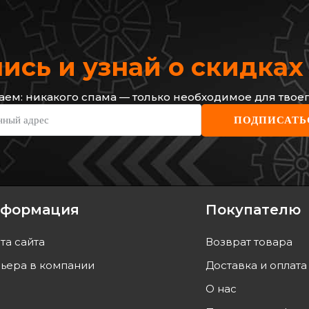
сь и узнай о скидка
ем: никакого спама — только необходимое для твоег
нный адрес
ПОДПИСАТЬ
за (L, левый)
ult Kangoo +
>08
формация
Покупателю
ВУЕТ
та сайта
Возврат товара
оставку
ьера в компании
Доставка и оплата
О нас