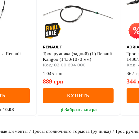
RENAULT
ADRI
за Renault
Трос ручника (задний) (L) Renault
Трос 
Kangoo (1430/1070 мм)
1430/
Код: 82 00 694 080
+ Niss
Код: 4
1 045
грн
362
г
889
грн
344
ТЬ
КУПИТЬ
а
10.08
Забрать
завтра
ные элементы
Тросы стояночного тормоза (ручника)
Трос ручног