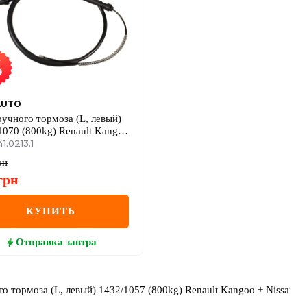
AUTO
ручного тормоза (L, левый)
1070 (800kg) Renault Kangoo
an Kubistar 97->08
1.0213.1
рн
грн
КУПИТЬ
Отправка
завтра
о тормоза (L, левый) 1432/1057 (800kg) Renault Kangoo + Nissan Ku