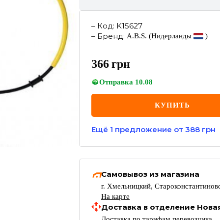
–
Код
:
K15627
–
Бренд
:
A.B.S.
(Нидерланды
)
366
грн
Отправка
10.08
КУПИТЬ
Ещё
1
предложение
от 388 грн
Самовывоз из магазина
г. Хмельницкий, Староконстантиновс
На карте
Доставка в отделение Нова
Доставка по тарифам перевозчика