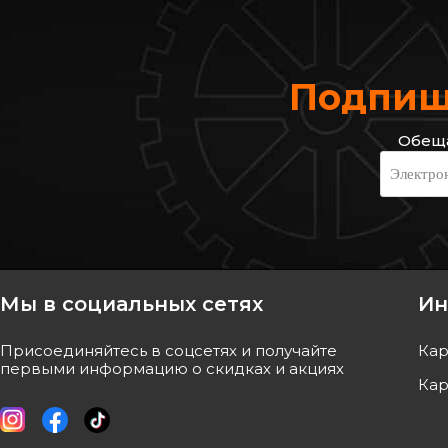
Подпиши
Обеща
OEM
SEIM
Электро
Трос ручного тормоза (L, левый)
Трос ручного тормо
*1462* (800kg)
1462* (800kg) Rena
Код: OEM 8200694080
Nissan Kubistar 97-
Код: 404780
Мы в социальных сетях
Ин
ОТСУТСТВУЕТ
ОТСУТСТ
Присоединяйтесь в соцсетях и получайте
Кар
ожидаем поставку
ожидаем п
первыми информацию о скидках и акциях
Кар