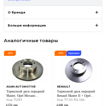
О бренде
Больше информации
Аналогичные товары
-
10
%
-
10
%
Оригинал
ASAM AUTOMOTIVE
RENAULT
Тормозной диск передний
Тормозной диск передний
Master, Opel Movano
Renault Master II + Opel
Код: 71293
Код: 77 00 314 064
1.9/3.0dCi 00- RENAULT
Movano A 98->10
2 772
грн
2 290
грн