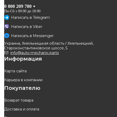
0 800 209 780
Пн-Сб з 09:00 до 18:00
Написать в
Telegram
FREMAX
EUROREPAR
Написать в
Viber
Тормозной диск задний
Диск тормозной задний
305mm. Renault Master II +
(комплект = 2 шт) Nissan
Написать в
Messenger
Код: BD-1410
Код: 1687779180
Opel Movano A 98->10
Interstar, Renault Master, Opel
Украина, Хмельницькая область г.Хмельницкий,
Movano 98–
1 226
грн
3 711
грн
Староконстантиновское шоссе, 5
1 104
грн
3 340
грн
info@auto-mechanic.parts
Информация
КУПИТЬ
КУПИТЬ
Отправка
10.08
Отправка
завтра
Карта сайта
Карьера в компании
-
10
%
-
10
%
Покупателю
Возврат товара
Доставка и оплата