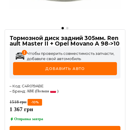
Тормозной диск задний 305мм. Ren
ault Master II + Opel Movano A 98->10
Чтобы проверить совместимость запчасти,
добавьте свой автомобиль
ДОБАВИТЬ АВТО
–
Код
:
C4R019ABE
–
Бренд
:
ABE
(Польша
)
1518
грн
-
10
%
1 367
грн
Отправка
завтра