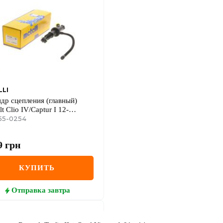
LLI
др сцепления (главный)
t Clio IV/Captur I 12-
.87mm)
55-0254
9
грн
КУПИТЬ
Отправка
завтра