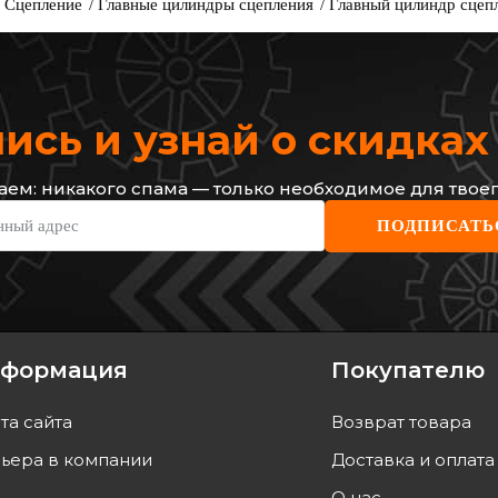
Сцепление
Главные цилиндры сцепления
Главный цилиндр сцепле
сь и узнай о скидка
ем: никакого спама — только необходимое для твоег
BORG & BECK
TOPR
нный адрес
ПОДПИСАТЬ
 главный
Цилиндр сцепления главный
Цилин
Код: BCM256
Код: 
1 146
грн
1 64
формация
Покупателю
ТЬ
КУПИТЬ
та сайта
Возврат товара
а
10.08
Отправка
10.08
ьера в компании
Доставка и оплата
О нас