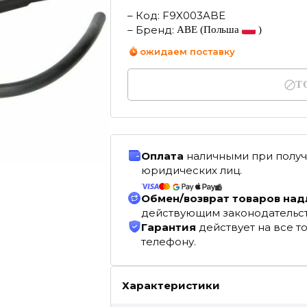
–
Код
:
F9X003ABE
–
Бренд
:
ABE
(Польша
)
ожидаем поставку
Т
Оплата
наличными при получ
юридических лиц.
Обмен/возврат товаров на
действующим законодательс
Гарантия
действует на все т
телефону.
Характеристики