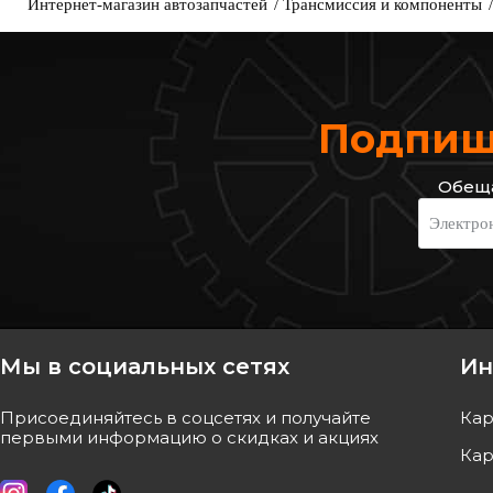
Интернет-магазин автозапчастей
Трансмиссия и компоненты
Подпиши
Обеща
DELPHI
BORG & BECK
Электро
Цилиндр сцепления главный
Цилиндр сцепления
Код: LM80707
Код: BCM248
2 377
грн
1 137
грн
Мы в социальных сетях
Ин
КУПИТЬ
КУПИ
Присоединяйтесь в соцсетях и получайте
Кар
Отправка
10.08
Отправк
первыми информацию о скидках и акциях
Кар
Оригинал
Оригинал