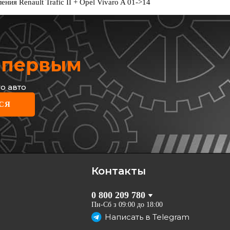
ния Renault Trafic II + Opel Vivaro A 01->14
х первым
о авто
AN
СЯ
др сцепления главный
702 754
2
грн
Контакты
КУПИТЬ
0 800 209 780
Отправка
10.08
Пн-Сб з 09:00 до 18:00
Написать в
Telegram