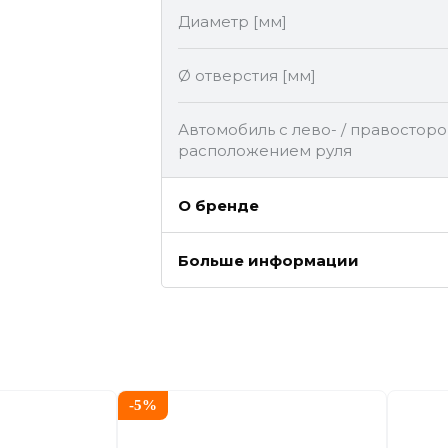
Диаметр [мм]
Ø отверстия [мм]
Автомобиль с лево- / правостор
расположением руля
О бренде
Больше информации
-
5
%