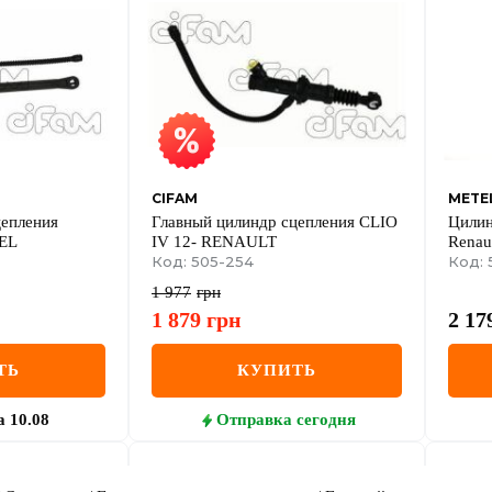
CIFAM
METE
цепления
Главный цилиндр сцепления CLIO
Цилин
PEL
IV 12- RENAULT
Renaul
Код: 505-254
(d=15
Код: 
1 977
грн
1 879
грн
2 17
ТЬ
КУПИТЬ
а
10.08
Отправка
сегодня