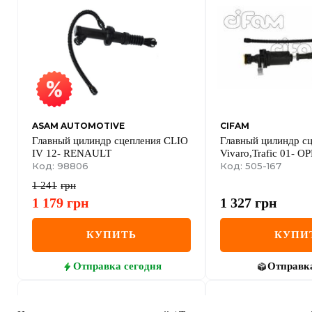
ASAM AUTOMOTIVE
CIFAM
Главный цилиндр сцепления CLIO
Главный цилиндр с
IV 12- RENAULT
Vivaro,Trafic 01- O
Код: 98806
Код: 505-167
1 241
грн
1 179
грн
1 327
грн
КУПИТЬ
КУПИ
Отправка
сегодня
Отправк