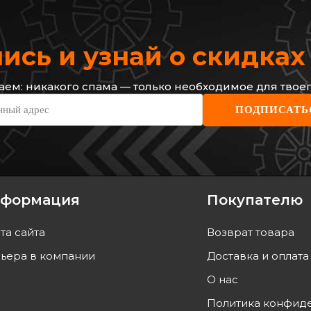
сь и узнай о скидка
ем: никакого спама — только необходимое для твоег
SIDEM
RENA
нный адрес
ПОДПИСАТЬ
а (заднего)
Втулка стабилизатора зад.
Втулк
i 10-
Master/Movano 10- (FWD/21.5mm)
Renaul
Код: 805905
(одно
Код: 
214
грн
381
г
193
грн
343
формация
Покупателю
ТЬ
КУПИТЬ
та сайта
Возврат товара
а
07.08
Отправка
завтра
ьера в компании
Доставка и оплата
О нас
Политика конфид