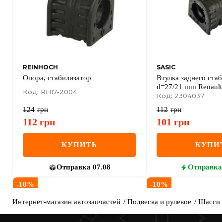
REINHOCH
SASIC
Опора, стабилизатор
Втулка заднего ста
d=27/21 mm Renault 
Код: RH17-2004
Opel Movano B 10-
Код: 2304037
124
грн
112
грн
112
грн
101
грн
КУПИТЬ
КУПИ
Отправка
07.08
Отправка
-
10
%
-
10
%
Интернет-магазин автозапчастей
Подвеска и рулевое
Шасси