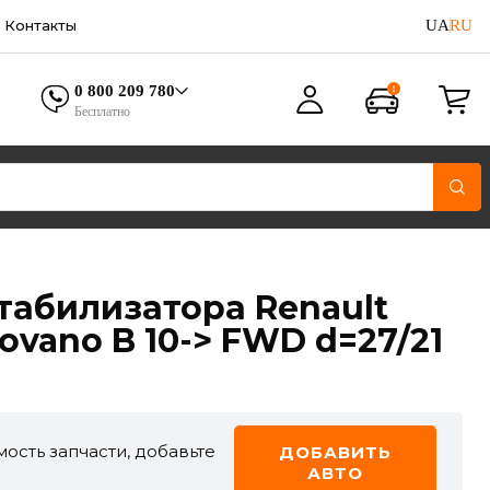
UA
RU
Контакты
0 800 209 780
Бесплатно
табилизатора Renault
 Movano B 10-> FWD d=27/21
ость запчасти, добавьте
ДОБАВИТЬ
АВТО