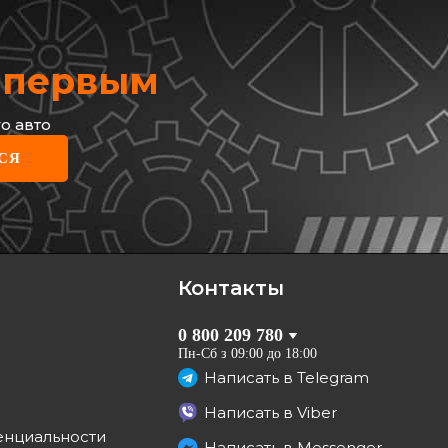
х первым
о авто
ULT
СЯ
а стабилизатора (заднего)
t Master 2.3dСi 10-
каточный)
54 61 354 90R
рн
грн
Контакты
КУПИТЬ
0 800 209 780
Отправка
07.08
Пн-Сб з 09:00 до 18:00
Написать в
Telegram
Написать в
Viber
енциальности
Написать в
Messenger