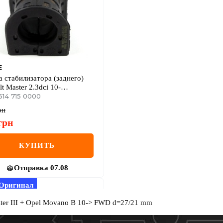
E
а стабилизатора (заднего)
t Master 2.3dci 10-
каточный) (22mm)
614 715 0000
рн
грн
КУПИТЬ
Отправка
07.08
Оригинал
ster III + Opel Movano B 10-> FWD d=27/21 mm