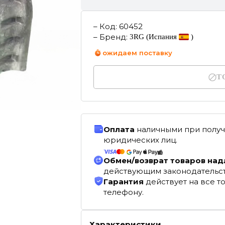
–
Код
:
60452
–
Бренд
:
3RG
(Испания
)
ожидаем поставку
Т
Оплата
наличными при получ
юридических лиц.
Обмен/возврат товаров на
действующим законодательс
Гарантия
действует на все т
телефону.
Характеристики