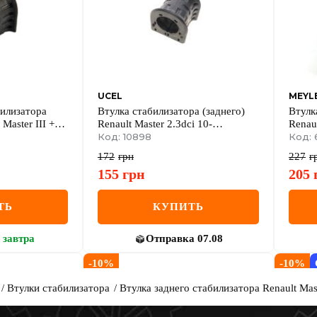
UCEL
MEYL
билизатора
Втулка стабилизатора (заднего)
Втулк
Master III +
Renault Master 2.3dci 10-
Renaul
> FWD
(однокаточный)
Код: 10898
(одно
Код: 
172
грн
227
г
155
грн
205
ТЬ
КУПИТЬ
завтра
Отправка
07.08
-
10
%
-
10
%
Втулки стабилизатора
Втулка заднего стабилизатора Renault Ma