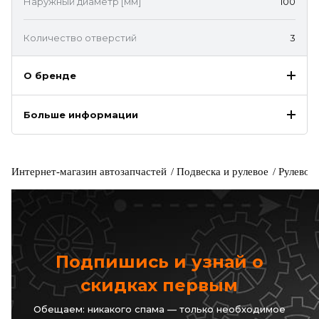
Наружный диаметр [мм]
100
Количество отверстий
3
О бренде
Больше информации
Интернет-магазин автозапчастей
Подвеска и рулевое
Рулевое
Подпишись и узнай о
скидках первым
Обещаем: никакого спама — только необходимое