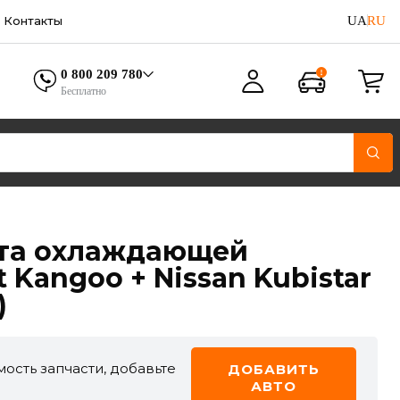
UA
RU
Контакты
0 800 209 780
Бесплатно
ата охлаждающей
 Kangoo + Nissan Kubistar
)
ость запчасти, добавьте
ДОБАВИТЬ
АВТО