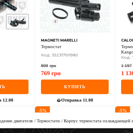
MAGNETI MARELLI
CALOR
Термостат
Термо
Kango
Код: 352317101980
(83C)
Код: 
809
грн
1 197
769
грн
1 13
ТЬ
КУПИТЬ
а
12.08
Отправка
11.08
-
5
%
-
5
%
дение двигателя
Термостати
Корпус термостата охлаждающей жи