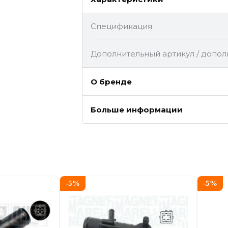
Спецификация
Дополнительный артикул / допо
О бренде
Больше информации
-
5
%
-
5
%