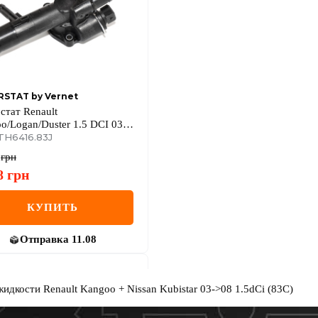
STAT by Vernet
стат Renault
o/Logan/Duster 1.5 DCI 03-
TH6416.83J
грн
8
грн
КУПИТЬ
Отправка
11.08
дкости Renault Kangoo + Nissan Kubistar 03->08 1.5dCi (83С)