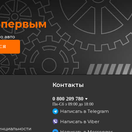
х первым
о авто
СЯ
стат охлаждающей
сти с корпусом Renault
 II + Opel Vivaro A 01->06
1.880.505
 (83 С)
грн
1
грн
Контакты
КУПИТЬ
0 800 209 780
Отправка
10.08
Пн-Сб з 09:00 до 18:00
Написать в
Telegram
Написать в
Viber
енциальности
Написать в
Messenger