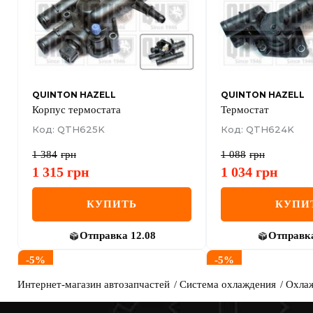
QUINTON HAZELL
QUINTON HAZELL
Корпус термостата
Термостат
Код: QTH625K
Код: QTH624K
1 384
грн
1 088
грн
1 315
грн
1 034
грн
КУПИТЬ
КУПИ
Отправка
12.08
Отправк
-
5
%
-
5
%
Интернет-магазин автозапчастей
Система охлаждения
Охлаж