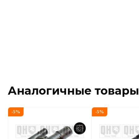
Аналогичные товары
-
5
%
-
5
%