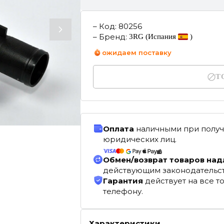
–
Код
:
80256
–
Бренд
:
3RG
(Испания
)
ожидаем поставку
Т
Оплата
наличными при получ
юридических лиц.
Обмен/возврат товаров на
действующим законодательс
Гарантия
действует на все т
телефону.
Характеристики