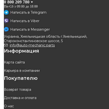
0 800 209 780
Пн-Сб з 09:00 до 18:00
Написать в
Telegram
ROTWEISS
AUTOTECHTEILE
Написать в
Viber
Шкив коленвала Renault
Ременной шкив коленчатого
Kangoo 1.9D 97- (6PK)
вала Renault Kangoo + Nissan
Написать в
Messenger
Код: RWS1545
Код: 510 0003
Kubistar 97->08 1.9D (6PK)
Украина, Хмельницькая область г.Хмельницкий,
Староконстантиновское шоссе, 5
info@auto-mechanic.parts
Информация
ОТСУТСТВУЕТ
ОТСУТСТВУЕТ
ожидаем поставку
ожидаем поставку
Карта сайта
Карьера в компании
Покупателю
Возврат товара
Доставка и оплата
О нас