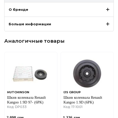
О бренде
Больше информации
Аналогичные товары
HUTCHINSON
IJS GROUP
Шкив коленвала Renault
Шкив коленвала Renault
Kangoo 1.9D 97- (6PK)
Kangoo 1.9D (6PK)
Код: DP033
Код: 17-1001
2 098
грн
1 336
грн