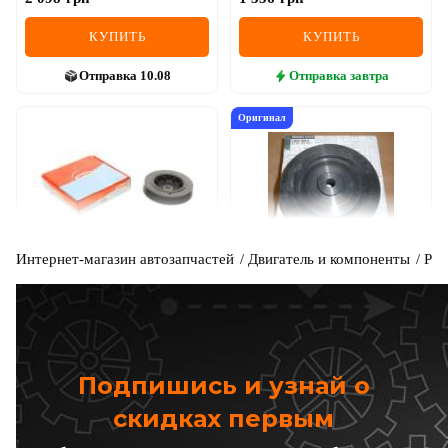
КУПИТЬ
КУПИТЬ
Отправка
10.08
Отправка
завтра
Оригинал
Интернет-магазин автозапчастей
Двигатель и компоненты
Рем
CORTECO
RENAULT
Шкив коленвала Renault
Ременной шкив коленчатого
Kangoo 1.9D
вала 1.9D (6PK)
Код: 80000205
Код: 82 00 545 437
1 742
грн
Подпишись и узнай о
КУПИТЬ
ОТСУТСТВУЕТ
скидках первым
Отправка
завтра
ожидаем поставку