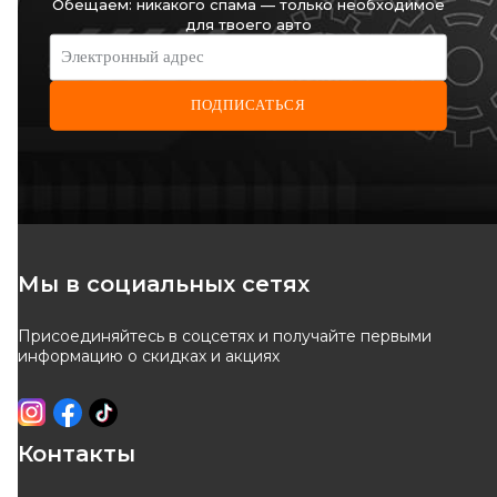
Обещаем: никакого спама — только необходимое
для твоего авто
Электронный адрес
ПОДПИСАТЬСЯ
Metalcaucho
STC
Ременной шкив коленчатого
Ременной шкив коленчатого
вала 1.9D (6PK) Renault
вала Renault Kangoo + Nissan
Код: 02849
Код: T402849
Kangoo + Nissan Kubistar 97-
Kubistar 97->08 1.9D (6PK)
>08 / Renault Clio II
Мы в социальных сетях
Присоединяйтесь в соцсетях и получайте первыми
ОТСУТСТВУЕТ
ОТСУТСТВУЕТ
информацию о скидках и акциях
ожидаем поставку
ожидаем поставку
Контакты